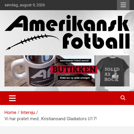
Skip
søndag, august 9, 2026
to
content
Alt om amerikansk fotball!
Amerikansk Fotball
Home
Intervju
Vi har pratet med…Kristiansand Gladiators U17!