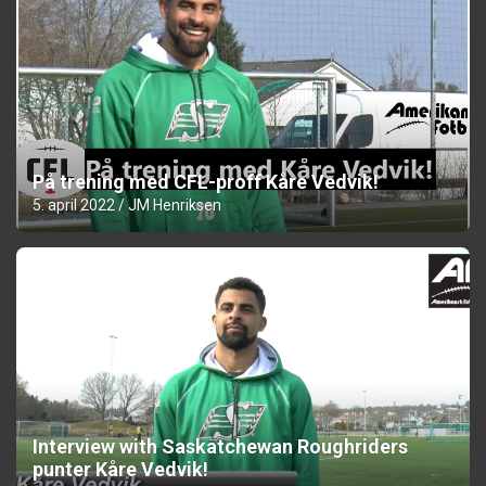
På trening med CFL-proff Kåre Vedvik!
5. april 2022
JM Henriksen
Interview with Saskatchewan Roughriders
punter Kåre Vedvik!