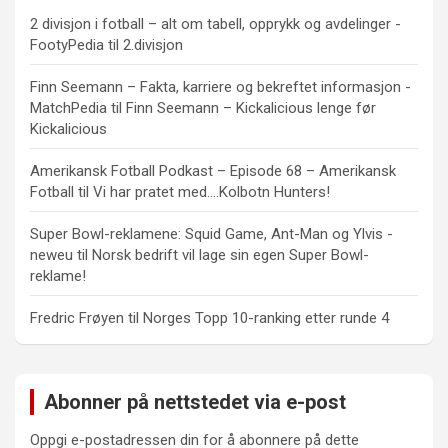
2 divisjon i fotball – alt om tabell, opprykk og avdelinger -
FootyPedia
til
2.divisjon
Finn Seemann – Fakta, karriere og bekreftet informasjon -
MatchPedia
til
Finn Seemann – Kickalicious lenge før
Kickalicious
Amerikansk Fotball Podkast – Episode 68 – Amerikansk
Fotball
til
Vi har pratet med….Kolbotn Hunters!
Super Bowl-reklamene: Squid Game, Ant-Man og Ylvis -
neweu
til
Norsk bedrift vil lage sin egen Super Bowl-
reklame!
Fredric Frøyen
til
Norges Topp 10-ranking etter runde 4
Abonner på nettstedet via e-post
Oppgi e-postadressen din for å abonnere på dette