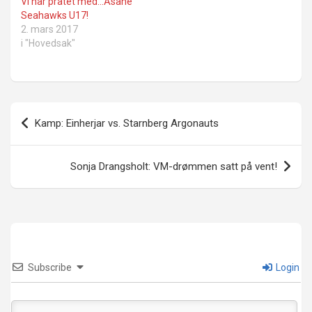
Vi har pratet med…Åsane
Seahawks U17!
2. mars 2017
i "Hovedsak"
Innleggsnavigasjon
Kamp: Einherjar vs. Starnberg Argonauts
Sonja Drangsholt: VM-drømmen satt på vent!
Subscribe
Login