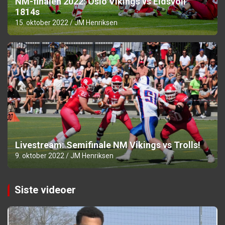
NM-finalen 2022: Oslo Vikings vs Eidsvoll
1814s
15. oktober 2022
JM Henriksen
Livestream: Semifinale NM Vikings vs Trolls!
9. oktober 2022
JM Henriksen
Siste videoer