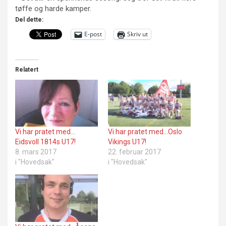
tøffe og harde kamper.
Del dette:
E-post
Skriv ut
Relatert
Vi har pratet med…
Vi har pratet med…Oslo
Eidsvoll 1814s U17!
Vikings U17!
8. mars 2017
22. februar 2017
i "Hovedsak"
i "Hovedsak"