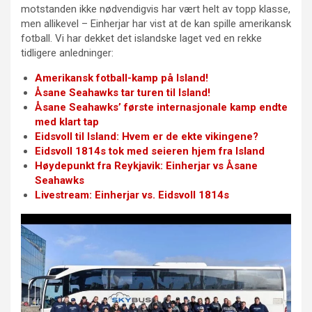
motstanden ikke nødvendigvis har vært helt av topp klasse,
men allikevel – Einherjar har vist at de kan spille amerikansk
fotball. Vi har dekket det islandske laget ved en rekke
tidligere anledninger:
Amerikansk fotball-kamp på Island!
Åsane Seahawks tar turen til Island!
Åsane Seahawks’ første internasjonale kamp endte
med klart tap
Eidsvoll til Island: Hvem er de ekte vikingene?
Eidsvoll 1814s tok med seieren hjem fra Island
Høydepunkt fra Reykjavik: Einherjar vs Åsane
Seahawks
Livestream: Einherjar vs. Eidsvoll 1814s