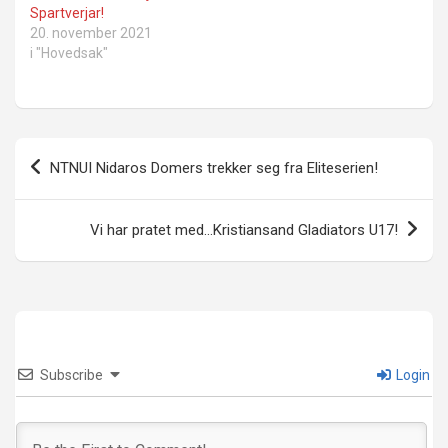
Spartverjar!
20. november 2021
i "Hovedsak"
Innleggsnavigasjon
NTNUI Nidaros Domers trekker seg fra Eliteserien!
Vi har pratet med…Kristiansand Gladiators U17!
Subscribe
Login