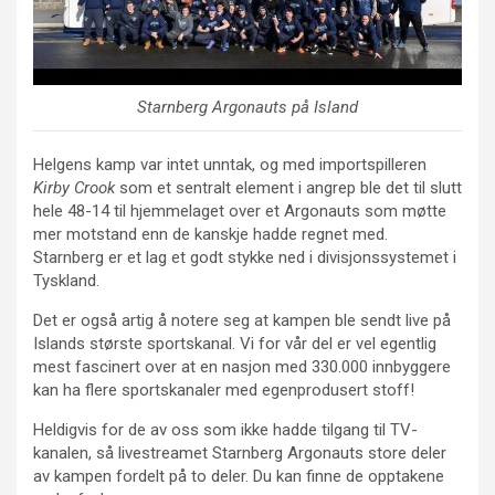
Starnberg Argonauts på Island
Helgens kamp var intet unntak, og med importspilleren
Kirby Crook
som et sentralt element i angrep ble det til slutt
hele 48-14 til hjemmelaget over et Argonauts som møtte
mer motstand enn de kanskje hadde regnet med.
Starnberg er et lag et godt stykke ned i divisjonssystemet i
Tyskland.
Det er også artig å notere seg at kampen ble sendt live på
Islands største sportskanal. Vi for vår del er vel egentlig
mest fascinert over at en nasjon med 330.000 innbyggere
kan ha flere sportskanaler med egenprodusert stoff!
Heldigvis for de av oss som ikke hadde tilgang til TV-
kanalen, så livestreamet Starnberg Argonauts store deler
av kampen fordelt på to deler. Du kan finne de opptakene