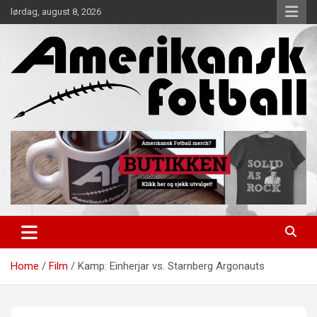
Skip
lørdag, august 8, 2026
to
content
Alt om amerikansk fotball!
Amerikansk Fotball
Home
Film
Kamp: Einherjar vs. Starnberg Argonauts