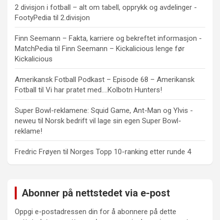
2 divisjon i fotball – alt om tabell, opprykk og avdelinger -
FootyPedia
til
2.divisjon
Finn Seemann – Fakta, karriere og bekreftet informasjon -
MatchPedia
til
Finn Seemann – Kickalicious lenge før
Kickalicious
Amerikansk Fotball Podkast – Episode 68 – Amerikansk
Fotball
til
Vi har pratet med….Kolbotn Hunters!
Super Bowl-reklamene: Squid Game, Ant-Man og Ylvis -
neweu
til
Norsk bedrift vil lage sin egen Super Bowl-
reklame!
Fredric Frøyen
til
Norges Topp 10-ranking etter runde 4
Abonner på nettstedet via e-post
Oppgi e-postadressen din for å abonnere på dette