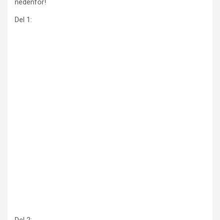
nedenfor!
Del 1:
Del 2: