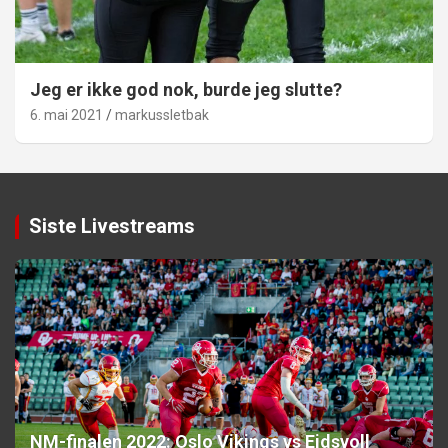
Jeg er ikke god nok, burde jeg slutte?
6. mai 2021
markussletbak
Siste Livestreams
NM-finalen 2022: Oslo Vikings vs Eidsvoll