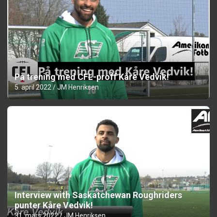
På trening med CFL-proff Kåre Vedvik!
5. april 2022
JM Henriksen
Interview with Saskatchewan Roughriders
punter Kåre Vedvik!
31. mars 2022
JM Henriksen