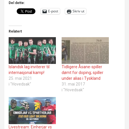
Del dette:
E-post
Skriv ut
Relatert
Islandsk lag inviterer til
Tidligere Åsane-spiller
internasjonal kamp!
dømt for doping; spiller
25. mai 2021
under alias i Tyskland
i "Hovedsak"
31. mai 2017
i "Hovedsak"
Livestream: Einherjar vs