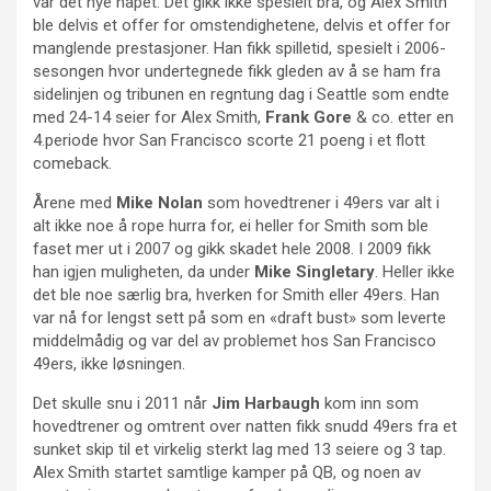
var det nye håpet. Det gikk ikke spesielt bra, og Alex Smith
ble delvis et offer for omstendighetene, delvis et offer for
manglende prestasjoner. Han fikk spilletid, spesielt i 2006-
sesongen hvor undertegnede fikk gleden av å se ham fra
sidelinjen og tribunen en regntung dag i Seattle som endte
med 24-14 seier for Alex Smith,
Frank Gore
& co. etter en
4.periode hvor San Francisco scorte 21 poeng i et flott
comeback.
Årene med
Mike Nolan
som hovedtrener i 49ers var alt i
alt ikke noe å rope hurra for, ei heller for Smith som ble
faset mer ut i 2007 og gikk skadet hele 2008. I 2009 fikk
han igjen muligheten, da under
Mike Singletary
. Heller ikke
det ble noe særlig bra, hverken for Smith eller 49ers. Han
var nå for lengst sett på som en «draft bust» som leverte
middelmådig og var del av problemet hos San Francisco
49ers, ikke løsningen.
Det skulle snu i 2011 når
Jim Harbaugh
kom inn som
hovedtrener og omtrent over natten fikk snudd 49ers fra et
sunket skip til et virkelig sterkt lag med 13 seiere og 3 tap.
Alex Smith startet samtlige kamper på QB, og noen av