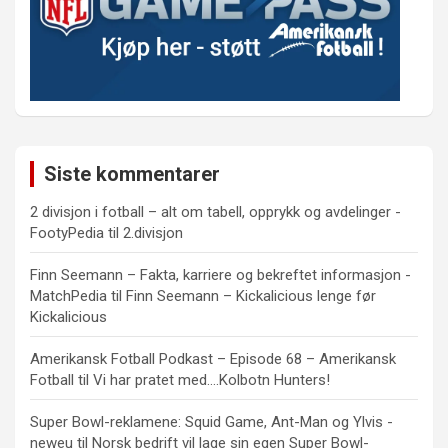
Siste kommentarer
2 divisjon i fotball – alt om tabell, opprykk og avdelinger -
FootyPedia
til
2.divisjon
Finn Seemann – Fakta, karriere og bekreftet informasjon -
MatchPedia
til
Finn Seemann – Kickalicious lenge før
Kickalicious
Amerikansk Fotball Podkast – Episode 68 – Amerikansk
Fotball
til
Vi har pratet med….Kolbotn Hunters!
Super Bowl-reklamene: Squid Game, Ant-Man og Ylvis -
neweu
til
Norsk bedrift vil lage sin egen Super Bowl-