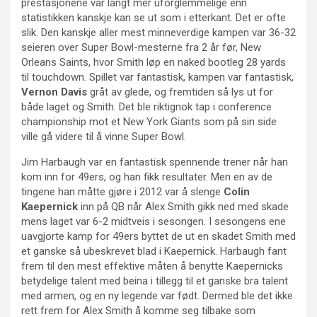
prestasjonene var langt mer uforglemmelige enn
statistikken kanskje kan se ut som i etterkant. Det er ofte
slik. Den kanskje aller mest minneverdige kampen var 36-32
seieren over Super Bowl-mesterne fra 2 år før, New
Orleans Saints, hvor Smith løp en naked bootleg 28 yards
til touchdown. Spillet var fantastisk, kampen var fantastisk,
Vernon Davis
gråt av glede, og fremtiden så lys ut for
både laget og Smith. Det ble riktignok tap i conference
championship mot et New York Giants som på sin side
ville gå videre til å vinne Super Bowl.
Jim Harbaugh var en fantastisk spennende trener når han
kom inn for 49ers, og han fikk resultater. Men en av de
tingene han måtte gjøre i 2012 var å slenge
Colin
Kaepernick
inn på QB når Alex Smith gikk ned med skade
mens laget var 6-2 midtveis i sesongen. I sesongens ene
uavgjorte kamp for 49ers byttet de ut en skadet Smith med
et ganske så ubeskrevet blad i Kaepernick. Harbaugh fant
frem til den mest effektive måten å benytte Kaepernicks
betydelige talent med beina i tillegg til et ganske bra talent
med armen, og en ny legende var født. Dermed ble det ikke
rett frem for Alex Smith å komme seg tilbake som