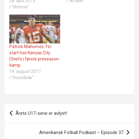
28. april 2015
i "Artikler"
i "Historie"
Patrick Mahomes: Fin
start hos Kansas City
Chiefs i første preseason-
kamp
14. august 2017
i "Hovedsak"
Innleggsnavigasjon
Årets U17-serie er avlyst!
Amerikansk Fotball Podkast – Episode 37