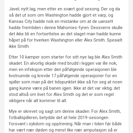
Javel; nytt lag, men etter en svært god sesong. Der og da
så det ut som om Washington hadde gjort et varp, og
Kansas City hadde nok en mistanke om at de uansett
hadde fremtiden i denne Mahomes-fyren. Dessverre skulle
det ikke bli en fortsettelse av det slaget man hadde kunne
håpet på for hverken Washington eller Alex Smith. Spesielt
ikke Smith.
Etter 10 kamper som starter for sitt nye lag ble Alex Smith
skadet. En alvorlig skade med brudd i leggen var ille nok,
men en infeksjon etter den påfølgende operasjonen ble
livstruende og krevde 17 påfølgende operasjoner for en
spiller som man på det tidspunktet ikke så for seg at noen
gang kunne være på banen igjen. Ikke at det var viktig; det
stod altså om livet for Alex Smith og det er som regel
viktigere når alt kommer til alt.
Mye er skrevet og sagt om denne skaden. For Alex Smith,
fotballspilleren, betydde det at hele 2019-sesongen
forsvant i sykdom og opptrening. Når man i tiden før både
har vært nær døden og minst like nær amputasjon så er