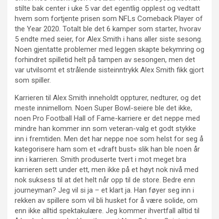
stilte bak center i uke 5 var det egentlig opplest og vedtatt
hvem som fortjente prisen som NFLs Comeback Player of
the Year 2020. Totalt ble det 6 kamper som starter, hvorav
5 endte med seier, for Alex Smith i hans aller siste sesong.
Noen gjentatte problemer med leggen skapte bekymring og
forhindret spilletid helt på tampen av sesongen, men det
var utvilsomt et strålende sisteinntrykk Alex Smith fikk gjort
som spiller.
Karrieren til Alex Smith inneholdt oppturer, nedturer, og det
meste innimellom. Noen Super Bowl-seiere ble det ikke,
noen Pro Football Hall of Fame-karriere er det neppe med
mindre han kommer inn som veteran-valg et godt stykke
inn i fremtiden. Men det har neppe noe som helst for seg å
kategorisere ham som et «draft bust» slik han ble noen år
inn i karrieren. Smith produserte tvert i mot meget bra
karrieren sett under ett, men ikke på et høyt nok nivå med
nok suksess til at det helt når opp til de store. Bedre enn
journeyman? Jeg vil si ja – et klart ja. Han føyer seg inn i
rekken av spillere som vil bli husket for å være solide, om
enn ikke alltid spektakulære. Jeg kommer ihvertfall alltid til