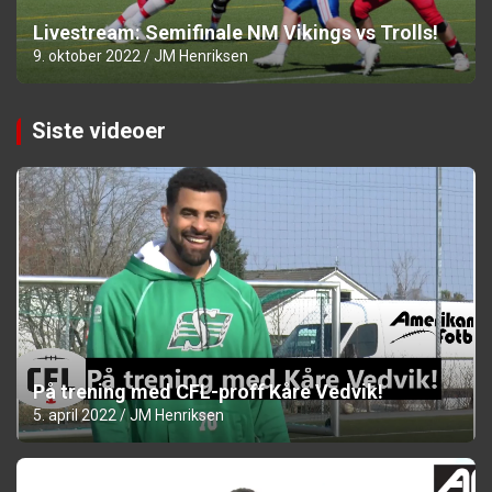
Livestream: Semifinale NM Vikings vs Trolls!
9. oktober 2022
JM Henriksen
Siste videoer
På trening med CFL-proff Kåre Vedvik!
5. april 2022
JM Henriksen