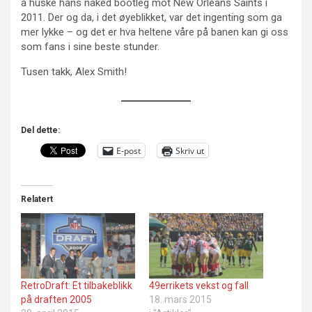
å huske hans naked bootleg mot New Orleans Saints i
2011. Der og da, i det øyeblikket, var det ingenting som ga
mer lykke – og det er hva heltene våre på banen kan gi oss
som fans i sine beste stunder.
Tusen takk, Alex Smith!
Del dette:
E-post
Skriv ut
Relatert
RetroDraft: Et tilbakeblikk
49errikets vekst og fall
på draften 2005
18. mars 2015