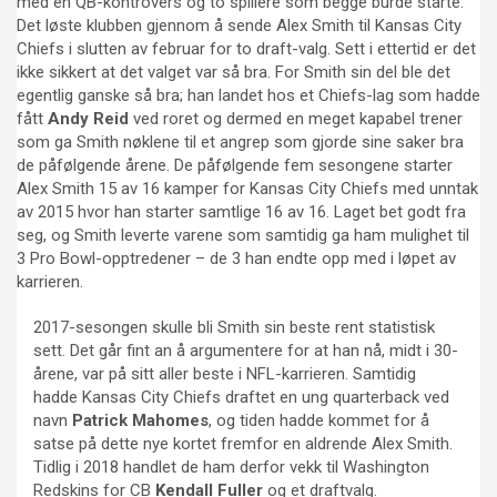
med en QB-kontrovers og to spillere som begge burde starte.
Det løste klubben gjennom å sende Alex Smith til Kansas City
Chiefs i slutten av februar for to draft-valg. Sett i ettertid er det
ikke sikkert at det valget var så bra. For Smith sin del ble det
egentlig ganske så bra; han landet hos et Chiefs-lag som hadde
fått
Andy Reid
ved roret og dermed en meget kapabel trener
som ga Smith nøklene til et angrep som gjorde sine saker bra
de påfølgende årene. De påfølgende fem sesongene starter
Alex Smith 15 av 16 kamper for Kansas City Chiefs med unntak
av 2015 hvor han starter samtlige 16 av 16. Laget bet godt fra
seg, og Smith leverte varene som samtidig ga ham mulighet til
3 Pro Bowl-opptredener – de 3 han endte opp med i løpet av
karrieren.
2017-sesongen skulle bli Smith sin beste rent statistisk
sett. Det går fint an å argumentere for at han nå, midt i 30-
årene, var på sitt aller beste i NFL-karrieren. Samtidig
hadde Kansas City Chiefs draftet en ung quarterback ved
navn
Patrick Mahomes
, og tiden hadde kommet for å
satse på dette nye kortet fremfor en aldrende Alex Smith.
Tidlig i 2018 handlet de ham derfor vekk til Washington
Redskins for CB
Kendall Fuller
og et draftvalg.