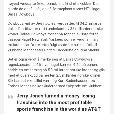
høyest verdsatte (økonomisk, altså) idrettsklubber. Det
gjorde de også i går, og på førsteplass troner NFL-laget
Dallas Cowboys!
Cowboys, eid av
Jerry Jones
, verdsettes til $4.2 milliarder
dollar. Det tilsvarer rett i underkant av 35 milliarder norske
kroner. Dallas Cowboys troner på toppen av lista foran
baseball-laget New York Yankees som er verdt en halv
milliard dollar færre, etterfulgt av de tre sukker-fotball
klubbene Manchester United, Barcelona og Real Madrid.
Det er også verdt å merke seg at Dallas Cowboys i
regnskapsåret 2015, hvor laget kun var 4-12 på banen,
hadde en omsetning på 5,8 milliarder norske kroner og gikk
med et overskudd på nesten 2,5 millarder norske kroner!
Slik har det ikke alltid vært, og Kurt Badenhauser hos
Forbes Magazine konkluderer med følgende om klubben:
Jerry Jones turned a money-losing
franchise into the most profitable
sports franchise in the world as AT&T