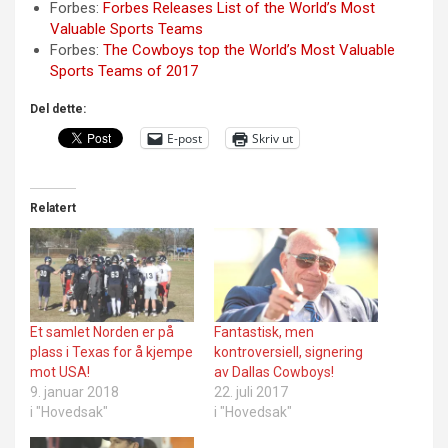
Forbes:
Forbes Releases List of the World’s Most
Valuable Sports Teams
Forbes:
The Cowboys top the World’s Most Valuable
Sports Teams of 2017
Del dette:
E-post
Skriv ut
Relatert
Et samlet Norden er på
Fantastisk, men
plass i Texas for å kjempe
kontroversiell, signering
mot USA!
av Dallas Cowboys!
9. januar 2018
22. juli 2017
i "Hovedsak"
i "Hovedsak"