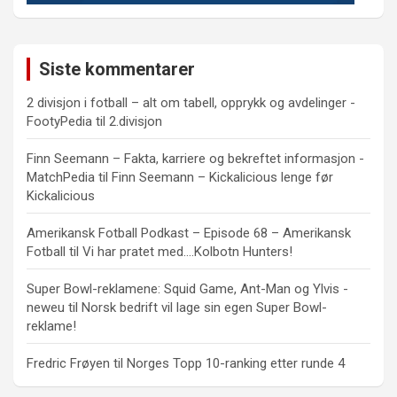
Siste kommentarer
2 divisjon i fotball – alt om tabell, opprykk og avdelinger -
FootyPedia
til
2.divisjon
Finn Seemann – Fakta, karriere og bekreftet informasjon -
MatchPedia
til
Finn Seemann – Kickalicious lenge før
Kickalicious
Amerikansk Fotball Podkast – Episode 68 – Amerikansk
Fotball
til
Vi har pratet med….Kolbotn Hunters!
Super Bowl-reklamene: Squid Game, Ant-Man og Ylvis -
neweu
til
Norsk bedrift vil lage sin egen Super Bowl-
reklame!
Fredric Frøyen
til
Norges Topp 10-ranking etter runde 4