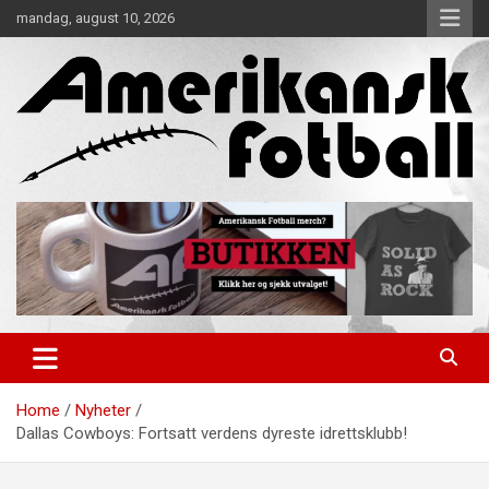
Skip
mandag, august 10, 2026
to
content
Alt om amerikansk fotball!
Amerikansk Fotball
Home
Nyheter
Dallas Cowboys: Fortsatt verdens dyreste idrettsklubb!