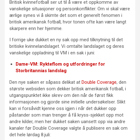
Britisk kvinnefotball ser ut til å være et oppkomme av
vanskelige situasjoner og personkonflikter. Om vi skal være
ærlige synes vi å skimte det som et generelt fenomen i
britisk amerikansk fotball, hvor tonen ofte kan være langt
skarpere enn her hjemme.
I forrige uke dukket en ny sak opp med tilknytning til det
britiske kvinnelandslaget. Vi omtalte landslaget og deres
vanskelige oppladning til VM i en sak i juni:
Dame-VM: Rykteflom og utfordringer for
Storbritannias landslag
Den nye saken er såpass delikat at
Double Coverage
, den
største websiden som dekker britisk amerikansk fotball, i
utgangspunktet ikke skrev om den når de først fikk
informasjonen og gjorde sine initielle undersøkelser. Slikt
kan vi forsåvidt kjenne oss igjen i når det dukker opp
påstander som man trenger å få kryss-sjekket opp mot
andre kilder, men her dukket saken uansett opp via andre
kanaler før Double Coverage valgte å publisere en sak om
det hele lørdag 8.juli: