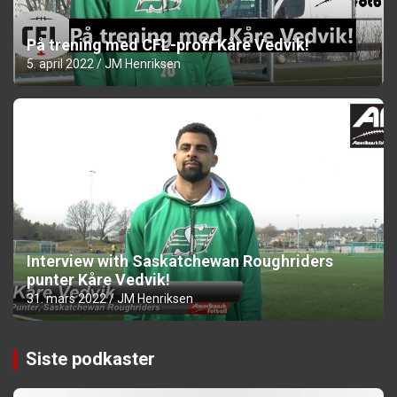
På trening med CFL-proff Kåre Vedvik!
5. april 2022
JM Henriksen
Interview with Saskatchewan Roughriders
punter Kåre Vedvik!
31. mars 2022
JM Henriksen
Siste podkaster