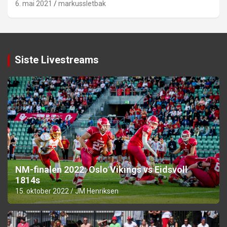
6. mai 2021
markussletbak
Siste Livestreams
NM-finalen 2022: Oslo Vikings vs Eidsvoll
1814s
15. oktober 2022
JM Henriksen