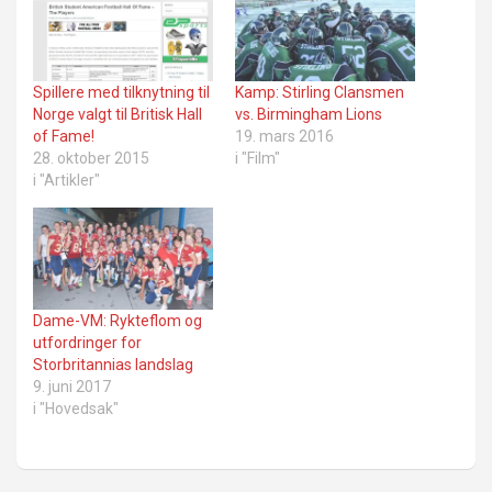
Spillere med tilknytning til
Kamp: Stirling Clansmen
Norge valgt til Britisk Hall
vs. Birmingham Lions
of Fame!
19. mars 2016
28. oktober 2015
i "Film"
i "Artikler"
Dame-VM: Rykteflom og
utfordringer for
Storbritannias landslag
9. juni 2017
i "Hovedsak"