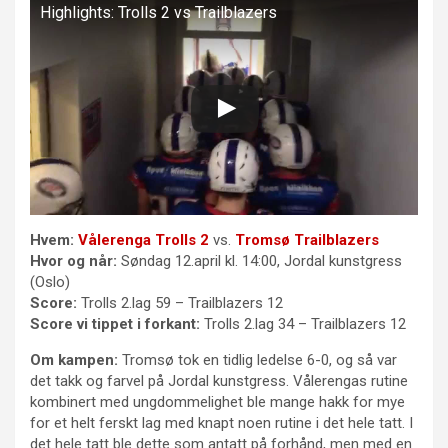
Highlights: Trolls 2 vs Trailblazers
Hvem:
Vålerenga Trolls 2
vs.
Tromsø Trailblazers
Hvor og når:
Søndag 12.april kl. 14:00, Jordal kunstgress
(Oslo)
Score:
Trolls 2.lag 59 – Trailblazers 12
Score vi tippet i forkant:
Trolls 2.lag 34 – Trailblazers 12
Om kampen:
Tromsø tok en tidlig ledelse 6-0, og så var
det takk og farvel på Jordal kunstgress. Vålerengas rutine
kombinert med ungdommelighet ble mange hakk for mye
for et helt ferskt lag med knapt noen rutine i det hele tatt. I
det hele tatt ble dette som antatt på forhånd, men med en