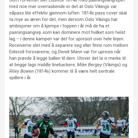
Som forventet slet Eidsvoll 1814s med pasningsangrepet
med noe mer overraskende er det at Oslo Vikings var
såpass lite effektiv gjennom luften. 1814s pass cover skal
ta mye av æren for det, men dersom Oslo Vikings har
ambisjoner om å kjempe i toppen i år må de ha et
pasningsangrep som kan dominere mot hvilket som helst
lag – i denne kampen var det for upresist over hele linjen:
Receiverne slet med å separere seg eller finne rom mellom
Eidsvoll forsvarerne, og
Derek Mann
var for upresis når
han prøvde å legge ballen til dem. Utover det la vi merke til
at begge lags middle linebackere,
Mike Bergey
(Vikings) og
Riley Bowen
(1814s) kommer til å være helt sentrale
spillere i år.