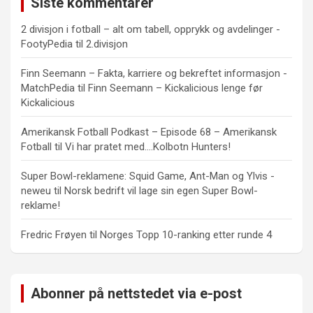
Siste kommentarer
2 divisjon i fotball – alt om tabell, opprykk og avdelinger -
FootyPedia
til
2.divisjon
Finn Seemann – Fakta, karriere og bekreftet informasjon -
MatchPedia
til
Finn Seemann – Kickalicious lenge før
Kickalicious
Amerikansk Fotball Podkast – Episode 68 – Amerikansk
Fotball
til
Vi har pratet med….Kolbotn Hunters!
Super Bowl-reklamene: Squid Game, Ant-Man og Ylvis -
neweu
til
Norsk bedrift vil lage sin egen Super Bowl-
reklame!
Fredric Frøyen
til
Norges Topp 10-ranking etter runde 4
Abonner på nettstedet via e-post