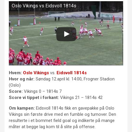
Oslo Vikings vs Eidsvoll 1814s
Hvem:
Oslo Vikings
vs.
Eidsvoll 1814s
Hvor og når:
Søndag 12.april kl. 14:00, Frogner Stadion
(Oslo)
Score:
Vikings 0 – 1814s 7
Score vi tippet i forkant:
Vikings 21 – 1814s 42
Om kampen:
Eidsvoll 1814s fikk en gavepakke på Oslo
Vikings sin første drive med en fumble og turnover. Den
resulterte i et bommet field goal og indikerte på mange
måter at begge lag kom til å slite på offense.