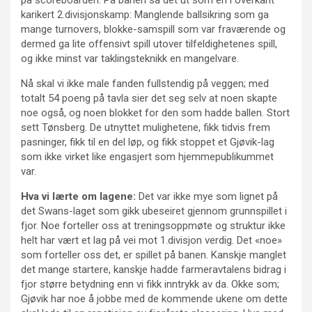
på scoreboarden. På banen så det ut som en i overkant
karikert 2.divisjonskamp: Manglende ballsikring som ga
mange turnovers, blokke-samspill som var fraværende og
dermed ga lite offensivt spill utover tilfeldighetenes spill,
og ikke minst var taklingsteknikk en mangelvare.
Nå skal vi ikke male fanden fullstendig på veggen; med
totalt 54 poeng på tavla sier det seg selv at noen skapte
noe også, og noen blokket for den som hadde ballen. Stort
sett Tønsberg. De utnyttet mulighetene, fikk tidvis frem
pasninger, fikk til en del løp, og fikk stoppet et Gjøvik-lag
som ikke virket like engasjert som hjemmepublikummet
var.
Hva vi lærte om lagene:
Det var ikke mye som lignet på
det Swans-laget som gikk ubeseiret gjennom grunnspillet i
fjor. Noe forteller oss at treningsoppmøte og struktur ikke
helt har vært et lag på vei mot 1.divisjon verdig. Det «noe»
som forteller oss det, er spillet på banen. Kanskje manglet
det mange startere, kanskje hadde farmeravtalens bidrag i
fjor større betydning enn vi fikk inntrykk av da. Okke som;
Gjøvik har noe å jobbe med de kommende ukene om dette