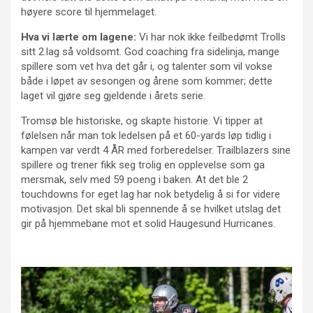
høyere score til hjemmelaget.
Hva vi lærte om lagene:
Vi har nok ikke feilbedømt Trolls
sitt 2.lag så voldsomt. God coaching fra sidelinja, mange
spillere som vet hva det går i, og talenter som vil vokse
både i løpet av sesongen og årene som kommer; dette
laget vil gjøre seg gjeldende i årets serie.
Tromsø ble historiske, og skapte historie. Vi tipper at
følelsen når man tok ledelsen på et 60-yards løp tidlig i
kampen var verdt 4 ÅR med forberedelser. Trailblazers sine
spillere og trener fikk seg trolig en opplevelse som ga
mersmak, selv med 59 poeng i baken. At det ble 2
touchdowns for eget lag har nok betydelig å si for videre
motivasjon. Det skal bli spennende å se hvilket utslag det
gir på hjemmebane mot et solid Haugesund Hurricanes.