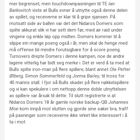
mer begrenset, men touchdownpasningen til TE
Ian
Barkovitch
viste at Bulls evner å utnytte også denne delen
av spillet, og receiverne er klar til å gripe sjansen. På
motsatt side av ballen var det det Nidaros Domers som
spilte akkurat slik vi har sett dem før, med air raid under
vingene og enkle løp opp midten. Domers kommer til å
slippe inn mange poeng også i år, men skal de henge med
må offense bli mindre forutsigbare for å score poeng.
Turnovers drepte Domers i denne kampen, noe de andre
lagene vitterlig har bidt seg merke i. Det er verd å ta med at
Bulls spilte iron-man på flere spillere, blant annet
Ole Petter
Ølberg
,
Simon Sommerfeld
og
Jorma Bailey
, til tross for
40 manns stall. I fjor så Bulls skader på flere nøkkelspillere
og vi kan spekulere i om nettopp denne doble utnyttelsen
av spillere var årsak til dette. Til slutt registrerte vi at
Nidaros Domers 18 år gamle norske backup-QB
Johannes
Moe
kom innpå mot slutten og gjorde sine saker bra, traff
på pasninger som receiverne ikke virket like interessert i å
ta i mot.