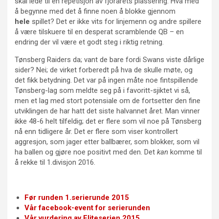
skal lede til en repetisjon av fjorårets plassering. Hva med
å begynne med det å finne noen å blokke gjennom
hele
spillet? Det er ikke vits for linjemenn og andre spillere
å være tilskuere til en desperat scramblende QB – en
endring der vil være et godt steg i riktig retning.
Tønsberg Raiders da; vant de bare fordi Swans viste dårlige
sider? Nei; de virket forberedt på hva de skulle møte, og
det fikk betydning. Det var på ingen måte noe fintspillende
Tønsberg-lag som meldte seg på i favoritt-sjiktet vi så,
men et lag med stort potensiale om de fortsetter den fine
utviklingen de har hatt det siste halvannet året. Man vinner
ikke 48-6 helt tilfeldig; det er flere som vil noe på Tønsberg
nå enn tidligere år. Det er flere som viser kontrollert
aggresjon, som jager etter ballbærer, som blokker, som vil
ha ballen og gjøre noe positivt med den. Det
kan
komme til
å rekke til 1.divisjon 2016.
Før runden 1.serierunde 2015
Vår facebook-event for serierunden
Vår vurdering av Eliteserien 2015