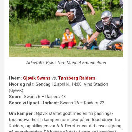
Arkivfoto: Bjørn Tore Manuel Emanuelson
Hvem:
Gjøvik Swans
vs.
Tønsberg Raiders
Hvor og når:
Søndag 12.april kl. 14:00, Vind Stadion
(Gjøvik)
Score:
Swans 6 – Raiders 48
Score vi tippet i forkant:
Swans 26 – Raiders 22
Om kampen:
Gjøvik startet godt med en fin pasnings-
touchdown tidlig i kampen som svar på en touchdown fra
Raiders, og stillingen var 6-6. Deretter var det enveiskjøring