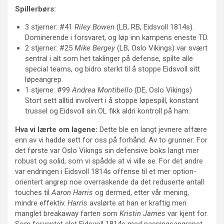
Spillerbørs:
3 stjerner: #41
Riley Bowen
(LB, RB, Eidsvoll 1814s).
Dominerende i forsvaret, og løp inn kampens eneste TD.
2 stjerner: #25
Mike Bergey
(LB, Oslo Vikings) var svært
sentral i alt som het taklinger på defense, spilte alle
special teams, og bidro sterkt til å stoppe Eidsvoll sitt
løpeangrep.
1 stjerne: #99
Andrea Montibello
(DE, Oslo Vikings)
Stort sett alltid involvert i å stoppe løpespill, konstant
trussel og Eidsvoll sin OL fikk aldri kontroll på ham.
Hva vi lærte om lagene:
Dette ble en langt jevnere affære
enn av vi hadde sett for oss på forhånd. Av to grunner: For
det første var Oslo Vikings sin defensive boks langt mer
robust og solid, som vi spådde at vi ville se. For det andre
var endringen i Eidsvoll 1814s offense til et mer option-
orientert angrep noe overraskende da det reduserte antall
touches til
Aaron Harris
og dermed, etter vår mening,
mindre effektiv.
Harris
avslørte at han er kraftig men
manglet breakaway farten som
Kristin James
var kjent for.