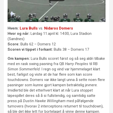
Hvem:
Lura Bulls
vs.
Nidaros Domers
Hvor og når:
Lørdag 11.april kl. 14:00, Lura Stadion
(Sandnes)
Score:
Bulls 62 – Domers 12
Scoren vi tippet i forkant:
Bulls 38 – Domers 17
Om kampen:
Lura Bulls scoret først og så seg aldri tilbake
med en rask swing pasning fra QB
Harry Peoples
til RB
Simon Sommerfeld
. I regn og vind var hjemmelaget klart
best, farligst og viste at de har flere som kan score
touchdowns.
Domers var ikke langt unna å sette noen flere
pasninger som kunne gjort kampen betraktelig jevnere.
Imidlertid ble det etterhvert klart at når Lura stoppet
løpespillet deres så å si fullstendig, og samtidig s
atte
press på
Dustin Hawke Willingham
med påfølgende
turnovers (hvorav 2 interceptions returnert til touchdown),
så ble det ikke lett for bortelaget å vinne denne kampen
.