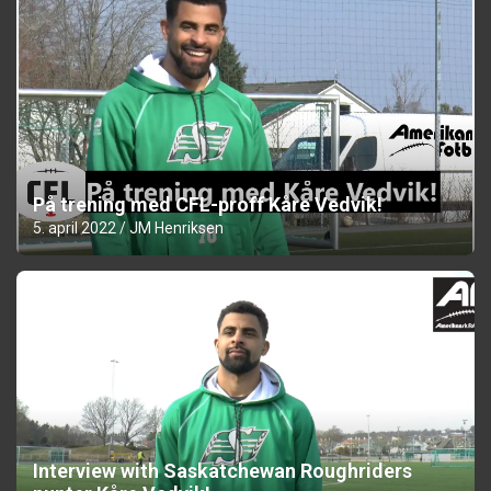
På trening med CFL-proff Kåre Vedvik!
5. april 2022
JM Henriksen
Interview with Saskatchewan Roughriders