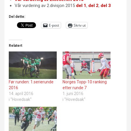
Vår vurdering av 2.divisjon 2015
del 1
,
del 2
,
del 3
Del dette:
E-post
Skriv ut
Relatert
Før runden: 1.serierunde
Norges Topp-10 ranking
2016
etter runde 7
14. april 2016
1. juni 2016
i "Hovedsak"
i "Hovedsak"