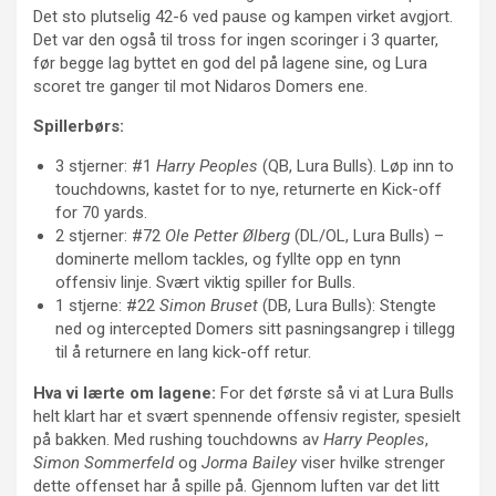
Det sto plutselig 42-6 ved pause og kampen virket avgjort.
Det var den også til tross for ingen scoringer i 3 quarter,
før begge lag byttet en god del på lagene sine, og Lura
scoret tre ganger til mot Nidaros Domers ene.
Spillerbørs:
3 stjerner: #1
Harry Peoples
(QB, Lura Bulls). Løp inn to
touchdowns, kastet for to nye, returnerte en Kick-off
for 70 yards.
2 stjerner: #72
Ole Petter Ølberg
(DL/OL, Lura Bulls) –
dominerte mellom tackles, og fyllte opp en tynn
offensiv linje. Svært viktig spiller for Bulls.
1 stjerne: #22
Simon Bruset
(DB, Lura Bulls): Stengte
ned og intercepted Domers sitt pasningsangrep i tillegg
til å returnere en lang kick-off retur.
Hva vi lærte om lagene:
For det første så vi at Lura Bulls
helt klart har et svært spennende offensiv register, spesielt
på bakken. Med rushing touchdowns av
Harry Peoples
,
Simon Sommerfeld
og
Jorma Bailey
viser hvilke strenger
dette offenset har å spille på. Gjennom luften var det litt