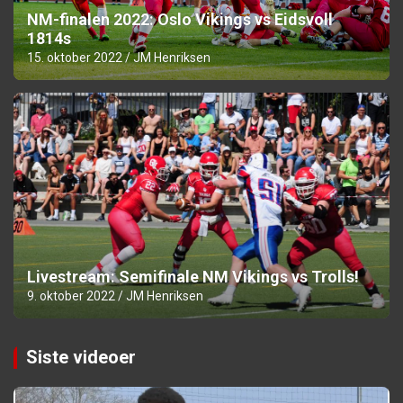
NM-finalen 2022: Oslo Vikings vs Eidsvoll
1814s
15. oktober 2022
JM Henriksen
Livestream: Semifinale NM Vikings vs Trolls!
9. oktober 2022
JM Henriksen
Siste videoer