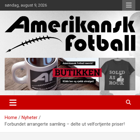
Skip
søndag, august 9, 2026
to
content
Alt om amerikansk fotball!
Amerikansk Fotball
Home
Nyheter
Forbundet arrangerte samling – delte ut velfortjente priser!