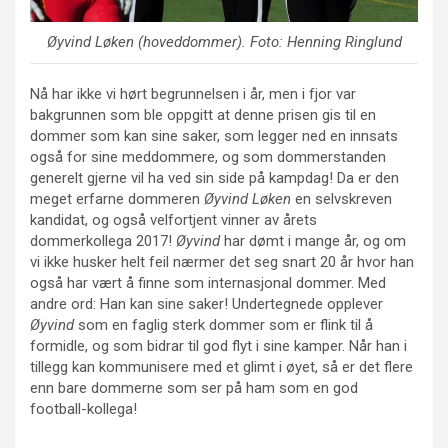
Øyvind Løken
(hoveddommer). Foto: Henning Ringlund
Nå har ikke vi hørt begrunnelsen i år, men i fjor var
bakgrunnen som ble oppgitt at denne prisen gis til en
dommer som kan sine saker, som legger ned en innsats
også for sine meddommere, og som dommerstanden
generelt gjerne vil ha ved sin side på kampdag! Da er den
meget erfarne dommeren
Øyvind Løken
en selvskreven
kandidat, og også velfortjent vinner av årets
dommerkollega 2017!
Øyvind
har dømt i mange år, og om
vi ikke husker helt feil nærmer det seg snart 20 år hvor han
også har vært å finne som internasjonal dommer. Med
andre ord: Han kan sine saker! Undertegnede opplever
Øyvind
som en faglig sterk dommer som er flink til å
formidle, og som bidrar til god flyt i sine kamper. Når han i
tillegg kan kommunisere med et glimt i øyet, så er det flere
enn bare dommerne som ser på ham som en god
football-kollega!