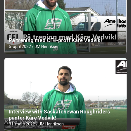
På trening med CFL-proff Kåre Vedvik!
5. april 2022
JM Henriksen
Interview with Saskatchewan Roughriders
punter Kåre Vedvik!
31. mars 2022
JM Henriksen