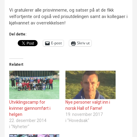
Vi gratulerer alle prisvinnerne, og satser på at de fikk
velfortjente ord også ved prisutdelingen samt av kollegaer i
kjølvannet av overrekkelsen!
Del dette:
E-post
Skriv ut
Relatert
Utviklingscamp for
Nye personer valgt inn i
kvinner gjennomført i
norsk Hall of Fame!
helgen
19. november 2017
22. desember 2014
i "Hovedsak"
i "Nyheter"