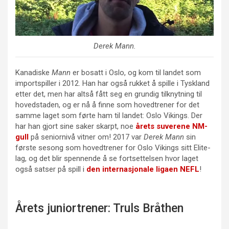
Derek Mann
.
Kanadiske
Mann
er bosatt i Oslo, og kom til landet som
importspiller i 2012. Han har også rukket å spille i Tyskland
etter det, men har altså fått seg en grundig tilknytning til
hovedstaden, og er nå å finne som hovedtrener for det
samme laget som førte ham til landet: Oslo Vikings. Der
har han gjort sine saker skarpt, noe
årets suverene NM-
gull
på seniornivå vitner om! 2017 var
Derek Mann
sin
første sesong som hovedtrener for Oslo Vikings sitt Elite-
lag, og det blir spennende å se fortsettelsen hvor laget
også satser på spill i
den internasjonale ligaen NEFL
!
Årets juniortrener: Truls Bråthen