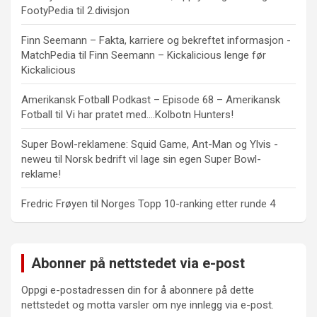
FootyPedia
til
2.divisjon
Finn Seemann – Fakta, karriere og bekreftet informasjon -
MatchPedia
til
Finn Seemann – Kickalicious lenge før
Kickalicious
Amerikansk Fotball Podkast – Episode 68 – Amerikansk
Fotball
til
Vi har pratet med….Kolbotn Hunters!
Super Bowl-reklamene: Squid Game, Ant-Man og Ylvis -
neweu
til
Norsk bedrift vil lage sin egen Super Bowl-
reklame!
Fredric Frøyen
til
Norges Topp 10-ranking etter runde 4
Abonner på nettstedet via e-post
Oppgi e-postadressen din for å abonnere på dette
nettstedet og motta varsler om nye innlegg via e-post.