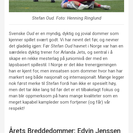
Stefan Oud
. Foto: Henning Ringlund
Svenske
Oud
er en myndig, dyktig og jovial dommer som
kjenner spillet svært godt. Vi har nevnt det før, og nevner
det gladelig igjen: Før
Stefan Oud
havnet i Norge var han en
særdeles dyktig trener for Arlanda Jets, og sentral i å
skape en rekke mesterlag på juniornivå der med en
løpsbasert spillestil. I Norge er det ikke trenergjerningen
han er kjent for, men innsatsen som dommer hvor han har
markert seg både nasjonalt og internasjonalt. Mange legger
nok først merke til
Stefan
fordi han ikke er spesielt høy,
men det tar ikke lang tid før det er et tilbakelagt fokus og
man blir oppmerksom på hans mange kvaliteter som en
meget kapabel kampleder som fortjener (og får) vår
respekt!
Årets Breddedommer: Edvin Jenssen