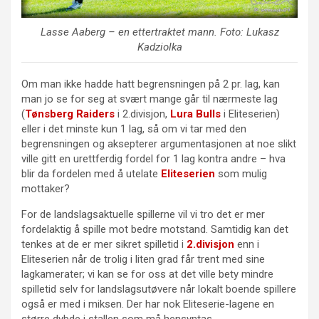
Lasse Aaberg – en ettertraktet mann. Foto: Lukasz
Kadziolka
Om man ikke hadde hatt begrensningen på 2 pr. lag, kan
man jo se for seg at svært mange går til nærmeste lag
(
Tønsberg Raiders
i 2.divisjon,
Lura Bulls
i Eliteserien)
eller i det minste kun 1 lag, så om vi tar med den
begrensningen og aksepterer argumentasjonen at noe slikt
ville gitt en urettferdig fordel for 1 lag kontra andre – hva
blir da fordelen med å utelate
Eliteserien
som mulig
mottaker?
For de landslagsaktuelle spillerne vil vi tro det er mer
fordelaktig å spille mot bedre motstand. Samtidig kan det
tenkes at de er mer sikret spilletid i
2.divisjon
enn i
Eliteserien når de trolig i liten grad får trent med sine
lagkamerater; vi kan se for oss at det ville bety mindre
spilletid selv for landslagsutøvere når lokalt boende spillere
også er med i miksen. Der har nok Eliteserie-lagene en
større dybde i stallen som må hensyntas.