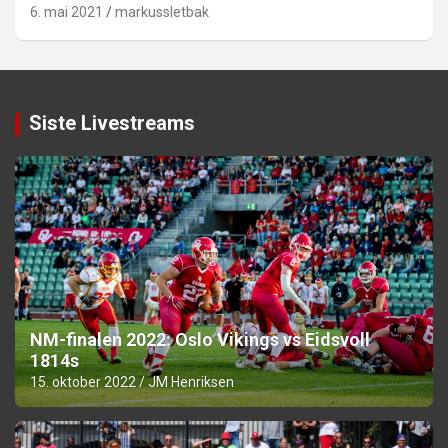
6. mai 2021
markussletbak
Siste Livestreams
NM-finalen 2022: Oslo Vikings vs Eidsvoll
1814s
15. oktober 2022
JM Henriksen