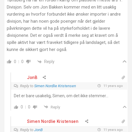
Tønsberg nå får en fordel i kamp om plassene i neste års 1.
Divisjon. Selv om Jon Bakken kommer med en litt usaklig
vurdering av hvorfor forbundet ikke ønsker importer i andre
divisjon, har han noen gode poenger når det gjelder
påvirkningen dette vil ha på styrkeforholdet i de lavere
divisjonene. Det er også verdt å merke seg at kravet om å
spille aktivt har vært fraveket tidligere på landslaget, så det
kunne de sikkert gjort her også.
Reply
0
0
JonB
Reply to
Simen Nordlie Kristensen
11 years ago
Det er bare usakelig, Simen, om det ikke stemmer…
0
0
Reply
Simen Nordlie Kristensen
Reply to
JonB
11 years ago