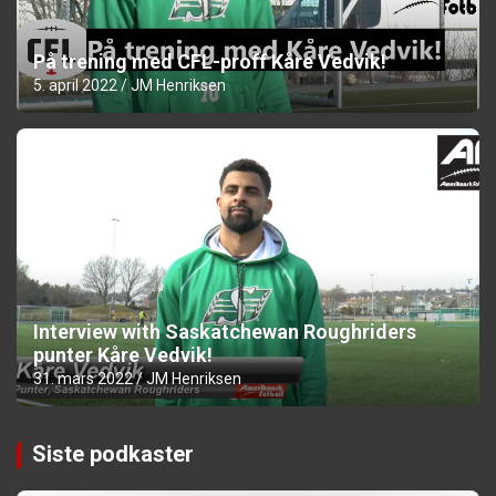
På trening med CFL-proff Kåre Vedvik!
5. april 2022
JM Henriksen
Interview with Saskatchewan Roughriders
punter Kåre Vedvik!
31. mars 2022
JM Henriksen
Siste podkaster