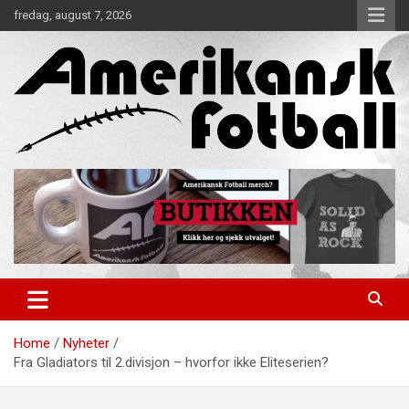
Skip
fredag, august 7, 2026
to
content
Alt om amerikansk fotball!
Amerikansk Fotball
Home
Nyheter
Fra Gladiators til 2.divisjon – hvorfor ikke Eliteserien?