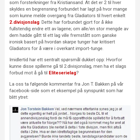
som forsterkninger fra Kristiansand. At det er 2 til hver
skyldes en begrensning forbundet har lagt på hvor mange
som kunne melde overgang fra Gladiators til hvert enkelt
2.divisjonslag
. Dette har forbundet gjort for å ikke
fullstendig endre ett av lagene; om alle/en stor mengde av
dem hadde gått til ett lag ville fremstått som ganske
ironisk basert på hvordan skarpe tunger har kritisert
Gladiators for å være i overkant import-tunge.
Imidlertid har ett sentralt spørsmål dukket opp: Hvorfor
kunne disse spillerne gå til 2.divisjonslag, men ha et slags
forbud mot å gå til
Eliteserielag
?
La oss ta følgende kommentar fra Jon T. Bakken på vår
facebook-side som et eksempel på synspunkt som har
blitt ytret: