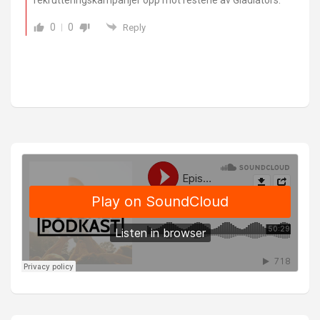
rekrutteringskampanjer opp mot restene av Gladiators.
0
0
Reply