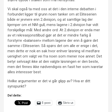
Vi skal også ta med oss at det i den interne debatten i
forbundet ligger til grunn noen tanker om at Eliteserien
både er jevnere enn 2.divisjon, og at samtlige lag der
kjemper om et NM-gull, mens lagene i 2.divisjon har vidt
forskjellige mål. Med andre ord: At 2.divisjon er enda mer
av et rekreasjonstilbud gjør at det er mindre farlig å
forstyrre «balansen» mellom lagene der enn å gjøre det
samme i Eliteserien. Så spørs det om alle er enige i det,
men dette er nok en sak hvor enhver løsning vil medføre
uenighet om valgt vei fra noen som mener noe annet. Det
betyr selvsagt ikke at den valgte løsningen er den beste,
men det finnes ikke nødvendigvis en fasit her som ivaretar
alles interesser best.
Hvilke argumenter er det vi går glipp av? Hva er ditt
synspunkt?
Del dette:
E-post
Skriv ut