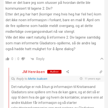
Men er det bare jeg som stusser på hvordan dette ble
kommunisert til lagene 2. Div?
Etter det jeg har hørt (korriger meg hvis heg har feil her) kom
det ikke noen informasjon i forkant, bare en mail 8. April om
de fire spillerne som hadde meldt overgang, og at dette
midlertidige overgangsvinduet nå var stengt.
Ville det ikke vært naturlig å informere 2. Div lagene samtidig
som man informerte Gladiators-spillerne, så de andre lag
også hadde hatt mulighet for å åpne dialog?
Reply
0
0
JM Henriksen
Author
Reply to
Mette Isaksen
11 years ago
Det naturlige er nok å kun gi informasjon til Kristiansand
Gladiators sine spillere om hva de kan gjøre, og at det så er
opp til dem hva de gjør og hvem de kontakter, snarere enn at
andre klubber får informasjon og så starter