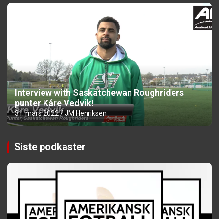
Interview with Saskatchewan Roughriders
punter Kåre Vedvik!
31. mars 2022
JM Henriksen
Siste podkaster