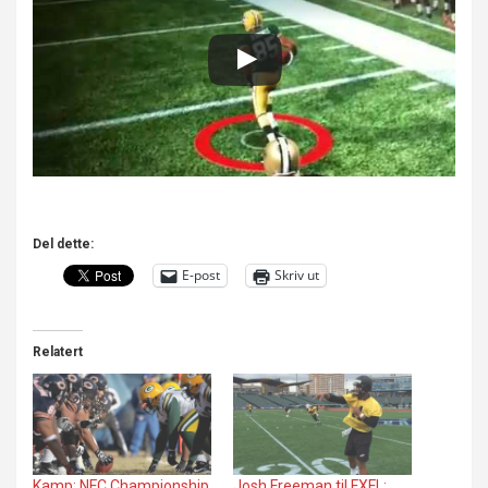
Del dette:
E-post
Skriv ut
Relatert
Kamp: NFC Championship
Josh Freeman til FXFL: