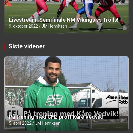
Livestream: Semifinale NM Vikings vs Trolls!
9. oktober 2022
JM Henriksen
Siste videoer
På trening med CFL-proff Kåre Vedvik!
5. april 2022
JM Henriksen