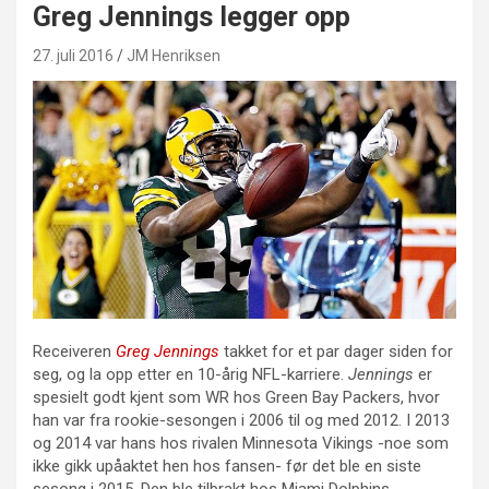
Greg Jennings legger opp
27. juli 2016
JM Henriksen
Receiveren
Greg Jennings
takket for et par dager siden for
seg, og la opp etter en 10-årig NFL-karriere.
Jennings
er
spesielt godt kjent som WR hos Green Bay Packers, hvor
han var fra rookie-sesongen i 2006 til og med 2012. I 2013
og 2014 var hans hos rivalen Minnesota Vikings -noe som
ikke gikk upåaktet hen hos fansen- før det ble en siste
sesong i 2015. Den ble tilbrakt hos Miami Dolphins.