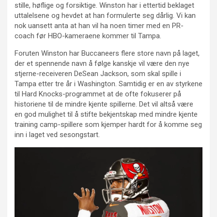
stille, høflige og forsiktige. Winston har i ettertid beklaget
uttalelsene og hevdet at han formulerte seg dårlig. Vi kan
nok uansett anta at han vil ha noen timer med en PR-
coach før HBO-kameraene kommer til Tampa.
Foruten Winston har Buccaneers flere store navn på laget,
der et spennende navn å følge kanskje vil være den nye
stjerne-receiveren DeSean Jackson, som skal spille i
Tampa etter tre år i Washington. Samtidig er en av styrkene
til Hard Knocks-programmet at de ofte fokuserer på
historiene til de mindre kjente spillerne. Det vil altså være
en god mulighet til å stifte bekjentskap med mindre kjente
training camp-spillere som kjemper hardt for å komme seg
inn i laget ved sesongstart.