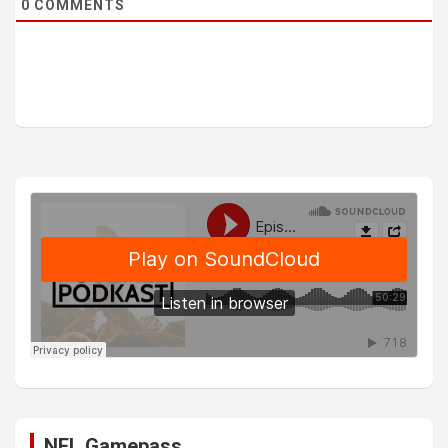
0
COMMENTS
NFL Gamepass