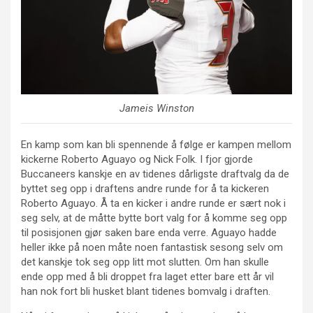
Jameis Winston
En kamp som kan bli spennende å følge er kampen mellom
kickerne Roberto Aguayo og Nick Folk. I fjor gjorde
Buccaneers kanskje en av tidenes dårligste draftvalg da de
byttet seg opp i draftens andre runde for å ta kickeren
Roberto Aguayo. Å ta en kicker i andre runde er sært nok i
seg selv, at de måtte bytte bort valg for å komme seg opp
til posisjonen gjør saken bare enda verre. Aguayo hadde
heller ikke på noen måte noen fantastisk sesong selv om
det kanskje tok seg opp litt mot slutten. Om han skulle
ende opp med å bli droppet fra laget etter bare ett år vil
han nok fort bli husket blant tidenes bomvalg i draften.