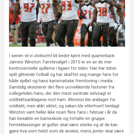
I serien vil vi utvilsomt bli bedre kjent med quarterback
Jameis Winston. Førstevalget i 2015 er en av de mer
kontroversielle spillerne i ligaen for tiden. Han har tidvis
spilt glitrende fotball og har skaffet seg mange fans for
både spillet og hans karismatiske fremtoning i media.
Samtidig eksisterer det flere urovekkende historier fra
collegetiden hans, der den mest sentrale selvsagt er
voldtektsanklagene mot ham. Winston ble anklaget for
voldtekt, men aldri siktet, og saken ble etterhvert henlagt.
Winston vant heller ikke noen flere fans i februar i år da
han besøkte en barneskole og fortalte en gruppe
femteklassinger at gutter skal være sterke og at de kan
gjøre hva som helst som de ønsker, mens jenter skal være