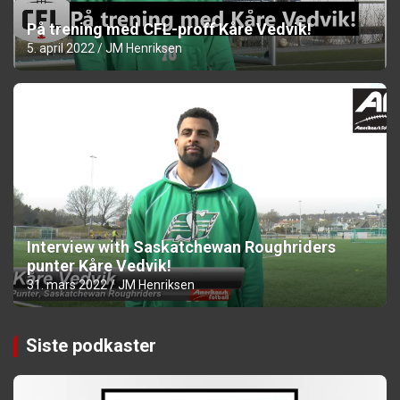
På trening med CFL-proff Kåre Vedvik!
5. april 2022
JM Henriksen
Interview with Saskatchewan Roughriders
punter Kåre Vedvik!
31. mars 2022
JM Henriksen
Siste podkaster