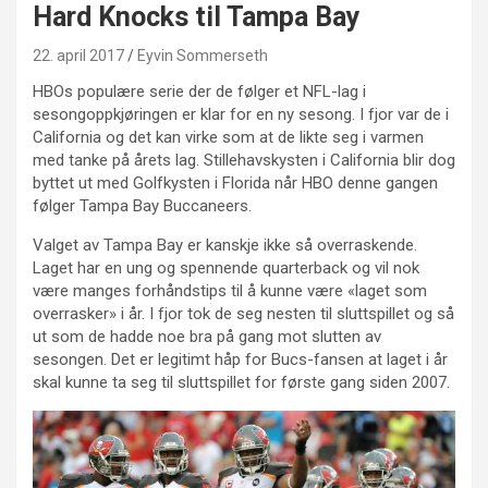
Hard Knocks til Tampa Bay
22. april 2017
Eyvin Sommerseth
HBOs populære serie der de følger et NFL-lag i
sesongoppkjøringen er klar for en ny sesong. I fjor var de i
California og det kan virke som at de likte seg i varmen
med tanke på årets lag. Stillehavskysten i California blir dog
byttet ut med Golfkysten i Florida når HBO denne gangen
følger Tampa Bay Buccaneers.
Valget av Tampa Bay er kanskje ikke så overraskende.
Laget har en ung og spennende quarterback og vil nok
være manges forhåndstips til å kunne være «laget som
overrasker» i år. I fjor tok de seg nesten til sluttspillet og så
ut som de hadde noe bra på gang mot slutten av
sesongen. Det er legitimt håp for Bucs-fansen at laget i år
skal kunne ta seg til sluttspillet for første gang siden 2007.