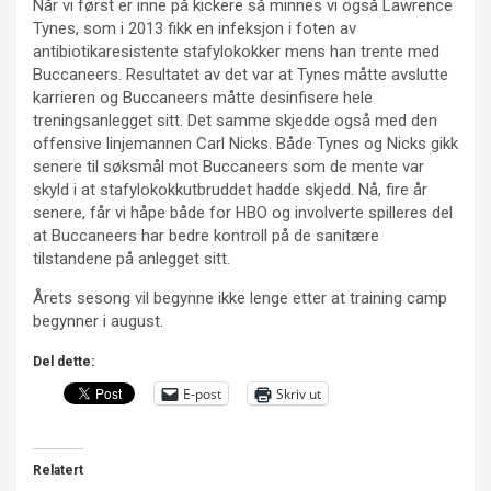
Når vi først er inne på kickere så minnes vi også Lawrence
Tynes, som i 2013 fikk en infeksjon i foten av
antibiotikaresistente stafylokokker mens han trente med
Buccaneers. Resultatet av det var at Tynes måtte avslutte
karrieren og Buccaneers måtte desinfisere hele
treningsanlegget sitt. Det samme skjedde også med den
offensive linjemannen Carl Nicks. Både Tynes og Nicks gikk
senere til søksmål mot Buccaneers som de mente var
skyld i at stafylokokkutbruddet hadde skjedd. Nå, fire år
senere, får vi håpe både for HBO og involverte spilleres del
at Buccaneers har bedre kontroll på de sanitære
tilstandene på anlegget sitt.
Årets sesong vil begynne ikke lenge etter at training camp
begynner i august.
Del dette:
E-post
Skriv ut
Relatert