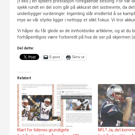
(f.eks.) en spillers prestasjon foregående sesong. For vår de
sjekk rundt en del som går på akkurat det sistnevnte, da det i
underbygger vurderinger. Ingenting slår imidlertid å se kamp
mye av vår styrke ligger i nettopp et slikt fokus. Vi tror akkura
Vi håper du får glede av de innholdsrike artiklene, og at du 
forhåpentligvis være forberedt på hva de ser på skjermen (el
Del dette:
E-post
Skriv ut
Relatert
Klart for tidenes grundigste
NFL? Ja; det komm