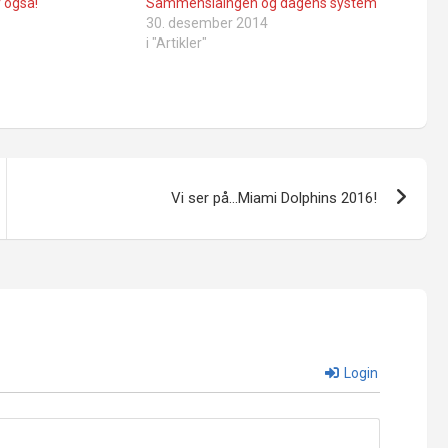
r også!
Sammenslåingen og dagens system
30. desember 2014
i "Artikler"
Vi ser på…Miami Dolphins 2016!
Login