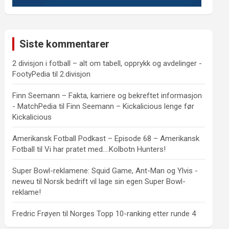
Siste kommentarer
2 divisjon i fotball – alt om tabell, opprykk og avdelinger -
FootyPedia
til
2.divisjon
Finn Seemann – Fakta, karriere og bekreftet informasjon
- MatchPedia
til
Finn Seemann – Kickalicious lenge før
Kickalicious
Amerikansk Fotball Podkast – Episode 68 – Amerikansk
Fotball
til
Vi har pratet med….Kolbotn Hunters!
Super Bowl-reklamene: Squid Game, Ant-Man og Ylvis -
neweu
til
Norsk bedrift vil lage sin egen Super Bowl-
reklame!
Fredric Frøyen
til
Norges Topp 10-ranking etter runde 4