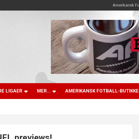
Amerikansk Fo
E LIGAER
MER…
AMERIKANSK FOTBALL-BUTIKK
NFL previews!