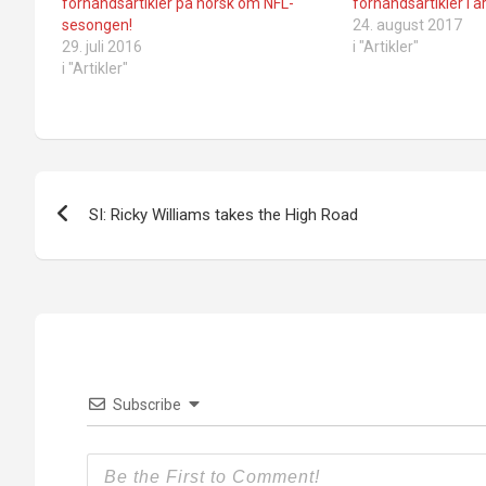
forhåndsartikler på norsk om NFL-
forhåndsartikler i å
sesongen!
24. august 2017
29. juli 2016
i "Artikler"
i "Artikler"
Innleggsnavigasjon
SI: Ricky Williams takes the High Road
Subscribe