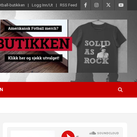
tball-butikken
Logg Inn/Ut
RSS Feed
EN