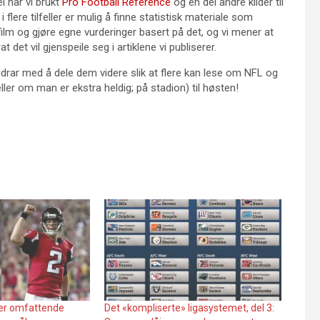
l har vi brukt
Pro Football Reference
og en del andre kilder til
 flere tilfeller er mulig å finne statistisk materiale som
film og gjøre egne vurderinger basert på det, og vi mener at
t det vil gjenspeile seg i artiklene vi publiserer.
bidrar med å dele dem videre slik at flere kan lese om NFL og
ler om man er ekstra heldig; på stadion) til høsten!
er omfattende
Det «kompliserte» ligasystemet, del 3: