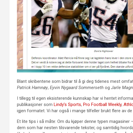
Blant skribentene som bidrar til å gi deg tidenes mest omf
Patrick Hamnøy
,
Eyvin Nygaard Sommerseth
og
Jarle Magn
I tillegg til egen eksisterende kunnskap har vi hentet informa
publikasjoner som
Lindy’s Sports
,
Pro Football Weekly
,
Athl
igjen formatet. Vi har også i mange tilfeller brukt flere av d
Et lite tips i så måte: Om du kjøper denne typen magasiner 
dem som har nesten tilsvarende tekster, og samtidig hvordan 