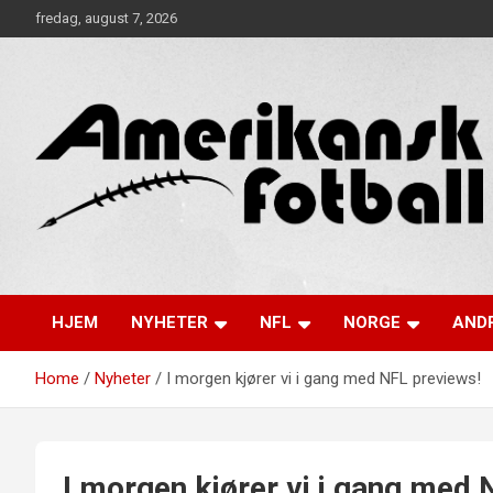
Skip
fredag, august 7, 2026
to
content
Alt om amerikansk fotball!
Amerikansk Fotball
HJEM
NYHETER
NFL
NORGE
ANDR
Home
Nyheter
I morgen kjører vi i gang med NFL previews!
I morgen kjører vi i gang med 