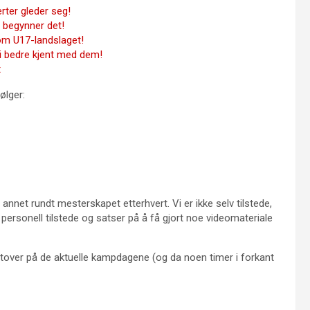
rter gleder seg!
n begynner det!
om U17-landslaget!
li bedre kjent med dem!
t
ølger:
 annet rundt mesterskapet etterhvert. Vi er ikke selv tilstede,
ersonell tilstede og satser på å få gjort noe videomateriale
 utover på de aktuelle kampdagene (og da noen timer i forkant