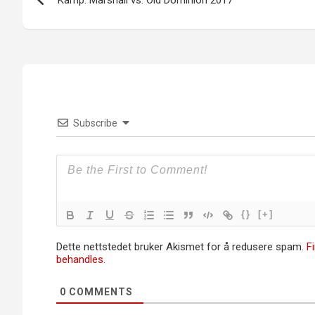
Kamp: Marshall vs. Old Dominion 2017
Subscribe
{}
[+]
Dette nettstedet bruker Akismet for å redusere spam.
F
behandles.
0
COMMENTS