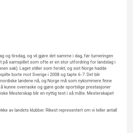
 og tirsdag, og vil gjøre det samme i dag, før turneringen
et på samspillet som ofte er en stor utfordring for landslag i
annen sak). Laget stiller som ferskt, og sist Norge hadde
pilte borte mot Sverige i 2008 og tapte 6-7. Det blir
re nordiske landene nå, og Norge må som nykommere finne
m å kunne overraske og gjøre gode sportslige prestasjoner
ske Mesterskap blir en nyttig test i så måte. Mesterskapet
ekke av landets klubber. Rikest representert om vi teller antall