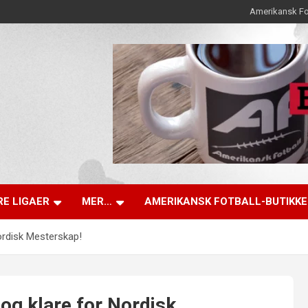
Amerikansk Fo
E LIGAER
MER…
AMERIKANSK FOTBALL-BUTIKK
ordisk Mesterskap!
og klare for Nordisk