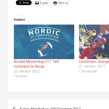
E-post
Skriv ut
Relatert
Nordisk Mesterskap U17: Tøff
Livestream: Sverig
motstand for Norge
21. oktober 2017
22. oktober 2022
i "Hovedsak"
i "Artikler"
Innleggsnavigasjon