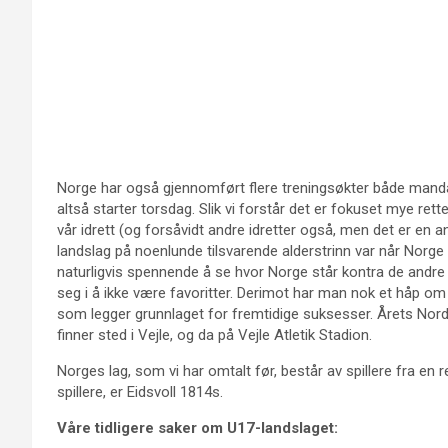
Norge har også gjennomført flere treningsøkter både mandag
altså starter torsdag. Slik vi forstår det er fokuset mye rett
vår idrett (og forsåvidt andre idretter også, men det er en 
landslag på noenlunde tilsvarende alderstrinn var når Norge s
naturligvis spennende å se hvor Norge står kontra de and
seg i å ikke være favoritter. Derimot har man nok et håp o
som legger grunnlaget for fremtidige suksesser. Årets Nordi
finner sted i Vejle, og da på Vejle Atletik Stadion.
Norges lag, som vi har omtalt før, består av spillere fra en r
spillere, er Eidsvoll 1814s.
Våre tidligere saker om U17-landslaget: