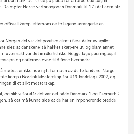
 til Danmark. Der er de på plass for å forberede seg til
n. Da møter Norge vertsnasjonen Danmark kl. 17 i det som blir
n offisiell kamp, ettersom de to lagene arrangerte en
Norges del var det positive glimt i flere deler av spillet,
unne sies at danskene så hakket skarpere ut, og blant annet
om overmakt var det imidlertid ikke. Begge lags pasningsspill
sisjon og spillernes evne til å finne hverandre.
å møtes, er ikke noe nytt for noen av de to landene. Norge
ste kamp i Nordisk Mesterskap for U19-landslag i 2007, og
ingen til et slikt mesterskap.
t, og slik vi forstår det var det både Danmark 1 og Danmark 2
ingen, så det må kunne sies at de har en imponerende bredde