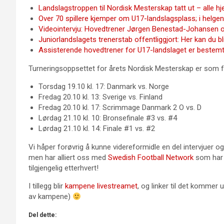
Landslagstroppen til Nordisk Mesterskap tatt ut – alle hje
Over 70 spillere kjemper om U17-landslagsplass; i helge
Videointervju: Hovedtrener Jørgen Benestad-Johansen 
Juniorlandslagets trenerstab offentliggjort: Her kan du b
Assisterende hovedtrener for U17-landslaget er bestem
Turneringsoppsettet for årets Nordisk Mesterskap er som f
Torsdag 19.10 kl. 17: Danmark vs. Norge
Fredag 20.10 kl. 13: Sverige vs. Finland
Fredag 20.10 kl. 17: Scrimmage Danmark 2 O vs. D
Lørdag 21.10 kl. 10: Bronsefinale #3 vs. #4
Lørdag 21.10 kl. 14: Finale #1 vs. #2
Vi håper forøvrig å kunne videreformidle en del intervjuer og
men har alliert oss med
Swedish Football Network
som har p
tilgjengelig etterhvert!
I tillegg blir
kampene livestreamet
, og linker til det kommer
av kampene)
Del dette: