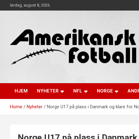
Skip
lørdag, august 8, 2026
to
content
Alt om amerikansk fotball!
Amerikansk Fotball
HJEM
NYHETER
NFL
NORGE
ANDR
Home
Nyheter
Norge U17 på plass i Danmark og klare for N
Norge U17 på plass i Danmark 