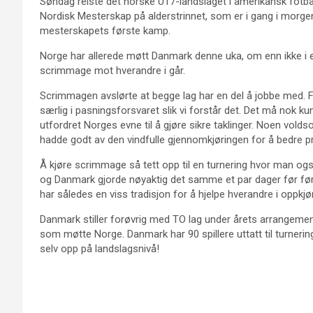
Søndag reiste det norske U17-landslaget i amerikansk fotball
Nordisk Mesterskap på alderstrinnet, som er i gang i morge
mesterskapets første kamp.
Norge har allerede møtt Danmark denne uka, om enn ikke i e
scrimmage mot hverandre i går.
Scrimmagen avslørte at begge lag har en del å jobbe med. For 
særlig i pasningsforsvaret slik vi forstår det. Det må nok k
utfordret Norges evne til å gjøre sikre taklinger. Noen volds
hadde godt av den vindfulle gjennomkjøringen for å bedre pre
Å kjøre scrimmage så tett opp til en turnering hvor man ogs
og Danmark gjorde nøyaktig det samme et par dager før før
har således en viss tradisjon for å hjelpe hverandre i oppkjør
Danmark stiller forøvrig med TO lag under årets arrangemen
som møtte Norge. Danmark har 90 spillere uttatt til turner
selv opp på landslagsnivå!