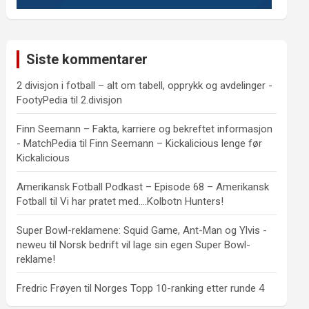
Siste kommentarer
2 divisjon i fotball – alt om tabell, opprykk og avdelinger -
FootyPedia
til
2.divisjon
Finn Seemann – Fakta, karriere og bekreftet informasjon
- MatchPedia
til
Finn Seemann – Kickalicious lenge før
Kickalicious
Amerikansk Fotball Podkast – Episode 68 – Amerikansk
Fotball
til
Vi har pratet med….Kolbotn Hunters!
Super Bowl-reklamene: Squid Game, Ant-Man og Ylvis -
neweu
til
Norsk bedrift vil lage sin egen Super Bowl-
reklame!
Fredric Frøyen
til
Norges Topp 10-ranking etter runde 4