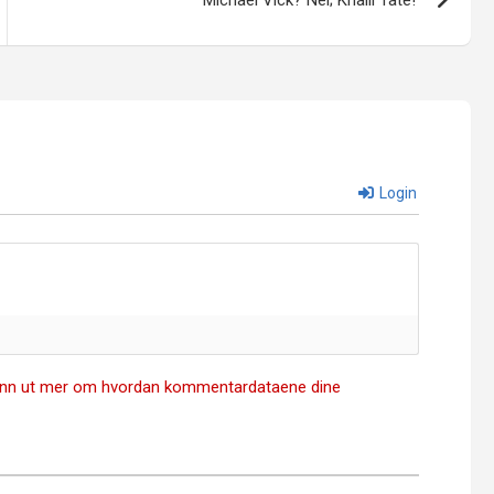
Michael Vick? Nei; Khalil Tate!
Login
inn ut mer om hvordan kommentardataene dine