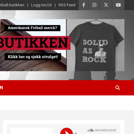
tball-butikken
Logg Inn/Ut
RSS Feed
EN