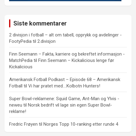
Siste kommentarer
2 divisjon i fotball – alt om tabell, opprykk og avdelinger -
FootyPedia
til
2.divisjon
Finn Seemann – Fakta, karriere og bekreftet informasjon -
MatchPedia
til
Finn Seemann – Kickalicious lenge før
Kickalicious
Amerikansk Fotball Podkast – Episode 68 – Amerikansk
Fotball
til
Vi har pratet med….Kolbotn Hunters!
Super Bowl-reklamene: Squid Game, Ant-Man og Ylvis -
neweu
til
Norsk bedrift vil lage sin egen Super Bowl-
reklame!
Fredric Frøyen
til
Norges Topp 10-ranking etter runde 4