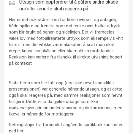
Utsagn som oppfordrer til å påføre andre skade
og/eller smerte skal reageres på.
Her er det nok større rom for kontroverser, og antagelig
både spillere og trenere som må tenke over hvilke uttrykk
som blir brukt på banen og sidelinjen. Det vil fremdeles
være lov med fotballrelaterte uttrykk som eksempelvis «hit
hard», men det vil ikke være akseptert å si at man skal
drepe, knuse kneskålene eller skamslå en motstander.
Reaksjon kan variere fra tilsnakk til direkte utvisning basert
på kontekst.
Siste tema som ble tatt opp (dog ikke nevnt spesifikt i
presentasjonen) var generelle hånende utsagn, og at dette
også skal reageres på, med samme reaksjoner som nevnt
tidligere. Dette vil jo da gjelde utsagn som ikke
nødvendigvis går inn under rasisme og diskriminering, men
likevel er hånende for mottageren.
Retningslinjer fra forbundet angående språkbruk kan lastes
ned her: