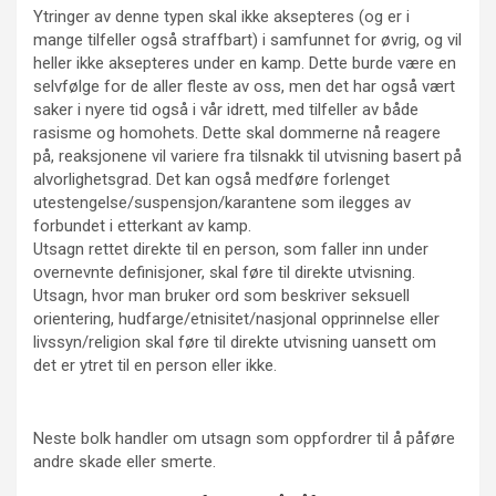
Ytringer av denne typen skal ikke aksepteres (og er i
mange tilfeller også straffbart) i samfunnet for øvrig, og vil
heller ikke aksepteres under en kamp. Dette burde være en
selvfølge for de aller fleste av oss, men det har også vært
saker i nyere tid også i vår idrett, med tilfeller av både
rasisme og homohets. Dette skal dommerne nå reagere
på, reaksjonene vil variere fra tilsnakk til utvisning basert på
alvorlighetsgrad. Det kan også medføre forlenget
utestengelse/suspensjon/karantene som ilegges av
forbundet i etterkant av kamp.
Utsagn rettet direkte til en person, som faller inn under
overnevnte definisjoner, skal føre til direkte utvisning.
Utsagn, hvor man bruker ord som beskriver seksuell
orientering, hudfarge/etnisitet/nasjonal opprinnelse eller
livssyn/religion skal føre til direkte utvisning uansett om
det er ytret til en person eller ikke.
Neste bolk handler om utsagn som oppfordrer til å påføre
andre skade eller smerte.