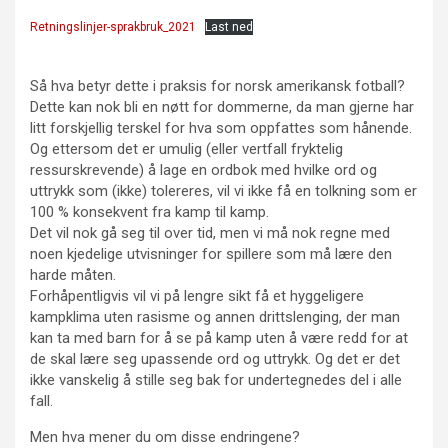
Retningslinjer-sprakbruk_2021
Last ned
Så hva betyr dette i praksis for norsk amerikansk fotball?
Dette kan nok bli en nøtt for dommerne, da man gjerne har
litt forskjellig terskel for hva som oppfattes som hånende.
Og ettersom det er umulig (eller vertfall fryktelig
ressurskrevende) å lage en ordbok med hvilke ord og
uttrykk som (ikke) tolereres, vil vi ikke få en tolkning som er
100 % konsekvent fra kamp til kamp.
Det vil nok gå seg til over tid, men vi må nok regne med
noen kjedelige utvisninger for spillere som må lære den
harde måten.
Forhåpentligvis vil vi på lengre sikt få et hyggeligere
kampklima uten rasisme og annen drittslenging, der man
kan ta med barn for å se på kamp uten å være redd for at
de skal lære seg upassende ord og uttrykk. Og det er det
ikke vanskelig å stille seg bak for undertegnedes del i alle
fall.
Men hva mener du om disse endringene?