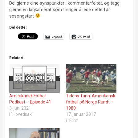
Del gjerne dine synspunkter i kommentarfeltet, og tagg
gjerne en lagkamerat som trenger å lese dette før
sesongstart
Del dette:
E-post
Skriv ut
Relatert
Amerikansk Fotball
Tidens Tann: Amerikansk
Podkast – Episode 41
fotball på Norge Rundt –
3. juni 2021
1980
i "Hovedsak"
17. januar 2017
i "Film"