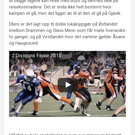
at begge lagene kan reise med buss og dermed dele på
reisekostnadene. Det er enda ikke helt bestemt hvor
kampen vil gå, men det ligger an til at den vil gå på Gjøvik.
Ellers er det lagt opp til doble lokaloppgjør på Østlandet
imellom Drammen og Olavs Menn som får møte hverandre
to ganger, og på Vestlandet hvor det samme gjelder Åsane
og Haugesund.
2.Divisjons Finale 2015