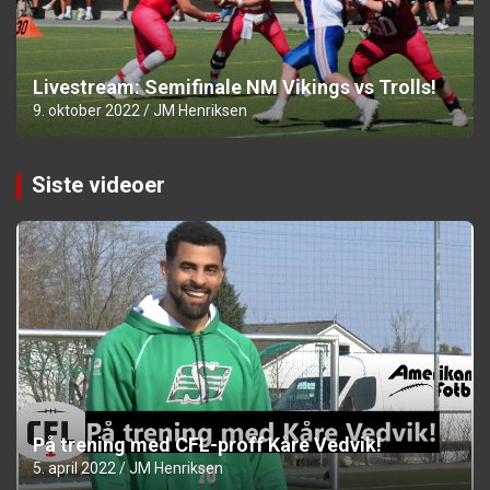
Livestream: Semifinale NM Vikings vs Trolls!
9. oktober 2022
JM Henriksen
Siste videoer
På trening med CFL-proff Kåre Vedvik!
5. april 2022
JM Henriksen