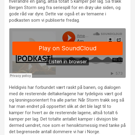
hverandre en gang, altså totalt 5 kamper per lag. Så trakk
Bergen Storm seg fra seriespill for en drøy uke siden, og
gode råd var dyre. Dette var også et av temaene i
podkasten som vi publiserte fredag.
Heldigvis har forbundet vært raskt på banen, og dialogen
med de resterende deltakerlagene har tydeligvis vært god
og løsningsorientert fra alle parter. Når Storm trakk seg så
har man endret på oppsettet slik at det ble lagt til to
kamper for hvert av de resterende lagene, altså totalt 6
kamper per lag. Det totalte antallet kamper i divisjon ble
dermed uendret, noe som er hensiktsmessig med tanke på
det begrensede antall dommere vi har i Norge.