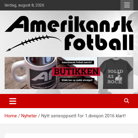
Skip
lørdag, august 8, 2026
to
content
Alt om amerikansk fotball!
Amerikansk Fotball
Home
Nyheter
Nytt serieoppsett for 1.divisjon 2016 klart!