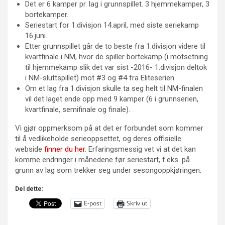
Det er 6 kamper pr. lag i grunnspillet. 3 hjemmekamper, 3
bortekamper.
Seriestart for 1.divisjon 14.april, med siste seriekamp
16.juni.
Etter grunnspillet går de to beste fra 1.divisjon videre til
kvartfinale i NM, hvor de spiller bortekamp (i motsetning
til hjemmekamp slik det var sist -2016- 1.divisjon deltok
i NM-sluttspillet) mot #3 og #4 fra Eliteserien.
Om et lag fra 1.divisjon skulle ta seg helt til NM-finalen
vil det laget ende opp med 9 kamper (6 i grunnserien,
kvartfinale, semifinale og finale).
Vi gjør oppmerksom på at det er forbundet som kommer
til å vedlikeholde serieoppsettet, og deres offisielle
webside
finner du her
. Erfaringsmessig vet vi at det kan
komme endringer i månedene før seriestart, f.eks. på
grunn av lag som trekker seg under sesongoppkjøringen.
Del dette:
E-post
Skriv ut