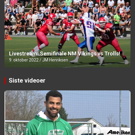
Livestream: Semifinale NM Vikings vs Trolls!
9. oktober 2022
JM Henriksen
Siste videoer