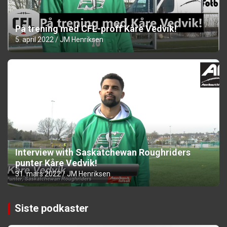
På trening med CFL-proff Kåre Vedvik!
5. april 2022
JM Henriksen
Interview with Saskatchewan Roughriders
punter Kåre Vedvik!
31. mars 2022
JM Henriksen
Siste podkaster