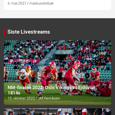
6. mai 2021
markussletbak
Siste Livestreams
NM-finalen 2022: Oslo Vikings vs Eidsvoll
1814s
15. oktober 2022
JM Henriksen