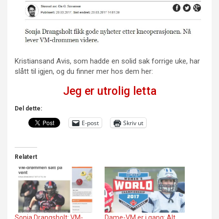
Kristiansand Avis, som hadde en solid sak forrige uke, har
slått til igjen, og du finner mer hos dem her:
Jeg er utrolig letta
Del dette:
E-post
Skriv ut
Relatert
Sonja Drangsholt: VM-
Dame-VM er i gang: Alt