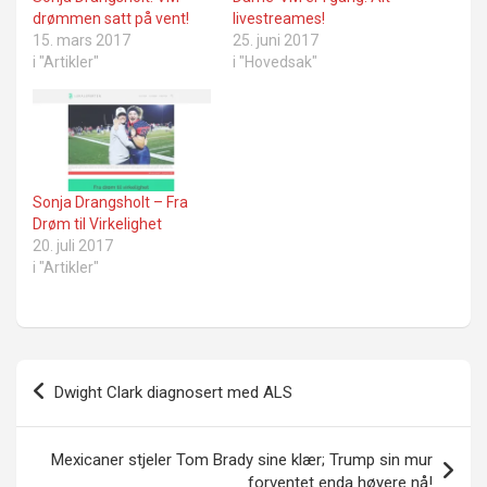
drømmen satt på vent!
livestreames!
15. mars 2017
25. juni 2017
i "Artikler"
i "Hovedsak"
Sonja Drangsholt – Fra
Drøm til Virkelighet
20. juli 2017
i "Artikler"
Innleggsnavigasjon
Dwight Clark diagnosert med ALS
Mexicaner stjeler Tom Brady sine klær; Trump sin mur
forventet enda høyere nå!