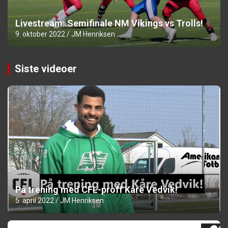
Livestream: Semifinale NM Vikings vs Trolls!
9. oktober 2022
JM Henriksen
Siste videoer
På trening med CFL-proff Kåre Vedvik!
5. april 2022
JM Henriksen