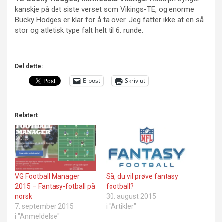
kanskje på det siste verset som Vikings-TE, og enorme
Bucky Hodges er klar for å ta over. Jeg fatter ikke at en så
stor og atletisk type falt helt til 6. runde.
Del dette:
E-post
Skriv ut
Relatert
VG Football Manager
Så, du vil prøve fantasy
2015 – Fantasy-fotball på
football?
norsk
30. august 2015
7. september 2015
i "Artikler"
i "Anmeldelse"