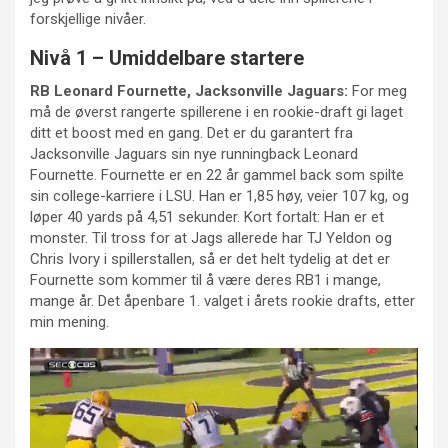
forskjellige nivåer.
Nivå 1 – Umiddelbare startere
RB Leonard Fournette, Jacksonville Jaguars:
For meg
må de øverst rangerte spillerene i en rookie-draft gi laget
ditt et boost med en gang. Det er du garantert fra
Jacksonville Jaguars sin nye runningback Leonard
Fournette. Fournette er en 22 år gammel back som spilte
sin college-karriere i LSU. Han er 1,85 høy, veier 107 kg, og
løper 40 yards på 4,51 sekunder. Kort fortalt: Han er et
monster. Til tross for at Jags allerede har TJ Yeldon og
Chris Ivory i spillerstallen, så er det helt tydelig at det er
Fournette som kommer til å være deres RB1 i mange,
mange år. Det åpenbare 1. valget i årets rookie drafts, etter
min mening.