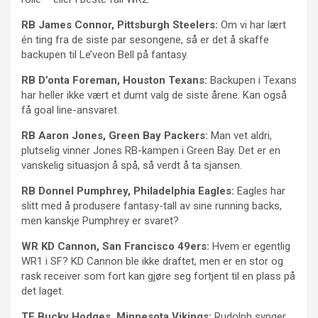
RB James Connor, Pittsburgh Steelers:
Om vi har lært
én ting fra de siste par sesongene, så er det å skaffe
backupen til Le’veon Bell på fantasy.
RB D’onta Foreman, Houston Texans:
Backupen i Texans
har heller ikke vært et dumt valg de siste årene. Kan også
få goal line-ansvaret.
RB Aaron Jones, Green Bay Packers:
Man vet aldri,
plutselig vinner Jones RB-kampen i Green Bay. Det er en
vanskelig situasjon å spå, så verdt å ta sjansen.
RB Donnel Pumphrey, Philadelphia Eagles:
Eagles har
slitt med å produsere fantasy-tall av sine running backs,
men kanskje Pumphrey er svaret?
WR KD Cannon, San Francisco 49ers:
Hvem er egentlig
WR1 i SF? KD Cannon ble ikke draftet, men er en stor og
rask receiver som fort kan gjøre seg fortjent til en plass på
det laget.
TE Bucky Hodges, Minnesota Vikings:
Rudolph synger