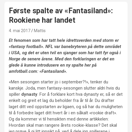
Første spalte av «Fantasiland»:
Rookiene har landet
4. mai 2017
Mattis
Et fenomen som har tatt hele idrettsverden med storm er
«fantasy football». NFL var banebryteren på dette området
i USA, og det er uten tvil en sjanger som har tatt fyr også i
Norge de senere årene. Med den forklaringen er det en
glede å kunne introdusere en ny spalte her på
amfotball.com: «Fantasiland».
«Men sesongen starter jo i september?!», tenker du
kanskje. Joda, men fantasy-sesongen slutter aldri hvis du
spiller
dynasty
. For å forklare kort hva dynasty er, så er det
enkelt og greit et lag du beholder fra år til år. Du drafter
laget ditt ved oppstarten av ligaen, og så har du muligheten
til å forbedre laget ditt hvert år i en såkalt «rookie draft».
Og da kommer vi til hensikten med denne artikkelen:
Hvordan skal man rangere årets rookie-klasse? Det skal
jeg prøve å gi litt innsikt på, ved å dele inn spillerene i