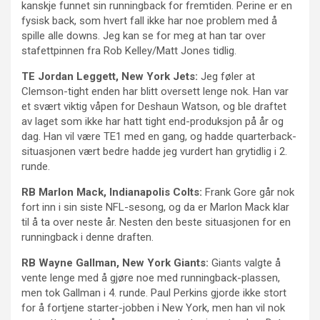
kanskje funnet sin runningback for fremtiden. Perine er en
fysisk back, som hvert fall ikke har noe problem med å
spille alle downs. Jeg kan se for meg at han tar over
stafettpinnen fra Rob Kelley/Matt Jones tidlig.
TE Jordan Leggett, New York Jets:
Jeg føler at
Clemson-tight enden har blitt oversett lenge nok. Han var
et svært viktig våpen for Deshaun Watson, og ble draftet
av laget som ikke har hatt tight end-produksjon på år og
dag. Han vil være TE1 med en gang, og hadde quarterback-
situasjonen vært bedre hadde jeg vurdert han grytidlig i 2.
runde.
RB Marlon Mack, Indianapolis Colts:
Frank Gore går nok
fort inn i sin siste NFL-sesong, og da er Marlon Mack klar
til å ta over neste år. Nesten den beste situasjonen for en
runningback i denne draften.
RB Wayne Gallman, New York Giants:
Giants valgte å
vente lenge med å gjøre noe med runningback-plassen,
men tok Gallman i 4. runde. Paul Perkins gjorde ikke stort
for å fortjene starter-jobben i New York, men han vil nok