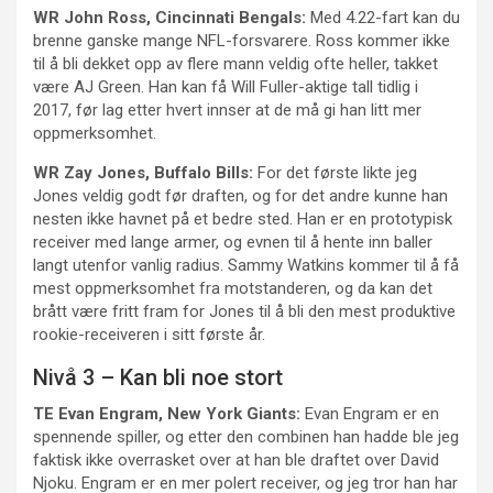
WR John Ross, Cincinnati Bengals:
Med 4.22-fart kan du
brenne ganske mange NFL-forsvarere. Ross kommer ikke
til å bli dekket opp av flere mann veldig ofte heller, takket
være AJ Green. Han kan få Will Fuller-aktige tall tidlig i
2017, før lag etter hvert innser at de må gi han litt mer
oppmerksomhet.
WR Zay Jones, Buffalo Bills:
For det første likte jeg
Jones veldig godt før draften, og for det andre kunne han
nesten ikke havnet på et bedre sted. Han er en prototypisk
receiver med lange armer, og evnen til å hente inn baller
langt utenfor vanlig radius. Sammy Watkins kommer til å få
mest oppmerksomhet fra motstanderen, og da kan det
brått være fritt fram for Jones til å bli den mest produktive
rookie-receiveren i sitt første år.
Nivå 3 – Kan bli noe stort
TE Evan Engram, New York Giants:
Evan Engram er en
spennende spiller, og etter den combinen han hadde ble jeg
faktisk ikke overrasket over at han ble draftet over David
Njoku. Engram er en mer polert receiver, og jeg tror han har