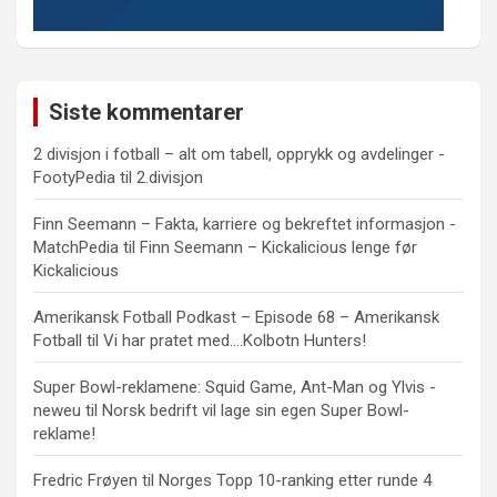
Siste kommentarer
2 divisjon i fotball – alt om tabell, opprykk og avdelinger -
FootyPedia
til
2.divisjon
Finn Seemann – Fakta, karriere og bekreftet informasjon -
MatchPedia
til
Finn Seemann – Kickalicious lenge før
Kickalicious
Amerikansk Fotball Podkast – Episode 68 – Amerikansk
Fotball
til
Vi har pratet med….Kolbotn Hunters!
Super Bowl-reklamene: Squid Game, Ant-Man og Ylvis -
neweu
til
Norsk bedrift vil lage sin egen Super Bowl-
reklame!
Fredric Frøyen
til
Norges Topp 10-ranking etter runde 4