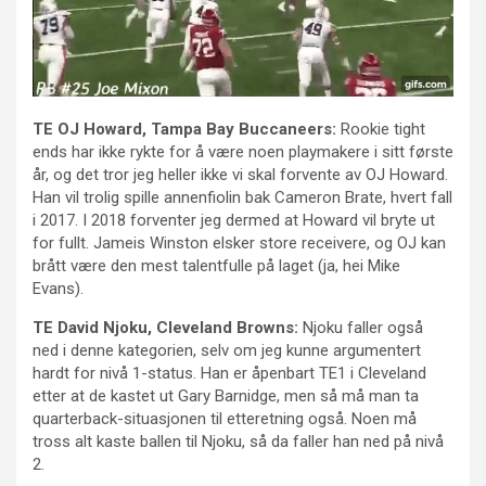
TE OJ Howard, Tampa Bay Buccaneers:
Rookie tight
ends har ikke rykte for å være noen playmakere i sitt første
år, og det tror jeg heller ikke vi skal forvente av OJ Howard.
Han vil trolig spille annenfiolin bak Cameron Brate, hvert fall
i 2017. I 2018 forventer jeg dermed at Howard vil bryte ut
for fullt. Jameis Winston elsker store receivere, og OJ kan
brått være den mest talentfulle på laget (ja, hei Mike
Evans).
TE David Njoku, Cleveland Browns:
Njoku faller også
ned i denne kategorien, selv om jeg kunne argumentert
hardt for nivå 1-status. Han er åpenbart TE1 i Cleveland
etter at de kastet ut Gary Barnidge, men så må man ta
quarterback-situasjonen til etteretning også. Noen må
tross alt kaste ballen til Njoku, så da faller han ned på nivå
2.