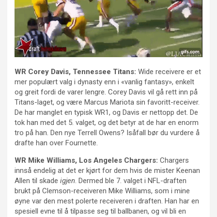
WR Corey Davis, Tennessee Titans:
Wide receivere er et
mer populært valg i dynasty enn i «vanlig fantasy», enkelt
og greit fordi de varer lengre. Corey Davis vil gå rett inn på
Titans-laget, og være Marcus Mariota sin favoritt-receiver.
De har manglet en typisk WR1, og Davis er nettopp det. De
tok han med det 5. valget, og det betyr at de har en enorm
tro på han. Den nye Terrell Owens? Isåfall bør du vurdere å
drafte han over Fournette.
WR Mike Williams, Los Angeles Chargers:
Chargers
innså endelig at det er kjørt for dem hvis de mister Keenan
Allen til skade
igjen
. Dermed ble 7. valget i NFL-draften
brukt på Clemson-receiveren Mike Williams, som i mine
øyne var den mest polerte receiveren i draften. Han har en
spesiell evne til å tilpasse seg til ballbanen, og vil bli en