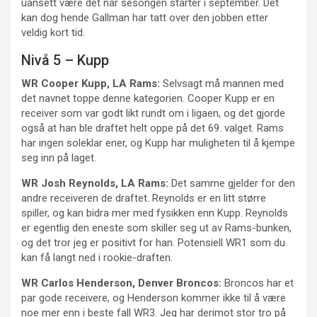
uansett være det når sesongen starter i september. Det
kan dog hende Gallman har tatt over den jobben etter
veldig kort tid.
Nivå 5 – Kupp
WR Cooper Kupp, LA Rams:
Selvsagt må mannen med
det navnet toppe denne kategorien. Cooper Kupp er en
receiver som var godt likt rundt om i ligaen, og det gjorde
også at han ble draftet helt oppe på det 69. valget. Rams
har ingen soleklar ener, og Kupp har muligheten til å kjempe
seg inn på laget.
WR Josh Reynolds, LA Rams:
Det samme gjelder for den
andre receiveren de draftet. Reynolds er en litt større
spiller, og kan bidra mer med fysikken enn Kupp. Reynolds
er egentlig den eneste som skiller seg ut av Rams-bunken,
og det tror jeg er positivt for han. Potensiell WR1 som du
kan få langt ned i rookie-draften.
WR Carlos Henderson, Denver Broncos:
Broncos har et
par gode receivere, og Henderson kommer ikke til å være
noe mer enn i beste fall WR3. Jeg har derimot stor tro på