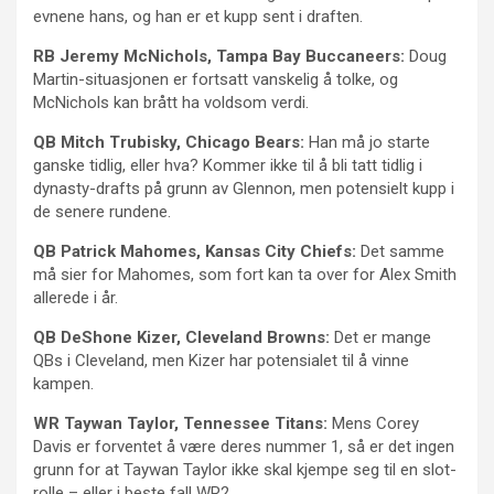
evnene hans, og han er et kupp sent i draften.
RB Jeremy McNichols, Tampa Bay Buccaneers:
Doug
Martin-situasjonen er fortsatt vanskelig å tolke, og
McNichols kan brått ha voldsom verdi.
QB Mitch Trubisky, Chicago Bears:
Han må jo starte
ganske tidlig, eller hva? Kommer ikke til å bli tatt tidlig i
dynasty-drafts på grunn av Glennon, men potensielt kupp i
de senere rundene.
QB Patrick Mahomes, Kansas City Chiefs:
Det samme
må sier for Mahomes, som fort kan ta over for Alex Smith
allerede i år.
QB DeShone Kizer, Cleveland Browns:
Det er mange
QBs i Cleveland, men Kizer har potensialet til å vinne
kampen.
WR Taywan Taylor, Tennessee Titans:
Mens Corey
Davis er forventet å være deres nummer 1, så er det ingen
grunn for at Taywan Taylor ikke skal kjempe seg til en slot-
rolle – eller i beste fall WR2.