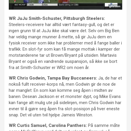
WR JuJu Smith-Schuster, Pittsburgh Steelers:
Steelers-receivere har alltid vært fantasy-gull, og det er
ingen grunn til at JuJu ikke skal være det. Selv om Big Ben
har veldig mange munner å mette, så gir JuJu dem en
fysisk receiver som ikke har problemer med å fange baller i
trafikk. En slot-fyr som kan få mange mottak i kamper der
motstanderene tar ut Brown/Bryant på utsiden. Martavis
Bryant er også en vandrende suspansjon, så ikke se bort
fra at Smith-Schuster er WR2 om noen år.
WR Chris Godwin, Tampa Bay Buccaneers:
Ja, de har et
nokså fullt receiver-korps nå, men Godwin gir de noe de
har manglet: En som kan komme seg åpen i midten av
banen. Desean Jackson er et monster dypt, og Mike Evans
kan fange alt mulig ute på sidelinjen, men Chris Godwin har
evner til å gjøre seg åpen fra slot-posisjon på hver eneste
snap. Det vil uten tvil hjelpe Jameis Winston.
WR Curtis Samuel, Carolina Panthers:
På samme måte