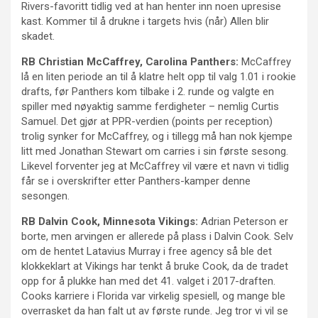
Rivers-favoritt tidlig ved at han henter inn noen upresise
kast. Kommer til å drukne i targets hvis (når) Allen blir
skadet.
RB Christian McCaffrey, Carolina Panthers:
McCaffrey
lå en liten periode an til å klatre helt opp til valg 1.01 i rookie
drafts, før Panthers kom tilbake i 2. runde og valgte en
spiller med nøyaktig samme ferdigheter – nemlig Curtis
Samuel. Det gjør at PPR-verdien (points per reception)
trolig synker for McCaffrey, og i tillegg må han nok kjempe
litt med Jonathan Stewart om carries i sin første sesong.
Likevel forventer jeg at McCaffrey vil være et navn vi tidlig
får se i overskrifter etter Panthers-kamper denne
sesongen.
RB Dalvin Cook, Minnesota Vikings:
Adrian Peterson er
borte, men arvingen er allerede på plass i Dalvin Cook. Selv
om de hentet Latavius Murray i free agency så ble det
klokkeklart at Vikings har tenkt å bruke Cook, da de tradet
opp for å plukke han med det 41. valget i 2017-draften.
Cooks karriere i Florida var virkelig spesiell, og mange ble
overrasket da han falt ut av første runde. Jeg tror vi vil se