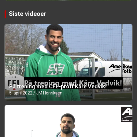
Siste videoer
På trening med CFL-proff Kåre Vedvik!
5. april 2022
JM Henriksen