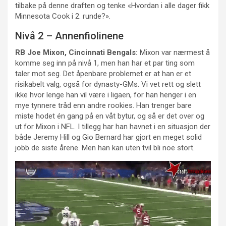
tilbake på denne draften og tenke «Hvordan i alle dager fikk
Minnesota Cook i 2. runde?».
Nivå 2 – Annenfiolinene
RB Joe Mixon, Cincinnati Bengals:
Mixon var nærmest å
komme seg inn på nivå 1, men han har et par ting som
taler mot seg. Det åpenbare problemet er at han er et
risikabelt valg, også for dynasty-GMs. Vi vet rett og slett
ikke hvor lenge han vil være i ligaen, for han henger i en
mye tynnere tråd enn andre rookies. Han trenger bare
miste hodet én gang på en våt bytur, og så er det over og
ut for Mixon i NFL. I tillegg har han havnet i en situasjon der
både Jeremy Hill og Gio Bernard har gjort en meget solid
jobb de siste årene. Men han kan uten tvil bli noe stort.