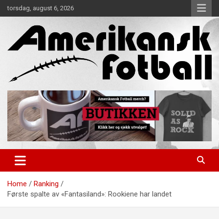
Skip
torsdag, august 6, 2026
to
content
Alt om amerikansk fotball!
Amerikansk Fotball
Home
Ranking
Første spalte av «Fantasiland»: Rookiene har landet