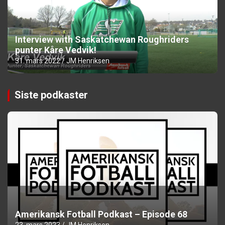
Interview with Saskatchewan Roughriders
punter Kåre Vedvik!
31. mars 2022
JM Henriksen
Siste podkaster
Amerikansk Fotball Podkast – Episode 68
23. mars 2023
JM Henriksen