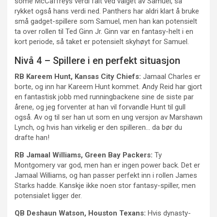
some McCaffreys verdi falt ved valget av Samuel, så
rykket også hans verdi ned. Panthers har aldri klart å bruke
små gadget-spillere som Samuel, men han kan potensielt
ta over rollen til Ted Ginn Jr. Ginn var en fantasy-helt i en
kort periode, så taket er potensielt skyhøyt for Samuel.
Nivå 4 – Spillere i en perfekt situasjon
RB Kareem Hunt, Kansas City Chiefs:
Jamaal Charles er
borte, og inn har Kareem Hunt kommet. Andy Reid har gjort
en fantastisk jobb med runningbackene sine de siste par
årene, og jeg forventer at han vil forvandle Hunt til gull
også. Av og til ser han ut som en ung versjon av Marshawn
Lynch, og hvis han virkelig er den spilleren… da bør du
drafte han!
RB Jamaal Williams, Green Bay Packers:
Ty
Montgomery var god, men han er ingen power back. Det er
Jamaal Williams, og han passer perfekt inn i rollen James
Starks hadde. Kanskje ikke noen stor fantasy-spiller, men
potensialet ligger der.
QB Deshaun Watson, Houston Texans:
Hvis dynasty-