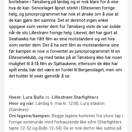
bortebane i Tønsberg på lørdag og er nok klare for å vise
hva de kan. Seniorlaget åpnet sterkt i Eliteserien forrige
helg, og juniorprogrammet har nok et ønske om å vise at
de kan gjøre det samme. Det er derimot ingen enkel
oppgave som venter dem for Tønsberg viste de var solide
når de slo Lillestrøm forrige helg. Likevel, det har gjort at
Seahawks har fått film av sine motstandere og vet hva
som venter dem. Det å ha sett film av motstanderne sine
før kampen er noe vi forventer av juniorprogrammet til en
Eliteserieklubb, og med tanke på at Tønsberg ikke har noen
mulighet til å få film av Sjøhaukene, ettersom de ikke har
spilt enda, bør det være en fordel til Bergenslaget, men om
det holder til seier gjenstår å se.
Hvem: Lura Bulls
vs.
Lillestrøm Starfighters
Hvor og når:
Lørdag 6. mai kl. 12:00, Lura stadion
(Sandnes)
Om lagene/kampen:
Begge lagene kommer fra store tap i
forrige serierunde med forbausende like sifre (Starfighters
tapte 12-52 og Bulls 12-54). De er nok derfor like sultne på