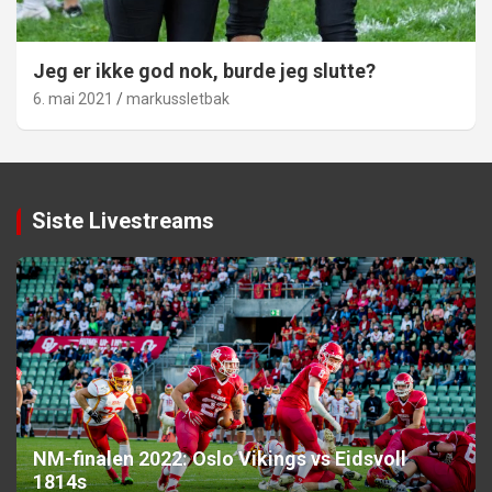
Jeg er ikke god nok, burde jeg slutte?
6. mai 2021
markussletbak
Siste Livestreams
NM-finalen 2022: Oslo Vikings vs Eidsvoll
1814s