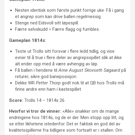
Nesten identisk som første punkt forrige uke: Få i gang
et angrep som kan drive ballen regelmessig.
Stenge ned Eidsvoll sitt løpespill.
Færre selvskudd = Færre flagg og fumbles.
Gameplan 1814s:
Teste ut Trolls sitt forsvar i flere ledd tidlig, og vise
evner til å true i flere deler av angrepsspillet slik at ikke
alt ender opp med å være avhengig av løp.
Få ballen i hendene til
Arne August Skovseth Søgaard
på
returer; sikre god baneposisjon.
Dekke WR
Petter Thorp
godt nok til at QB hos Trolls må
finne andre enn ham i kastespillet.
Score:
Trolls 14 – 1814s 26
Hvorfor vi tror de vinner:
«Alle» snakker om de mange
endringene hos 1814s, og de er der. Men stopp opp litt, og
se etter likhetene istedenfor. Det er faktisk en god del av
kvalitetsspillerne fra tidligere som fortsatt er i stallen. Om