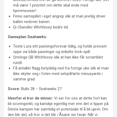
må være 1.prioritet om dette skal ende med
hjemmeseier!
Finne samspillet i eget angrep slik at man jevnlig driver
ballen nedover banen.
Gi
Chandler Whittlesey
bedre tid.
Gameplan Seahawks:
Teste Lura sitt pasningsforsvar tidlig, og holde presset
oppe via både pasninger og enkelte trick-spill.
Omringe QB
Whittlesey
slik at han ikke får scramblet
rundt.
Få antallet flagg betydelig ned fra forrige uke slik at man
ikke skyter seg i foten med selvpåførte minusyards i
samme grad.
Score:
Bulls 28 – Seahawks 27
Hvorfor vi tror de vinner:
Vi ser for oss at dette fort kan
bli scoringsrikt, og kanskje egentlig mer enn det vi tipper på.
Denne kampen har samtidig et potensiale til å bli ujevn. Om
den blir det, så tror vi det blir i Åsane sin favør. Når vi