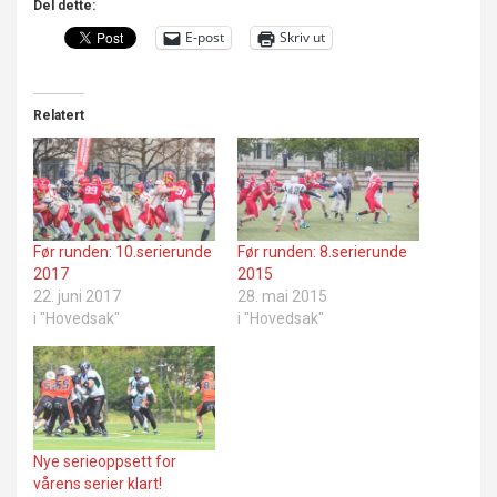
Del dette:
E-post
Skriv ut
Relatert
Før runden: 10.serierunde
Før runden: 8.serierunde
2017
2015
22. juni 2017
28. mai 2015
i "Hovedsak"
i "Hovedsak"
Nye serieoppsett for
vårens serier klart!