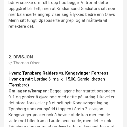
bør vi snakke om full tropp hos begge. Vi tror at dette
oppgjøret blir tett, men at Kristiansand Gladiators sitt noe
mer balanserte angrep viser seg å lykkes bedre enn Olavs
Menn sitt tungt løpsbaserte angrep, og at måltavla vil
reflektere det.
2. DIVISJON
v/ Thomas Olsen
Hvem:
Tønsberg Raiders
vs.
Kongsvinger Fortress
Hvor og når:
Lørdag 6. mai kl. 15.00, Gamle Idretten
(Tønsberg)
Om lagene/kampen:
Begge lagene har startet sesongen
0-1 og ønsker å gjøre noe med dette på lørdag. Likevel er
det store forskjeller på et helt nytt Kongsvinger lag og
Tønsberg som var spådd i toppen i årets 2. divisjon.
Kongsvinger ønsker nok å bevise at de kan mer enn de
viste mot Lillestrøm i første serierunde, men det er nok
Tønsberg som er mest motivert etter et knepent tap mot