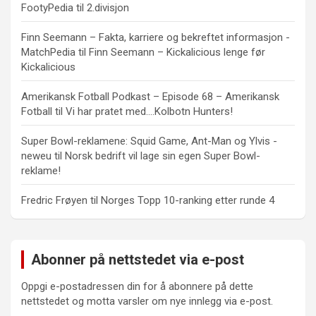
FootyPedia
til
2.divisjon
Finn Seemann – Fakta, karriere og bekreftet informasjon -
MatchPedia
til
Finn Seemann – Kickalicious lenge før
Kickalicious
Amerikansk Fotball Podkast – Episode 68 – Amerikansk
Fotball
til
Vi har pratet med….Kolbotn Hunters!
Super Bowl-reklamene: Squid Game, Ant-Man og Ylvis -
neweu
til
Norsk bedrift vil lage sin egen Super Bowl-
reklame!
Fredric Frøyen
til
Norges Topp 10-ranking etter runde 4
Abonner på nettstedet via e-post
Oppgi e-postadressen din for å abonnere på dette
nettstedet og motta varsler om nye innlegg via e-post.