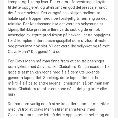
kamper og 1 kamp hver. Det er store forventninger knyttet
til dette oppgjøret, og utvilsomt en god del prestisje rundt
det å sikre seieren. Det er også en kollisjon mellom to
habile spillertropper med noe forskjellig tilnærming på det
taktiske. For Kristiansand bør det være en bekymring at
løpespillet ikke presterte flere yards sist, og de er nok
avhengige av større produksjon på bakken i dette oppgjøret
for å komplementere pasningsspillet som utvilsomt viste
seg produktivt nok sist. Vil det være like vellykket også mot
Olavs Menn? Det gjenstår å se.
For Olavs Menn må man finne frem et par-tre pasninger
som lykkes med å overraske Gladiators. Kristiansand er for
gode til at man kan regne med å slå dem utelukkende
gjennom løpespillet. Samtidig; dette løpespillet har holdt
mål til å slå de to andre lagene i divisjonen, så om man kan
holde Gladiators utenfor endzone så er det jo gjort – eller
hur?
Det har som vanlig noe å si hvilke spillere som er med/ikke
med. Vi tror at Olavs Menn stiller mannsterke, men
Gladiators tar neppe lett på dette oppgjøret de heller, og da