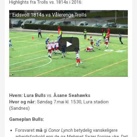
Highlights fra Trolls vs. 1814s i 2016:
Eidsvoll 1814s vs Vålerenga Trolls
Hvem:
Lura Bulls
vs.
Åsane Seahawks
Hvor og når:
Søndag 7.mai kl. 15:30, Lura stadion
(Sandnes)
Gameplan Bulls:
Forsvaret
må
gi
Conor Lynch
betydelig vanskeligere
arbeidsforhold enn de ga
Mehmet Sezer
forrige uke. Det