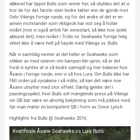
allikevel har tippet Bulls som vinner her, så skyldes det at vi
tror de for det første viser bedre takter enn de gjorde mot
Oslo Vikings forrige runde, og for det andre at det er en
annen motstander som riktignok har vist seg å holde
nivået (noe vi også antok før seriestart, så ikke noe sjokk
akkurat det), men nivået i Trolls vs. Seahawks forrige helg
virket ikke å være helt på høyde med Vikings vs. Bulls.
Når vi samtidig nevner at det heller er Seahawks som
stikker av med seieren om kampen blir ujevn, så er det
fordi vi syntes at vi så bedre samspill og mer balanse hos
Åsane i forrige runde, enn vi så hos Lura. Om Bulls ikke har
fått orden på sysakene i så måte, så kan det være noe
Åsane utnytter med stor effekt. Særlig gjelder det i
pasningsspillet, hvor Bulls sitt manglende press på Vikings
sin QB bør være en alvorlig bekymring som må jobbes med
før man møter en kompetent QB i form av
Conor Lynch
.
Highlights fra Bulls @ Seahawks 2016:
Kvartfinale Åsane Seahawks vs Lura Bulls