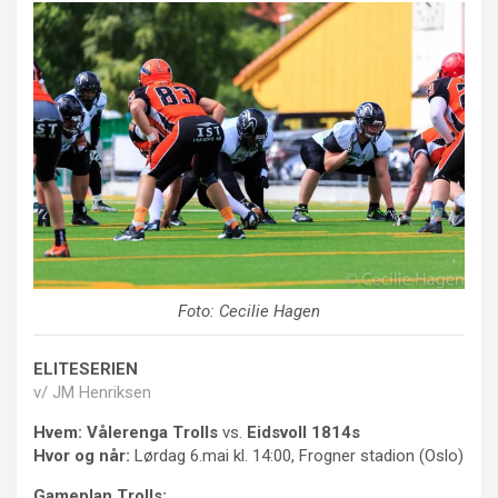
Foto: Cecilie Hagen
ELITESERIEN
v/ JM Henriksen
Hvem:
Vålerenga Trolls
vs.
Eidsvoll 1814s
Hvor og når:
Lørdag 6.mai kl. 14:00, Frogner stadion (Oslo)
Gameplan Trolls: