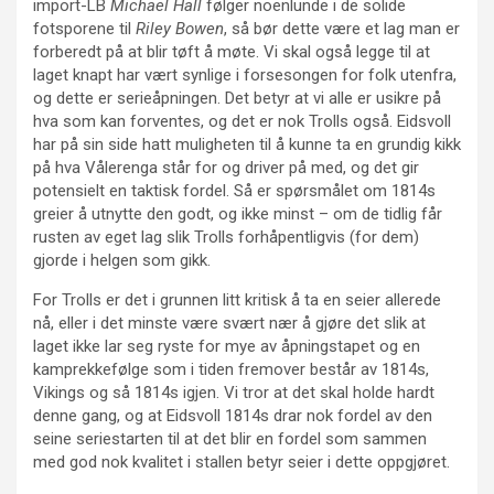
import-LB
Michael Hall
følger noenlunde i de solide
fotsporene til
Riley Bowen
, så bør dette være et lag man er
forberedt på at blir tøft å møte. Vi skal også legge til at
laget knapt har vært synlige i forsesongen for folk utenfra,
og dette er serieåpningen. Det betyr at vi alle er usikre på
hva som kan forventes, og det er nok Trolls også. Eidsvoll
har på sin side hatt muligheten til å kunne ta en grundig kikk
på hva Vålerenga står for og driver på med, og det gir
potensielt en taktisk fordel. Så er spørsmålet om 1814s
greier å utnytte den godt, og ikke minst – om de tidlig får
rusten av eget lag slik Trolls forhåpentligvis (for dem)
gjorde i helgen som gikk.
For Trolls er det i grunnen litt kritisk å ta en seier allerede
nå, eller i det minste være svært nær å gjøre det slik at
laget ikke lar seg ryste for mye av åpningstapet og en
kamprekkefølge som i tiden fremover består av 1814s,
Vikings og så 1814s igjen. Vi tror at det skal holde hardt
denne gang, og at Eidsvoll 1814s drar nok fordel av den
seine seriestarten til at det blir en fordel som sammen
med god nok kvalitet i stallen betyr seier i dette oppgjøret.