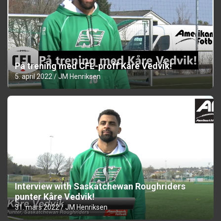
På trening med CFL-proff Kåre Vedvik!
5. april 2022
JM Henriksen
Interview with Saskatchewan Roughriders
punter Kåre Vedvik!
31. mars 2022
JM Henriksen