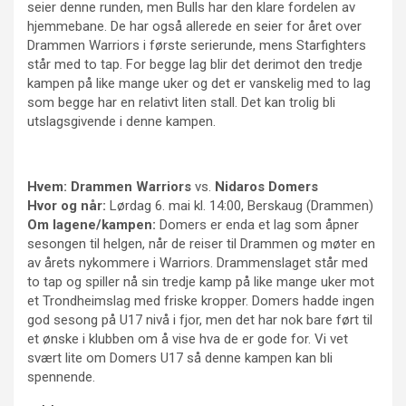
seier denne runden, men Bulls har den klare fordelen av
hjemmebane. De har også allerede en seier for året over
Drammen Warriors i første serierunde, mens Starfighters
står med to tap. For begge lag blir det derimot den tredje
kampen på like mange uker og det er vanskelig med to lag
som begge har en relativt liten stall. Det kan trolig bli
utslagsgivende i denne kampen.
Hvem: Drammen Warriors
vs.
Nidaros Domers
Hvor og når:
Lørdag 6. mai kl. 14:00, Berskaug (Drammen)
Om lagene/kampen:
Domers er enda et lag som åpner
sesongen til helgen, når de reiser til Drammen og møter en
av årets nykommere i Warriors. Drammenslaget står med
to tap og spiller nå sin tredje kamp på like mange uker mot
et Trondheimslag med friske kropper. Domers hadde ingen
god sesong på U17 nivå i fjor, men det har nok bare ført til
et ønske i klubben om å vise hva de er gode for. Vi vet
svært lite om Domers U17 så denne kampen kan bli
spennende.