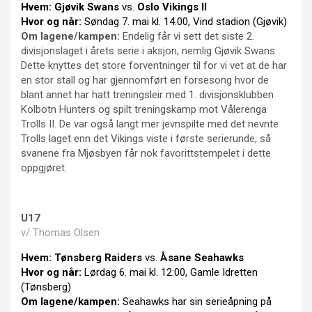
Hvem:
Gjøvik Swans
vs.
Oslo Vikings II
Hvor og når:
Søndag 7. mai kl. 14.00, Vind stadion (Gjøvik)
Om lagene/kampen:
Endelig får vi sett det siste 2.
divisjonslaget i årets serie i aksjon, nemlig Gjøvik Swans.
Dette knyttes det store forventninger til for vi vet at de har
en stor stall og har gjennomført en forsesong hvor de
blant annet har hatt treningsleir med 1. divisjonsklubben
Kolbotn Hunters og spilt treningskamp mot Vålerenga
Trolls II. De var også langt mer jevnspilte med det nevnte
Trolls laget enn det Vikings viste i første serierunde, så
svanene fra Mjøsbyen får nok favorittstempelet i dette
oppgjøret.
U17
v/ Thomas Olsen
Hvem:
Tønsberg Raiders
vs.
Åsane Seahawks
Hvor og når:
Lørdag 6. mai kl. 12:00, Gamle Idretten
(Tønsberg)
Om lagene/kampen:
Seahawks har sin serieåpning på