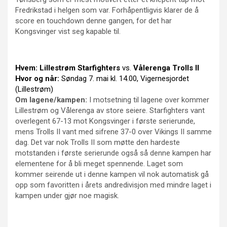
Fredrikstad i helgen som var. Forhåpentligvis klarer de å
score en touchdown denne gangen, for det har
Kongsvinger vist seg kapable til.
Hvem:
Lillestrøm Starfighters
vs.
Vålerenga Trolls II
Hvor og når:
Søndag 7. mai kl. 14.00, Vigernesjordet
(Lillestrøm)
Om lagene/kampen:
I motsetning til lagene over kommer
Lillestrøm og Vålerenga av store seiere. Starfighters vant
overlegent 67-13 mot Kongsvinger i første serierunde,
mens Trolls II vant med sifrene 37-0 over Vikings II samme
dag. Det var nok Trolls II som møtte den hardeste
motstanden i første serierunde også så denne kampen har
elementene for å bli meget spennende. Laget som
kommer seirende ut i denne kampen vil nok automatisk gå
opp som favoritten i årets andredivisjon med mindre laget i
kampen under gjør noe magisk.