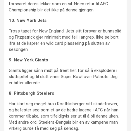
forsvaret deres lekker som en sil. Noen retur til AFC
Championship blir det ikke på denne gjengen.
10. New York Jets
Tross tapet for New England, Jets sitt forsvar er bunnsolid
og Fitzpatrick gjør minimalt med feil i angrep. Ikke se bort
ifra at de kaprer en wild card plassering på slutten av
sesongen.
9. New York Giants
Giants ligger sånn midt på treet her, for så å eksplodere i
sluttspillet og til slutt vinne Super Bowl over Patriots. Jeg
er bitter allerede.
8. Pittsburgh Steelers
Har klart seg meget bra i Roethlisberger sitt skadefravær,
og befester seg som et av de bedre lagene i AFC når han
kommer tilbake, som tilfeldigvis ser ut til å bli denne uken.
Med andre ord, Steelers-Bengals blir en av kampene man
virkelig burde få med seg på søndag.