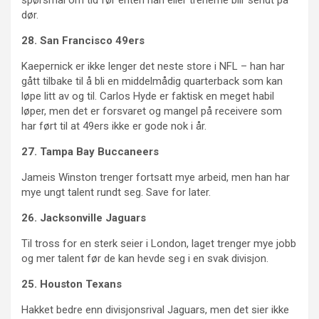
spørsmål om tid før enten han eller trenerne blir sendt på
dør.
28. San Francisco 49ers
Kaepernick er ikke lenger det neste store i NFL – han har
gått tilbake til å bli en middelmådig quarterback som kan
løpe litt av og til. Carlos Hyde er faktisk en meget habil
løper, men det er forsvaret og mangel på receivere som
har ført til at 49ers ikke er gode nok i år.
27. Tampa Bay Buccaneers
Jameis Winston trenger fortsatt mye arbeid, men han har
mye ungt talent rundt seg. Save for later.
26. Jacksonville Jaguars
Til tross for en sterk seier i London, laget trenger mye jobb
og mer talent før de kan hevde seg i en svak divisjon.
25. Houston Texans
Hakket bedre enn divisjonsrival Jaguars, men det sier ikke