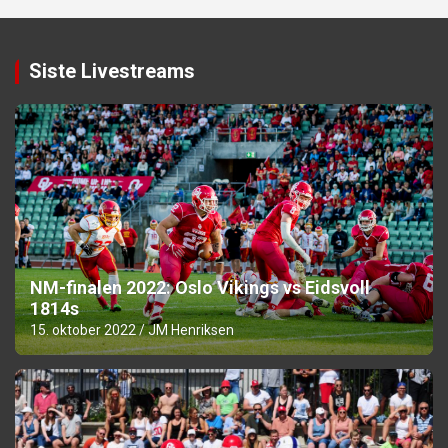
Siste Livestreams
NM-finalen 2022: Oslo Vikings vs Eidsvoll
1814s
15. oktober 2022
JM Henriksen