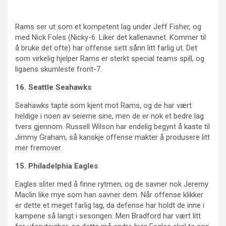
Rams ser ut som et kompetent lag under Jeff Fisher, og
med Nick Foles (Nicky-6. Liker det kallenavnet. Kommer til
å bruke det ofte) har offense sett sånn litt farlig ut. Det
som virkelig hjelper Rams er sterkt special teams spill, og
ligaens skumleste front-7.
16. Seattle Seahawks
Seahawks tapte som kjent mot Rams, og de har vært
heldige i noen av seierne sine, men de er nok et bedre lag
tvers gjennom. Russell Wilson har endelig begynt å kaste til
Jimmy Graham, så kanskje offense makter å produsere litt
mer fremover.
15. Philadelphia Eagles
Eagles sliter med å finne rytmen, og de savner nok Jeremy
Maclin like mye som han savner dem. Når offense klikker
er dette et meget farlig lag, da defense har holdt de inne i
kampene så langt i sesongen. Men Bradford har vært litt