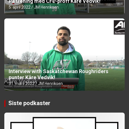
På trening med CFL-proff Kåre Vedvik!
5. april 2022
JM Henriksen
Interview with Saskatchewan Roughriders
punter Kåre Vedvik!
31. mars 2022
JM Henriksen
Siste podkaster