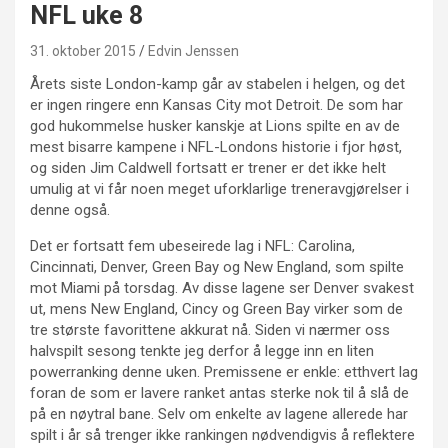
NFL uke 8
31. oktober 2015
Edvin Jenssen
Årets siste London-kamp går av stabelen i helgen, og det
er ingen ringere enn Kansas City mot Detroit. De som har
god hukommelse husker kanskje at Lions spilte en av de
mest bisarre kampene i NFL-Londons historie i fjor høst,
og siden Jim Caldwell fortsatt er trener er det ikke helt
umulig at vi får noen meget uforklarlige treneravgjørelser i
denne også.
Det er fortsatt fem ubeseirede lag i NFL: Carolina,
Cincinnati, Denver, Green Bay og New England, som spilte
mot Miami på torsdag. Av disse lagene ser Denver svakest
ut, mens New England, Cincy og Green Bay virker som de
tre største favorittene akkurat nå. Siden vi nærmer oss
halvspilt sesong tenkte jeg derfor å legge inn en liten
powerranking denne uken. Premissene er enkle: etthvert lag
foran de som er lavere ranket antas sterke nok til å slå de
på en nøytral bane. Selv om enkelte av lagene allerede har
spilt i år så trenger ikke rankingen nødvendigvis å reflektere