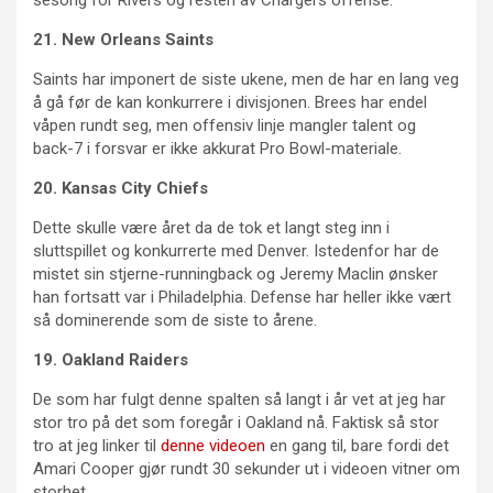
sesong for Rivers og resten av Chargers offense.
21. New Orleans Saints
Saints har imponert de siste ukene, men de har en lang veg
å gå før de kan konkurrere i divisjonen. Brees har endel
våpen rundt seg, men offensiv linje mangler talent og
back-7 i forsvar er ikke akkurat Pro Bowl-materiale.
20. Kansas City Chiefs
Dette skulle være året da de tok et langt steg inn i
sluttspillet og konkurrerte med Denver. Istedenfor har de
mistet sin stjerne-runningback og Jeremy Maclin ønsker
han fortsatt var i Philadelphia. Defense har heller ikke vært
så dominerende som de siste to årene.
19. Oakland Raiders
De som har fulgt denne spalten så langt i år vet at jeg har
stor tro på det som foregår i Oakland nå. Faktisk så stor
tro at jeg linker til
denne videoen
en gang til, bare fordi det
Amari Cooper gjør rundt 30 sekunder ut i videoen vitner om
storhet.