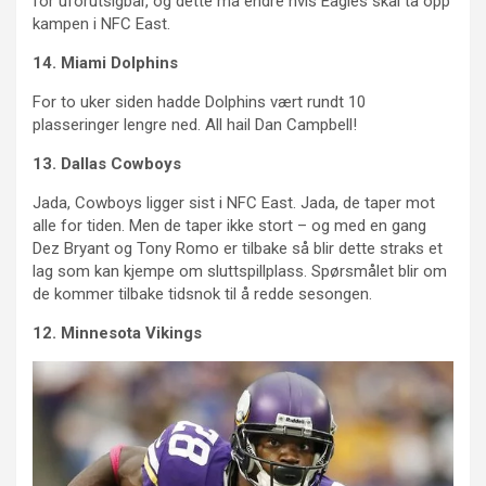
for uforutsigbar, og dette må endre hvis Eagles skal ta opp
kampen i NFC East.
14. Miami Dolphins
For to uker siden hadde Dolphins vært rundt 10
plasseringer lengre ned. All hail Dan Campbell!
13. Dallas Cowboys
Jada, Cowboys ligger sist i NFC East. Jada, de taper mot
alle for tiden. Men de taper ikke stort – og med en gang
Dez Bryant og Tony Romo er tilbake så blir dette straks et
lag som kan kjempe om sluttspillplass. Spørsmålet blir om
de kommer tilbake tidsnok til å redde sesongen.
12. Minnesota Vikings