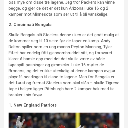
oss mye om disse tre lagene. Jeg tror Packers kan vinne
begge, og gjør de det er det kun Arizona i uke 16 og 2
kamper mot Minnesota som ser ut til å bli vanskelige.
2. Cincinnati Bengals
Skulle Bengals slå Steelers denne uken er det godt mulig at
de kommer seg til 10 seire før de taper en kamp. Andy
Dalton spiller som en ung manns Peyton Manning, Tyler
Eifert har endelig fått gjennombruddet sitt, og forsvaret
klarer å hamle opp med det det skulle være av både
løpespill, pasninger og gimmicks. I uke 16 møter de
Broncos, og det er ikke utenkelig at denne kampen avgjør
playoff-seedingen til disse to lagene. Men for Bengals er
det først og fremst Steelers som skal slås – skulle Tigrene
tape i helgen ligger Pittsburgh bare 2 kamper bak med tie
breaker i sin favør.
1. New England Patriots