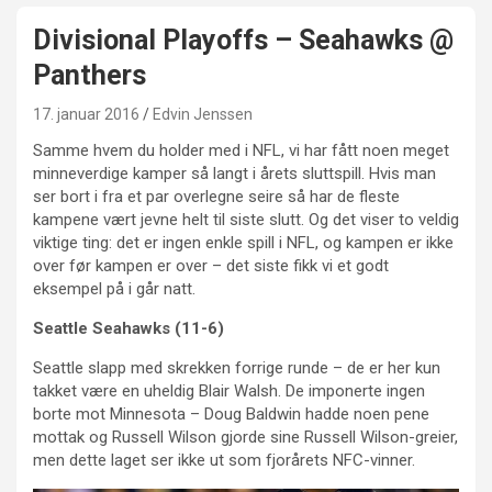
Divisional Playoffs – Seahawks @
Panthers
17. januar 2016
Edvin Jenssen
Samme hvem du holder med i NFL, vi har fått noen meget
minneverdige kamper så langt i årets sluttspill. Hvis man
ser bort i fra et par overlegne seire så har de fleste
kampene vært jevne helt til siste slutt. Og det viser to veldig
viktige ting: det er ingen enkle spill i NFL, og kampen er ikke
over før kampen er over – det siste fikk vi et godt
eksempel på i går natt.
Seattle Seahawks (11-6)
Seattle slapp med skrekken forrige runde – de er her kun
takket være en uheldig Blair Walsh. De imponerte ingen
borte mot Minnesota – Doug Baldwin hadde noen pene
mottak og Russell Wilson gjorde sine Russell Wilson-greier,
men dette laget ser ikke ut som fjorårets NFC-vinner.