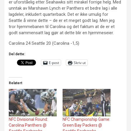
er uforståelig etter Seahawks sitt mirakel forrige helg. Med
unntak av Marshawn Lynch er Panthers et bedre lag i alle
lagdeler, inkludert quarterback. Det er ikke umulig for
Seattle å vinne dette – de er et meget godt lag. Men jeg
tror hjemmebanen til Carolina og det faktum at de er et
godt sammensatt lag gjør at dette blir en hjemmeseier.
Carolina 24 Seattle 20 (Carolina -1,5)
Del dette:
E-post
Skriv ut
Relatert
NFC Divisional Round:
NFC Championship Game:
Carolina Panthers @
Green Bay Packers @
Seattle Seahawks
Seattle Seahawks