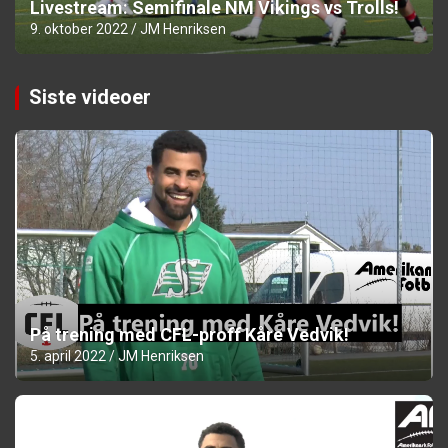
Livestream: Semifinale NM Vikings vs Trolls!
9. oktober 2022
JM Henriksen
Siste videoer
På trening med CFL-proff Kåre Vedvik!
5. april 2022
JM Henriksen