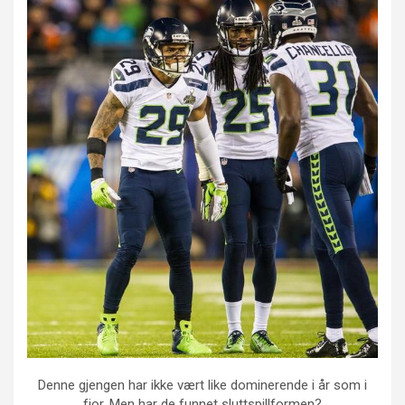
Denne gjengen har ikke vært like dominerende i år som i
fjor. Men har de funnet sluttspillformen?