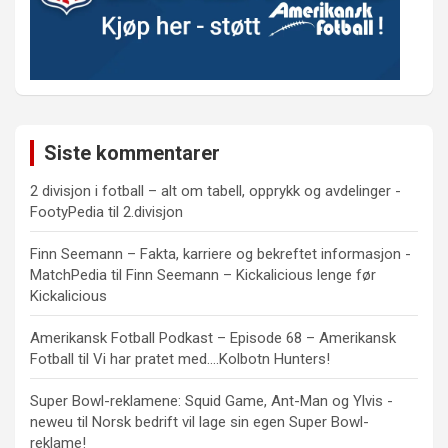
Siste kommentarer
2 divisjon i fotball – alt om tabell, opprykk og avdelinger -
FootyPedia
til
2.divisjon
Finn Seemann – Fakta, karriere og bekreftet informasjon -
MatchPedia
til
Finn Seemann – Kickalicious lenge før
Kickalicious
Amerikansk Fotball Podkast – Episode 68 – Amerikansk
Fotball
til
Vi har pratet med….Kolbotn Hunters!
Super Bowl-reklamene: Squid Game, Ant-Man og Ylvis -
neweu
til
Norsk bedrift vil lage sin egen Super Bowl-
reklame!