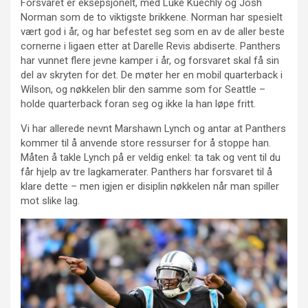
Forsvaret er eksepsjonelt, med Luke Kuechly og Josh
Norman som de to viktigste brikkene. Norman har spesielt
vært god i år, og har befestet seg som en av de aller beste
cornerne i ligaen etter at Darelle Revis abdiserte. Panthers
har vunnet flere jevne kamper i år, og forsvaret skal få sin
del av skryten for det. De møter her en mobil quarterback i
Wilson, og nøkkelen blir den samme som for Seattle –
holde quarterback foran seg og ikke la han løpe fritt.
Vi har allerede nevnt Marshawn Lynch og antar at Panthers
kommer til å anvende store ressurser for å stoppe han.
Måten å takle Lynch på er veldig enkel: ta tak og vent til du
får hjelp av tre lagkamerater. Panthers har forsvaret til å
klare dette – men igjen er disiplin nøkkelen når man spiller
mot slike lag.