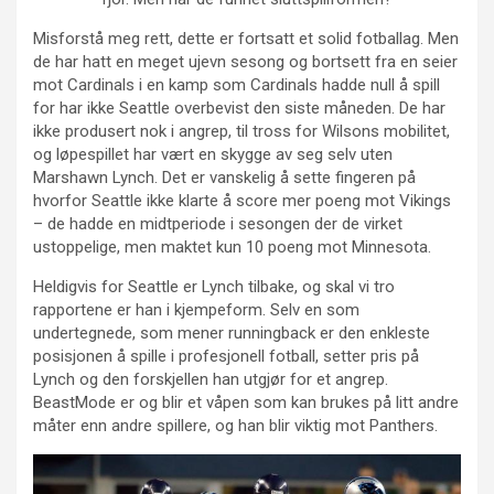
Misforstå meg rett, dette er fortsatt et solid fotballag. Men
de har hatt en meget ujevn sesong og bortsett fra en seier
mot Cardinals i en kamp som Cardinals hadde null å spill
for har ikke Seattle overbevist den siste måneden. De har
ikke produsert nok i angrep, til tross for Wilsons mobilitet,
og løpespillet har vært en skygge av seg selv uten
Marshawn Lynch. Det er vanskelig å sette fingeren på
hvorfor Seattle ikke klarte å score mer poeng mot Vikings
– de hadde en midtperiode i sesongen der de virket
ustoppelige, men maktet kun 10 poeng mot Minnesota.
Heldigvis for Seattle er Lynch tilbake, og skal vi tro
rapportene er han i kjempeform. Selv en som
undertegnede, som mener runningback er den enkleste
posisjonen å spille i profesjonell fotball, setter pris på
Lynch og den forskjellen han utgjør for et angrep.
BeastMode er og blir et våpen som kan brukes på litt andre
måter enn andre spillere, og han blir viktig mot Panthers.