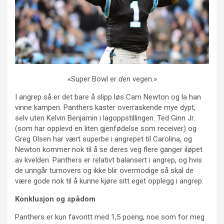
«Super Bowl er
den
vegen.»
I angrep så er det bare å slipp løs Cam Newton og la han
vinne kampen. Panthers kaster overraskende mye dypt,
selv uten Kelvin Benjamin i lagoppstillingen. Ted Ginn Jr.
(som har opplevd en liten gjenfødelse som receiver) og
Greg Olsen har vært superbe i angrepet til Carolina, og
Newton kommer nok til å se deres veg flere ganger iløpet
av kvelden. Panthers er relativt balansert i angrep, og hvis
de unngår turnovers og ikke blir overmodige så skal de
være gode nok til å kunne kjøre sitt eget opplegg i angrep.
Konklusjon og spådom
Panthers er kun favoritt med 1,5 poeng, noe som for meg