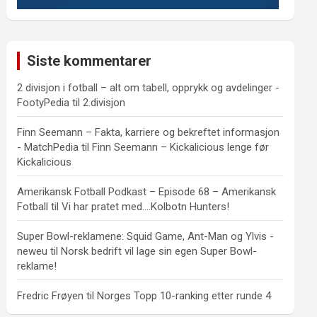
Siste kommentarer
2 divisjon i fotball – alt om tabell, opprykk og avdelinger -
FootyPedia
til
2.divisjon
Finn Seemann – Fakta, karriere og bekreftet informasjon
- MatchPedia
til
Finn Seemann – Kickalicious lenge før
Kickalicious
Amerikansk Fotball Podkast – Episode 68 – Amerikansk
Fotball
til
Vi har pratet med….Kolbotn Hunters!
Super Bowl-reklamene: Squid Game, Ant-Man og Ylvis -
neweu
til
Norsk bedrift vil lage sin egen Super Bowl-
reklame!
Fredric Frøyen
til
Norges Topp 10-ranking etter runde 4