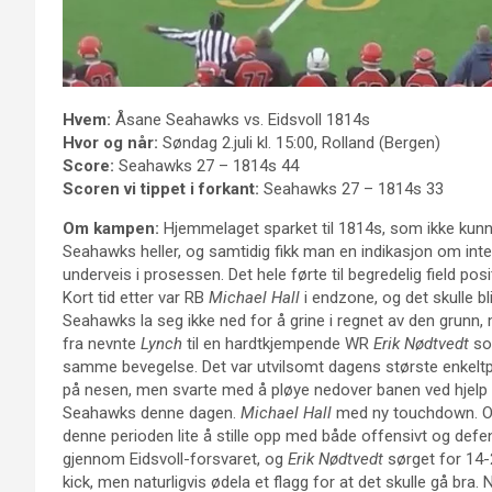
Hvem:
Åsane Seahawks vs. Eidsvoll 1814s
Hvor og når:
Søndag 2.juli kl. 15:00, Rolland (Bergen)
Score:
Seahawks 27 – 1814s 44
Scoren vi tippet i forkant:
Seahawks 27 – 1814s 33
Om kampen:
Hjemmelaget sparket til 1814s, som ikke kunne 
Seahawks heller, og samtidig fikk man en indikasjon om inte
underveis i prosessen. Det hele førte til begredelig field po
Kort tid etter var RB
Michael Hall
i endzone, og det skulle b
Seahawks la seg ikke ned for å grine i regnet av den grun
fra nevnte
Lynch
til en hardtkjempende WR
Erik Nødtvedt
som
samme bevegelse. Det var utvilsomt dagens største enkeltpre
på nesen, men svarte med å pløye nedover banen ved hjelp a
Seahawks denne dagen.
Michael Hall
med ny touchdown. O
denne perioden lite å stille opp med både offensivt og defen
gjennom Eidsvoll-forsvaret, og
Erik Nødtvedt
sørget for 14-
kick, men naturligvis ødela et flagg for at det skulle gå bra