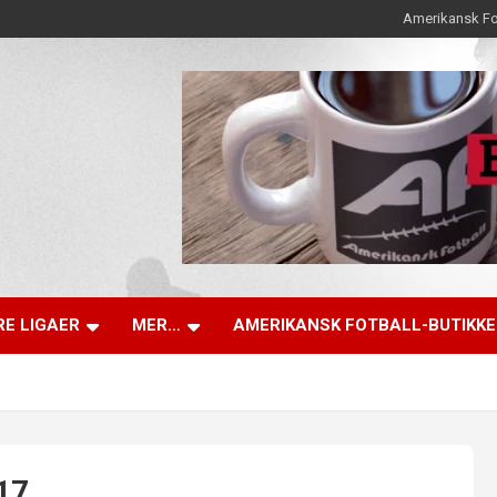
Amerikansk Fo
E LIGAER
MER…
AMERIKANSK FOTBALL-BUTIKK
17