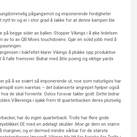
ed ungdommelig pågangsmot og imponerende ferdigheter
t nytt liv og er i stor grad å takke for at denne kampen ble
rar på begge sider av ballen. Stopper Vikings i å øke ledelsen
den av to av QB Moes touchdowns. Gjør en solid jobb med å
npasningen.
ørgensen i bakfeltet klarer Vikings å plukke opp produktive
l å falle fremover. Bidrar med åtte poeng og viktige yards.
ter på å se svært så imponerende ut, noe som naturligvis har
samspill som ivaretas – det balanserte angrepet hjelper også
 hva de skal forvente. Oslos forsvar takler godt. Dette bidrar
oldes Vålerenga i sjakk frem til quarterbacken deres plutselig
backer, har du ingen quarterback. Trolls har flere gode
r øyeblikket DE med en ødelagt skulder.
Moe
gir dem en større
små marginer, og er dermed mindre sårbar for de største