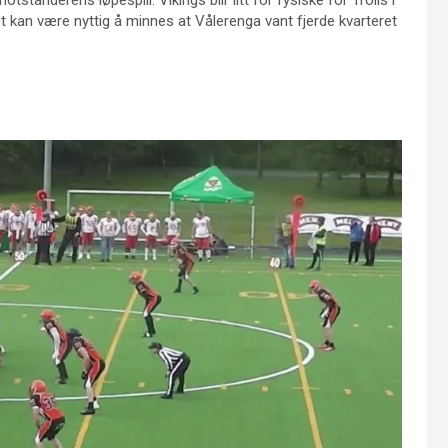
tanderens løpespill. Vikings blir litt for fysiske for Trolls i
 kan være nyttig å minnes at Vålerenga vant fjerde kvarteret