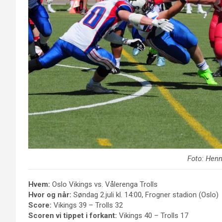
Foto: Henn
Hvem:
Oslo Vikings vs. Vålerenga Trolls
Hvor og når:
Søndag 2.juli kl. 14:00, Frogner stadion (Oslo)
Score:
Vikings 39 – Trolls 32
Scoren vi tippet i forkant:
Vikings 40 – Trolls 17