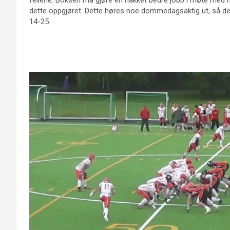
feilene. Boksen må gjøre en hakket bedre jobb i møte med mots
dette oppgjøret. Dette høres noe dommedagsaktig ut, så det
14-25.