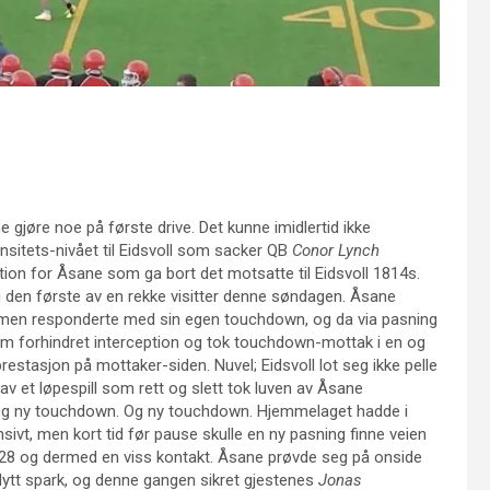
gjøre noe på første drive. Det kunne imidlertid ikke
nsitets-nivået til Eidsvoll som sacker QB
Conor Lynch
sition for Åsane som ga bort det motsatte til Eidsvoll 1814s.
li den første av en rekke visitter denne søndagen. Åsane
n, men responderte med sin egen touchdown, og da via pasning
 forhindret interception og tok touchdown-mottak i en og
stasjon på mottaker-siden. Nuvel; Eidsvoll lot seg ikke pelle
v et løpespill som rett og slett tok luven av Åsane
g ny touchdown. Og ny touchdown. Hjemmelaget hadde i
sivt, men kort tid før pause skulle en ny pasning finne veien
28 og dermed en viss kontakt. Åsane prøvde seg på onside
. Nytt spark, og denne gangen sikret gjestenes
Jonas