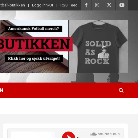
tball-butikken
Logg Inn/Ut
RSS Feed
EN