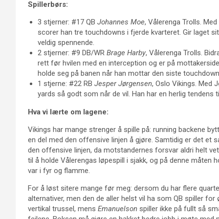
Spillerbørs:
3 stjerner: #17 QB
Johannes Moe
, Vålerenga Trolls. M
scorer han tre touchdowns i fjerde kvarteret. Gir laget sit
veldig spennende.
2 stjerner: #9 DB/WR
Brage Harby
, Vålerenga Trolls. Bid
rett før hvilen med en interception og er på mottakersi
holde seg på banen når han mottar den siste touchdow
1 stjerne: #22 RB
Jesper Jørgensen
, Oslo Vikings. Med J
yards så godt som når de vil. Han har en herlig tendens ti
Hva vi lærte om lagene:
Vikings har mange strenger å spille på: running backene byt
en del med den offensive linjen å gjøre. Samtidig er det et 
den offensive linjen, da motstandernes forsvar aldri helt vet
til å holde Vålerengas løpespill i sjakk, og på denne måten h
var i fyr og flamme.
For å løst sitere mange før meg: dersom du har flere quarter
alternativer, men den de aller helst vil ha som QB spiller fo
vertikal trussel, mens
Emanuelson
spiller ikke på fullt så 