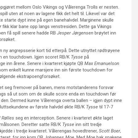
ppgjøret mellom Oslo Vikings og Vålerenga Trolls er nesten.
ll uten at noen av lagene fikk det helt til. Likevel var det
tte starte dypt inne på egen banehalvdel. Marginene skulle
r
fikk klar bane opp langs venstresiden. Dette ga Vikings
oen få spill senere hadde RB
Jesper Jørgensen
brøytet inn
orsøket.
 ny angrepsserie kort tid etterpå. Dette utnyttet rødtrøyene
nn en touchdown. Igjen scoret RB/K
Tysse
på
egge inn årene. Senere i kvarteret kjøpte QB
Max Emanuelson
 som enkelt kunne marsjere inn sin første touchdown for
følgende ekstrapoengforsøket.
riget seg fremover på banen, mens motstanderens forsvar
ings så ut som om de skulle score enda en touchdown før
 den. Dermed kunne Vålerenga overta ballen – igjen dypt inne
 i sluttsekundene av første halvdel økte RB/K
Tysse
til 17-7
d Rølles
seg en interception. Senere i kvarteret økte laget
 målsonen. Deretter satte RB/K
Tysse
inn sitt tredje
jedde i tredje kvarteret. Vålerengas hovedtrener,
Scott Boer
,
arteret, for inn kom QB
Johannes Moe
. Med
Moe
bak spakene,