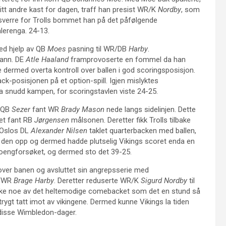
sitt andre kast for dagen, traff han presist WR/K
Nordby
, som
ssverre for Trolls bommet han på det påfølgende
ålerenga. 24-13.
ved hjelp av QB
Moes
pasning til WR/DB
Harby
.
tann. DE
Atle Haaland
framprovoserte en fommel da han
 dermed overta kontroll over ballen i god scoringsposisjon.
k-posisjonen på et option-spill. Igjen mislyktes
 snudd kampen, for scoringstavlen viste 24-25.
. QB
Sezer
fant WR
Brady Mason
nede langs sidelinjen. Dette
ket fant RB
Jørgensen
målsonen. Deretter fikk Trolls tilbake
: Oslos DL
Alexander Nilsen
taklet quarterbacken med ballen,
 den opp og dermed hadde plutselig Vikings scoret enda en
poengforsøket, og dermed sto det 39-25.
dover banen og avsluttet sin angrepsserie med
B/WR
Brage Harby
. Deretter reduserte WR/K
Sigurd Nordby
til
 ikke noe av det heltemodige comebacket som det en stund så
 trygt tatt imot av vikingene. Dermed kunne Vikings la tiden
 disse Wimbledon-dager.