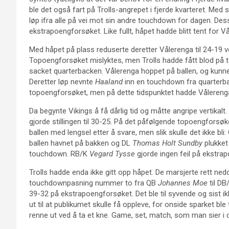
ble det også fart på Trolls-angrepet i fjerde kvarteret. Med 
løp ifra alle på vei mot sin andre touchdown for dagen. De
ekstrapoengforsøket. Like fullt, håpet hadde blitt tent for V
Med håpet på plass reduserte deretter Vålerenga til 24-19 
Topoengforsøket mislyktes, men Trolls hadde fått blod på 
sacket quarterbacken. Vålerenga hoppet på ballen, og kunne
Deretter løp nevnte
Haaland
inn en touchdown fra quarterbac
topoengforsøket, men på dette tidspunktet hadde Vålerenga
Da begynte Vikings å få dårlig tid og måtte angripe vertikalt
gjorde stillingen til 30-25. På det påfølgende topoengforsø
ballen med lengsel etter å svare, men slik skulle det ikke bli
ballen havnet på bakken og DL
Thomas Holt Sundby
plukket
touchdown. RB/K
Vegard Tysse
gjorde ingen feil på ekstra
Trolls hadde enda ikke gitt opp håpet. De marsjerte rett ne
touchdownpasning nummer to fra QB
Johannes Moe
til D
39-32 på ekstrapoengforsøket. Det ble til syvende og sist
ut til at publikumet skulle få oppleve, for onside sparket ble
renne ut ved å ta et kne. Game, set, match, som man sier i