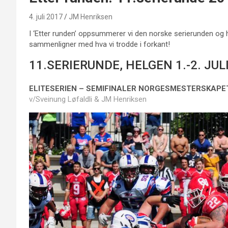
4. juli 2017
JM Henriksen
I ‘Etter runden’ oppsummerer vi den norske serierunden og h
sammenligner med hva vi trodde i forkant!
11.SERIERUNDE, HELGEN 1.-2. JUL
ELITESERIEN – SEMIFINALER NORGESMESTERSKAPE
v/Sveinung Løfaldli & JM Henriksen