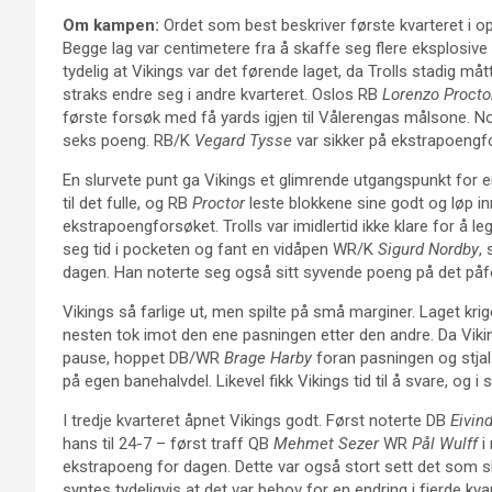
Om kampen:
Ordet som best beskriver første kvarteret i o
Begge lag var centimetere fra å skaffe seg flere eksplosive spi
tydelig at Vikings var det førende laget, da Trolls stadig må
straks endre seg i andre kvarteret. Oslos RB
Lorenzo Procto
første forsøk med få yards igjen til Vålerengas målsone. N
seks poeng. RB/K
Vegard Tysse
var sikker på ekstrapoengf
En slurvete punt ga Vikings et glimrende utgangspunkt for en
til det fulle, og RB
Proctor
leste blokkene sine godt og løp i
ekstrapoengforsøket. Trolls var imidlertid ikke klare for å l
seg tid i pocketen og fant en vidåpen WR/K
Sigurd Nordby
,
dagen. Han noterte seg også sitt syvende poeng på det på
Vikings så farlige ut, men spilte på små marginer. Laget k
nesten tok imot den ene pasningen etter den andre. Da Vik
pause, hoppet DB/WR
Brage Harby
foran pasningen og stjal
på egen banehalvdel. Likevel fikk Vikings tid til å svare, og
I tredje kvarteret åpnet Vikings godt. Først noterte DB
Eivin
hans til 24-7 – først traff QB
Mehmet Sezer
WR
Pål Wulff
i
ekstrapoeng for dagen. Dette var også stort sett det som sk
syntes tydeligvis at det var behov for en endring i fjerde kv