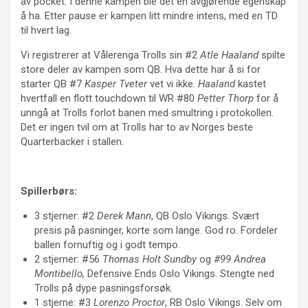
av pocket. I denne kampen ble det en avgjørende egenskap
å ha. Etter pause er kampen litt mindre intens, med en TD
til hvert lag.
Vi registrerer at Vålerenga Trolls sin #2
Atle Haaland
spilte
store deler av kampen som QB. Hva dette har å si for
starter QB #7
Kasper Tveter
vet vi ikke.
Haaland
kastet
hvertfall en flott touchdown til WR #80
Petter Thorp
for å
unngå at Trolls forlot banen med smultring i protokollen.
Det er ingen tvil om at Trolls har to av Norges beste
Quarterbacker i stallen.
Spillerbørs:
3 stjerner: #2
Derek Mann
, QB Oslo Vikings. Svært
presis på pasninger, korte som lange. God ro. Fordeler
ballen fornuftig og i godt tempo.
2 stjerner: #56
Thomas Holt Sundby
og
#99 Andrea
Montibello,
Defensive Ends Oslo Vikings.
Stengte ned
Trolls på dype pasningsforsøk.
1 stjerne: #3
Lorenzo Proctor
, RB Oslo Vikings. Selv om