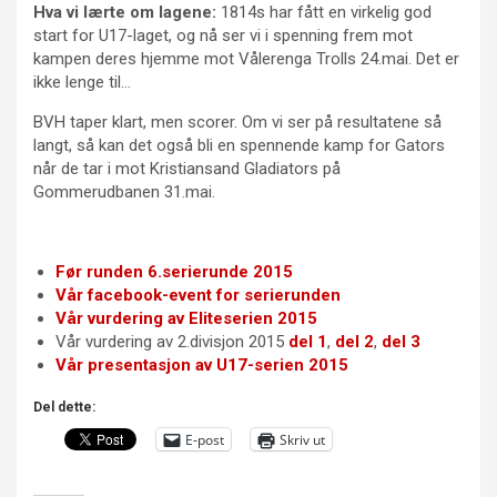
Hva vi lærte om lagene:
1814s har fått en virkelig god
start for U17-laget, og nå ser vi i spenning frem mot
kampen deres hjemme mot Vålerenga Trolls 24.mai. Det er
ikke lenge til…
BVH taper klart, men scorer. Om vi ser på resultatene så
langt, så kan det også bli en spennende kamp for Gators
når de tar i mot Kristiansand Gladiators på
Gommerudbanen 31.mai.
Før runden 6.serierunde 2015
Vår facebook-event for serierunden
Vår vurdering av Eliteserien 2015
Vår vurdering av 2.divisjon 2015
del 1
,
del 2
,
del 3
Vår presentasjon av U17-serien 2015
Del dette:
E-post
Skriv ut