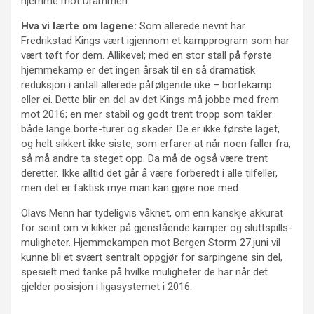
hjemme mot Drammen.
Hva vi lærte om lagene:
Som allerede nevnt har
Fredrikstad Kings vært igjennom et kampprogram som har
vært tøft for dem. Allikevel; med en stor stall på første
hjemmekamp er det ingen årsak til en så dramatisk
reduksjon i antall allerede påfølgende uke – bortekamp
eller ei. Dette blir en del av det Kings må jobbe med frem
mot 2016; en mer stabil og godt trent tropp som takler
både lange borte-turer og skader. De er ikke første laget,
og helt sikkert ikke siste, som erfarer at når noen faller fra,
så må andre ta steget opp. Da må de også være trent
deretter. Ikke alltid det går å være forberedt i alle tilfeller,
men det er faktisk mye man kan gjøre noe med.
Olavs Menn har tydeligvis våknet, om enn kanskje akkurat
for seint om vi kikker på gjenstående kamper og sluttspills-
muligheter. Hjemmekampen mot Bergen Storm 27.juni vil
kunne bli et svært sentralt oppgjør for sarpingene sin del,
spesielt med tanke på hvilke muligheter de har når det
gjelder posisjon i ligasystemet i 2016.