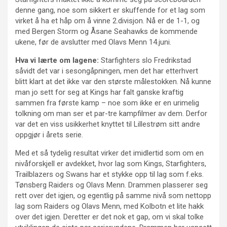
denne gang, noe som sikkert er skuffende for et lag som
virket å ha et håp om å vinne 2.divisjon. Nå er de 1-1, og
med Bergen Storm og Åsane Seahawks de kommende
ukene, før de avslutter med Olavs Menn 14.juni.
Hva vi lærte om lagene:
Starfighters slo Fredrikstad
såvidt det var i sesongåpningen, men det har etterhvert
blitt klart at det ikke var den største målestokken. Nå kunne
man jo sett for seg at Kings har falt ganske kraftig
sammen fra første kamp – noe som ikke er en urimelig
tolkning om man ser et par-tre kampfilmer av dem. Derfor
var det en viss usikkerhet knyttet til Lillestrøm sitt andre
oppgjør i årets serie.
Med et så tydelig resultat virker det imidlertid som om en
nivåforskjell er avdekket, hvor lag som Kings, Starfighters,
Trailblazers og Swans har et stykke opp til lag som f.eks.
Tønsberg Raiders og Olavs Menn. Drammen plasserer seg
rett over det igjen, og egentlig på samme nivå som nettopp
lag som Raiders og Olavs Menn, med Kolbotn et lite hakk
over det igjen. Deretter er det nok et gap, om vi skal tolke