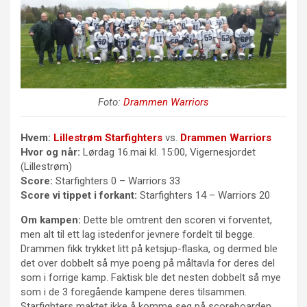
Foto:
Drammen Warriors
Hvem:
Lillestrøm Starfighters
vs.
Drammen Warriors
Hvor og når:
Lørdag 16.mai kl. 15:00, Vigernesjordet
(Lillestrøm)
Score:
Starfighters 0 – Warriors 33
Score vi tippet i forkant:
Starfighters 14 – Warriors 20
Om kampen:
Dette ble omtrent den scoren vi forventet,
men alt til ett lag istedenfor jevnere fordelt til begge.
Drammen fikk trykket litt på ketsjup-flaska, og dermed ble
det over dobbelt så mye poeng på måltavla for deres del
som i forrige kamp. Faktisk ble det nesten dobbelt så mye
som i de 3 foregående kampene deres tilsammen.
Starfighters maktet ikke å komme seg på scoreboarden