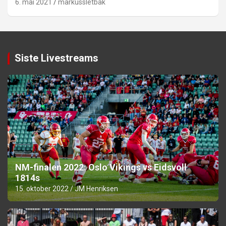
6. mai 2021
markussletbak
Siste Livestreams
NM-finalen 2022: Oslo Vikings vs Eidsvoll
1814s
15. oktober 2022
JM Henriksen