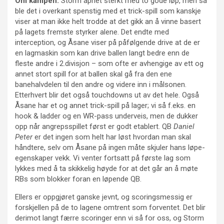
Om kampen:
Storm åpnet sterkt med to gode løp, men så
ble det i overkant spenstig med et trick-spill som kanskje
viser at man ikke helt trodde at det gikk an å vinne basert
på lagets fremste styrker alene. Det endte med
interception, og Åsane viser på påfølgende drive at de er
en lagmaskin som kan drive ballen langt bedre enn de
fleste andre i 2.divisjon – som ofte er avhengige av ett og
annet stort spill for at ballen skal gå fra den ene
banehalvdelen til den andre og videre inn i målsonen.
Etterhvert blir det også touchdowns ut av det hele. Også
Åsane har et og annet trick-spill på lager; vi så f.eks. en
hook & ladder og en WR-pass underveis, men de dukker
opp når angrepsspillet først er godt etablert. QB
Daniel
Peter
er det ingen som helt har løst hvordan man skal
håndtere, selv om Åsane på ingen måte skjuler hans løpe-
egenskaper vekk. Vi venter fortsatt på første lag som
lykkes med å ta skikkelig høyde for at det går an å møte
RBs som blokker foran en løpende QB.
Ellers er oppgjøret ganske jevnt, og scoringsmessig er
forskjellen på de to lagene omtrent som forventet. Det blir
derimot langt færre scoringer enn vi så for oss, og Storm