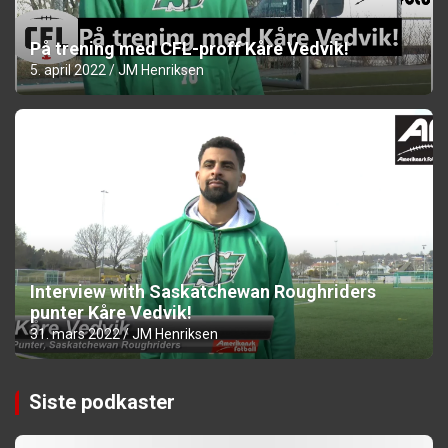
På trening med CFL-proff Kåre Vedvik!
5. april 2022
JM Henriksen
Interview with Saskatchewan Roughriders
punter Kåre Vedvik!
31. mars 2022
JM Henriksen
Siste podkaster