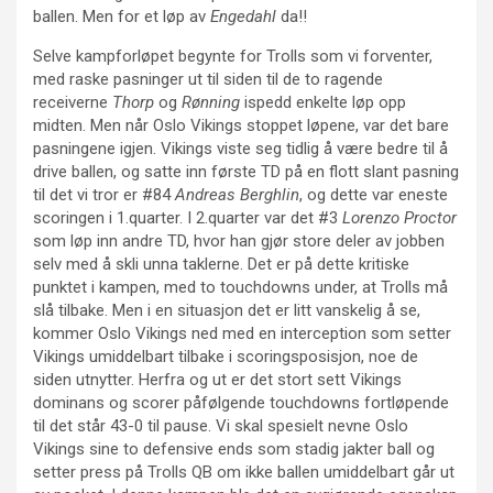
ballen. Men for et løp av
Engedahl
da!!
Selve kampforløpet begynte for Trolls som vi forventer,
med raske pasninger ut til siden til de to ragende
receiverne
Thorp
og
Rønning
ispedd enkelte løp opp
midten. Men når Oslo Vikings stoppet løpene, var det bare
pasningene igjen. Vikings viste seg tidlig å være bedre til å
drive ballen, og satte inn første TD på en flott slant pasning
til det vi tror er #84
Andreas Berghlin
, og dette var eneste
scoringen i 1.quarter. I 2.quarter var det #3
Lorenzo Proctor
som løp inn andre TD, hvor han gjør store deler av jobben
selv med å skli unna taklerne. Det er på dette kritiske
punktet i kampen, med to touchdowns under, at Trolls må
slå tilbake. Men i en situasjon det er litt vanskelig å se,
kommer Oslo Vikings ned med en interception som setter
Vikings umiddelbart tilbake i scoringsposisjon, noe de
siden utnytter. Herfra og ut er det stort sett Vikings
dominans og scorer påfølgende touchdowns fortløpende
til det står 43-0 til pause. Vi skal spesielt nevne Oslo
Vikings sine to defensive ends som stadig jakter ball og
setter press på Trolls QB om ikke ballen umiddelbart går ut