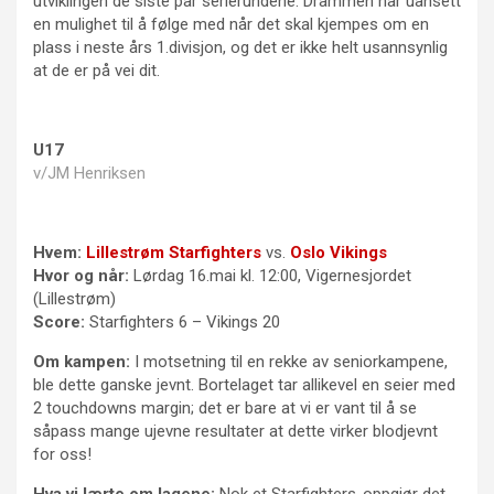
utviklingen de siste par serierundene. Drammen har uansett
en mulighet til å følge med når det skal kjempes om en
plass i neste års 1.divisjon, og det er ikke helt usannsynlig
at de er på vei dit.
U17
v/JM Henriksen
Hvem:
Lillestrøm Starfighters
vs.
Oslo Vikings
Hvor og når:
Lørdag 16.mai kl. 12:00, Vigernesjordet
(Lillestrøm)
Score:
Starfighters 6 – Vikings 20
Om kampen:
I motsetning til en rekke av seniorkampene,
ble dette ganske jevnt. Bortelaget tar allikevel en seier med
2 touchdowns margin; det er bare at vi er vant til å se
såpass mange ujevne resultater at dette virker blodjevnt
for oss!