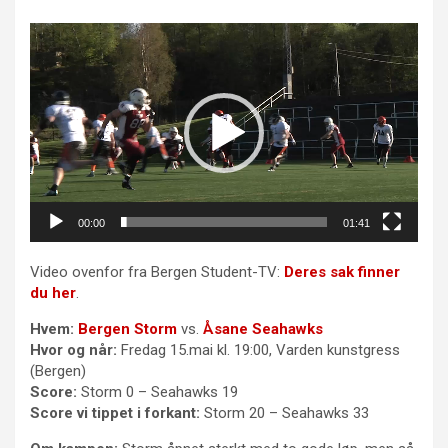
Videoavspiller
00:00
01:41
Video ovenfor fra Bergen Student-TV:
Deres sak finner
du her
.
Hvem:
Bergen Storm
vs.
Åsane Seahawks
Hvor og når:
Fredag 15.mai kl. 19:00, Varden kunstgress
(Bergen)
Score:
Storm 0 – Seahawks 19
Score vi tippet i forkant:
Storm 20 – Seahawks 33