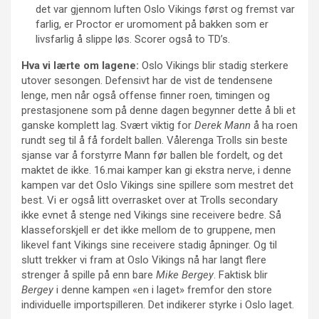
det var gjennom luften Oslo Vikings først og fremst var
farlig, er Proctor er uromoment på bakken som er
livsfarlig å slippe løs. Scorer også to TD’s.
Hva vi lærte om lagene:
Oslo Vikings blir stadig sterkere
utover sesongen. Defensivt har de vist de tendensene
lenge, men når også offense finner roen, timingen og
prestasjonene som på denne dagen begynner dette å bli et
ganske komplett lag. Svært viktig for
Derek Mann
å ha roen
rundt seg til å få fordelt ballen. Vålerenga Trolls sin beste
sjanse var å forstyrre Mann før ballen ble fordelt, og det
maktet de ikke. 16.mai kamper kan gi ekstra nerve, i denne
kampen var det Oslo Vikings sine spillere som mestret det
best. Vi er også litt overrasket over at Trolls secondary
ikke evnet å stenge ned Vikings sine receivere bedre. Så
klasseforskjell er det ikke mellom de to gruppene, men
likevel fant Vikings sine receivere stadig åpninger. Og til
slutt trekker vi fram at Oslo Vikings nå har langt flere
strenger å spille på enn bare
Mike Bergey
. Faktisk blir
Bergey
i denne kampen «en i laget» fremfor den store
individuelle importspilleren. Det indikerer styrke i Oslo laget.