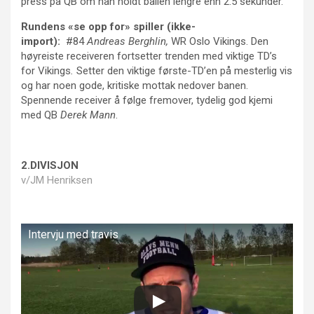
press på QB om han holdt ballen lengre enn 2.5 sekunder.
Rundens «se opp for» spiller (ikke-
import):
#84
Andreas Berghlin,
WR Oslo Vikings. Den
høyreiste receiveren fortsetter trenden med viktige TD’s
for Vikings
.
Setter den viktige første-TD’en på mesterlig vis
og har noen gode, kritiske mottak nedover banen.
Spennende receiver å følge fremover, tydelig god kjemi
med QB
Derek Mann
.
2.DIVISJON
v/JM Henriksen
Intervju med travis