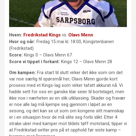
Hvem:
Fredrikstad Kings
vs.
Olavs Menn
Hvor og når:
Fredag 15.mai kl. 18:00, Kongstenbanen
(Fredrikstad)
Score:
Kings 0 – Olavs Menn 67
Kings
Score vi tippet i forkant:
12 – Olavs Menn 28
Om kampen:
Fra start til slutt virker det ikke som om det
var noe særlig til spørsmål her; Olavs Menn gjorde kort
prosess med et Kings-lag som virker tafatt akkurat nå. Vi
hadde sett for oss en ganske klar seier til bortelaget, men
ikke noe i nærheten av en slik utklassing. Skader og fravær
er noe alle lag må kjempe seg gjennom i løpet av en
sesong, og det kan se ut som om kongene sitt mannskap
er i en situasjon hvor de må slite seg forbi slikt. Etter 4
strake uker med kamper mot tildels tøff motstand, tipper vi
at Fredrikstad setter pris på et opphold før siste kamp –