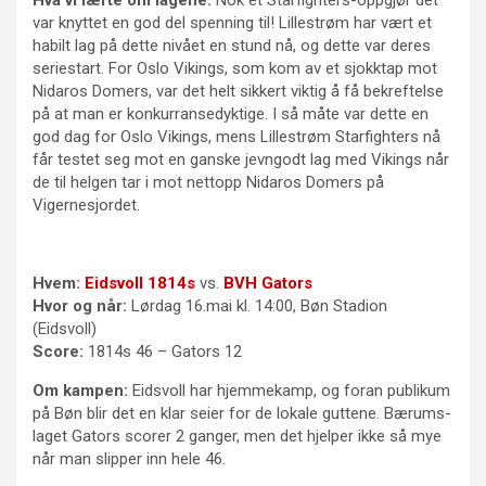
Hva vi lærte om lagene:
Nok et Starfighters-oppgjør det
var knyttet en god del spenning til! Lillestrøm har vært et
habilt lag på dette nivået en stund nå, og dette var deres
seriestart. For Oslo Vikings, som kom av et sjokktap mot
Nidaros Domers, var det helt sikkert viktig å få bekreftelse
på at man er konkurransedyktige. I så måte var dette en
god dag for Oslo Vikings, mens Lillestrøm Starfighters nå
får testet seg mot en ganske jevngodt lag med Vikings når
de til helgen tar i mot nettopp Nidaros Domers på
Vigernesjordet.
Hvem:
Eidsvoll 1814s
vs.
BVH Gators
Hvor og når:
Lørdag 16.mai kl. 14:00, Bøn Stadion
(Eidsvoll)
Score:
1814s 46 – Gators 12
Om kampen:
Eidsvoll har hjemmekamp, og foran publikum
på Bøn blir det en klar seier for de lokale guttene. Bærums-
laget Gators scorer 2 ganger, men det hjelper ikke så mye
når man slipper inn hele 46.