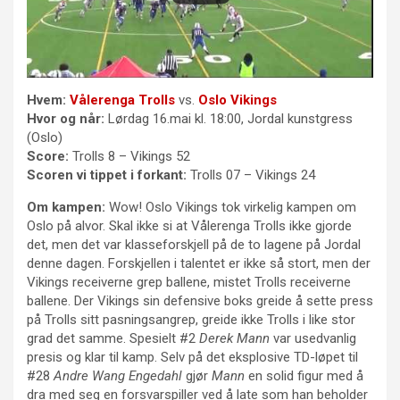
Hvem:
Vålerenga Trolls
vs.
Oslo Vikings
Hvor og når:
Lørdag 16.mai kl. 18:00, Jordal kunstgress
(Oslo)
Score:
Trolls 8 – Vikings 52
Scoren vi tippet i forkant:
Trolls 07 – Vikings 24
Om kampen:
Wow! Oslo Vikings tok virkelig kampen om
Oslo på alvor. Skal ikke si at Vålerenga Trolls ikke gjorde
det, men det var klasseforskjell på de to lagene på Jordal
denne dagen. Forskjellen i talentet er ikke så stort, men der
Vikings receiverne grep ballene, mistet Trolls receiverne
ballene. Der Vikings sin defensive boks greide å sette press
på Trolls sitt pasningsangrep, greide ikke Trolls i like stor
grad det samme. Spesielt #2
Derek Mann
var usedvanlig
presis og klar til kamp. Selv på det eksplosive TD-løpet til
#28
Andre Wang Engedahl
gjør
Mann
en solid figur med å
dra med seg en forsvarspiller ved å late som han beholder