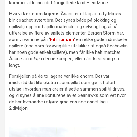
kommer aldri inn i det forgjettede land – endzone.
Hva vi lærte om lagene:
Åsane er et lag som tydeligvis
blir coachet svært bra. Det synes både på blokking og
spillvalg opp mot spillermateriale, og selvsagt også på
utførelse av flere av spillets elementer. Bergen Storm har,
som vi var inne på i ‘
Før runden
‘ en rekke gode individuelle
spillere (noe som forøvrig ikke utelukker at også Seahawks
har noen gode enkeltspillere), men får ikke helt matchet
Åsane som
lag
i denne kampen, eller i årets sesong så
langt.
Forskjellen på de to lagene var ikke enorm. Det var
imidlertid det lille ekstra i samspillet som gjør et stort
utslag i hvordan man greier å sette sammen spill til drives,
og vi synes å ane konturene av et Seahawks som vet hvor
de har hverandre i større grad enn noe annet lag i
2.divisjon.