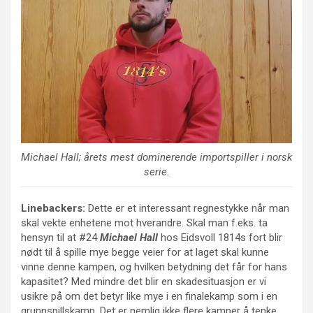
Michael Hall
; årets mest dominerende importspiller i norsk
serie.
Linebackers:
Dette er et interessant regnestykke når man
skal vekte enhetene mot hverandre. Skal man f.eks. ta
hensyn til at #24
Michael Hall
hos Eidsvoll 1814s fort blir
nødt til å spille mye begge veier for at laget skal kunne
vinne denne kampen, og hvilken betydning det får for hans
kapasitet? Med mindre det blir en skadesituasjon er vi
usikre på om det betyr like mye i en finalekamp som i en
grunnspillskamp. Det er nemlig ikke flere kamper å tenke