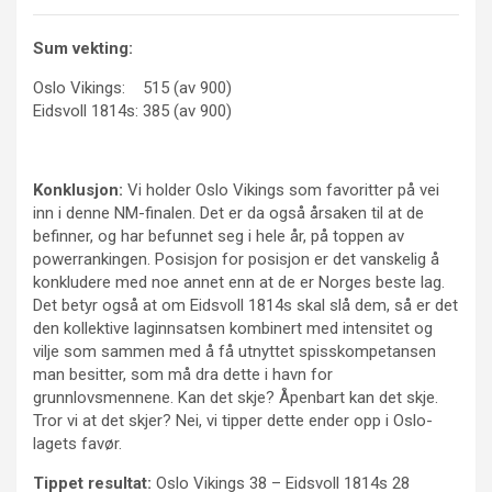
Sum vekting:
Oslo Vikings: 515 (av 900)
Eidsvoll 1814s: 385 (av 900)
Konklusjon:
Vi holder Oslo Vikings som favoritter på vei
inn i denne NM-finalen. Det er da også årsaken til at de
befinner, og har befunnet seg i hele år, på toppen av
powerrankingen. Posisjon for posisjon er det vanskelig å
konkludere med noe annet enn at de er Norges beste lag.
Det betyr også at om Eidsvoll 1814s skal slå dem, så er det
den kollektive laginnsatsen kombinert med intensitet og
vilje som sammen med å få utnyttet spisskompetansen
man besitter, som må dra dette i havn for
grunnlovsmennene. Kan det skje? Åpenbart kan det skje.
Tror vi at det skjer? Nei, vi tipper dette ender opp i Oslo-
lagets favør.
Tippet resultat:
Oslo Vikings 38 – Eidsvoll 1814s 28