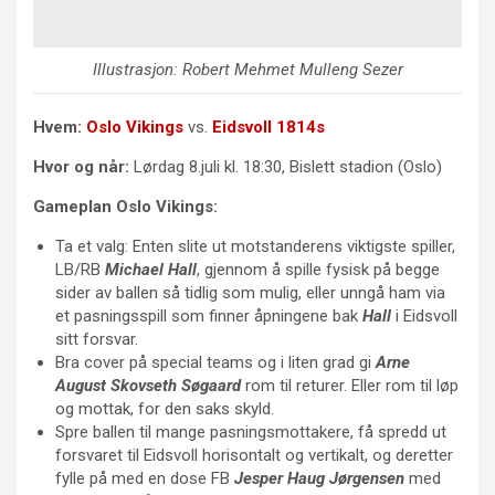
Illustrasjon: Robert Mehmet Mulleng Sezer
Hvem:
Oslo Vikings
vs.
Eidsvoll 1814s
Hvor og når:
Lørdag 8.juli kl. 18:30, Bislett stadion (Oslo)
Gameplan Oslo Vikings:
Ta et valg: Enten slite ut motstanderens viktigste spiller,
LB/RB
Michael Hall
, gjennom å spille fysisk på begge
sider av ballen så tidlig som mulig, eller unngå ham via
et pasningsspill som finner åpningene bak
Hall
i Eidsvoll
sitt forsvar.
Bra cover på special teams og i liten grad gi
Arne
August Skovseth Søgaard
rom til returer. Eller rom til løp
og mottak, for den saks skyld.
Spre ballen til mange pasningsmottakere, få spredd ut
forsvaret til Eidsvoll horisontalt og vertikalt, og deretter
fylle på med en dose FB
Jesper Haug Jørgensen
med