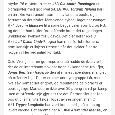
styrke. På motsatt side er #63
Ola André Rønningen
en
bidragsyter med god kvalitet. LG #66
Torgrim Nyland
har i
en årrekke vært ansett som en av landets beste, og er
fortsatt på det nivået. Manglende dybde i laget har tvunget
#74
Joacim Eliassen
til å spille begge veier som DL og RG,
og det har han taklet forbløffende bra – det utgjør ingen
umiddelbar svakhet for Eidsvoll. Det gjør heller ikke C
#77
Leif Oskar Lindvik
, også han med fortid i Domers,
som kanskje er linjens fremste når det gjelder å sette
riktige vinkler ved initiell kontakt.
Oslo Vikings har en god linje, eller så hadde de ikke vært
der de er. Interessant nok har noen av kanonene fra i fjor,
Jonas Berntsen Hagerup
den aller mest åpenbare, manglet
på offensiv linje. Det er en mer anonym gruppe i år, men
hva så? Samspillet er godt, og resultatene de bidrar til er
upåklagelige. Man scorer ikke over 30 poeng i snitt pr. kamp
uten at offensiv linje gjør sitt for det. Personellet ser for
oss ut til å ha rotert noe i løpet av sesongen, men C
#51
Trygve Langballe
har vært kontinuerlig på plass og
levert varene. Det samme har RT #60
Alexander Menzel
, en