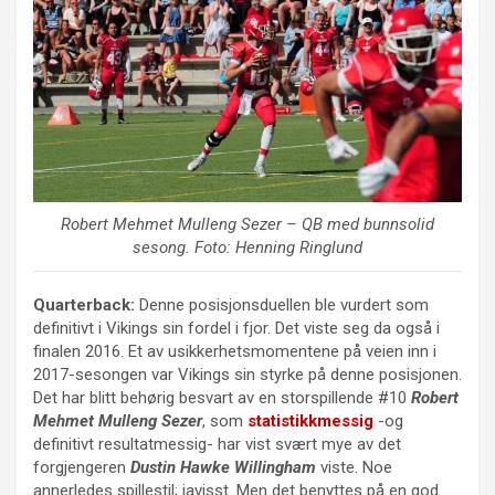
Robert Mehmet Mulleng Sezer
– QB med bunnsolid
sesong. Foto: Henning Ringlund
Quarterback:
Denne posisjonsduellen ble vurdert som
definitivt i Vikings sin fordel i fjor. Det viste seg da også i
finalen 2016. Et av usikkerhetsmomentene på veien inn i
2017-sesongen var Vikings sin styrke på denne posisjonen.
Det har blitt behørig besvart av en storspillende #10
Robert
Mehmet Mulleng Sezer
, som
statistikkmessig
-og
definitivt resultatmessig- har vist svært mye av det
forgjengeren
Dustin Hawke Willingham
viste. Noe
annerledes spillestil; javisst. Men det benyttes på en god