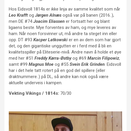
Hos Eidsvoll 1814s er ikke linja av samme kvalitet som når
Leo Krafft
og
Jørgen Alnæs
også var på banen (2016..),
men DE #74
Joacim Eliassen
er fortsatt her og blant
ligaens beste. Mye forventes av ham, og mye leveres av
ham. Når noen forsvinner ut, må andre ta steget inn eller
opp. DT #93
Kacper Latkowski
er en av dem som har gjort
det, og den gigantiske unggutten er i ferd med å bli en
kvalitetsspiller på Eliteserie-nivå. Andre navn å holde et øye
med her #51
Freddy Kørra-Østby
og #69
Marcin Filipowiz
,
samt #99
Magnus Moe
og #55
Svein Erik Grinden
. Eidsvoll
har i det hele tatt rotert på en god del spillere (eller
draktnummere..) på DL, så andre kan nok også være
aktuelle underveis i kampen.
Vekting Vikings / 1814s:
70/30