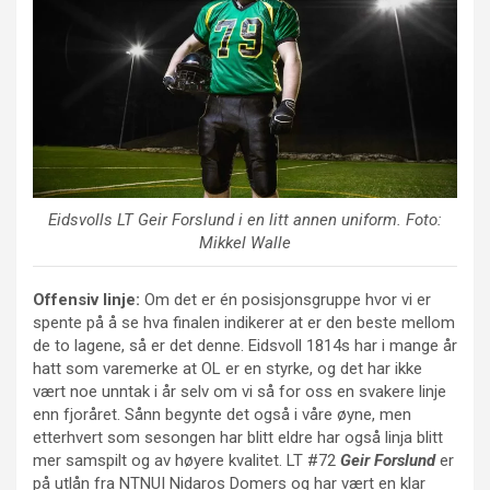
Eidsvolls LT
Geir Forslund
i en litt annen uniform. Foto:
Mikkel Walle
Offensiv linje:
Om det er én posisjonsgruppe hvor vi er
spente på å se hva finalen indikerer at er den beste mellom
de to lagene, så er det denne. Eidsvoll 1814s har i mange år
hatt som varemerke at OL er en styrke, og det har ikke
vært noe unntak i år selv om vi så for oss en svakere linje
enn fjoråret. Sånn begynte det også i våre øyne, men
etterhvert som sesongen har blitt eldre har også linja blitt
mer samspilt og av høyere kvalitet. LT #72
Geir Forslund
er
på utlån fra NTNUI Nidaros Domers og har vært en klar