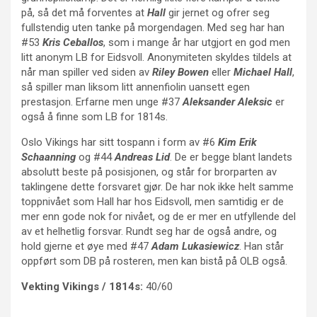
på, så det må forventes at
Hall
gir jernet og ofrer seg
fullstendig uten tanke på morgendagen. Med seg har han
#53
Kris Ceballos
, som i mange år har utgjort en god men
litt anonym LB for Eidsvoll. Anonymiteten skyldes tildels at
når man spiller ved siden av
Riley Bowen
eller
Michael Hall
,
så spiller man liksom litt annenfiolin uansett egen
prestasjon. Erfarne men unge #37
Aleksander Aleksic
er
også å finne som LB for 1814s.
Oslo Vikings har sitt tospann i form av #6
Kim Erik
Schaanning
og #44
Andreas Lid
. De er begge blant landets
absolutt beste på posisjonen, og står for brorparten av
taklingene dette forsvaret gjør. De har nok ikke helt samme
toppnivået som Hall har hos Eidsvoll, men samtidig er de
mer enn gode nok for nivået, og de er mer en utfyllende del
av et helhetlig forsvar. Rundt seg har de også andre, og
hold gjerne et øye med #47
Adam Lukasiewicz
. Han står
oppført som DB på rosteren, men kan bistå på OLB også.
Vekting Vikings / 1814s:
40/60