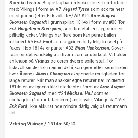
Special teams:
Begge lag har en kicker de er komfortabel
med; Vikings i form av #7
Vegard Tysse
som scorte nest
mest poeng (etter Eidsvolls RB/WR #11
Arne August
Skovseth Søgaard
) i grunnspillet, 1814s i form av #88
Tor
Erik Borgeteien Stensjøen
, som har etablert seg som en
pålitelig kicker. Vikings har flere som kan punte ballen,
inkludert #5
Erik Ford
som utgjør en betydelig trussel på
fakes. Hos 1814s er punter #32
Ørjan Haakonsen
. Cover-
team er det vanskelig å si hvem som er sterkest. Vi holder
en knapp på Vikings og deres dypere spillerstall. For
Eidsvoll sin del har man en del å korrigere etter semifinalen
hvor Åsanes
Alexis Cheuquen
eksponerte muligheten for
lange returer. Når man snakker egne returer har imidlertid
1814s en av ligaens klart sterkeste i form av
Arne August
Skovseth Søgaard
, med #24
Michael Hall
som et
ubehagelig (for motstanderen) andrevalg. Vikings da? Vel…
Erik Ford
. Ikke akkurat noe mindre dårlig valg på returmann
det.
Vekting Vikings / 1814s:
60/40.