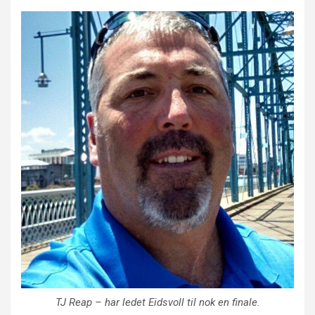
TJ Reap
– har ledet Eidsvoll til nok en finale.