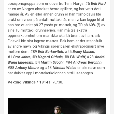
posisjonsgruppa som er uovertruffen i Norge. #5
Erik Ford
er en av Norges absolutt beste spillere, og har vært det i
mange år. Av en eller annen grunn er han forholdsvis lite
brukt om vi ser på antall mottak i år, men vi kan legge til at
han har et snitt på 27 yards pr. mottak, og TD på 60% (!) av
sine 10 mottak i grunnserien. Han må gis ekstra
oppmerksomhet om man ikke skal bli brent av ham, slik
Eidsvoll ble sist lagene møttes. Bak ham er det stappfullt
av andre navn, og Vikings sprer ballen ekstraordinært mye
mellom dem. #89
Erik Barkovitch
, #25
Brady Mason
,
#1
Bror Jahre
, #9
Vegard Olthuis
, #8
Pål Wulff
, #28
André
Wang Engedahl
, #4
Martin Ofoghi
, #84
Andreas Berglihn
,
#88
Antony Mburu
og #13
Nikolas Weise
er alle navn som
har dukket opp i mottakerkolonnen hittil i sesongen.
Vekting Vikings / 1814s:
70/30.