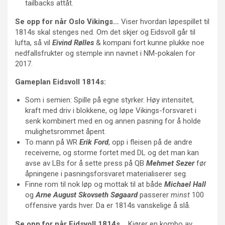
tailbacks attåt.
Se opp for når Oslo Vikings…
Viser hvordan løpespillet til
1814s skal stenges ned. Om det skjer og Eidsvoll går til
lufta, så vil
Eivind Rølles
& kompani fort kunne plukke noe
nedfallsfrukter og stemple inn navnet i NM-pokalen for
2017.
Gameplan Eidsvoll 1814s:
Som i semien: Spille på egne styrker. Høy intensitet,
kraft med driv i blokkene, og løpe Vikings-forsvaret i
senk kombinert med en og annen pasning for å holde
mulighetsrommet åpent.
To mann på WR
Erik Ford
, opp i fleisen på de andre
receiverne, og storme fortet med DL og det man kan
avse av LBs for å sette press på QB
Mehmet Sezer
før
åpningene i pasningsforsvaret materialiserer seg.
Finne rom til nok løp og mottak til at både
Michael Hall
og
Arne August Skovseth Søgaard
passerer
minst
100
offensive yards hver. Da er 1814s vanskelige å slå.
Se opp for når Eidsvoll 1814s…
Kjører en kombo av