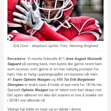
Erik Ford
– eksplosiv spiller. Foto: Henning Ringlund
Receivere:
Vi nevnte Eidsvolls #11
Arne August Skovseth
Søgaard
på running back, men kunne like gjerne nevnt ham
som receiver, som gjerne er en mer naturlig posisjon for
ham. Han er farlig i pasningsspillet om kastene når ham.
#1
Espen Opheim Waagen
og #88
Tor Erik Borgeteien
Stensjøen
er andre navn å holde et øye med for 1814s her.
Spesielt
Opheim Waagen
har et talent som kan skape noe.
Det spørs allikevel om ikke det snarere er noe å snakke om
i 2018+ enn allerede nå.
Vikings har både en topp og en dybde i denne