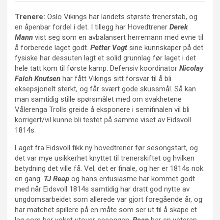
Trenere:
Oslo Vikings har landets største trenerstab, og
en åpenbar fordel i det. I tillegg har Hovedtrener
Derek
Mann
vist seg som en avbalansert herremann med evne til
å forberede laget godt.
Petter Vogt
sine kunnskaper på det
fysiske har dessuten lagt et solid grunnlag før laget i det
hele tatt kom til første kamp. Defensiv koordinator
Nicolay
Falch Knutsen
har fått Vikings sitt forsvar til å bli
eksepsjonelt sterkt, og får svært gode skussmål. Så kan
man samtidig stille spørsmålet med om svakhetene
Vålerenga Trolls greide å eksponere i semifinalen vil bli
korrigert/vil kunne bli testet på samme viset av Eidsvoll
1814s.
Laget fra Eidsvoll fikk ny hovedtrener før sesongstart, og
det var mye usikkerhet knyttet til trenerskiftet og hvilken
betydning det ville få. Vel; det er finale, og her er 1814s nok
en gang.
TJ Reap
og hans entusiasme har kommet godt
med når Eidsvoll 1814s samtidig har dratt god nytte av
ungdomsarbeidet som allerede var gjort foregående år, og
har matchet spillere på en måte som ser ut til å skape et
lag som har vokst utover sesongen.
Reap
har en veteran