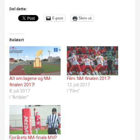
Del dette:
E-post
Skriv ut
Relatert
Alt om lagene og NM-
Film: NM-finalen 2017!
finalen 2017!
12. juli 2017
8. juli 2017
i "Film"
i "Artikler"
Fjorårets NM-finale MVP