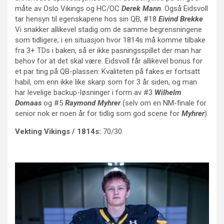
måte av Oslo Vikings og HC/OC
Derek Mann
. Også Eidsvoll
tar hensyn til egenskapene hos sin QB, #18
Eivind Brekke
.
Vi snakker allikevel stadig om de samme begrensningene
som tidligere; i en situasjon hvor 1814s må komme tilbake
fra 3+ TDs i baken, så er ikke pasningsspillet der man har
behov for at det skal være. Eidsvoll får allikevel bonus for
et par ting på QB-plassen: Kvaliteten på fakes er fortsatt
habil, om enn ikke like skarp som for 3 år siden, og man
har levelige backup-løsninger i form av #3
Wilhelm
Domaas
og #5
Raymond Myhrer
(selv om en NM-finale for
senior nok er noen år for tidlig som god scene for
Myhrer
).
Vekting Vikings / 1814s:
70/30.