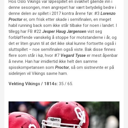
Hos Oslo Vikings var løpespillet en svakhet gående inn i
denne sesongen, men angrepet har vært betydelig bedre i
denne delen av spillet i 2017 kontra årene før. #3
Lorenzo
Proctor
er, om frisk etter skade i semifinalen, en meget
habil running back som ikke står tilbake for noen i landet. I
tillegg har FB #22
Jesper Haug Jørgensen
vist seg
forbløffende vanskelig å stoppe for motstanderne i år, og
det er liten grunn til at det ikke skal kunne fortsette også i
sluttspillet – noe semifinalen også viste. Bak disse finnes
flere som står i kø, hvor #7
Vegard Tysse
er mest åpenbar
å nevne. Han har imidlertid ikke helt den samme
spisskompetansen som
Proctor
, så om sistnevnte er på
sidelinjen vil Vikings savne ham.
Vekting Vikings / 1814s:
35 / 65.