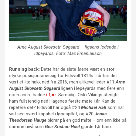
Arne August Skovseth Søgaard
– ligaens ledende i
løpeyards. Foto: Max Emanuelson
Running back:
Dette har de siste årene vært en stor
styrke posisjonsmessig for Eidsvoll 1814s. I år har det
vært et lite hakk ned fra 2016, men allikevel leder #11
Arne
August Skovseth Søgaard
ligaen i løpeyards med flere enn
noen andre hadde
i fjor
. Samtidig: Oslo Vikings stengte
ham fullstendig ned i lagenes første møte i år. Kan de
repetere det? Eidsvoll har også #24
Michael Hall
som har
vist seg svært kapabel i løpespillet, og #20
Jonas
Theodorsen Hauge
bidrar på en god måte – om enn ikke på
samme nivå som
Geir Kristian Hoel
gjorde før ham.