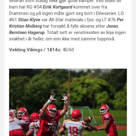
veteran som stadig vekk gjør gode kamper. Ved siden av
ham har RG #54
Eirik Kortgaard
kommet over fra
Drammen og på ingen måte gjort seg bort i Eliteserien. LG
#61
Stian Klyve
var All-Star materiale i fjor, og LT #76
Per
Kristian Molberg
har forsøkt å fylle skoene etter
Jonas
Berntsen Hagerup
. Totalt sett er venstresiden av linja ingen
svakhet i år heller, om enn ikke med samme toppnivå.
Vekting Vikings / 1814s:
40/60