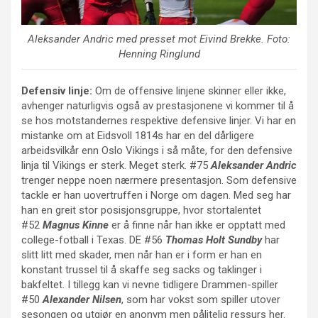
Aleksander Andric
med presset mot
Eivind Brekke
. Foto:
Henning Ringlund
Defensiv linje:
Om de offensive linjene skinner eller ikke,
avhenger naturligvis også av prestasjonene vi kommer til å
se hos motstandernes respektive defensive linjer. Vi har en
mistanke om at Eidsvoll 1814s har en del dårligere
arbeidsvilkår enn Oslo Vikings i så måte, for den defensive
linja til Vikings er sterk. Meget sterk. #75
Aleksander Andric
trenger neppe noen nærmere presentasjon. Som defensive
tackle er han uovertruffen i Norge om dagen. Med seg har
han en greit stor posisjonsgruppe, hvor stortalentet
#52
Magnus Kinne
er å finne når han ikke er opptatt med
college-fotball i Texas. DE #56
Thomas Holt Sundby
har
slitt litt med skader, men når han er i form er han en
konstant trussel til å skaffe seg sacks og taklinger i
bakfeltet. I tillegg kan vi nevne tidligere Drammen-spiller
#50
Alexander Nilsen
, som har vokst som spiller utover
sesongen og utgjør en anonym men pålitelig ressurs her.