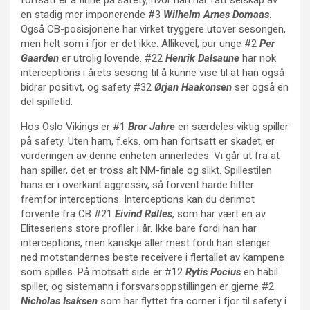
fortsatt er å finne på safety, hvor han har fått selskap av
en stadig mer imponerende #3
Wilhelm Arnes Domaas
.
Også CB-posisjonene har virket tryggere utover sesongen,
men helt som i fjor er det ikke. Allikevel; pur unge #2
Per
Gaarden
er utrolig lovende. #22
Henrik Dalsaune
har nok
interceptions i årets sesong til å kunne vise til at han også
bidrar positivt, og safety #32
Ørjan Haakonsen
ser også en
del spilletid.
Hos Oslo Vikings er #1
Bror Jahre
en særdeles viktig spiller
på safety. Uten ham, f.eks. om han fortsatt er skadet, er
vurderingen av denne enheten annerledes. Vi går ut fra at
han spiller, det er tross alt NM-finale og slikt. Spillestilen
hans er i overkant aggressiv, så forvent harde hitter
fremfor interceptions. Interceptions kan du derimot
forvente fra CB #21
Eivind Rølles
, som har vært en av
Eliteseriens store profiler i år. Ikke bare fordi han har
interceptions, men kanskje aller mest fordi han stenger
ned motstandernes beste receivere i flertallet av kampene
som spilles. På motsatt side er #12
Rytis Pocius
en habil
spiller, og sistemann i forsvarsoppstillingen er gjerne #2
Nicholas Isaksen
som har flyttet fra corner i fjor til safety i