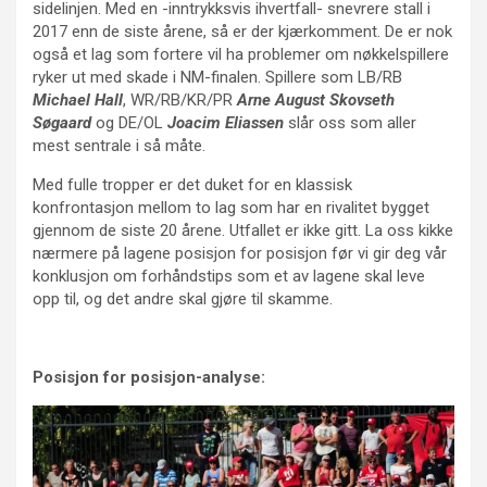
sidelinjen. Med en -inntrykksvis ihvertfall- snevrere stall i
2017 enn de siste årene, så er der kjærkomment. De er nok
også et lag som fortere vil ha problemer om nøkkelspillere
ryker ut med skade i NM-finalen. Spillere som LB/RB
Michael Hall
, WR/RB/KR/PR
Arne August Skovseth
Søgaard
og DE/OL
Joacim Eliassen
slår oss som aller
mest sentrale i så måte.
Med fulle tropper er det duket for en klassisk
konfrontasjon mellom to lag som har en rivalitet bygget
gjennom de siste 20 årene. Utfallet er ikke gitt. La oss kikke
nærmere på lagene posisjon for posisjon før vi gir deg vår
konklusjon om forhåndstips som et av lagene skal leve
opp til, og det andre skal gjøre til skamme.
Posisjon for posisjon-analyse: