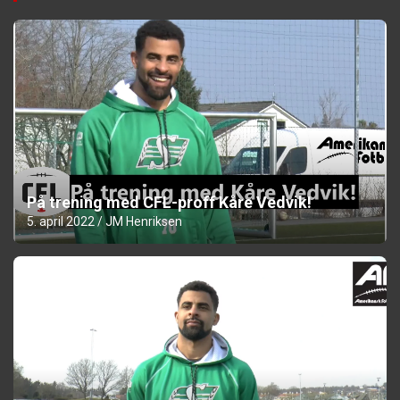
På trening med CFL-proff Kåre Vedvik!
5. april 2022
JM Henriksen