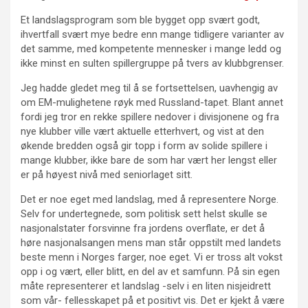
Et landslagsprogram som ble bygget opp svært godt,
ihvertfall svært mye bedre enn mange tidligere varianter av
det samme, med kompetente mennesker i mange ledd og
ikke minst en sulten spillergruppe på tvers av klubbgrenser.
Jeg hadde gledet meg til å se fortsettelsen, uavhengig av
om EM-mulighetene røyk med Russland-tapet. Blant annet
fordi jeg tror en rekke spillere nedover i divisjonene og fra
nye klubber ville vært aktuelle etterhvert, og vist at den
økende bredden også gir topp i form av solide spillere i
mange klubber, ikke bare de som har vært her lengst eller
er på høyest nivå med seniorlaget sitt.
Det er noe eget med landslag, med å representere Norge.
Selv for undertegnede, som politisk sett helst skulle se
nasjonalstater forsvinne fra jordens overflate, er det å
høre nasjonalsangen mens man står oppstilt med landets
beste menn i Norges farger, noe eget. Vi er tross alt vokst
opp i og vært, eller blitt, en del av et samfunn. På sin egen
måte representerer et landslag -selv i en liten nisjeidrett
som vår- fellesskapet på et positivt vis. Det er kjekt å være