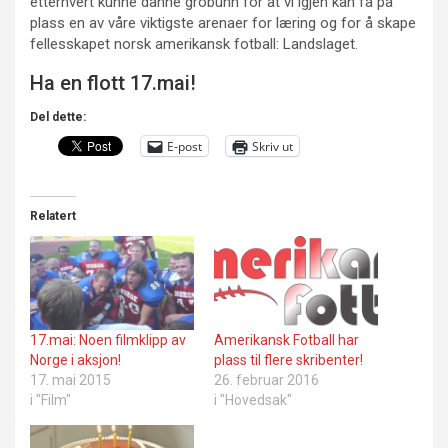
etterhvert kunne danne grobunn for at vi igjen kan få på
plass en av våre viktigste arenaer for læring og for å skape
fellesskapet norsk amerikansk fotball: Landslaget.
Ha en flott 17.mai!
Del dette:
E-post
Skriv ut
Relatert
17.mai: Noen filmklipp av
Amerikansk Fotball har
Norge i aksjon!
plass til flere skribenter!
17. mai 2015
26. februar 2016
i "Film"
i "Hovedsak"