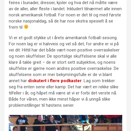
feires i bunader, dresser, kjoler og hva det nå måtte være
av de aller, aller fleste i landet. Inkludert tilnærmet alle innen
norsk amerikansk fotball. For noen er det til og med første
norske nasjonaldag, så de har noe ekstra spesielt å se
frem til
Vi er et godt stykke ut i årets amerikansk fotball-sesong.
For noen lag er vi halvveis og vel så det, for andre er vi på
vei dit. Hittil har det både vært noen positive overraskelser
og noen skuffelser. De sportslige skuffelsene skal vi alle
klare å takle greit – de er stort sett subjektive, og noens
skuffelse er gjerne noen andres positive overraskelse. De
skuffelsene som er mer bekymringsfulle er de vi blant
annet har
diskutert i flere podkaster
: Lag som trekker
seg fra enten serie eller kamp. Det har vært en rekke slike
tilfeller i år, og håpet må være at vi er forbi det verste nå.
Både for våren, men ikke minst håper vi å unngå slike
problemstillinger til høstens serier.