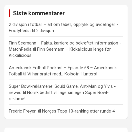
Siste kommentarer
2 divisjon i fotball – alt om tabell, opprykk og avdelinger -
FootyPedia
til
2.divisjon
Finn Seemann – Fakta, karriere og bekreftet informasjon -
MatchPedia
til
Finn Seemann – Kickalicious lenge før
Kickalicious
Amerikansk Fotball Podkast – Episode 68 – Amerikansk
Fotball
til
Vi har pratet med….Kolbotn Hunters!
Super Bowl-reklamene: Squid Game, Ant-Man og Ylvis -
neweu
til
Norsk bedrift vil lage sin egen Super Bowl-
reklame!
Fredric Frøyen
til
Norges Topp 10-ranking etter runde 4