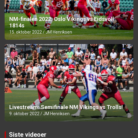
NM-finalen 2022: Oslo Vikings vs Eidsvoll
1814s
15. oktober 2022
JM Henriksen
Livestream: Semifinale NM Vikings vs Trolls!
9. oktober 2022
JM Henriksen
Siste videoer