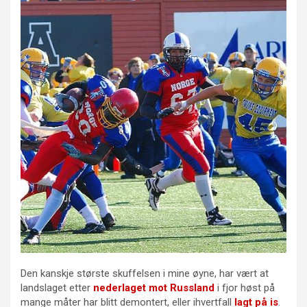
Den kanskje største skuffelsen i mine øyne, har vært at
landslaget etter
nederlaget mot Russland
i fjor høst på
mange måter har blitt demontert, eller ihvertfall
lagt på is
.