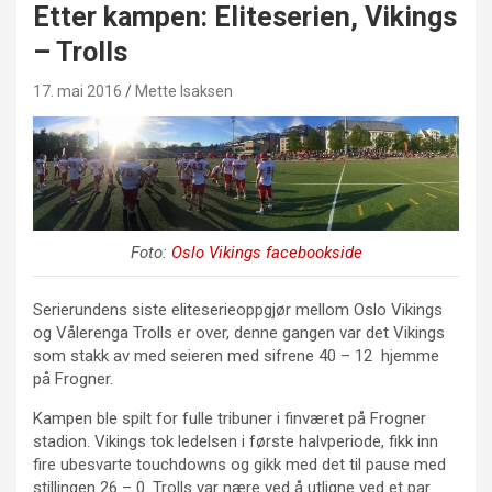
Etter kampen: Eliteserien, Vikings
– Trolls
17. mai 2016
Mette Isaksen
Foto:
Oslo Vikings facebookside
Serierundens siste eliteserieoppgjør mellom Oslo Vikings
og Vålerenga Trolls er over, denne gangen var det Vikings
som stakk av med seieren med sifrene 40 – 12 hjemme
på Frogner.
Kampen ble spilt for fulle tribuner i finværet på Frogner
stadion. Vikings tok ledelsen i første halvperiode, fikk inn
fire ubesvarte touchdowns og gikk med det til pause med
stillingen 26 – 0. Trolls var nære ved å utligne ved et par