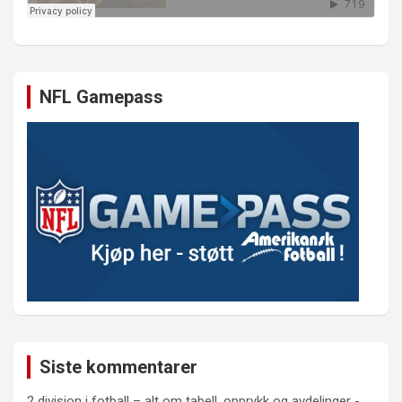
NFL Gamepass
Siste kommentarer
2 divisjon i fotball – alt om tabell, opprykk og avdelinger -