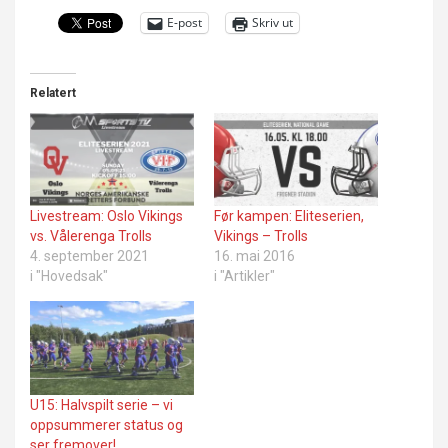
E-post
Skriv ut
Relatert
Livestream: Oslo Vikings
Før kampen: Eliteserien,
vs. Vålerenga Trolls
Vikings – Trolls
4. september 2021
16. mai 2016
i "Hovedsak"
i "Artikler"
U15: Halvspilt serie – vi
oppsummerer status og
ser fremover!