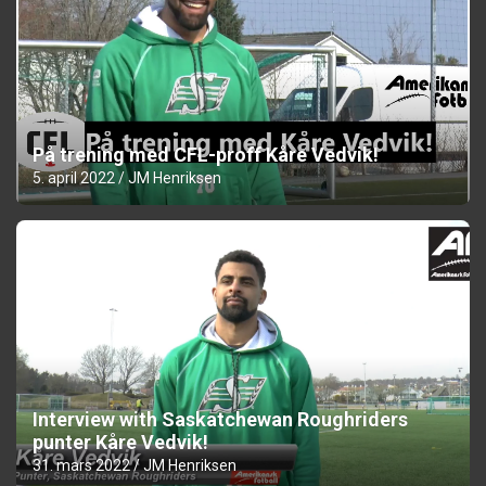
På trening med CFL-proff Kåre Vedvik!
5. april 2022
JM Henriksen
Interview with Saskatchewan Roughriders
punter Kåre Vedvik!
31. mars 2022
JM Henriksen