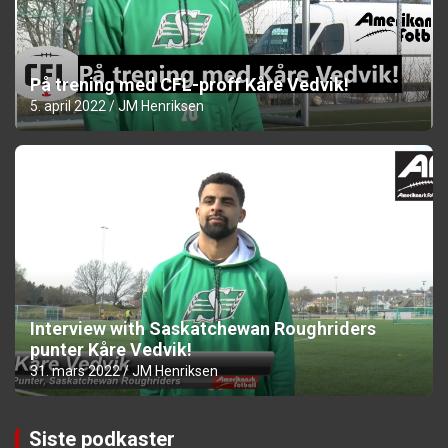
På trening med CFL-proff Kåre Vedvik!
5. april 2022
JM Henriksen
Interview with Saskatchewan Roughriders
punter Kåre Vedvik!
31. mars 2022
JM Henriksen
Siste podkaster