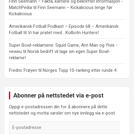
Finn Seemann – Fakta, karriere og bekreftet informasjon -
MatchPedia
til
Finn Seemann – Kickalicious lenge før
Kickalicious
Amerikansk Fotball Podkast – Episode 68 – Amerikansk
Fotball
til
Vi har pratet med….Kolbotn Hunters!
Super Bowl-reklamene: Squid Game, Ant-Man og Ylvis -
neweu
til
Norsk bedrift vil lage sin egen Super Bowl-
reklame!
Fredric Frøyen
til
Norges Topp 10-ranking etter runde 4
Abonner på nettstedet via e-post
Oppgi e-postadressen din for å abonnere på dette
nettstedet og motta varsler om nye innlegg via e-post.
E-
postadresse