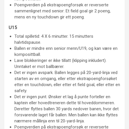
Poengverdien på ekstrapoengforsøk er reverserte
sammenlignet med senior: Et field goal gir 2 poeng,
mens en ny touchdown gir ett poeng.
U15
Total spilletid: 4 X 6 minutter. 15 minutters
halvtidspause.
Ballen er mindre enn senior menn/U19, og kan være en
komposittball.
Lave blokkeringer er ikke tillatt (klipping inkludert).
Unntaket er mot ballbærer.
Det er ingen avspark. Ballen legges på 20-yard-linja ved
starten av en omgang, eller etter ekstrapoengforsøket
etter en touchdown, eller etter et field goal, eller etter en
safety.
Det er ingen punt. Ønsker et lag å punte forteller en
kaptein eller hovedtreneren dette til hoveddommeren.
Deretter flyttes ballen 30 yards nedover banen, hvor det
forsvarende laget får ballen. Men ballen kan ikke flyttes
nærmere mållinja enn til 20-yard-linja.
Poengverdien på ekstrapoengforsøk er reverserte