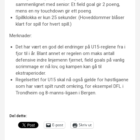
sammenlignet med senior: Et field goal gir 2 poeng,
mens en ny touchdown gir ett poeng.
Spillklokka er kun 25 sekunder. (Hoveddommer blåser
klart for spill for hvert spill.)
Merknader:
Det har vært en god del endringer på U15-reglene fra i
fjor til i år. Blant annet er regelen om maks antall
defensive indre linjemenn fjernet, field goals på vanlig
scrimmage er nå lov, og kampen kan gå til
ekstraperioder.
Regelsettet for U15 skal nå også gjelde for høstligaene
som har vært spilt rundt omkring, for eksempel DFL i
Trondheim og 8-manns-ligaen i Bergen.
Del dette:
E-post
Skriv ut