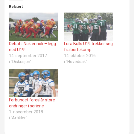
Relatert
Debatt: Nok er nok – legg
Lura Bulls U19 trekker seg
ned U19!
fra bortekamp
14. september 2017
14. oktober 2016
i "Diskusjon"
i "Hovedsak"
Forbundet foreslår store
endringer i seriene
1. november 2018
i "Artikler"