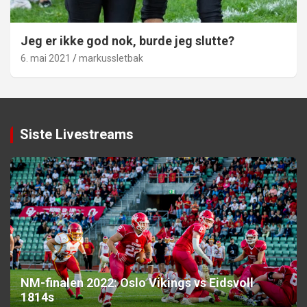
Jeg er ikke god nok, burde jeg slutte?
6. mai 2021
markussletbak
Siste Livestreams
NM-finalen 2022: Oslo Vikings vs Eidsvoll
1814s