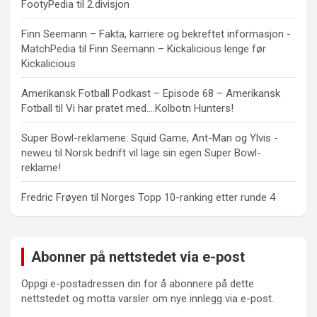
FootyPedia
til
2.divisjon
Finn Seemann – Fakta, karriere og bekreftet informasjon -
MatchPedia
til
Finn Seemann – Kickalicious lenge før
Kickalicious
Amerikansk Fotball Podkast – Episode 68 – Amerikansk
Fotball
til
Vi har pratet med….Kolbotn Hunters!
Super Bowl-reklamene: Squid Game, Ant-Man og Ylvis -
neweu
til
Norsk bedrift vil lage sin egen Super Bowl-
reklame!
Fredric Frøyen
til
Norges Topp 10-ranking etter runde 4
Abonner på nettstedet via e-post
Oppgi e-postadressen din for å abonnere på dette
nettstedet og motta varsler om nye innlegg via e-post.