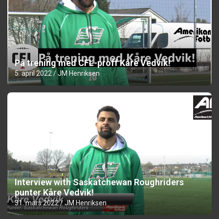
På trening med CFL-proff Kåre Vedvik!
5. april 2022
JM Henriksen
Interview with Saskatchewan Roughriders
punter Kåre Vedvik!
31. mars 2022
JM Henriksen