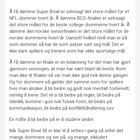
Å få dømme Super Bowl er selvsagt det store målet for et
NFL-dommer hvert år. Å dømme BCS-finalen er selvsagt
det store målet for de beste college-dommerne hvert år. Å
dømme den norske seniorfinalen er det store målet for de
norske dommerne hvert år. Uansett hvilket nivå man er på
som dommer så har de som satser satt seg mål. Det er
ikke bare spillere og trenere som har slike sportslige mål.
Å få dømme en finale er en belønning for det man har gjort
gjennom sesongen, at man har vært blant de beste. Kom
man ikke til finalen så var man ikke god nok denne gangen.
Og for dommere så gjelder det samme som for spillere
hvis man ønsker å bli bedre og godt nok mentalt forberedt,
nemlig å trene. Det vil si bli bedre på regler, bli bedre på
teknikk, komme i god nok fysisk form, bli bedre på
kommunikasjon, bli bedre på konflikthåndtering osv.
En måte å bli bedre på er å studere andre:
Når Super Bowl 50 er klar til å settes i gang så sitter det
mange dommere og ser på, og mange, inkludert