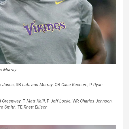
us Murray
.
e Jones
, RB
Latavius Murray
, QB
Case Keenum
, P
Ryan
d Greenway
, T
Matt Kalil
, P
Jeff Locke
, WR
Charles Johnson
,
re Smith
, TE
Rhett Ellison