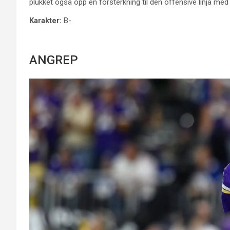
plukket også opp en forsterkning til den offensive linja me
Karakter:
B-
ANGREP