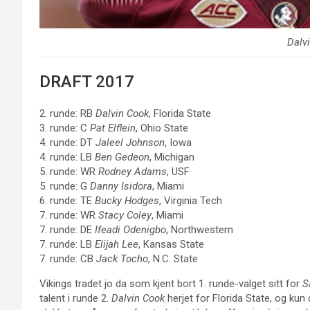
Dalv
DRAFT 2017
2. runde: RB
Dalvin Cook
, Florida State
3. runde: C
Pat Elflein
, Ohio State
4. runde: DT
Jaleel Johnson
, Iowa
4. runde: LB
Ben Gedeon
, Michigan
5. runde: WR
Rodney Adams
, USF
5. runde: G
Danny Isidora
, Miami
6. runde: TE
Bucky Hodges
, Virginia Tech
7. runde: WR
Stacy Coley
, Miami
7. runde: DE
Ifeadi Odenigbo
, Northwestern
7. runde: LB
Elijah Lee
, Kansas State
7. runde: CB
Jack Tocho
, N.C. State
Vikings tradet jo da som kjent bort 1. runde-valget sitt for
S
talent i runde 2.
Dalvin Cook
herjet for Florida State, og kun d