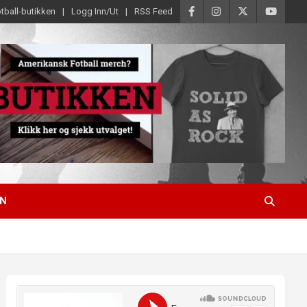
tball-butikken
Logg Inn/Ut
RSS Feed
EN