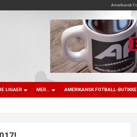
Amerikansk Fo
E LIGAER
MER…
AMERIKANSK FOTBALL-BUTIKK
017!