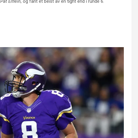
d
Pat Elflein
, og fant et beist av en tight end i runde 6.