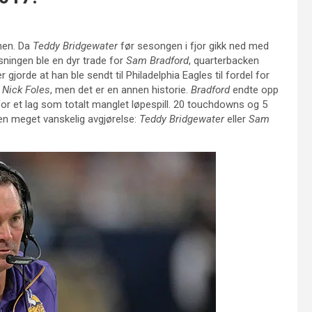
nen. Da
Teddy Bridgewater
før sesongen i fjor gikk ned med
øsningen ble en dyr trade for
Sam Bradford
, quarterbacken
gjorde at han ble sendt til Philadelphia Eagles til fordel for
å
Nick Foles
, men det er en annen historie.
Bradford
endte opp
for et lag som totalt manglet løpespill. 20 touchdowns og 5
 en meget vanskelig avgjørelse:
Teddy Bridgewater
eller
Sam