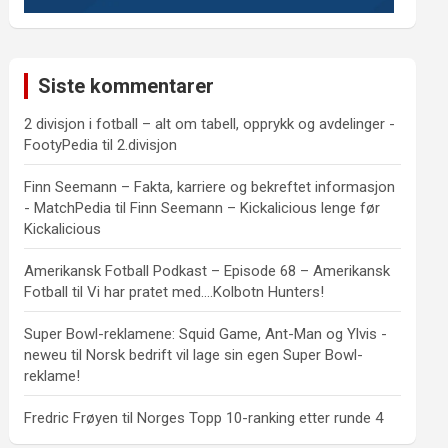
Siste kommentarer
2 divisjon i fotball – alt om tabell, opprykk og avdelinger -
FootyPedia
til
2.divisjon
Finn Seemann – Fakta, karriere og bekreftet informasjon
- MatchPedia
til
Finn Seemann – Kickalicious lenge før
Kickalicious
Amerikansk Fotball Podkast – Episode 68 – Amerikansk
Fotball
til
Vi har pratet med….Kolbotn Hunters!
Super Bowl-reklamene: Squid Game, Ant-Man og Ylvis -
neweu
til
Norsk bedrift vil lage sin egen Super Bowl-
reklame!
Fredric Frøyen
til
Norges Topp 10-ranking etter runde 4