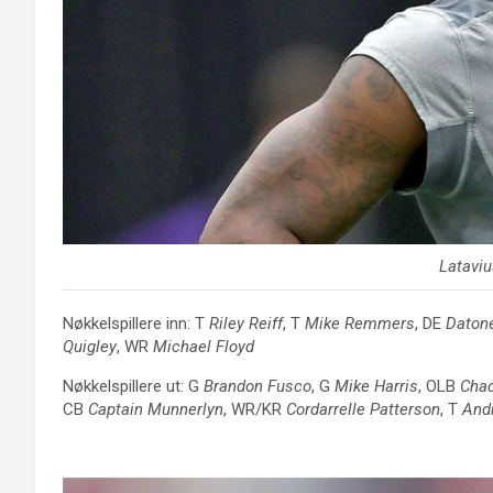
Latavi
Nøkkelspillere inn: T
Riley Reiff
, T
Mike Remmers
, DE
Daton
Quigley
, WR
Michael Floyd
Nøkkelspillere ut: G
Brandon Fusco
, G
Mike Harris
, OLB
Cha
CB
Captain Munnerlyn
, WR/KR
Cordarrelle Patterson
, T
And