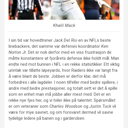
Khalil Mack
I sin tid var hovedtrener
Jack Del Rio
en av NFLs beste
linebackere, det samme var defensiv koordinator
Ken
Norton Jr.
Det er nok derfor med en viss frustrasjon de
måtte konstantere at fjorårets defense ikke holdt mål. Man
endte ned mot bunnen i NFL i en rekke statistikker. Ett viktig
unntak var tillatte løpeyards, hvor Raiders ikke var langt fra
å være blant de beste. Jobben er derfor klar; det må
forbedres i alle lagdeler. I noen tilfeller med bedre spillere, i
andre med bedre prestasjoner, og totalt sett er det å spille
som en enhet man må jobbe aller mest med. Det er en
rekke nye fjes her, og vi tviler ikke på talentet. Spørsmålet
er om veteraner som
Charles Woodson
og
Justin Tuck
vil
være for mye savnet, og om forsvaret dermed vil savne
tydelige ledere på banen og i garderoben.