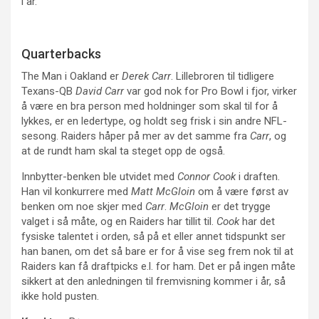
i år.
Quarterbacks
The Man i Oakland er
Derek Carr
. Lillebroren til tidligere
Texans-QB
David Carr
var god nok for Pro Bowl i fjor, virker
å være en bra person med holdninger som skal til for å
lykkes, er en ledertype, og holdt seg frisk i sin andre NFL-
sesong. Raiders håper på mer av det samme fra
Carr
, og
at de rundt ham skal ta steget opp de også.
Innbytter-benken ble utvidet med
Connor Cook
i draften.
Han vil konkurrere med
Matt McGloin
om å være først av
benken om noe skjer med
Carr
.
McGloin
er det trygge
valget i så måte, og en Raiders har tillit til.
Cook
har det
fysiske talentet i orden, så på et eller annet tidspunkt ser
han banen, om det så bare er for å vise seg frem nok til at
Raiders kan få draftpicks e.l. for ham. Det er på ingen måte
sikkert at den anledningen til fremvisning kommer i år, så
ikke hold pusten.