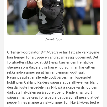
Derek Carr
Offensiv koordinator
Bill Musgrave
har fått alle verktøyene
han trenger for å bygge en angrepsmessig juggernaut. Det
forutsetter riktignok at QB
Derek Carr
er den fremtidige
stjernen som Raiders tror han er, og som han har gitt en
rekke indikasjoner på at han er gjennom godt spill.
Pasningsspillet er allerede godt på vei, men løpespillet
holdt igjen Oakland Raiders såpass at de allikevel var blant
den dårligste fjerdedelen av NFL på å skape yards, og den
dårligste halvdelen på å score poeng. Raiders har gjort
såpass mange grep for å bedre det personellmessig at det
neppe finnes mange unnskyldninger for ikke å lykkes bedre