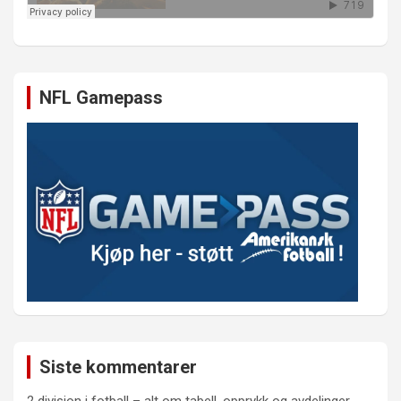
NFL Gamepass
Siste kommentarer
2 divisjon i fotball – alt om tabell, opprykk og avdelinger -