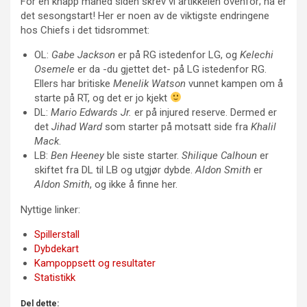
For en knapp måned siden skrev vi artikkelen ovenfor; nå er
det sesongstart! Her er noen av de viktigste endringene
hos Chiefs i det tidsrommet:
OL:
Gabe Jackson
er på RG istedenfor LG, og
Kelechi
Osemele
er da -du gjettet det- på LG istedenfor RG.
Ellers har britiske
Menelik Watson
vunnet kampen om å
starte på RT, og det er jo kjekt
DL:
Mario Edwards Jr.
er på injured reserve. Dermed er
det
Jihad Ward
som starter på motsatt side fra
Khalil
Mack
.
LB:
Ben Heeney
ble siste starter.
Shilique Calhoun
er
skiftet fra DL til LB og utgjør dybde.
Aldon Smith
er
Aldon Smith
, og ikke å finne her.
Nyttige linker:
Spillerstall
Dybdekart
Kampoppsett og resultater
Statistikk
Del dette: