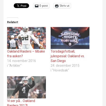
E-post
Skriv ut
Relatert
Oakland Raiders – tilbake
Torsdagsfotball,
fra asken?
julespesial: Oakland vs.
14. november 2016
San Diego
i "Artikler"
24. desember 2015
i "Hovedsak"
Vi ser på… Oakland
Raiders 2017!