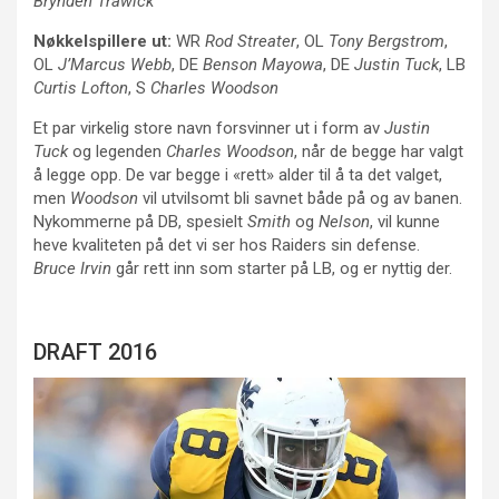
Brynden Trawick
Nøkkelspillere ut:
WR
Rod Streater
, OL
Tony Bergstrom
,
OL
J’Marcus Webb
, DE
Benson Mayowa
, DE
Justin Tuck
, LB
Curtis Lofton
, S
Charles Woodson
Et par virkelig store navn forsvinner ut i form av
Justin
Tuck
og legenden
Charles Woodson
, når de begge har valgt
å legge opp. De var begge i «rett» alder til å ta det valget,
men
Woodson
vil utvilsomt bli savnet både på og av banen.
Nykommerne på DB, spesielt
Smith
og
Nelson
, vil kunne
heve kvaliteten på det vi ser hos Raiders sin defense.
Bruce Irvin
går rett inn som starter på LB, og er nyttig der.
DRAFT 2016