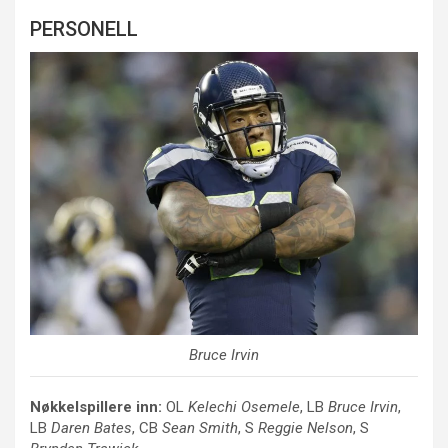
PERSONELL
Bruce Irvin
Nøkkelspillere inn:
OL
Kelechi Osemele
, LB
Bruce Irvin
,
LB
Daren Bates
, CB
Sean Smith
, S
Reggie Nelson
, S