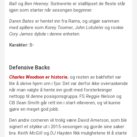
Ball
og
Ben Heeney
. Sistnevnte er stalltipset de fleste står
igjen som starter når sesongen begynner.
Daren Bates
er hentet inn fra Rams, og utgjør sammen
med spillere som
Korey Toomer
,
John Lotulelei
og rookie
Cory James
dybde i denne enheten.
Karakter:
B-
Defensive Backs
Charles Woodson
er historie
, og resten av bakfeltet var
lite å skrive hjem om i fjor. Det var derfor ikke overraskende
når man valgte å hente inn godt med forsterkninger
nettopp til denne posisjonsgruppa. FS
Reggie Nelson
og
CB
Sean Smith
går rett inn i start-elleveren, og vil kunne
gjøre en meget god jobb.
Den andre corneren vil trolig være
David Amerson
, som ble
signert et stykke ut i 2015-sesongen og gjorde sine saker
bra.
Keith McGill
og
DJ Hayden
fikk mulighetene til å starte