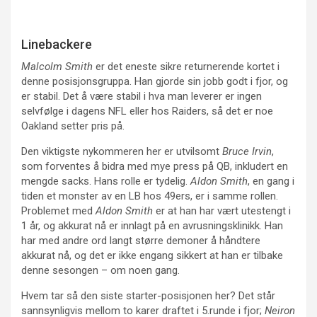
Linebackere
Malcolm Smith
er det eneste sikre returnerende kortet i
denne posisjonsgruppa. Han gjorde sin jobb godt i fjor, og
er stabil. Det å være stabil i hva man leverer er ingen
selvfølge i dagens NFL eller hos Raiders, så det er noe
Oakland setter pris på.
Den viktigste nykommeren her er utvilsomt
Bruce Irvin
,
som forventes å bidra med mye press på QB, inkludert en
mengde sacks. Hans rolle er tydelig.
Aldon Smith
, en gang i
tiden et monster av en LB hos 49ers, er i samme rollen.
Problemet med
Aldon Smith
er at han har vært utestengt i
1 år, og akkurat nå er innlagt på en avrusningsklinikk. Han
har med andre ord langt større demoner å håndtere
akkurat nå, og det er ikke engang sikkert at han er tilbake
denne sesongen – om noen gang.
Hvem tar så den siste starter-posisjonen her? Det står
sannsynligvis mellom to karer draftet i 5.runde i fjor;
Neiron