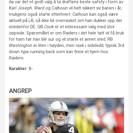
da var det et godt valg å ta draftens beste safety i form av
Karl Joseph
.
Ward
og Calhoun vil helt sikkert se banen i år,
muligens også starte etterhvert.
Calhoun
kan også være
aktuell på LB, så ikke bli overrasket om han dukker opp der
istedenfor DE. QB
Cook
er et interessant valg med stor
oppside. Spørsmålet er om Raiders i det hele tatt vil få bruk
for ham før han blir sur og vil starte et annet sted. RB
Washington
er liten i høyden, men rask i sideledd; typisk 3rd
down type running back som kan finne et hjem hos
Raiders.
Karakter:
B-
ANGREP