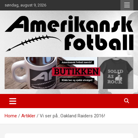
Skip
søndag, august 9, 2026
to
content
Alt om amerikansk fotball!
Amerikansk Fotball
Home
Artikler
Vi ser på…Oakland Raiders 2016!