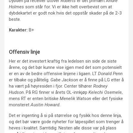
Dybden på receiver utover
Roberts
er det primært
Andre
Holmes
som står for. Vi er ikke helt overbevist om at
dybdekartet er godt nok hvis det oppstår skader på de 2-3
beste.
Karakter:
B+
Offensiv linje
Her er det investert kraftig fra ledelsen sin side de siste
årene, og det bør kunne vise igjen med det som potensielt
er en av de bedre offensive linjene i ligaen. LT
Donald Penn
er tilbake og pålitelig.
Gabe Jackson
er å finne på LG etter å
ha vært på høyresiden i fjor. Center tilhører
Rodney
Hudson
. På RG finner vi årets OL-innkjøp
Kelechi Osemele
,
mens RT er enten britiske
Menelik Watson
eller det fysiske
monsteret
Austin Howard
.
Det er ingenting å si på størrelse og fysikk hos denne linja,
og det bør være gode nyheter for løpespillet som trenger å
heves i kvalitet. Samtidig: Nesten alle disse var på plass