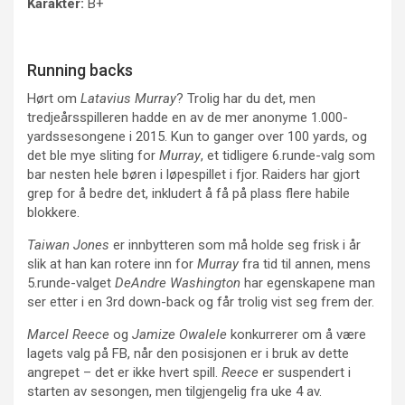
Karakter:
B+
Running backs
Hørt om
Latavius Murray
? Trolig har du det, men
tredjeårsspilleren hadde en av de mer anonyme 1.000-
yardssesongene i 2015. Kun to ganger over 100 yards, og
det ble mye sliting for
Murray
, et tidligere 6.runde-valg som
bar nesten hele børen i løpespillet i fjor. Raiders har gjort
grep for å bedre det, inkludert å få på plass flere habile
blokkere.
Taiwan Jones
er innbytteren som må holde seg frisk i år
slik at han kan rotere inn for
Murray
fra tid til annen, mens
5.runde-valget
DeAndre Washington
har egenskapene man
ser etter i en 3rd down-back og får trolig vist seg frem der.
Marcel Reece
og
Jamize Owalele
konkurrerer om å være
lagets valg på FB, når den posisjonen er i bruk av dette
angrepet – det er ikke hvert spill.
Reece
er suspendert i
starten av sesongen, men tilgjengelig fra uke 4 av.