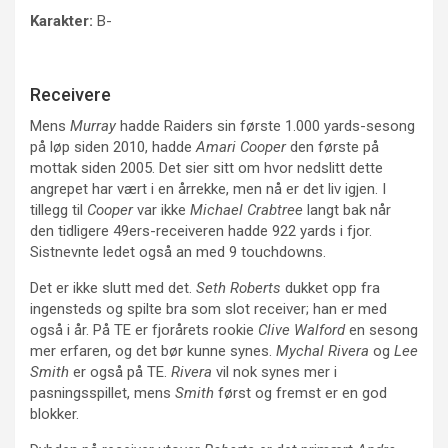
Karakter:
B-
Receivere
Mens
Murray
hadde Raiders sin første 1.000 yards-sesong
på løp siden 2010, hadde
Amari Cooper
den første på
mottak siden 2005. Det sier sitt om hvor nedslitt dette
angrepet har vært i en årrekke, men nå er det liv igjen. I
tillegg til
Cooper
var ikke
Michael Crabtree
langt bak når
den tidligere 49ers-receiveren hadde 922 yards i fjor.
Sistnevnte ledet også an med 9 touchdowns.
Det er ikke slutt med det.
Seth Roberts
dukket opp fra
ingensteds og spilte bra som slot receiver; han er med
også i år. På TE er fjorårets rookie
Clive Walford
en sesong
mer erfaren, og det bør kunne synes.
Mychal Rivera
og
Lee
Smith
er også på TE.
Rivera
vil nok synes mer i
pasningsspillet, mens
Smith
først og fremst er en god
blokker.