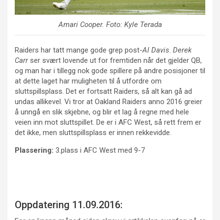
Amari Cooper
. Foto: Kyle Terada
Raiders har tatt mange gode grep post-
Al Davis
.
Derek
Carr
ser svært lovende ut for fremtiden når det gjelder QB,
og man har i tillegg nok gode spillere på andre posisjoner til
at dette laget har muligheten til å utfordre om
sluttspillsplass. Det er fortsatt Raiders, så alt kan gå ad
undas allikevel. Vi tror at Oakland Raiders anno 2016 greier
å unngå en slik skjebne, og blir et lag å regne med hele
veien inn mot sluttspillet. De er i AFC West, så rett frem er
det ikke, men sluttspillsplass er innen rekkevidde.
Plassering:
3.plass i AFC West med 9-7
Oppdatering 11.09.2016: