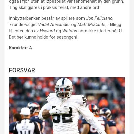
også i fjor, uten at løpespillet var fenomenalt av den grunn.
Ting skal gjøres i praksis først, med andre ord.
Innbytterbenken består av spillere som
Jon Feliciano
,
7.runde-valget
Vadal Alexander
og
Matt McCants
, i tillegg
til enten den av
Howard
og
Watson
som ikke starter på RT.
Det bør kunne holde for sesongen!
Karakter:
A-
FORSVAR