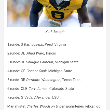
Karl Joseph
1.runde: S
Karl Joseph
, West Virginia
2.runde: DE
Jihad Ward
, Illinois
3.runde: DE
Shilique Calhoun
, Michigan State
4.runde: QB
Connor Cook
, Michigan State
5.runde: RB
DeAndre Washington
, Texas Tech
6.runde: OLB
Cory James
, Colorado State
7.runde: G
Vadal Alexander
, LSU
Man mistet
Charles Woodson
til pensjonistenes rekker, og