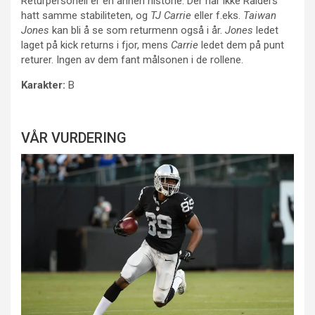
Returpersonell er en annen historie. Der har ikke Raiders
hatt samme stabiliteten, og
TJ Carrie
eller f.eks.
Taiwan
Jones
kan bli å se som returmenn også i år.
Jones
ledet
laget på kick returns i fjor, mens
Carrie
ledet dem på punt
returer. Ingen av dem fant målsonen i de rollene.
Karakter:
B
VÅR VURDERING