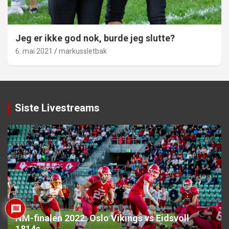
Jeg er ikke god nok, burde jeg slutte?
6. mai 2021
markussletbak
Siste Livestreams
NM-finalen 2022: Oslo Vikings vs Eidsvoll
1814s