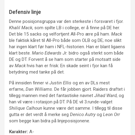
Defensiv linje
Denne posisjonsgruppa var den sterkeste i forsvaret i fjor.
Khalil Mack
, som spilte LB i college, er å finne på DE her.
Det ble 15 sacks og velfortjent All-Pro ære på ham.
Mack
ble faktisk kåret til All-Pro både som OLB og DE; noe slikt
har ingen klart før ham i NFL-historien. Han er blant ligaens
klart beste.
Mario Edwards Jr.
bidro også sterkt som både
DE og DT. Forvent å se ham som starter på motsatt side
av
Mack
hvis han er frisk: En skade seint i fjor kan få
betydning med tanke på det.
På innsiden finner vi
Justin Ellis
og en av DLs mest
erfarne,
Dan Williams
. De får jobben gjort. Raiders draftet i
tillegg mannen med det fantastiske navnet
Jihad Ward
, og
han vil være i rotasjon på DT. På DE vil 3.runde-valget
Shilique Calhoun
kunne være det samme. I tillegg til disse
gutta er det verdt å merke seg
Denico Autry
og
Leon Orr
som begge kan bidra på linjeposisjonene.
Karakter:
A-