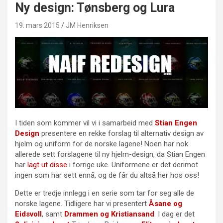
Ny design: Tønsberg og Lura
19. mars 2015
JM Henriksen
I tiden som kommer vil vi i samarbeid med
Stian Engen
Design
presentere en rekke forslag til alternativ design av
hjelm og uniform for de norske lagene! Noen har nok
allerede sett forslagene til ny hjelm-design, da Stian Engen
har
lagt ut disse
i forrige uke. Uniformene er det derimot
ingen som har sett ennå, og de får du altså her hos oss!
Dette er tredje innlegg i en serie som tar for seg alle de
norske lagene. Tidligere har vi presentert
Åsane og
Eidsvoll
, samt
Drammen og Kristiansand
. I dag er det