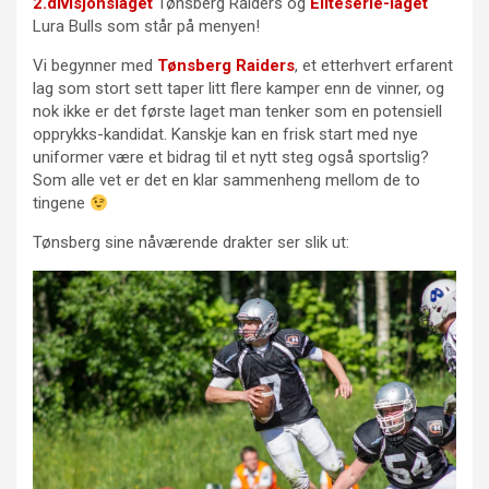
2.divisjonslaget
Tønsberg Raiders og
Eliteserie-laget
Lura Bulls som står på menyen!
Vi begynner med
Tønsberg Raiders
, et etterhvert erfarent
lag som stort sett taper litt flere kamper enn de vinner, og
nok ikke er det første laget man tenker som en potensiell
opprykks-kandidat. Kanskje kan en frisk start med nye
uniformer være et bidrag til et nytt steg også sportslig?
Som alle vet er det en klar sammenheng mellom de to
tingene
Tønsberg sine nåværende drakter ser slik ut: