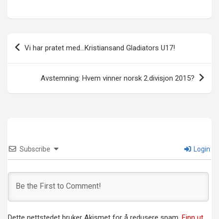
Innleggsnavigasjon
Vi har pratet med…Kristiansand Gladiators U17!
Avstemning: Hvem vinner norsk 2.divisjon 2015?
Subscribe
Login
Dette nettstedet bruker Akismet for å redusere spam.
Finn ut