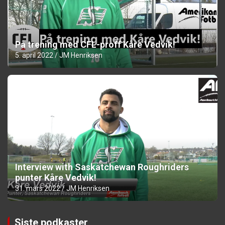
På trening med CFL-proff Kåre Vedvik!
5. april 2022
JM Henriksen
Interview with Saskatchewan Roughriders
punter Kåre Vedvik!
31. mars 2022
JM Henriksen
Siste podkaster