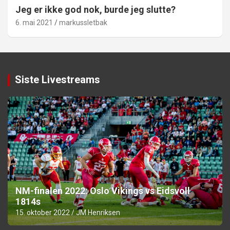
Jeg er ikke god nok, burde jeg slutte?
6. mai 2021
markussletbak
Siste Livestreams
NM-finalen 2022: Oslo Vikings vs Eidsvoll
1814s
15. oktober 2022
JM Henriksen