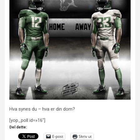
Hva synes du – hva er din dom?
[yop_poll id=»16″]
Del dette:
E-post
Skriv ut