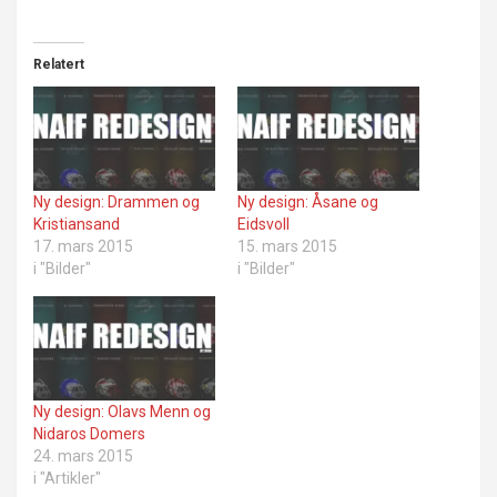
Relatert
Ny design: Drammen og
Ny design: Åsane og
Kristiansand
Eidsvoll
17. mars 2015
15. mars 2015
i "Bilder"
i "Bilder"
Ny design: Olavs Menn og
Nidaros Domers
24. mars 2015
i "Artikler"