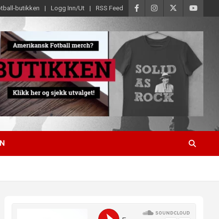
tball-butikken
Logg Inn/Ut
RSS Feed
EN