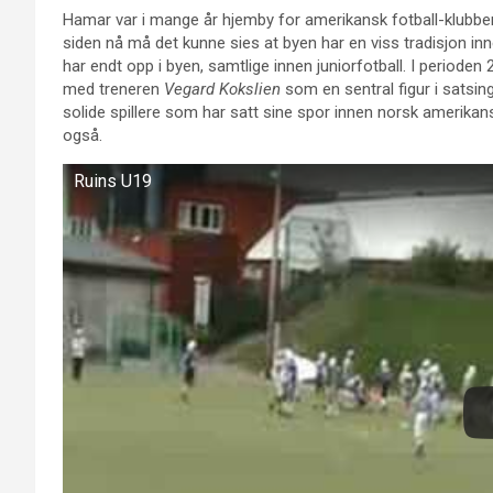
Hamar var i mange år hjemby for amerikansk fotball-klubben 
siden nå må det kunne sies at byen har en viss tradisjon i
har endt opp i byen, samtlige innen juniorfotball. I periode
med treneren
Vegard Kokslien
som en sentral figur i satsi
solide spillere som har satt sine spor innen norsk amerikans
også.
Ruins U19