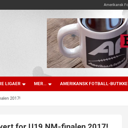
Amerikansk Fo
E LIGAER
MER…
AMERIKANSK FOTBALL-BUTIKK
nalen 2017!
vert for U19 NM-finalen 2017!