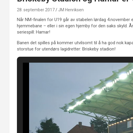
28. september 2017
JM Henriksen
Når NM-finalen for U19 går av stabelen lørdag 4.november er
hjemmebane – eller i sin egen hjemby for den saks skyld. Åre
seriespill: Hamar!
Banen det spilles på kommer utvilsomt til å ha god nok kap
storstue for utendørs lagidretter: Briskeby stadion!