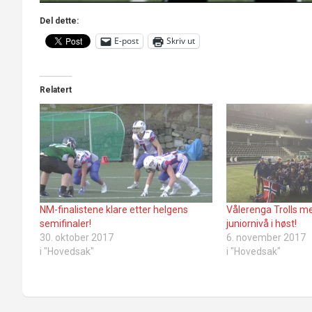
Del dette:
E-post
Skriv ut
Relatert
NM-finalistene klare etter helgens
Vålerenga Trolls m
semifinaler!
juniornivå i høst!
30. oktober 2017
6. november 2017
i "Hovedsak"
i "Hovedsak"