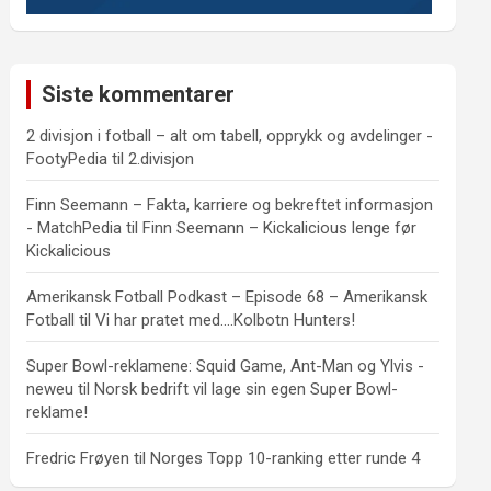
Siste kommentarer
2 divisjon i fotball – alt om tabell, opprykk og avdelinger -
FootyPedia
til
2.divisjon
Finn Seemann – Fakta, karriere og bekreftet informasjon
- MatchPedia
til
Finn Seemann – Kickalicious lenge før
Kickalicious
Amerikansk Fotball Podkast – Episode 68 – Amerikansk
Fotball
til
Vi har pratet med….Kolbotn Hunters!
Super Bowl-reklamene: Squid Game, Ant-Man og Ylvis -
neweu
til
Norsk bedrift vil lage sin egen Super Bowl-
reklame!
Fredric Frøyen
til
Norges Topp 10-ranking etter runde 4