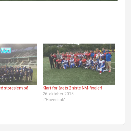
ed storeslem på
Klart for årets 2 siste NM-finaler!
26. oktober 2015
i "Hovedsak"