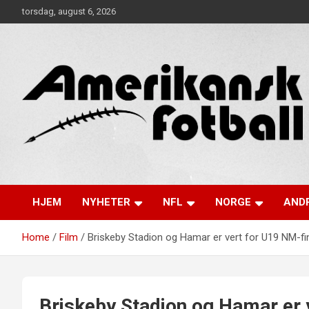
Skip
torsdag, august 6, 2026
to
content
Alt om amerikansk fotball!
Amerikansk Fotball
HJEM
NYHETER
NFL
NORGE
ANDR
Home
Film
Briskeby Stadion og Hamar er vert for U19 NM-fi
Briskeby Stadion og Hamar er 