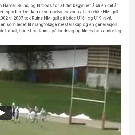
Hamar Ruins, og til tross for at det begynner å bli en del år
nnen sporten. Det kan eksempelvis nevnes at en rekke NM-gull
n 2002 til 2007 tok Ruins NM-gull på både U16- og U19-nivå,
ngen som ledet til mangfoldige mesterskap og en generasjon
k fotball, både hos Ruins, på landslag og tildels hos andre lag