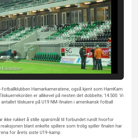
o Edvardsen
er-fotballklubben Hamarkameratene, også kjent som HamKam.
Tilskuerrekorden er allikevel på nesten det dobbelte; 14.500. Vi
 antallet tilskuere på U19 NM-finalen i amerikansk fotball
ikke rukket å stille spørsmål til forbundet rundt hvorfor
aksjonen blant enkelte spillere som trolig spiller finalen har
ena for årets siste U19-kamp.