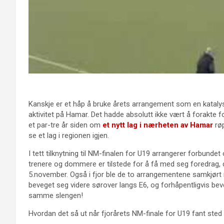
Kanskje er et håp å bruke årets arrangement som en katalysat
aktivitet på Hamar. Det hadde absolutt ikke vært å forakte f
et par-tre år siden om
et nytt lag i nærheten av Hamar
røp
se et lag i regionen igjen.
I tett tilknytning til NM-finalen for U19 arrangerer forbun
trenere og dommere er tilstede for å få med seg foredrag,
5.november. Også i fjor ble de to arrangementene samkjørt n
beveget seg videre sørover langs E6, og forhåpentligvis be
samme slengen!
Hvordan det så ut når fjorårets NM-finale for U19 fant sted 