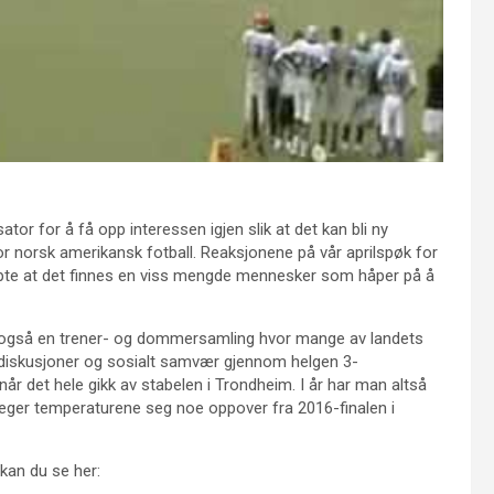
or for å få opp interessen igjen slik at det kan bli ny
or norsk amerikansk fotball. Reaksjonene på vår aprilspøk for
te at det finnes en viss mengde mennesker som håper på å
det også en trener- og dommersamling hvor mange av landets
 diskusjoner og sosialt samvær gjennom helgen 3-
år det hele gikk av stabelen i Trondheim. I år har man altså
veger temperaturene seg noe oppover fra 2016-finalen i
kan du se her: