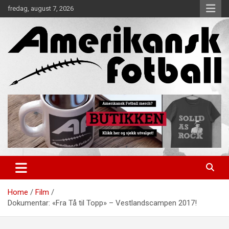
Skip
fredag, august 7, 2026
to
content
Alt om amerikansk fotball!
Amerikansk Fotball
Home
Film
Dokumentar: «Fra Tå til Topp» – Vestlandscampen 2017!