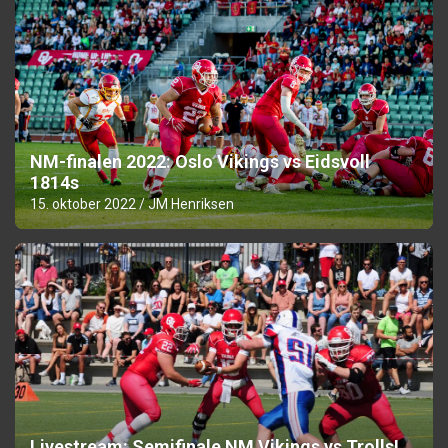
NM-finalen 2022: Oslo Vikings vs Eidsvoll
1814s
15. oktober 2022
JM Henriksen
Livestream: Semifinale NM Vikings vs Trolls!