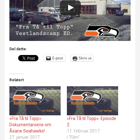
Del dette:
E-post
Skriv ut
Relatert
«Fra Tå til Topp»:
«Fra Tå til Topp»: Episode
Dokumentarserie om
2
Åsane Seahawks!
11. februar 2017
27. januar 2017
i "Film"