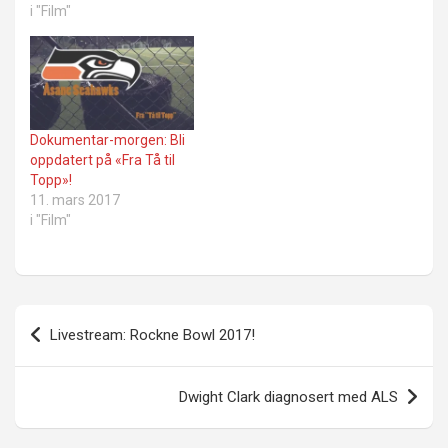
i "Film"
Dokumentar-morgen: Bli
oppdatert på «Fra Tå til
Topp»!
11. mars 2017
i "Film"
Innleggsnavigasjon
Livestream: Rockne Bowl 2017!
Dwight Clark diagnosert med ALS