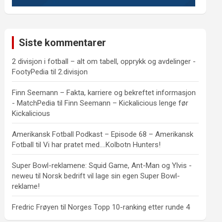
Siste kommentarer
2 divisjon i fotball – alt om tabell, opprykk og avdelinger -
FootyPedia
til
2.divisjon
Finn Seemann – Fakta, karriere og bekreftet informasjon
- MatchPedia
til
Finn Seemann – Kickalicious lenge før
Kickalicious
Amerikansk Fotball Podkast – Episode 68 – Amerikansk
Fotball
til
Vi har pratet med….Kolbotn Hunters!
Super Bowl-reklamene: Squid Game, Ant-Man og Ylvis -
neweu
til
Norsk bedrift vil lage sin egen Super Bowl-
reklame!
Fredric Frøyen
til
Norges Topp 10-ranking etter runde 4