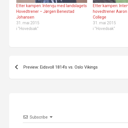
Etter kampen: Intervju med landslagets
Etter kampen: Inte
Hovedtrener – Jørgen Benestad
hovedtrener Aaron 
Johansen
College
31. mai 2015
31. mai 2015
i "Hovedsak"
i "Hovedsak"
Innleggsnavigasjon
Preview: Eidsvoll 1814’s vs. Oslo Vikings
Subscribe