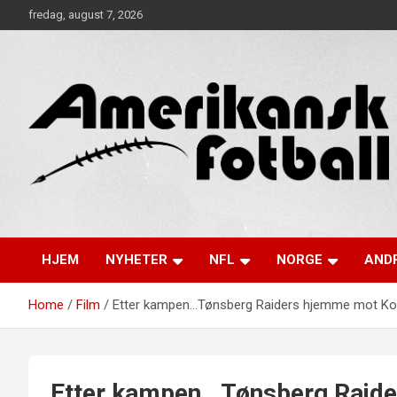
Skip
fredag, august 7, 2026
to
content
Alt om amerikansk fotball!
Amerikansk Fotball
HJEM
NYHETER
NFL
NORGE
ANDR
Home
Film
Etter kampen…Tønsberg Raiders hjemme mot Ko
Etter kampen…Tønsberg Raide