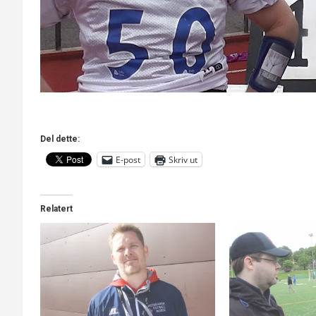
Del dette:
E-post
Skriv ut
Relatert