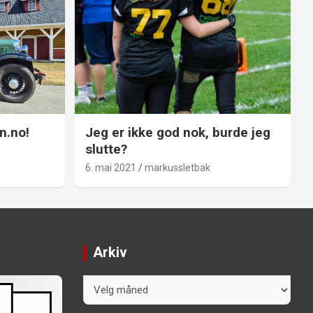
n.no!
Jeg er ikke god nok, burde jeg
slutte?
6. mai 2021
markussletbak
Arkiv
Arkiv