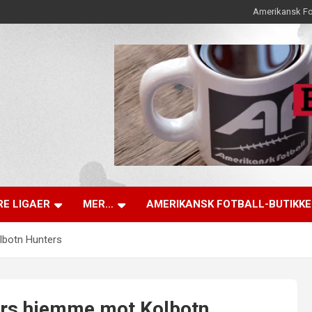
Amerikansk Fo
E LIGAER
MER…
AMERIKANSK FOTBALL-BUTIKK
lbotn Hunters
rs hjemme mot Kolbotn