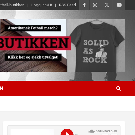
tball-butikken
Logg Inn/Ut
RSS Feed
EN