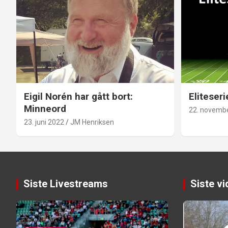
Eigil Norén har gått bort:
Eliteseri
Minneord
22. novemb
23. juni 2022
JM Henriksen
Siste Livestreams
Siste v