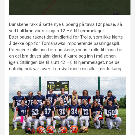
Danskene rakk å sette nye 6 poeng på tavla før pause, så
ved halftime var stillingen 12 – 6 til hjemmelaget.
Etter pause raknet det imidlertid for Trolls, som ikke klarte
å dekke opp for Tomahawks imponerende pasningsspill.
Poengene trillet inn for danskene, mens Trolls til tross for
en del bra drives aldri klarte å karre seg inn i målsonen
igjen. Stillingen ble til slutt 42 – 6 til hjemmelaget, noe de
naturlig nok var svært fornøyd med i sin aller første kamp.