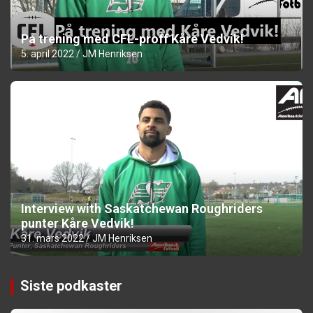
På trening med CFL-proff Kåre Vedvik!
5. april 2022
JM Henriksen
Interview with Saskatchewan Roughriders
punter Kåre Vedvik!
31. mars 2022
JM Henriksen
Siste podkaster