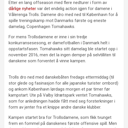
Etter en lang offseason med flere nedturer i form av
dårlige nyheter
var det endelig action igjen for damene i
Vålerenga Trolls. Damene dro med ned til København for å
spille treningskamp mot Danmarks første og eneste
damelag, Copenhagen Tomahawks.
For mens Trollsdamene er inne i sin tredje
konkurransesesong, er damefotballen i Danmark helt i
oppstartsfasen. Tomahawks sitt damelag ble startet opp i
november 2016, men det la ingen demper på selvtilliten til
danskene som forventet å vinne kampen.
Trolls dro ned med danskebåten fredags ettermiddag (til
stor glede og fasinasjon for alle japanske turister ombord)
og ankom København lørdags morgen et par timer før
kampstart. Ute på Valby Idrætspark ventet Tomahawks,
som for anledningen hadde fått med seg forsterkninger i
form av jenter fra et knippe andre danske klubber.
Kampen startet bra for Trollsdamene, som fikk tvunget
frem en fommel på danskenes første offensive spill. Men