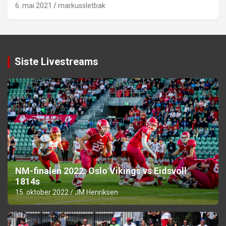
6. mai 2021
markussletbak
Siste Livestreams
NM-finalen 2022: Oslo Vikings vs Eidsvoll
1814s
15. oktober 2022
JM Henriksen