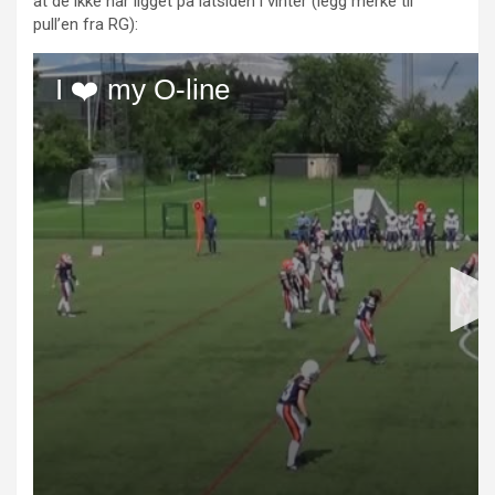
at de ikke har ligget på latsiden i vinter (legg merke til
pull’en fra RG):