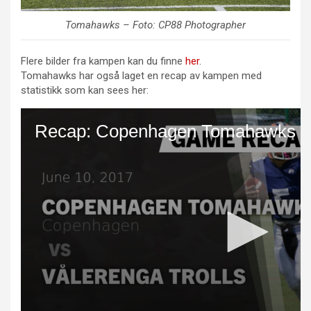
Tomahawks – Foto: CP88 Photographer
Flere bilder fra kampen kan du finne
her
.
Tomahawks har også laget en recap av kampen med
statistikk som kan sees her: