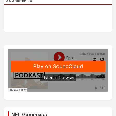
0
COMMENTS
NFL Gamepass