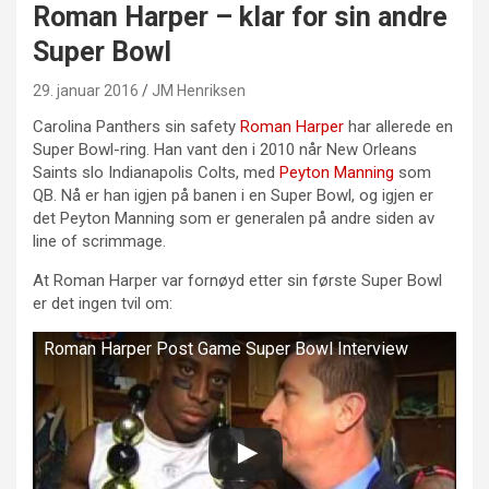
Roman Harper – klar for sin andre
Super Bowl
29. januar 2016
JM Henriksen
Carolina Panthers sin safety
Roman Harper
har allerede en
Super Bowl-ring. Han vant den i 2010 når New Orleans
Saints slo Indianapolis Colts, med
Peyton Manning
som
QB. Nå er han igjen på banen i en Super Bowl, og igjen er
det Peyton Manning som er generalen på andre siden av
line of scrimmage.
At Roman Harper var fornøyd etter sin første Super Bowl
er det ingen tvil om:
Roman Harper Post Game Super Bowl Interview