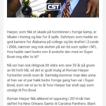
Harper, som fikk et skade på hornhinnen i forrige kamp, er
tilbake i trening og klar for å spille. Safetyen som hadde en
god karriere for Alabama på college og ble draftet i 2.runde
i 2006, nærmer seg nok slutten på sin tid som spiller i NFL.
Hva hadde vært bedre enn å avslutte den med en Super
Bowl-ring eller to til?
Nå ser han nok riktignok litt eldre enn sine 33 år på grunn
av litt hvitt hår, så det er godt mulig at Roman Harper
fortsetter ennå noen år. Samtidig kommer man ikke unna
at han var et par hakk bedre forrige gang han var i Super
Bowl, som var et av to år hvor Harper har endt opp som
utvalgt til Pro Bowl.
Roman Harper fikk allikevel et oppsving i 2014 når han
skiftet fra New Orleans Saints til Carolina Panthers. Blant