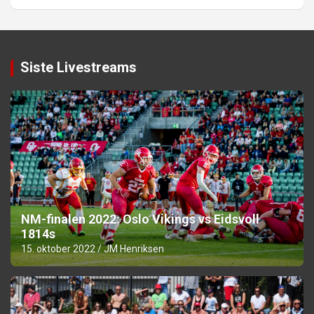
Siste Livestreams
NM-finalen 2022: Oslo Vikings vs Eidsvoll
1814s
15. oktober 2022
JM Henriksen