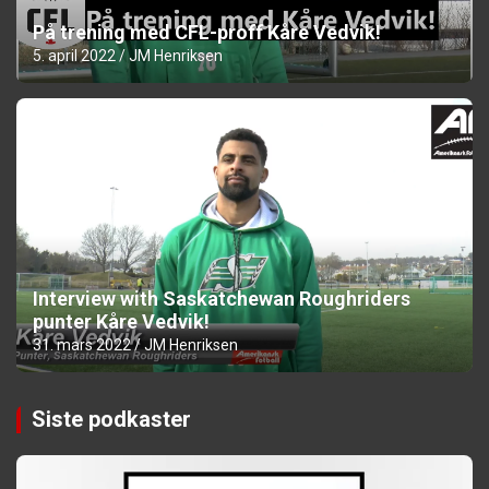
På trening med CFL-proff Kåre Vedvik!
5. april 2022
JM Henriksen
Interview with Saskatchewan Roughriders
punter Kåre Vedvik!
31. mars 2022
JM Henriksen
Siste podkaster