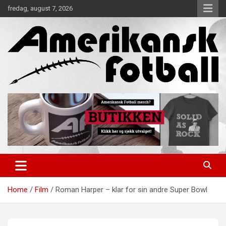
Skip
fredag, august 7, 2026
to
content
Alt om amerikansk fotball!
Amerikansk Fotball
Home
Film
Roman Harper – klar for sin andre Super Bowl