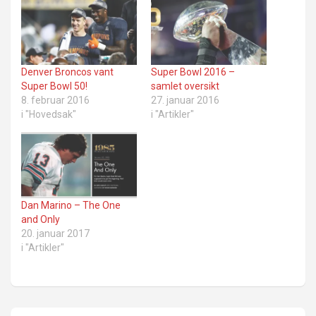
Denver Broncos vant
Super Bowl 2016 –
Super Bowl 50!
samlet oversikt
8. februar 2016
27. januar 2016
i "Hovedsak"
i "Artikler"
Dan Marino – The One
and Only
20. januar 2017
i "Artikler"