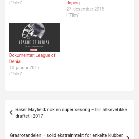
i "Film"
doping
27. desember 2015
i "Film"
Dokumentar: League of
Denial
10. januar 2017
i "Film"
Innleggsnavigasjon
Baker Mayfield; nok en super sesong – blir allikevel ikke
draftet i 2017
Grasrotandelen – solid ekstrainntekt for enkelte klubber,