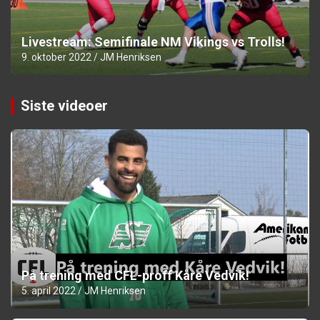
Livestream: Semifinale NM Vikings vs Trolls!
9. oktober 2022
JM Henriksen
Siste videoer
På trening med CFL-proff Kåre Vedvik!
5. april 2022
JM Henriksen