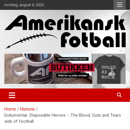
Skip
torsdag, august 6, 2026
to
content
Alt om amerikansk fotball!
Amerikansk Fotball
Home
Historie
Dokumentar: Disposable Heroes – The Blood, Guts and Tears
side of football