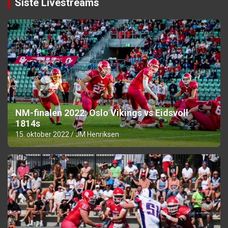
Siste Livestreams
NM-finalen 2022: Oslo Vikings vs Eidsvoll
1814s
15. oktober 2022
JM Henriksen