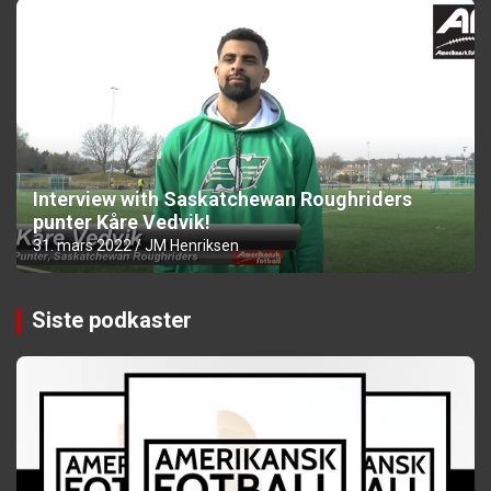
Interview with Saskatchewan Roughriders
punter Kåre Vedvik!
31. mars 2022
JM Henriksen
Siste podkaster