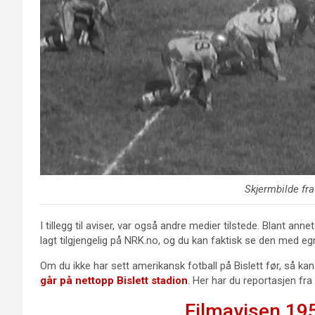
Skjermbilde fr
I tillegg til aviser, var også andre medier tilstede. Blant a
lagt tilgjengelig på NRK.no, og du kan faktisk se den med e
Om du ikke har sett amerikansk fotball på Bislett før, så kan
går på nettopp Bislett stadion
. Her har du reportasjen fra
Filmavisen 19