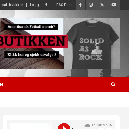
tball-butikken
Logg Inn/Ut
RSS Feed
EN