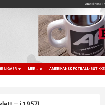
Amerikansk Fo
E LIGAER
MER…
AMERIKANSK FOTBALL-BUTIKK
lett – i 1957!