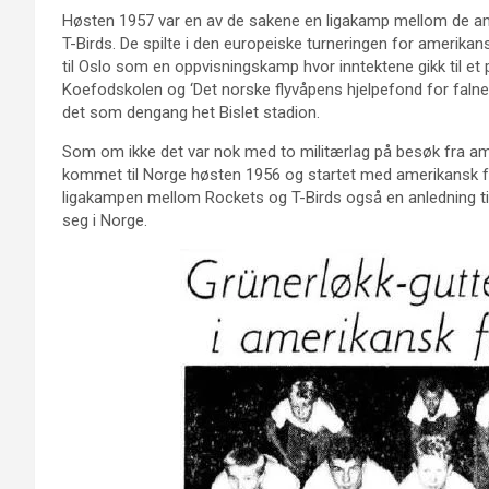
Høsten 1957 var en av de sakene en ligakamp mellom de a
T-Birds. De spilte i den europeiske turneringen for amerikans
til Oslo som en oppvisningskamp hvor inntektene gikk til 
Koefodskolen og ‘Det norske flyvåpens hjelpefond for falne
det som dengang het Bislet stadion.
Som om ikke det var nok med to militærlag på besøk fra am
kommet til Norge høsten 1956 og startet med amerikansk f
ligakampen mellom Rockets og T-Birds også en anledning til 
seg i Norge.