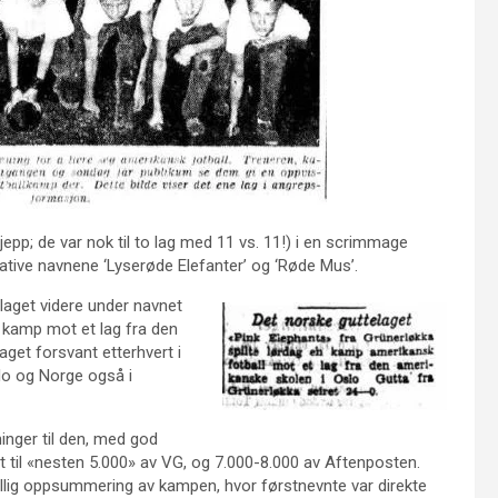
(jepp; de var nok til to lag med 11 vs. 11!) i en scrimmage
ative navnene ‘Lyserøde Elefanter’ og ‘Røde Mus’.
 laget videre under navnet
n kamp mot et lag fra den
et forsvant etterhvert i
lo og Norge også i
ninger til den, med god
ert til «nesten 5.000» av VG, og 7.000-8.000 av Aftenposten.
ellig oppsummering av kampen, hvor førstnevnte var direkte