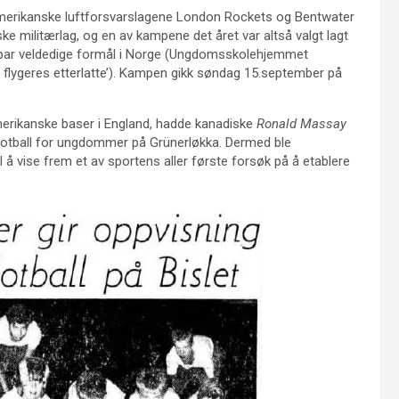
merikanske luftforsvarslagene London Rockets og Bentwater
ke militærlag, og en av kampene det året var altså valgt lagt
et par veldedige formål i Norge (Ungdomsskolehjemmet
 flygeres etterlatte’). Kampen gikk søndag 15.september på
erikanske baser i England, hadde kanadiske
Ronald Massay
otball for ungdommer på Grünerløkka. Dermed ble
å vise frem et av sportens aller første forsøk på å etablere