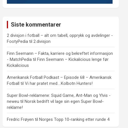
Siste kommentarer
2 divisjon i fotball – alt om tabell, opprykk og avdelinger -
FootyPedia
til
2.divisjon
Finn Seemann – Fakta, karriere og bekreftet informasjon
- MatchPedia
til
Finn Seemann – Kickalicious lenge før
Kickalicious
Amerikansk Fotball Podkast – Episode 68 – Amerikansk
Fotball
til
Vi har pratet med….Kolbotn Hunters!
Super Bowl-reklamene: Squid Game, Ant-Man og Ylvis -
neweu
til
Norsk bedrift vil lage sin egen Super Bowl-
reklame!
Fredric Frøyen
til
Norges Topp 10-ranking etter runde 4