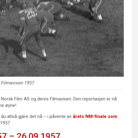
a Filmavisen 1957
nnet Norsk Film AS og deres Filmavisen. Den reportasjen er nå
gne øyne!
 du altså gjøre det nå – i påvente av
årets NM-finale som
 1957:
57 – 26.09.1957