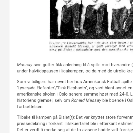
Massay
sine gutter fikk anledning til å spille mot hverandre 
under halvtidspausen i ligakampen, og da med de utrolig kre
Som vi tidligere har nevnt her hos Amerikansk Fotball spilte
‘Lyserøde Elefanter’/’Pink Elephants’, og vant blant annet e
amerikanske skolen i Oslo senere samme høst med 24-0. Lag
historiens glemsel, selv om
Ronald Massay
ble boende i Os
fortsettelsen.
Tilbake til kampen på Bislet(t): Det var knyttet store forvent
pressedekning i forkant. Tilskuertallet ble i etterkant estim
Det er verdt å merke seg at de to avisene hadde vidt forskj