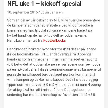
NFL uke 1 – kickoff spesial
10. september 2015
Edvin Jenssen
Som en del av vår dekning av NFL vil vi hver uke presentere
de kampene som går av stabelen. Jeg vil og forsøke å
komme med tips til utfallet i disse kampene basert på
hvilket handikap de har blitt tildelt av oddsmakerne.
Handikap er hentet fra
FootballLocks
.
Handikappet indikerer hvor stor forskjell det er på lagene
ifølge bookmakerne. I NFL er det vanlig å få 3 poengs
handikap for hjemmebane – hvis hjemmelaget er favoritt
-3.0 betyr det at oddsmakerne ser på lagene som jevngode
på en nøytral bane. I disse gjennomgangene av kampene vil
jeg sette handikappet bak det laget jeg tror kommer til å
vinne kampen
og
dekke handikappet. Det vil si at et lag jeg
tipper som vinner ved -3.0 må vinne med minimum 4 poeng
for at jeg skal ha rett i min spådom. Det laget som er
underdog har motsatt handikap av favoritten, altså +3.0.