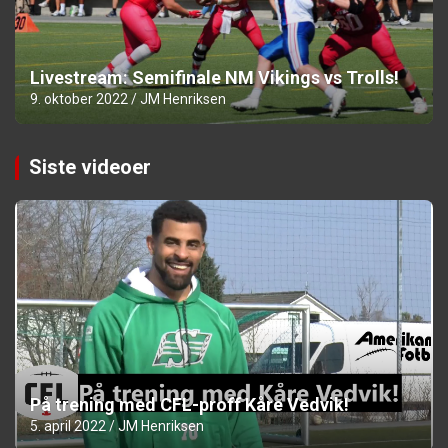
Livestream: Semifinale NM Vikings vs Trolls!
9. oktober 2022
JM Henriksen
Siste videoer
På trening med CFL-proff Kåre Vedvik!
5. april 2022
JM Henriksen