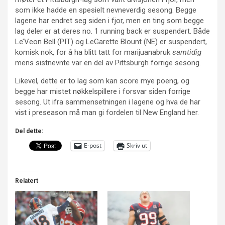
som ikke hadde en spesielt nevneverdig sesong. Begge
lagene har endret seg siden i fjor, men en ting som begge
lag deler er at deres no. 1 running back er suspendert. Både
Le’Veon Bell (PIT) og LeGarette Blount (NE) er suspendert,
komisk nok, for å ha blitt tatt for marijuanabruk
samtidig
mens sistnevnte var en del av Pittsburgh forrige sesong.
Likevel, dette er to lag som kan score mye poeng, og
begge har mistet nøkkelspillere i forsvar siden forrige
sesong. Ut ifra sammensetningen i lagene og hva de har
vist i preseason må man gi fordelen til New England her.
Del dette:
E-post
Skriv ut
Relatert