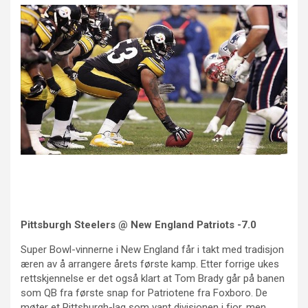
Pittsburgh Steelers @ New England Patriots -7.0
Super Bowl-vinnerne i New England får i takt med tradisjon
æren av å arrangere årets første kamp. Etter forrige ukes
rettskjennelse er det også klart at Tom Brady går på banen
som QB fra første snap for Patriotene fra Foxboro. De
møter et Pittsburgh-lag som vant divisjonen i fjor, men