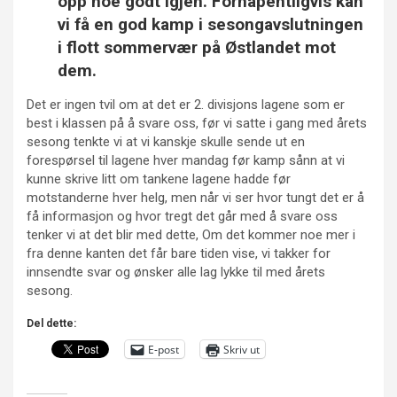
opp noe godt igjen. Forhåpentligvis kan
vi få en god kamp i sesongavslutningen
i flott sommervær på Østlandet mot
dem.
Det er ingen tvil om at det er 2. divisjons lagene som er
best i klassen på å svare oss, før vi satte i gang med årets
sesong tenkte vi at vi kanskje skulle sende ut en
forespørsel til lagene hver mandag før kamp sånn at vi
kunne skrive litt om tankene lagene hadde før
motstanderne hver helg, men når vi ser hvor tungt det er å
få informasjon og hvor tregt det går med å svare oss
tenker vi at det blir med dette, Om det kommer noe mer i
fra denne kanten det får bare tiden vise, vi takker for
innsendte svar og ønsker alle lag lykke til med årets
sesong.
Del dette:
E-post
Skriv ut