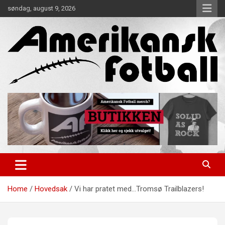
Skip
søndag, august 9, 2026
to
content
Alt om amerikansk fotball!
Amerikansk Fotball
Home
Hovedsak
Vi har pratet med…Tromsø Trailblazers!