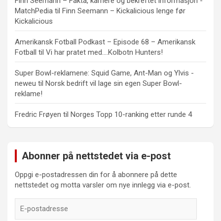
Finn Seemann – Fakta, karriere og bekreftet informasjon -
MatchPedia
til
Finn Seemann – Kickalicious lenge før
Kickalicious
Amerikansk Fotball Podkast – Episode 68 – Amerikansk
Fotball
til
Vi har pratet med….Kolbotn Hunters!
Super Bowl-reklamene: Squid Game, Ant-Man og Ylvis -
neweu
til
Norsk bedrift vil lage sin egen Super Bowl-
reklame!
Fredric Frøyen
til
Norges Topp 10-ranking etter runde 4
Abonner på nettstedet via e-post
Oppgi e-postadressen din for å abonnere på dette
nettstedet og motta varsler om nye innlegg via e-post.
E-
postadresse