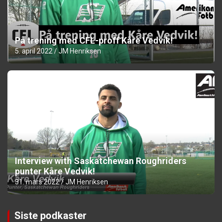
På trening med CFL-proff Kåre Vedvik!
5. april 2022
JM Henriksen
Interview with Saskatchewan Roughriders
punter Kåre Vedvik!
31. mars 2022
JM Henriksen
Siste podkaster