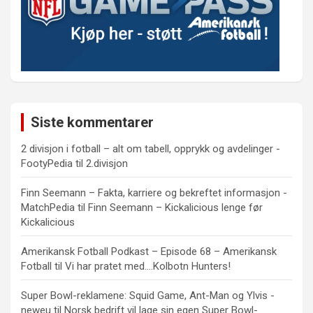
Siste kommentarer
2 divisjon i fotball – alt om tabell, opprykk og avdelinger -
FootyPedia
til
2.divisjon
Finn Seemann – Fakta, karriere og bekreftet informasjon -
MatchPedia
til
Finn Seemann – Kickalicious lenge før
Kickalicious
Amerikansk Fotball Podkast – Episode 68 – Amerikansk
Fotball
til
Vi har pratet med….Kolbotn Hunters!
Super Bowl-reklamene: Squid Game, Ant-Man og Ylvis -
neweu
til
Norsk bedrift vil lage sin egen Super Bowl-