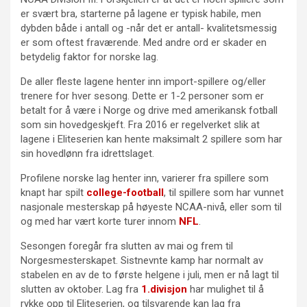
er svært bra, starterne på lagene er typisk habile, men
dybden både i antall og -når det er antall- kvalitetsmessig
er som oftest fraværende. Med andre ord er skader en
betydelig faktor for norske lag.
De aller fleste lagene henter inn import-spillere og/eller
trenere for hver sesong. Dette er 1-2 personer som er
betalt for å være i Norge og drive med amerikansk fotball
som sin hovedgeskjeft. Fra 2016 er regelverket slik at
lagene i Eliteserien kan hente maksimalt 2 spillere som har
sin hovedlønn fra idrettslaget.
Profilene norske lag henter inn, varierer fra spillere som
knapt har spilt
college-football
, til spillere som har vunnet
nasjonale mesterskap på høyeste NCAA-nivå, eller som til
og med har vært korte turer innom
NFL
.
Sesongen foregår fra slutten av mai og frem til
Norgesmesterskapet. Sistnevnte kamp har normalt av
stabelen en av de to første helgene i juli, men er nå lagt til
slutten av oktober. Lag fra
1.divisjon
har mulighet til å
rykke opp til Eliteserien, og tilsvarende kan lag fra