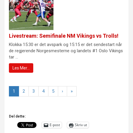
Livestream: Semifinale NM Vikings vs Trolls!
Klokka 15:30 er det avspark og 15:15 er det sendestart når
de regjerende Norgesmesterne og landets #1 Oslo Vikings
tar ...
Les Mer…
1
2
3
4
5
›
»
Del dette:
E-post
Skriv ut