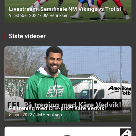
Livestream: Semifinale NM Vikings vs Trolls!
9. oktober 2022
JM Henriksen
Siste videoer
På trening med CFL-proff Kåre Vedvik!
5. april 2022
JM Henriksen