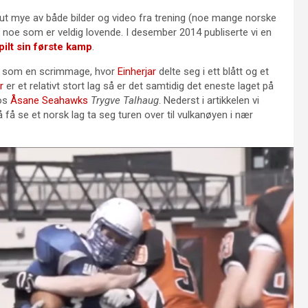
ut mye av både bilder og video fra trening (noe mange norske
ds, noe som er veldig lovende. I desember 2014 publiserte vi en
ilt sin første kamp
.
ne som en scrimmage, hvor
Einherjar
delte seg i ett blått og et
r
er et relativt stort lag så er det samtidig det eneste laget på
hos
Åsane Seahawks
Trygve Talhaug
. Nederst i artikkelen vi
 få se et norsk lag ta seg turen over til vulkanøyen i nær