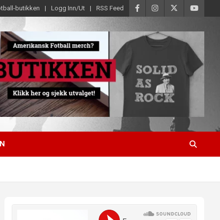
tball-butikken
Logg Inn/Ut
RSS Feed
EN