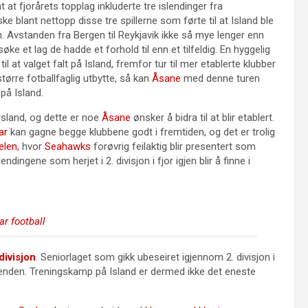
 at fjorårets topplag inkluderte tre islendinger fra
ke blant nettopp disse tre spillerne som førte til at Island ble
Avstanden fra Bergen til Reykjavik ikke så mye lenger enn
ke et lag de hadde et forhold til enn et tilfeldig. En hyggelig
 at valget falt på Island, fremfor tur til mer etablerte klubber
større fotballfaglig utbytte, så kan
Åsane
med denne turen
på Island.
Island, og dette er noe
Åsane
ønsker å bidra til at blir etablert.
ar
kan gagne begge klubbene godt i fremtiden, og det er trolig
elen
, hvor
Seahawks
forøvrig feilaktig blir presentert som
ingene som herjet i 2. divisjon i fjor igjen blir å finne i
ar football
divisjon
. Seniorlaget som gikk ubeseiret igjennom 2. divisjon i
renden. Treningskamp på Island er dermed ikke det eneste