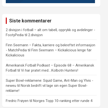
Siste kommentarer
2 divisjon i fotball – alt om tabell, opprykk og avdelinger -
FootyPedia
til
2.divisjon
Finn Seemann – Fakta, karriere og bekreftet informasjon
- MatchPedia
til
Finn Seemann – Kickalicious lenge før
Kickalicious
Amerikansk Fotball Podkast – Episode 68 – Amerikansk
Fotball
til
Vi har pratet med….Kolbotn Hunters!
Super Bowl-reklamene: Squid Game, Ant-Man og Ylvis -
neweu
til
Norsk bedrift vil lage sin egen Super Bowl-
reklame!
Fredric Frøyen
til
Norges Topp 10-ranking etter runde 4