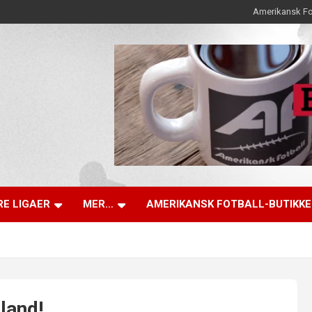
Amerikansk Fo
E LIGAER
MER…
AMERIKANSK FOTBALL-BUTIKK
land!