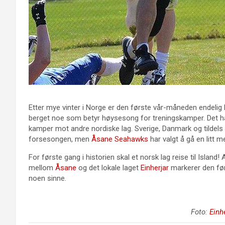
Etter mye vinter i Norge er den første vår-måneden endeli
berget noe som betyr høysesong for treningskamper. Det har 
kamper mot andre nordiske lag. Sverige, Danmark og tildels F
forsesongen, men
Åsane Seahawks
har valgt å gå en litt me
For første gang i historien skal et norsk lag reise til Island!
mellom
Åsane
og det lokale laget
Einherjar
markerer den før
noen sinne.
Foto:
Einhe