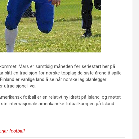
g kommet. Mars er samtidig måneden før seriestart her på
blitt en tradisjon for norske topplag de siste årene å spille
inland er vanlige land å se når norske lag planlegger
r utradisjonell vei.
 Amerikansk fotball er en relativt ny idrett på Island, og møtet
ste internasjonale amerikanske fotballkampen på Island
rjar football