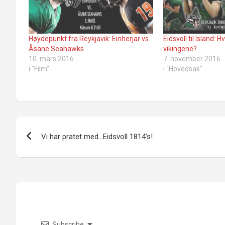
Høydepunkt fra Reykjavik: Einherjar vs.
Eidsvoll til Island: 
Åsane Seahawks
vikingene?
10. mars 2016
7. november 2016
i "Film"
i "Hovedsak"
Innleggsnavigasjon
Vi har pratet med…Eidsvoll 1814’s!
Subscribe