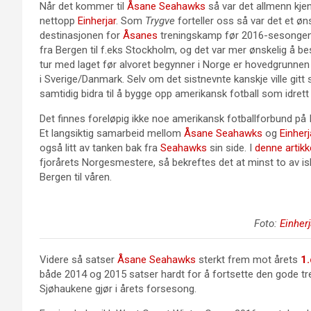
Når det kommer til
Åsane Seahawks
så var det allmenn kjent
nettopp
Einherjar
. Som
Trygve
forteller oss så var det et øns
destinasjonen for
Åsanes
treningskamp før 2016-sesongen. 
fra Bergen til f.eks Stockholm, og det var mer ønskelig å besø
tur med laget før alvoret begynner i Norge er hovedgrunnen til
i Sverige/Danmark. Selv om det sistnevnte kanskje ville gitt 
samtidig bidra til å bygge opp amerikansk fotball som idrett 
Det finnes foreløpig ikke noe amerikansk fotballforbund på 
Et langsiktig samarbeid mellom
Åsane Seahawks
og
Einherj
også litt av tanken bak fra
Seahawks
sin side. I
denne artikk
fjorårets Norgesmestere, så bekreftes det at minst to av islend
Bergen til våren.
Foto:
Einherj
Videre så satser
Åsane Seahawks
sterkt frem mot årets
1.
både 2014 og 2015 satser hardt for å fortsette den gode t
Sjøhaukene gjør i årets forsesong.