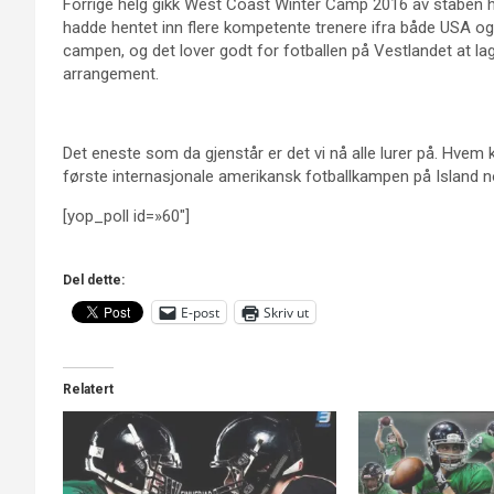
Forrige helg gikk West Coast Winter Camp 2016 av staben 
hadde hentet inn flere kompetente trenere ifra både USA og
campen, og det lover godt for fotballen på Vestlandet at la
arrangement.
Det eneste som da gjenstår er det vi nå alle lurer på. Hvem k
første internasjonale amerikansk fotballkampen på Island 
[yop_poll id=»60″]
Del dette:
E-post
Skriv ut
Relatert