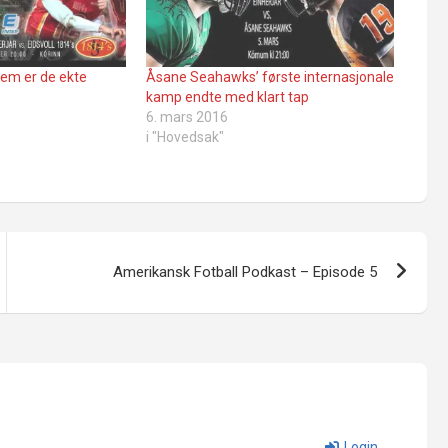
Hvem er de ekte
Åsane Seahawks’ første internasjonale
kamp endte med klart tap
6. mars 2016
i "Hovedsak"
Amerikansk Fotball Podkast – Episode 5
Login