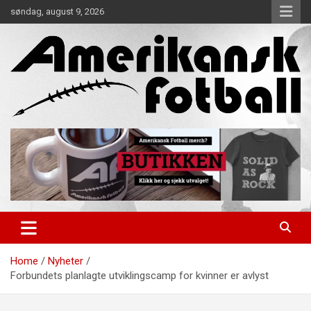
Skip
søndag, august 9, 2026
to
content
Alt om amerikansk fotball!
Amerikansk Fotball
Home
Nyheter
Forbundets planlagte utviklingscamp for kvinner er avlyst