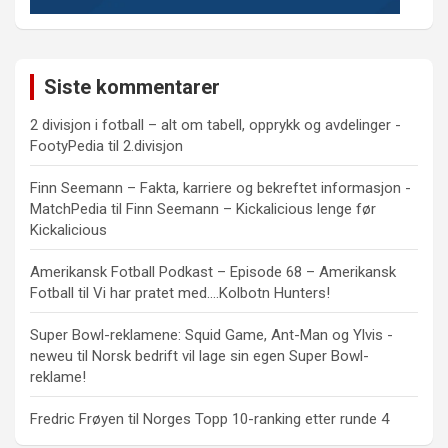
Siste kommentarer
2 divisjon i fotball – alt om tabell, opprykk og avdelinger -
FootyPedia
til
2.divisjon
Finn Seemann – Fakta, karriere og bekreftet informasjon -
MatchPedia
til
Finn Seemann – Kickalicious lenge før
Kickalicious
Amerikansk Fotball Podkast – Episode 68 – Amerikansk
Fotball
til
Vi har pratet med….Kolbotn Hunters!
Super Bowl-reklamene: Squid Game, Ant-Man og Ylvis -
neweu
til
Norsk bedrift vil lage sin egen Super Bowl-
reklame!
Fredric Frøyen
til
Norges Topp 10-ranking etter runde 4