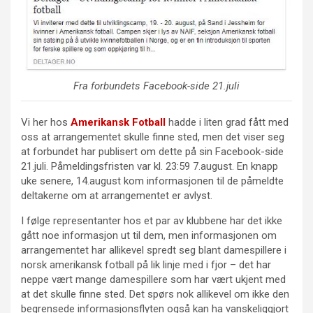
Fra forbundets Facebook-side 21.juli
Vi her hos
Amerikansk Fotball
hadde i liten grad fått med
oss at arrangementet skulle finne sted, men det viser seg
at forbundet har publisert om dette på sin Facebook-side
21.juli. Påmeldingsfristen var kl. 23:59 7.august. En knapp
uke senere, 14.august kom informasjonen til de påmeldte
deltakerne om at arrangementet er avlyst.
I følge representanter hos et par av klubbene har det ikke
gått noe informasjon ut til dem, men informasjonen om
arrangementet har allikevel spredt seg blant damespillere i
norsk amerikansk fotball på lik linje med i fjor – det har
neppe vært mange damespillere som har vært ukjent med
at det skulle finne sted. Det spørs nok allikevel om ikke den
begrensede informasjonsflyten også kan ha vanskeliggjort