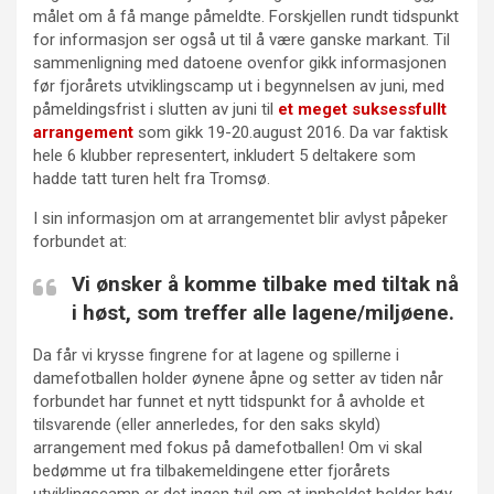
målet om å få mange påmeldte. Forskjellen rundt tidspunkt
for informasjon ser også ut til å være ganske markant. Til
sammenligning med datoene ovenfor gikk informasjonen
før fjorårets utviklingscamp ut i begynnelsen av juni, med
påmeldingsfrist i slutten av juni til
et meget suksessfullt
arrangement
som gikk 19-20.august 2016. Da var faktisk
hele 6 klubber representert, inkludert 5 deltakere som
hadde tatt turen helt fra Tromsø.
I sin informasjon om at arrangementet blir avlyst påpeker
forbundet at:
Vi ønsker å komme tilbake med tiltak nå
i høst, som treffer alle lagene/miljøene.
Da får vi krysse fingrene for at lagene og spillerne i
damefotballen holder øynene åpne og setter av tiden når
forbundet har funnet et nytt tidspunkt for å avholde et
tilsvarende (eller annerledes, for den saks skyld)
arrangement med fokus på damefotballen! Om vi skal
bedømme ut fra tilbakemeldingene etter fjorårets
utviklingscamp er det ingen tvil om at innholdet holder høy