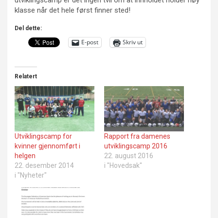
klasse når det hele først finner sted!
Del dette:
E-post
Skriv ut
Relatert
Utviklingscamp for
Rapport fra damenes
kvinner gjennomført i
utviklingscamp 2016
helgen
22. august 2016
22. desember 2014
i "Hovedsak"
i "Nyheter"