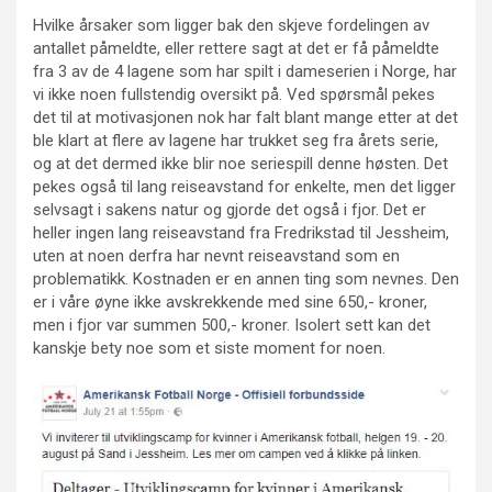
Hvilke årsaker som ligger bak den skjeve fordelingen av
antallet påmeldte, eller rettere sagt at det er få påmeldte
fra 3 av de 4 lagene som har spilt i dameserien i Norge, har
vi ikke noen fullstendig oversikt på. Ved spørsmål pekes
det til at motivasjonen nok har falt blant mange etter at det
ble klart at flere av lagene har trukket seg fra årets serie,
og at det dermed ikke blir noe seriespill denne høsten. Det
pekes også til lang reiseavstand for enkelte, men det ligger
selvsagt i sakens natur og gjorde det også i fjor. Det er
heller ingen lang reiseavstand fra Fredrikstad til Jessheim,
uten at noen derfra har nevnt reiseavstand som en
problematikk. Kostnaden er en annen ting som nevnes. Den
er i våre øyne ikke avskrekkende med sine 650,- kroner,
men i fjor var summen 500,- kroner. Isolert sett kan det
kanskje bety noe som et siste moment for noen.