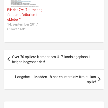
Blir det 7 vs 7-turnering
for damefotballen i
oktober?
14. september 2017
i "Hovedsak"
Innleggsnavigasjon
Over 70 spillere kjemper om U17-landslagsplass; i
helgen begynner det!
Longshot – Madden 18 har en interaktiv film du kan
spille!