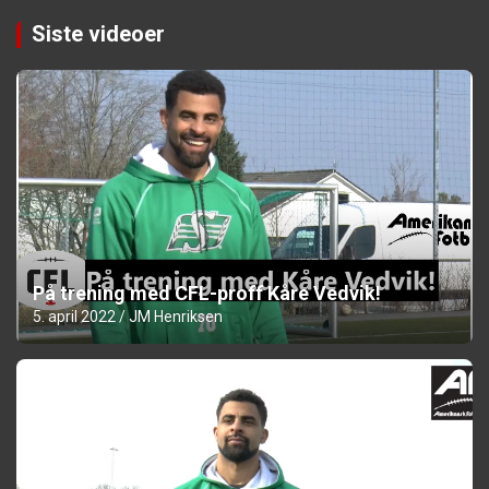
Siste videoer
På trening med CFL-proff Kåre Vedvik!
5. april 2022
JM Henriksen