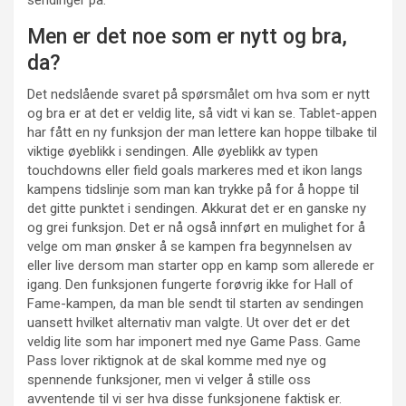
sendinger på.
Men er det noe som er nytt og bra,
da?
Det nedslående svaret på spørsmålet om hva som er nytt
og bra er at det er veldig lite, så vidt vi kan se. Tablet-appen
har fått en ny funksjon der man lettere kan hoppe tilbake til
viktige øyeblikk i sendingen. Alle øyeblikk av typen
touchdowns eller field goals markeres med et ikon langs
kampens tidslinje som man kan trykke på for å hoppe til
det gitte punktet i sendingen. Akkurat det er en ganske ny
og grei funksjon. Det er nå også innført en mulighet for å
velge om man ønsker å se kampen fra begynnelsen av
eller live dersom man starter opp en kamp som allerede er
igang. Den funksjonen fungerte forøvrig ikke for Hall of
Fame-kampen, da man ble sendt til starten av sendingen
uansett hvilket alternativ man valgte. Ut over det er det
veldig lite som har imponert med nye Game Pass. Game
Pass lover riktignok at de skal komme med nye og
spennende funksjoner, men vi velger å stille oss
avventende til vi ser hva disse funksjonene faktisk er.