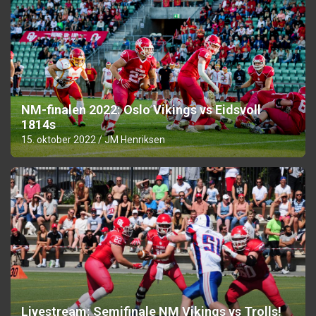
NM-finalen 2022: Oslo Vikings vs Eidsvoll
1814s
15. oktober 2022
JM Henriksen
Livestream: Semifinale NM Vikings vs Trolls!