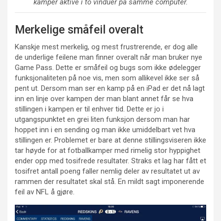
kamper aktive i to vinduer på samme computer.
Merkelige småfeil overalt
Kanskje mest merkelig, og mest frustrerende, er dog alle
de underlige feilene man finner overalt når man bruker nye
Game Pass. Dette er småfeil og bugs som ikke ødelegger
funksjonaliteten på noe vis, men som allikevel ikke ser så
pent ut. Dersom man ser en kamp på en iPad er det nå lagt
inn en linje over kampen der man blant annet får se hva
stillingen i kampen er til enhver tid. Dette er jo i
utgangspunktet en grei liten funksjon dersom man har
hoppet inn i en sending og man ikke umiddelbart vet hva
stillingen er. Problemet er bare at denne stillingsviseren ikke
tar høyde for at fotballkamper med rimelig stor hyppighet
ender opp med tosifrede resultater. Straks et lag har fått et
tosifret antall poeng faller nemlig deler av resultatet ut av
rammen der resultatet skal stå. En mildt sagt imponerende
feil av NFL å gjøre.