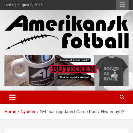
Skip
lørdag, august 8, 2026
to
content
Alt om amerikansk fotball!
Amerikansk Fotball
Home
Nyheter
NFL har oppdatert Game Pass. Hva er nytt?