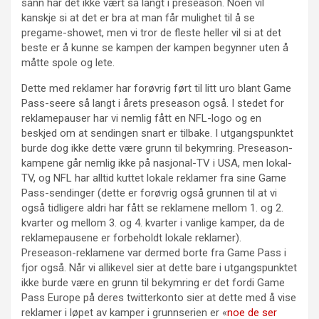
sånn har det ikke vært så langt i preseason. Noen vil
kanskje si at det er bra at man får mulighet til å se
pregame-showet, men vi tror de fleste heller vil si at det
beste er å kunne se kampen der kampen begynner uten å
måtte spole og lete.
Dette med reklamer har forøvrig ført til litt uro blant Game
Pass-seere så langt i årets preseason også. I stedet for
reklamepauser har vi nemlig fått en NFL-logo og en
beskjed om at sendingen snart er tilbake. I utgangspunktet
burde dog ikke dette være grunn til bekymring. Preseason-
kampene går nemlig ikke på nasjonal-TV i USA, men lokal-
TV, og NFL har alltid kuttet lokale reklamer fra sine Game
Pass-sendinger (dette er forøvrig også grunnen til at vi
også tidligere aldri har fått se reklamene mellom 1. og 2.
kvarter og mellom 3. og 4. kvarter i vanlige kamper, da de
reklamepausene er forbeholdt lokale reklamer).
Preseason-reklamene var dermed borte fra Game Pass i
fjor også. Når vi allikevel sier at dette bare i utgangspunktet
ikke burde være en grunn til bekymring er det fordi Game
Pass Europe på deres twitterkonto sier at dette med å vise
reklamer i løpet av kamper i grunnserien er «
noe de ser