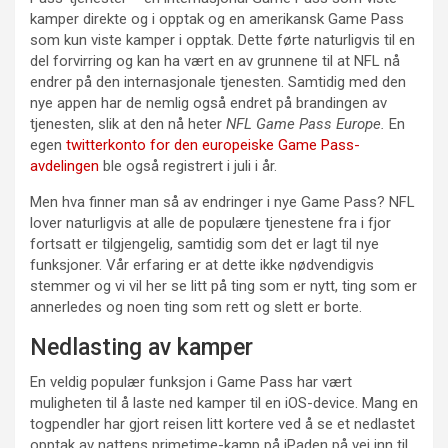
kamper direkte og i opptak og en amerikansk Game Pass
som kun viste kamper i opptak. Dette førte naturligvis til en
del forvirring og kan ha vært en av grunnene til at NFL nå
endrer på den internasjonale tjenesten. Samtidig med den
nye appen har de nemlig også endret på brandingen av
tjenesten, slik at den nå heter
NFL Game Pass Europe.
En
egen
twitterkonto for den europeiske Game Pass-
avdelingen
ble også registrert i juli i år.
Men hva finner man så av endringer i nye Game Pass? NFL
lover naturligvis at alle de populære tjenestene fra i fjor
fortsatt er tilgjengelig, samtidig som det er lagt til nye
funksjoner. Vår erfaring er at dette ikke nødvendigvis
stemmer og vi vil her se litt på ting som er nytt, ting som er
annerledes og noen ting som rett og slett er borte.
Nedlasting av kamper
En veldig populær funksjon i Game Pass har vært
muligheten til å laste ned kamper til en iOS-device. Mang en
togpendler har gjort reisen litt kortere ved å se et nedlastet
opptak av nattens primetime-kamp på iPaden på vei inn til