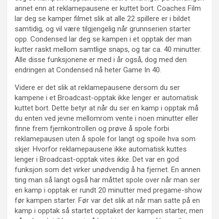
annet enn at reklamepausene er kuttet bort. Coaches Film
lar deg se kamper filmet slik at alle 22 spillere er i bildet
samtidig, og vil være tilgjengelig når grunnserien starter
opp. Condensed lar deg se kampen i et opptak der man
kutter raskt mellom samtlige snaps, og tar ca. 40 minutter.
Alle disse funksjonene er med i år også, dog med den
endringen at Condensed nå heter Game In 40.
Videre er det slik at reklamepausene dersom du ser
kampene i et Broadcast-opptak ikke lenger er automatisk
kuttet bort. Dette betyr at når du ser en kamp i opptak må
du enten ved jevne mellomrom vente i noen minutter eller
finne frem fjernkontrollen og prøve å spole forbi
reklamepausen uten å spole for langt og spoile hva som
skjer. Hvorfor reklamepausene ikke automatisk kuttes
lenger i Broadcast-opptak vites ikke. Det var en god
funksjon som det virker unødvendig å ha fjernet. En annen
ting man så langt også har måttet spole over når man ser
en kamp i opptak er rundt 20 minutter med pregame-show
før kampen starter. Før var det slik at når man satte på en
kamp i opptak så startet opptaket der kampen starter, men