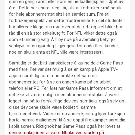
sum en gang i året, eller som en nedbatlingsplan i løpet av
året. Dette har endret seg i år, slik at forbrukere må betale
for hele abonnementet sitt i én samlet sum. Fra et
forbrukerperspektiv er dette frustrerende. En del studenter
har allerede klaget sin nød over at de rett og slett ikke har
råd til en så stor enkeltutgift. For NFL virker dette også
som et underlig valg. Å tilby noe på avbetaling betyr jo
vanligvis at du gjør deg tilgjengelig for enda flere kunder,
noe en skulle anta at NFL ville være interessert i.
Samtidig er det blitt vanskeligere å kunne dele Game Pass
med flere. Før var det mulig å se en kamp på Apple TV-
appen samtidig som man brukte det samme
abonnementet for å se en annen kamp på en tablet,
telefon eller PC. Før året har Game Pass informert om at
det ikke vil være mulig for en abonnementstaker å være
logget inn på to forskjellige devices samtidig, også selv om
disse devicene skulle være koblet til samme
hjemmenettverk. Videre er en annen kjent og kjær funksjon
borte, nemlig muligheten til å se opptil fire kamper samtidig
i split screen. Riktignok har Game Pass også her lovet at
denne funksjonen vil være tilbake ved starten på