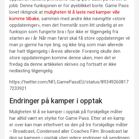
jobb. Denne funksjonen er for øyeblikket borte. Game Pass
lovet riktignok at
muligheten til å laste ned kamper ville
komme tilbake
, sammen med andre ikke navngitte «store
oppdateringer», men det fremstår som litt underlig at en
funksjon som fungerte bra i fjor ikke er tilgjengelig fra
starten av i år. Når man først skal få store oppdateringer vil
man jo gjerne ha nye ting, og ikke ting som man allerede
har hatt tilgjengelig i årevis allerede. Forøvrig skulle den
store oppdateringen komme denne uken, men det er
fredag da denne artikkelen skrives og fortsatt er ikke
nedlasting tilgjengelig.
https://twitter.com/NFLGamePassEU/status/89349260817
7233921
Endringer på kamper i opptak
Muligheten til å se kamper i opptak på forskjellige måter
har alltid vært en styrke for Game Pass. Etter at en kamp
er over kan man etterhvert se den på tre forskjellige måter
– Broadcast, Condensed aller Coaches Film. Broadcast lar
deg se kampen i opptak uten videre endringer på sendingen