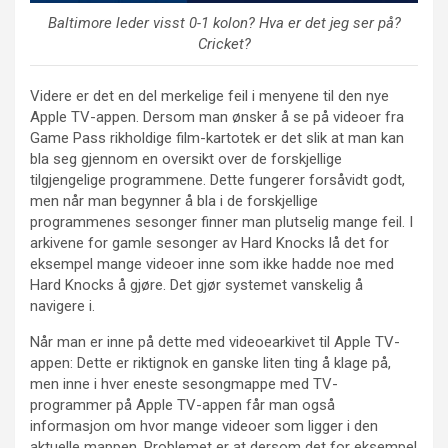
Baltimore leder visst 0-1 kolon? Hva er det jeg ser på?
Cricket?
Videre er det en del merkelige feil i menyene til den nye
Apple TV-appen. Dersom man ønsker å se på videoer fra
Game Pass rikholdige film-kartotek er det slik at man kan
bla seg gjennom en oversikt over de forskjellige
tilgjengelige programmene. Dette fungerer forsåvidt godt,
men når man begynner å bla i de forskjellige
programmenes sesonger finner man plutselig mange feil. I
arkivene for gamle sesonger av Hard Knocks lå det for
eksempel mange videoer inne som ikke hadde noe med
Hard Knocks å gjøre. Det gjør systemet vanskelig å
navigere i.
Når man er inne på dette med videoearkivet til Apple TV-
appen: Dette er riktignok en ganske liten ting å klage på,
men inne i hver eneste sesongmappe med TV-
programmer på Apple TV-appen får man også
informasjon om hvor mange videoer som ligger i den
aktuelle mappen. Problemet er at dersom det for eksempel