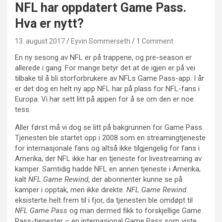
NFL har oppdatert Game Pass.
Hva er nytt?
13. august 2017
Eyvin Sommerseth
1 Comment
En ny sesong av NFL er på trappene, og pre-season er
allerede i gang. For mange betyr det at de igjen er på vei
tilbake til å bli storforbrukere av NFLs Game Pass-app. I år
er det dog en helt ny app NFL har på plass for NFL-fans i
Europa. Vi har sett litt på appen for å se om den er noe
tess.
Aller først må vi dog se litt på bakgrunnen for Game Pass.
Tjenesten ble startet opp i 2008 som en streamingtjeneste
for internasjonale fans og altså ikke tilgjengelig for fans i
Amerika, der NFL ikke har en tjeneste for livestreaming av
kamper. Samtidig hadde NFL en annen tjeneste i Amerika,
kalt
NFL Game Rewind
, der abonnenter kunne se på
kamper i opptak, men ikke direkte.
NFL Game Rewind
eksisterte helt frem til i fjor, da tjenesten ble omdøpt til
NFL Game Pass
og man dermed fikk to forskjellige Game
Pass-tjenester – en internasjonal Game Pass som viste