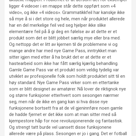
ligger 4 videoer i en mappe står dette oppført som «4
video», og ikke «4 videos». Grammatikkfeil har kanskje ikke
så mye å si i det store og hele, men når produktet allerede
har en del merkelige feil ved seg hjelper ikke slike
elementære feil på å gi deg en følelse av at dette er et
produkt som det er blitt jobbet særlig mye eller bra med.
Og nettopp det er litt av kjernen til de problemene vi og
mange andre har med nye Game Pass, inntrykket man
sitter igjen med etter å ha brukt det er at dette er et
hastearbeid som ikke har fått særlig kjærlig behandling.
Gamle Game Pass var et produkt som veldig tydelig var
utviklet av profesjonelle folk som holdt produktet sitt til en
høy standard. Nye Game Pass virker som en ettertanke
som er blitt designet av amatører. Nå lover de riktignok nye
og større funksjoner etterhvert som sesongen nærmer
seg, men når de ikke en gang kan si hva disse nye
funksjonene bortsett fra at de vil gjeninnføre noen gamle
de hadde fjernet er det ikke som at man sitter med så
kjempestore håp for noe revolusjonerende og fantastisk.
Og strengt tatt burde vel uansett disse funksjonene
allerede være på plass. Sesongen er jo i gang. Det er fotball