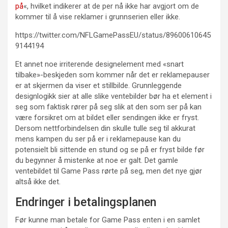
på
«, hvilket indikerer at de per nå ikke har avgjort om de
kommer til å vise reklamer i grunnserien eller ikke.
https://twitter.com/NFLGamePassEU/status/89600610645
9144194
Et annet noe irriterende designelement med «snart
tilbake»-beskjeden som kommer når det er reklamepauser
er at skjermen da viser et stillbilde. Grunnleggende
designlogikk sier at alle slike ventebilder bør ha et element i
seg som faktisk rører på seg slik at den som ser på kan
være forsikret om at bildet eller sendingen ikke er fryst.
Dersom nettforbindelsen din skulle tulle seg til akkurat
mens kampen du ser på er i reklamepause kan du
potensielt bli sittende en stund og se på er fryst bilde før
du begynner å mistenke at noe er galt. Det gamle
ventebildet til Game Pass rørte på seg, men det nye gjør
altså ikke det.
Endringer i betalingsplanen
Før kunne man betale for Game Pass enten i en samlet