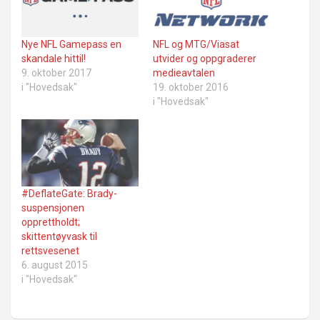
Nye NFL Gamepass en
NFL og MTG/Viasat
skandale hittil!
utvider og oppgraderer
9. oktober 2017
medieavtalen
i "Hovedsak"
19. oktober 2016
i "Hovedsak"
#DeflateGate: Brady-
suspensjonen
opprettholdt;
skittentøyvask til
rettsvesenet
6. august 2015
i "Hovedsak"