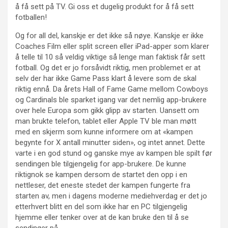
å få sett på TV. Gi oss et dugelig produkt for å få sett
fotballen!
Og for all del, kanskje er det ikke så nøye. Kanskje er ikke
Coaches Film eller split screen eller iPad-apper som klarer
å telle til 10 så veldig viktige så lenge man faktisk får sett
fotball. Og det er jo forsåvidt riktig, men problemet er at
selv der har ikke Game Pass klart å levere som de skal
riktig ennå. Da årets Hall of Fame Game mellom Cowboys
og Cardinals ble sparket igang var det nemlig app-brukere
over hele Europa som gikk glipp av starten. Uansett om
man brukte telefon, tablet eller Apple TV ble man møtt
med en skjerm som kunne informere om at «kampen
begynte for X antall minutter siden», og intet annet. Dette
varte i en god stund og ganske mye av kampen ble spilt før
sendingen ble tilgjengelig for app-brukere. De kunne
riktignok se kampen dersom de startet den opp i en
nettleser, det eneste stedet der kampen fungerte fra
starten av, men i dagens moderne mediehverdag er det jo
etterhvert blitt en del som ikke har en PC tilgjengelig
hjemme eller tenker over at de kan bruke den til å se