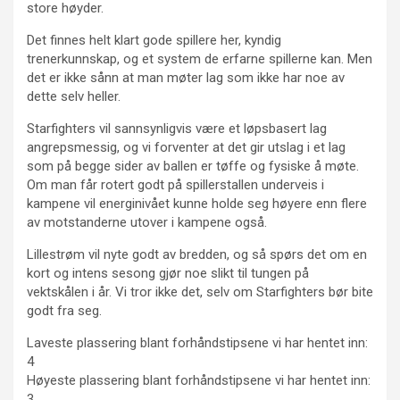
store høyder.
Det finnes helt klart gode spillere her, kyndig
trenerkunnskap, og et system de erfarne spillerne kan. Men
det er ikke sånn at man møter lag som ikke har noe av
dette selv heller.
Starfighters vil sannsynligvis være et løpsbasert lag
angrepsmessig, og vi forventer at det gir utslag i et lag
som på begge sider av ballen er tøffe og fysiske å møte.
Om man får rotert godt på spillerstallen underveis i
kampene vil energinivået kunne holde seg høyere enn flere
av motstanderne utover i kampene også.
Lillestrøm vil nyte godt av bredden, og så spørs det om en
kort og intens sesong gjør noe slikt til tungen på
vektskålen i år. Vi tror ikke det, selv om Starfighters bør bite
godt fra seg.
Laveste plassering blant forhåndstipsene vi har hentet inn:
4
Høyeste plassering blant forhåndstipsene vi har hentet inn:
3