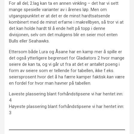
For all del; 2.lag kan ta en annen vinkling – det har vi sett
mange spesielle varianter av i årenes løp. Men om
utgangspunktet er at det er de minst hardtsatsende
kombinert med de minst erfarne i makrellbyen, så tror vi at
det kan holde hardt til å ende helt på topp i denne
divisjonen, selv om det muligens blir en seier mot enten
Bulls eller Seahawks.
Ettersom både Lura og Åsane har en kamp mer å spille er
det også ytterligere begrenset for Gladiators 2 hvor mange
seiere de kan ta, og vi går ut fra at det er antallet poeng i
form av seiere som er tellende for tabellen, ikke f.eks.
seiersprosent hvor det å ha færre kamper faktisk
kan
være
en fordel for hvor man havner på tabellen.
Laveste plassering blant forhåndstipsene vi har hentet inn:
4
Høyeste plassering blant forhåndstipsene vi har hentet inn:
3