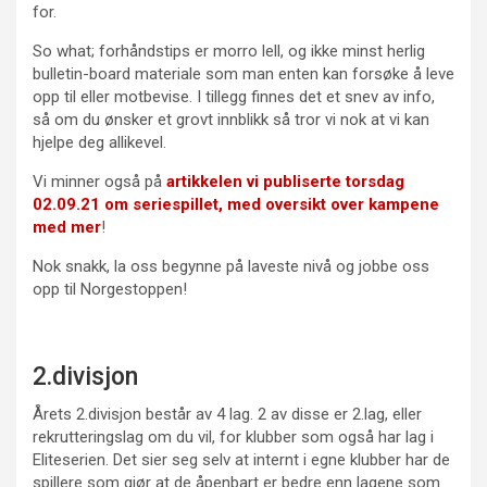
for.
So what; forhåndstips er morro lell, og ikke minst herlig
bulletin-board materiale som man enten kan forsøke å leve
opp til eller motbevise. I tillegg finnes det et snev av info,
så om du ønsker et grovt innblikk så tror vi nok at vi kan
hjelpe deg allikevel.
Vi minner også på
artikkelen vi publiserte torsdag
02.09.21 om seriespillet, med oversikt over kampene
med mer
!
Nok snakk, la oss begynne på laveste nivå og jobbe oss
opp til Norgestoppen!
2.divisjon
Årets 2.divisjon består av 4 lag. 2 av disse er 2.lag, eller
rekrutteringslag om du vil, for klubber som også har lag i
Eliteserien. Det sier seg selv at internt i egne klubber har de
spillere som gjør at de åpenbart er bedre enn lagene som