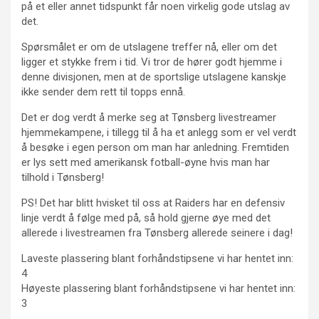
på et eller annet tidspunkt får noen virkelig gode utslag av
det.
Spørsmålet er om de utslagene treffer nå, eller om det
ligger et stykke frem i tid. Vi tror de hører godt hjemme i
denne divisjonen, men at de sportslige utslagene kanskje
ikke sender dem rett til topps ennå.
Det er dog verdt å merke seg at Tønsberg livestreamer
hjemmekampene, i tillegg til å ha et anlegg som er vel verdt
å besøke i egen person om man har anledning. Fremtiden
er lys sett med amerikansk fotball-øyne hvis man har
tilhold i Tønsberg!
PS! Det har blitt hvisket til oss at Raiders har en defensiv
linje verdt å følge med på, så hold gjerne øye med det
allerede i livestreamen fra Tønsberg allerede seinere i dag!
Laveste plassering blant forhåndstipsene vi har hentet inn:
4
Høyeste plassering blant forhåndstipsene vi har hentet inn:
3