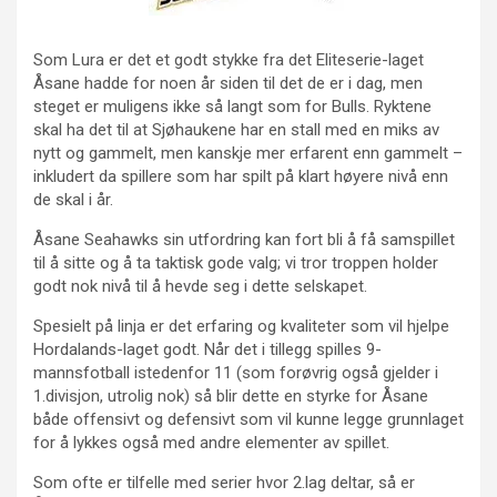
Som Lura er det et godt stykke fra det Eliteserie-laget
Åsane hadde for noen år siden til det de er i dag, men
steget er muligens ikke så langt som for Bulls. Ryktene
skal ha det til at Sjøhaukene har en stall med en miks av
nytt og gammelt, men kanskje mer erfarent enn gammelt –
inkludert da spillere som har spilt på klart høyere nivå enn
de skal i år.
Åsane Seahawks sin utfordring kan fort bli å få samspillet
til å sitte og å ta taktisk gode valg; vi tror troppen holder
godt nok nivå til å hevde seg i dette selskapet.
Spesielt på linja er det erfaring og kvaliteter som vil hjelpe
Hordalands-laget godt. Når det i tillegg spilles 9-
mannsfotball istedenfor 11 (som forøvrig også gjelder i
1.divisjon, utrolig nok) så blir dette en styrke for Åsane
både offensivt og defensivt som vil kunne legge grunnlaget
for å lykkes også med andre elementer av spillet.
Som ofte er tilfelle med serier hvor 2.lag deltar, så er