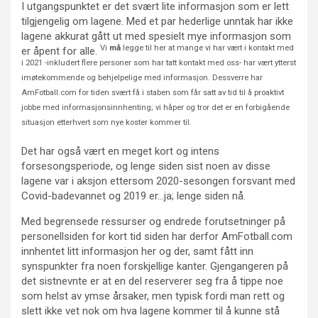
I utgangspunktet er det svært lite informasjon som er lett
tilgjengelig om lagene. Med et par hederlige unntak har ikke
lagene akkurat gått ut med spesielt mye informasjon som
Vi
må
legge til her at mange vi har vært i kontakt med
er åpent for alle.
i 2021 -inkludert flere personer som har tatt kontakt med oss- har vært ytterst
imøtekommende og behjelpelige med informasjon. Dessverre har
AmFotball.com for tiden svært få i staben som får satt av tid til å proaktivt
jobbe med informasjonsinnhenting; vi håper og tror det er en forbigående
situasjon etterhvert som nye koster kommer til.
Det har også vært en meget kort og intens
forsesongsperiode, og lenge siden sist noen av disse
lagene var i aksjon ettersom 2020-sesongen forsvant med
Covid-badevannet og 2019 er…ja; lenge siden nå.
Med begrensede ressurser og endrede forutsetninger på
personellsiden for kort tid siden har derfor AmFotball.com
innhentet litt informasjon her og der, samt fått inn
synspunkter fra noen forskjellige kanter. Gjengangeren på
det sistnevnte er at en del reserverer seg fra å tippe noe
som helst av ymse årsaker, men typisk fordi man rett og
slett ikke vet nok om hva lagene kommer til å kunne stå