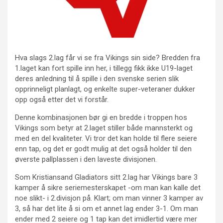
Hva slags 2.lag får vi se fra Vikings sin side? Bredden fra
1.laget kan fort spille inn her, i tillegg fikk ikke U19-laget
deres anledning til å spille i den svenske serien slik
opprinneligt planlagt, og enkelte super-veteraner dukker
opp også etter det vi forstår.
Denne kombinasjonen bør gi en bredde i troppen hos
Vikings som betyr at 2.laget stiller både mannsterkt og
med en del kvaliteter. Vi tror det kan holde til flere seiere
enn tap, og det er godt mulig at det også holder til den
øverste pallplassen i den laveste divisjonen.
Som Kristiansand Gladiators sitt 2.lag har Vikings bare 3
kamper å sikre seriemesterskapet -om man kan kalle det
noe slikt- i 2.divisjon på. Klart; om man vinner 3 kamper av
3, så har det lite å si om et annet lag ender 3-1. Om man
ender med 2 seiere og 1 tap kan det imidlertid være mer