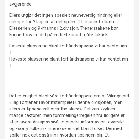
avgjørende.
Ellers utgjør det ingen spesielt nevneverdig hindring eller
ulempe for 2.lagene at det spilles 11-mannsfotball i
Eliteserien og 9-manns i 2.divisjon. Trenerstabene bør
kunne forvalte det på en helt kurant måte taktisk.
Laveste plassering blant forhåndstipsene vi har hentet inn:
1
Høyeste plassering blant forhåndstipsene vi har hentet inn:
1
Det er enighet blant våre forhåndstippere om at Vikings sitt
2.lag fortjener favorittstempelet i denne divisjonen, men
ellers er tipsene «all over the place». Det kan skyldes
mange faktorer, men tommelfingerregelen fra tidligere er
at jo lavere divisjonsnivå, jo mindre informasjon, oversikt
og -sorry folkens- interesse er det blant folket. Dermed
spiller nok det også inn i hvordan tippingen blir. Et