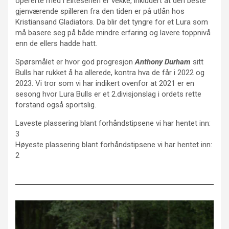
opererte med i Eliteserien er vekke, inkludert at den beste
gjenværende spilleren fra den tiden er på utlån hos
Kristiansand Gladiators. Da blir det tyngre for et Lura som
må basere seg på både mindre erfaring og lavere toppnivå
enn de ellers hadde hatt.
Spørsmålet er hvor god progresjon
Anthony Durham
sitt
Bulls har rukket å ha allerede, kontra hva de får i 2022 og
2023. Vi tror som vi har indikert ovenfor at 2021 er en
sesong hvor Lura Bulls er et 2.divisjonslag i ordets rette
forstand også sportslig.
Laveste plassering blant forhåndstipsene vi har hentet inn:
3
Høyeste plassering blant forhåndstipsene vi har hentet inn:
2