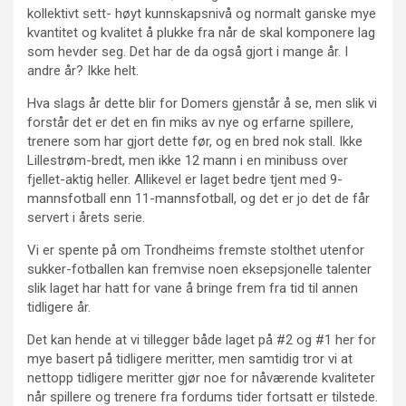
kollektivt sett- høyt kunnskapsnivå og normalt ganske mye
kvantitet og kvalitet å plukke fra når de skal komponere lag
som hevder seg. Det har de da også gjort i mange år. I
andre år? Ikke helt.
Hva slags år dette blir for Domers gjenstår å se, men slik vi
forstår det er det en fin miks av nye og erfarne spillere,
trenere som har gjort dette før, og en bred nok stall. Ikke
Lillestrøm-bredt, men ikke 12 mann i en minibuss over
fjellet-aktig heller. Allikevel er laget bedre tjent med 9-
mannsfotball enn 11-mannsfotball, og det er jo det de får
servert i årets serie.
Vi er spente på om Trondheims fremste stolthet utenfor
sukker-fotballen kan fremvise noen eksepsjonelle talenter
slik laget har hatt for vane å bringe frem fra tid til annen
tidligere år.
Det kan hende at vi tillegger både laget på #2 og #1 her for
mye basert på tidligere meritter, men samtidig tror vi at
nettopp tidligere meritter gjør noe for nåværende kvaliteter
når spillere og trenere fra fordums tider fortsatt er tilstede.