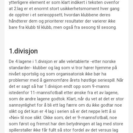
ytterligere element er som klart indikert i teksten ovenfor
at 2.lag er et enormt stort usikkerhetsmoment hver gang
de opptrer i et serieoppsett; hvordan klubbene deres
håndterer dem og prioriterer resultater der varierer ikke
bare fra klubb til klubb, men også fra sesong til sesong.
1.divisjon
De 4 lagene i 1.divisjon er alle veletablerte -etter norske
standarder- klubber og lag som vi tror hører hjemme på
nivået sportslig og som organisatorisk ikke bør ha
problemer med å gjennomføre årets høstlige seriespill. Når
det er sagt så har 1.divisjon endt opp som 9-manns
istedenfor 11-mannsfotball etter ønske fra et av lagene,
som de andre lagene godtok. Klart, når du vet at det er stor
sannsynlighet for å bli ett lag færre om du ikke godtar noe
slikt og det kun er 4 lag i serien så er det neppe lett å si
«Nei» til noe slikt. Okke som; det er 9-mannsfotball, noe
som først og fremst har den betydningen at lag med store
spillerstaller ikke får fullt så stor fordel av det versus lag