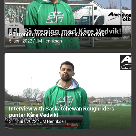
På trening med CFL-proff Kåre Vedvik!
5. april 2022
JM Henriksen
Interview with Saskatchewan Roughriders
punter Kåre Vedvik!
31. mars 2022
JM Henriksen