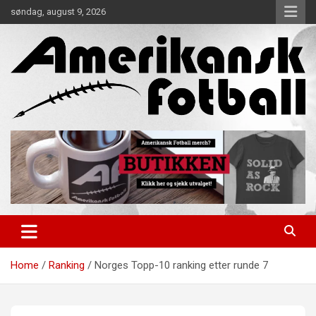
Skip
søndag, august 9, 2026
to
content
Alt om amerikansk fotball!
Amerikansk Fotball
Home
Ranking
Norges Topp-10 ranking etter runde 7