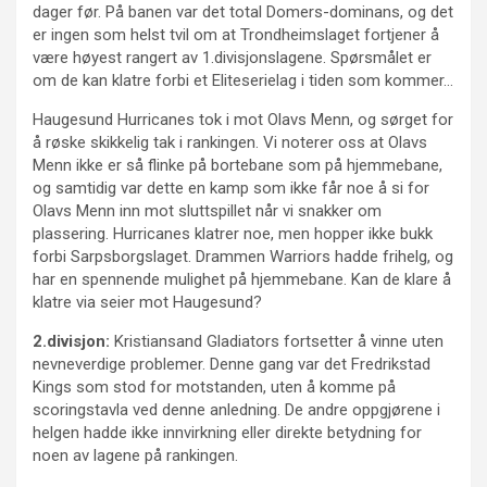
dager før. På banen var det total Domers-dominans, og det
er ingen som helst tvil om at Trondheimslaget fortjener å
være høyest rangert av 1.divisjonslagene. Spørsmålet er
om de kan klatre forbi et Eliteserielag i tiden som kommer…
Haugesund Hurricanes tok i mot Olavs Menn, og sørget for
å røske skikkelig tak i rankingen. Vi noterer oss at Olavs
Menn ikke er så flinke på bortebane som på hjemmebane,
og samtidig var dette en kamp som ikke får noe å si for
Olavs Menn inn mot sluttspillet når vi snakker om
plassering. Hurricanes klatrer noe, men hopper ikke bukk
forbi Sarpsborgslaget. Drammen Warriors hadde frihelg, og
har en spennende mulighet på hjemmebane. Kan de klare å
klatre via seier mot Haugesund?
2.divisjon:
Kristiansand Gladiators fortsetter å vinne uten
nevneverdige problemer. Denne gang var det Fredrikstad
Kings som stod for motstanden, uten å komme på
scoringstavla ved denne anledning. De andre oppgjørene i
helgen hadde ikke innvirkning eller direkte betydning for
noen av lagene på rankingen.