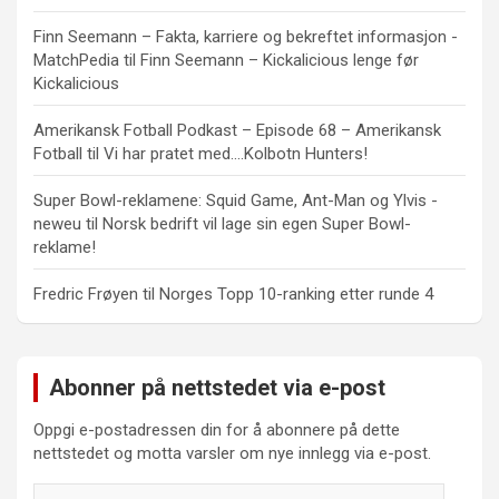
Finn Seemann – Fakta, karriere og bekreftet informasjon -
MatchPedia
til
Finn Seemann – Kickalicious lenge før
Kickalicious
Amerikansk Fotball Podkast – Episode 68 – Amerikansk
Fotball
til
Vi har pratet med….Kolbotn Hunters!
Super Bowl-reklamene: Squid Game, Ant-Man og Ylvis -
neweu
til
Norsk bedrift vil lage sin egen Super Bowl-
reklame!
Fredric Frøyen
til
Norges Topp 10-ranking etter runde 4
Abonner på nettstedet via e-post
Oppgi e-postadressen din for å abonnere på dette
nettstedet og motta varsler om nye innlegg via e-post.
E-