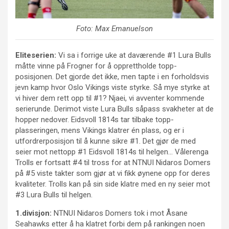
Foto: Max Emanuelson
Eliteserien:
Vi sa i forrige uke at daværende #1 Lura Bulls
måtte vinne på Frogner for å opprettholde topp-
posisjonen. Det gjorde det ikke, men tapte i en forholdsvis
jevn kamp hvor Oslo Vikings viste styrke. Så mye styrke at
vi hiver dem rett opp til #1? Njaei, vi avventer kommende
serierunde. Derimot viste Lura Bulls såpass svakheter at de
hopper nedover. Eidsvoll 1814s tar tilbake topp-
plasseringen, mens Vikings klatrer én plass, og er i
utfordrerposisjon til å kunne sikre #1. Det gjør de med
seier mot nettopp #1 Eidsvoll 1814s til helgen… Vålerenga
Trolls er fortsatt #4 til tross for at NTNUI Nidaros Domers
på #5 viste takter som gjør at vi fikk øynene opp for deres
kvaliteter. Trolls kan på sin side klatre med en ny seier mot
#3 Lura Bulls til helgen.
1.divisjon:
NTNUI Nidaros Domers tok i mot Åsane
Seahawks etter å ha klatret forbi dem på rankingen noen