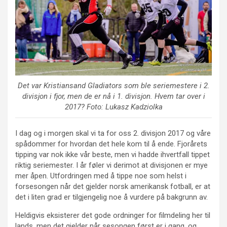
Det var Kristiansand Gladiators som ble seriemestere i 2.
divisjon i fjor, men de er nå i 1. divisjon. Hvem tar over i
2017? Foto: Lukasz Kadziolka
I dag og i morgen skal vi ta for oss 2. divisjon 2017 og våre
spådommer for hvordan det hele kom til å ende. Fjorårets
tipping var nok ikke vår beste, men vi hadde ihvertfall tippet
riktig seriemester. I år føler vi derimot at divisjonen er mye
mer åpen. Utfordringen med å tippe noe som helst i
forsesongen når det gjelder norsk amerikansk fotball, er at
det i liten grad er tilgjengelig noe å vurdere på bakgrunn av.
Heldigvis eksisterer det gode ordninger for filmdeling her til
lands, men det gjelder når sesongen først er i gang, og