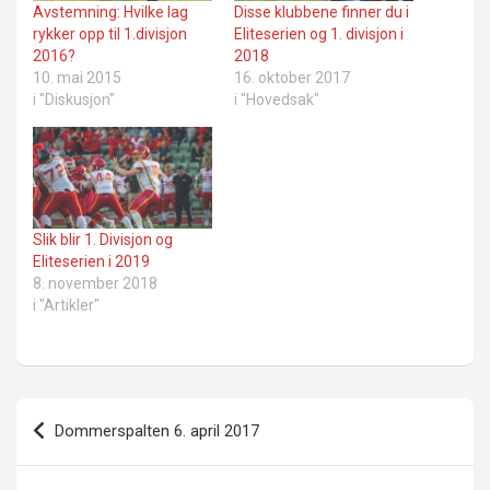
Avstemning: Hvilke lag
Disse klubbene finner du i
rykker opp til 1.divisjon
Eliteserien og 1. divisjon i
2016?
2018
10. mai 2015
16. oktober 2017
i "Diskusjon"
i "Hovedsak"
Slik blir 1. Divisjon og
Eliteserien i 2019
8. november 2018
i "Artikler"
Innleggsnavigasjon
Dommerspalten 6. april 2017