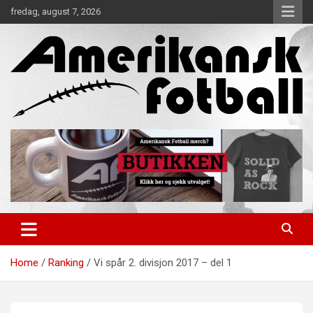
Skip
fredag, august 7, 2026
to
content
Alt om amerikansk fotball!
Amerikansk Fotball
Home
Ranking
Vi spår 2. divisjon 2017 – del 1