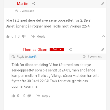
Martin
9 years ago
Ikke fått med dere det nye serie oppsettet for 2. Div?
Ballet åpner på Frogner med Trolls mot Vikings 22/4.
Reply
0
0
Thomas Olsen
Author
Reply to
Martin
9 years ago
Takk for tilbakemelding! Vi har fått med oss det nye
serieoppsettet som ble sendt ut 24.03, men angående
kampen mellom Trolls og Vikings så ser vi at den har blitt
flyttet fra 30.04 til 22.04! Takk for at du gjorde oss
oppmerksomme.
0
0
Reply