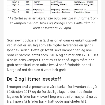
* I ettertid av at artikkelen ble publisert ble vi informert om
at kampen mellom Trolls og Vikings som skulle gått 30.
april er flyttet til 22. april.
Som nevnt tidligere har 2. divisjon et ganske enkelt oppsett
ved at det er syv lag som alle møter hverandre en gang i
løpet av serien. Dette gir totalt seks kamper per lag noe
som er samme antall som i 2016 og en mer enn i 2015. Det
å spille seks kamper i løpet av et år er på ingen måte noe
godt serietilbud, men utifra hva vi har å forholde oss til i
Norge så må det sies å være helt greit.
Del 2 og litt mer lesestoff!
I morgen skal vi presentere våre tanker for hvordan det går
i 2.divisjon 2017 og de forskjellige lagene der. I de fleste
lagenes tilfeller har vi svært begrenset informasjon å gå ut
fra. I noen få tilfeller har vi hatt gode muligheter til å