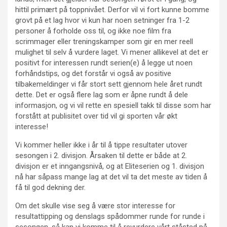
hittil primært på toppnivået. Derfor vil vi fort kunne bomme
grovt på et lag hvor vi kun har noen setninger fra 1-2
personer å forholde oss til, og ikke noe film fra
scrimmager eller treningskamper som gir en mer reell
mulighet til selv å vurdere laget. Vi mener allikevel at det er
positivt for interessen rundt serien(e) å legge ut noen
forhåndstips, og det forstår vi også av positive
tilbakemeldinger vi får stort sett gjennom hele året rundt
dette. Det er også flere lag som er åpne rundt å dele
informasjon, og vi vil rette en spesiell takk til disse som har
forstått at publisitet over tid vil gi sporten vår økt
interesse!
Vi kommer heller ikke i år til å tippe resultater utover
sesongen i 2. divisjon. Årsaken til dette er både at 2.
divisjon er et inngangsnivå, og at Eliteserien og 1. divisjon
nå har såpass mange lag at det vil ta det meste av tiden å
få til god dekning der.
Om det skulle vise seg å være stor interesse for
resultattipping og denslags spådommer runde for runde i
sesongen, så kan vi komme til å revurdere vårt ståsted på