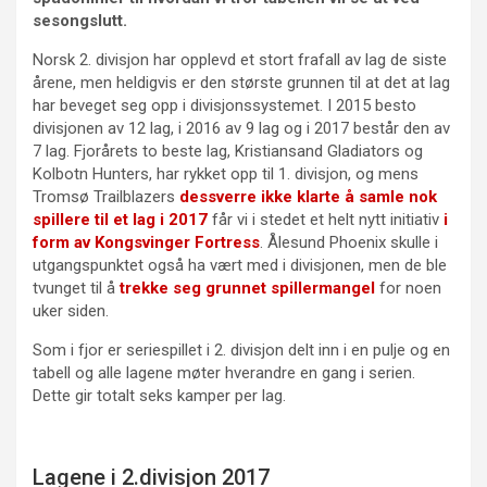
sesongslutt.
Norsk 2. divisjon har opplevd et stort frafall av lag de siste
årene, men heldigvis er den største grunnen til at det at lag
har beveget seg opp i divisjonssystemet. I 2015 besto
divisjonen av 12 lag, i 2016 av 9 lag og i 2017 består den av
7 lag. Fjorårets to beste lag, Kristiansand Gladiators og
Kolbotn Hunters, har rykket opp til 1. divisjon, og mens
Tromsø Trailblazers
dessverre ikke klarte å samle nok
spillere til et lag i 2017
får vi i stedet et helt nytt initiativ
i
form av Kongsvinger Fortress
. Ålesund Phoenix skulle i
utgangspunktet også ha vært med i divisjonen, men de ble
tvunget til å
trekke seg grunnet spillermangel
for noen
uker siden.
Som i fjor er seriespillet i 2. divisjon delt inn i en pulje og en
tabell og alle lagene møter hverandre en gang i serien.
Dette gir totalt seks kamper per lag.
Lagene i 2.divisjon 2017