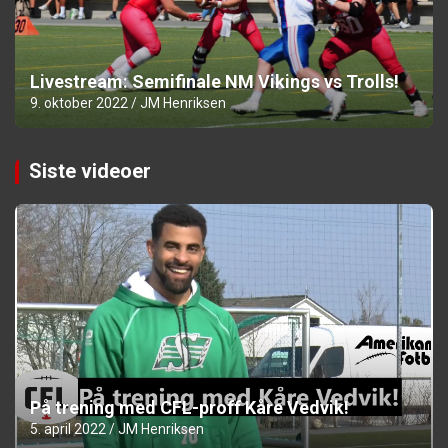
Livestream: Semifinale NM Vikings vs Trolls!
9. oktober 2022
JM Henriksen
Siste videoer
På trening med CFL-proff Kåre Vedvik!
5. april 2022
JM Henriksen