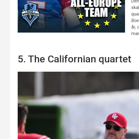
Den
skal
qua
Boe
år,
mann
5. The Californian quartet