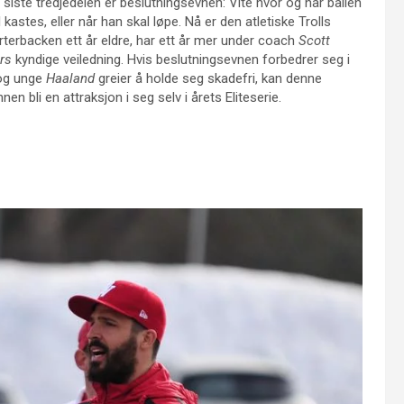
 siste tredjedelen er beslutningsevnen: Vite hvor og når ballen
 kastes, eller når han skal løpe. Nå er den atletiske Trolls
rterbacken ett år eldre, har ett år mer under coach
Scott
rs
kyndige veiledning. Hvis beslutningsevnen forbedrer seg i
 og unge
Haaland
greier å holde seg skadefri, kan denne
en bli en attraksjon i seg selv i årets Eliteserie.