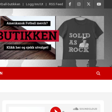
tball-butikken
Logg Inn/Ut
RSS Feed
EN