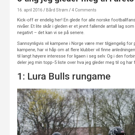
16. april 2016
Bård Strøm
4 Comments
Kick-off er endelig her! En glede for alle norske footballfans,
nivåer. Et lite skår i gleden er et jevnt fallende antall lag s
negativt – det kan vi se på senere.
Sannsynligvis vil kampene i Norge være mer tilgjengelig for p
kampene, har vi håp om at flere klubber vil finne anledningen
til langt høyere interesse for ligaen i seg selv. Og i den forb
deler jeg min topp-5 liste over hva jeg gleder meg til og har 
1: Lura Bulls rungame