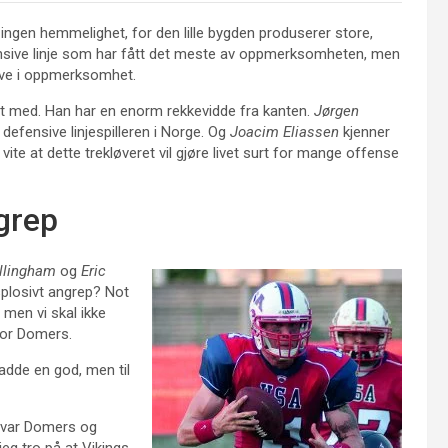
 ingen hemmelighet, for den lille bygden produserer store,
offensive linje som har fått det meste av oppmerksomheten, men
nsive i oppmerksomhet.
t med. Han har en enorm rekkevidde fra kanten.
Jørgen
 defensive linjespilleren i Norge. Og
Joacim Eliassen
kjenner
å vite at dette trekløveret vil gjøre livet surt for mange offense
grep
llingham
og
Eric
ksplosivt angrep? Not
 men vi skal ikke
for Domers.
dde en god, men til
t var Domers og