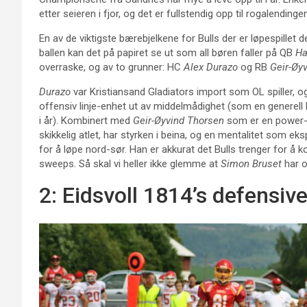
etter seieren i fjor, og det er fullstendig opp til rogalendinge
En av de viktigste bærebjelkene for Bulls der er løpespillet 
ballen kan det på papiret se ut som all børen faller på QB
Ha
overraske, og av to grunner: HC
Alex Durazo
og RB
Geir-Øy
Durazo
var Kristiansand Gladiators import som OL spiller, o
offensiv linje-enhet ut av middelmådighet (som en generell 
i år). Kombinert med
Geir-Øyvind Thorsen
som er en power-ru
skikkelig atlet, har styrken i beina, og en mentalitet som ek
for å løpe nord-sør. Han er akkurat det Bulls trenger for 
sweeps. Så skal vi heller ikke glemme at
Simon Bruset
har o
2: Eidsvoll 1814’s defensive