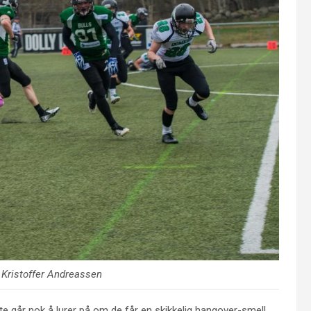
: Kristoffer Andreassen
te går nok å lurer på om de får en skikkelig hangover-smell