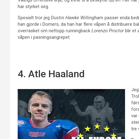
Vikings offensive linje, og evne til å beskytte QB’en. Her har 
har styrket seg.
Spesielt tror jeg
Dustin Hawke Willingham
passer enda bedre
han gjorde i Domers, da han har flere våpen å distribuere balle
overrasket om nettopp runningback
Lorenzo Proctor
blir et
våpen i pasningsangrepet.
4. Atle Haaland
Jeg
Trol
før
for
var
ste
tre