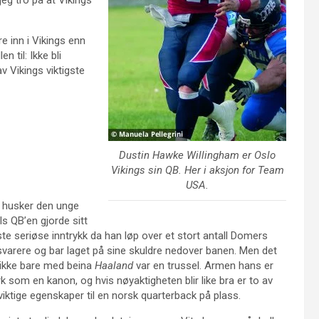
jeg tro på at Vikings
 inn i Vikings enn
n til: Ikke bli
 av Vikings viktigste
Dustin Hawke Willingham er Oslo
Vikings sin QB. Her i aksjon for Team
USA.
 husker den unge
ls QB’en gjorde sitt
ste seriøse inntrykk da han løp over et stort antall Domers
svarere og bar laget på sine skuldre nedover banen. Men det
 ikke bare med beina
Haaland
var en trussel. Armen hans er
rk som en kanon, og hvis nøyaktigheten blir like bra er to av
 viktige egenskaper til en norsk quarterback på plass.