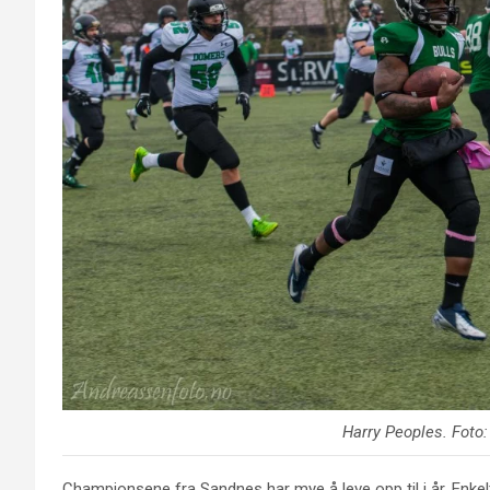
Harry Peoples
. Foto
Championsene fra Sandnes har mye å leve opp til i år. Enkel