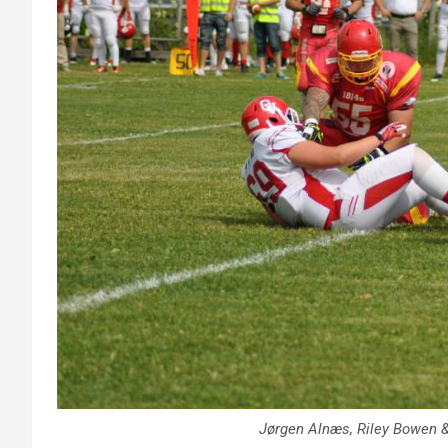
Jørgen Alnæs
,
Riley Bowen
&