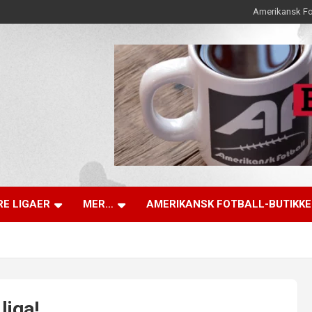
Amerikansk Fo
E LIGAER
MER…
AMERIKANSK FOTBALL-BUTIKK
liga!