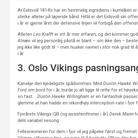
At Eidsvoll 1814’s har en hemmelig ingrediens i kumelken er
sterke atleter på løpende bånd. Hittil er det Eidsvoll sin 
i år er gjerne året der defensive linjen vil forbigå den offe
Atleten
Leo Krafft
er ett år mer erfaren, og det kommer god
Alnæs
vil jeg personlig påstå er blant – om ikke den – beste
jeg ikke like godt til – men husker navnet i stor nok grad til 
i år.
3. Oslo Vikings pasningsan
Kanskje den kjedeligste spådommen: Med
Dustin Hawke Wi
Ford
om bord for i år, burde jo alt ligge til rette for et høye
so fast….
Dustin Hawke Willingham
er en fantastisk passer,
glemme at han hadde en rekordhøy interception-rate i fjor 
Fjorårets Vikings-QB (og assistenttrener i år)
Derek Mann
ha
dels variabel sesong.
Fellesnevneren for dem i fjor vil jeg påpeke først og frems