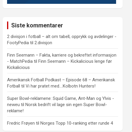
Siste kommentarer
2 divisjon i fotball – alt om tabell, opprykk og avdelinger -
FootyPedia
til
2.divisjon
Finn Seemann – Fakta, karriere og bekreftet informasjon
- MatchPedia
til
Finn Seemann – Kickalicious lenge før
Kickalicious
Amerikansk Fotball Podkast – Episode 68 – Amerikansk
Fotball
til
Vi har pratet med….Kolbotn Hunters!
Super Bowl-reklamene: Squid Game, Ant-Man og Ylvis -
neweu
til
Norsk bedrift vil lage sin egen Super Bowl-
reklame!
Fredric Frøyen
til
Norges Topp 10-ranking etter runde 4