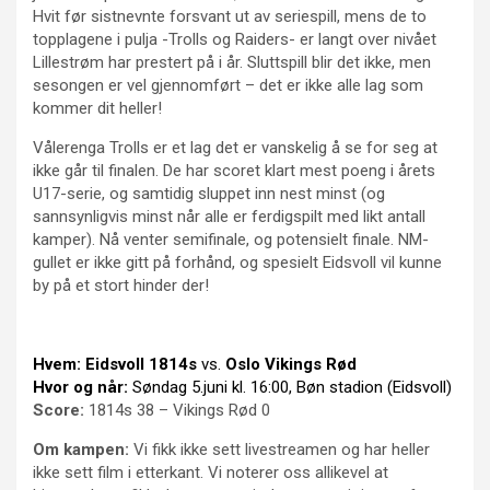
Hvit før sistnevnte forsvant ut av seriespill, mens de to
topplagene i pulja -Trolls og Raiders- er langt over nivået
Lillestrøm har prestert på i år. Sluttspill blir det ikke, men
sesongen er vel gjennomført – det er ikke alle lag som
kommer dit heller!
Vålerenga Trolls er et lag det er vanskelig å se for seg at
ikke går til finalen. De har scoret klart mest poeng i årets
U17-serie, og samtidig sluppet inn nest minst (og
sannsynligvis minst når alle er ferdigspilt med likt antall
kamper). Nå venter semifinale, og potensielt finale. NM-
gullet er ikke gitt på forhånd, og spesielt Eidsvoll vil kunne
by på et stort hinder der!
Hvem:
Eidsvoll 1814s
vs.
Oslo Vikings Rød
Hvor og når:
Søndag 5.juni kl. 16:00, Bøn stadion (Eidsvoll)
Score:
1814s 38 – Vikings Rød 0
Om kampen:
Vi fikk ikke sett livestreamen og har heller
ikke sett film i etterkant. Vi noterer oss allikevel at