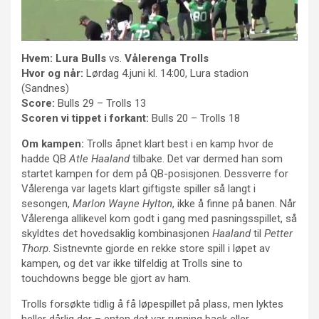
Hvem:
Lura Bulls
vs.
Vålerenga Trolls
Hvor og når:
Lørdag 4.juni kl. 14:00, Lura stadion
(Sandnes)
Score:
Bulls 29 – Trolls 13
Scoren vi tippet i forkant:
Bulls 20 – Trolls 18
Om kampen:
Trolls åpnet klart best i en kamp hvor de
hadde QB
Atle Haaland
tilbake. Det var dermed han som
startet kampen for dem på QB-posisjonen. Dessverre for
Vålerenga var lagets klart giftigste spiller så langt i
sesongen,
Marlon Wayne Hylton
, ikke å finne på banen. Når
Vålerenga allikevel kom godt i gang med pasningsspillet, så
skyldtes det hovedsaklig kombinasjonen
Haaland
til
Petter
Thorp
. Sistnevnte gjorde en rekke store spill i løpet av
kampen, og det var ikke tilfeldig at Trolls sine to
touchdowns begge ble gjort av ham.
Trolls forsøkte tidlig å få løpespillet på plass, men lyktes
heller dårlig der – enten det var running back eller