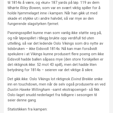
til 1814s å være, og «kun» 187 yards på løp. 119 av dem
tilhørte
Riley Bowen
, som var en svært viktig spiller for å
holde hjemmelaget inne i kampen. Når han gikk ut med
skade et stykke ut i andre halvdel, så var mye av den
fungerende slagstyrken fjernet.
Pasningsspillet kunne man som vanlig ikke støtte seg på,
og når løpespillet i tillegg brukte opp verdifull tid uten
uttelling, så var det ledende Oslo Vikings som dro nytte av
tidsbruken – ikke Eidsvoll 1814s. Nå kan man forsåvidt
spekulere i at Vikings kunne produsert flere poeng om ikke
Eidsvoll hadde ballen såpass mye (den store forskjellen er
det riktignok ikke: 52 mot 43 spill), men det hadde liten
betydning for 1814s – seieren var det viktige å sikre.
Det gikk ikke. Oslo Vikings lot riktignok
Eivind Brekke
snike
inn en touchdown, men når de selv også produserte en ved
Dustin Hawke Willingham
-samt ekstrapoenget- så fikk
Oslo-laget snudd nederlaget fra tidligere i sesongen til
seier denne gang.
Statistikken fra kampen: