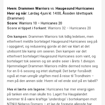
Hvem:
Drammen Warriors
vs.
Haugesund Hurricanes
Hvor og når:
Lørdag 4.juni kl. 14:00, Åssiden Idrettspark
(Drammen)
Score:
Warriors 10 – Hurricanes 20
Score vi tippet i forkant:
Warriors 32 – Hurricanes 20
Om kampen:
Drammen Warriors tok tidlig ledelsen, men
etterhvert meldte bortelaget Haugesund Hurricanes seg på
i oppgjøret, og redusering gjorde at det var klart at det
utvilsomt ble kamp om seieren. Den kampen var det
etterhvert bortelaget Haugesund Hurricanes som vant, og
bortelaget tok seieren og sin andre seier i årets 1.divisjon.
Hjemmelaget Drammen Warriors måtte dermed notere seg
for en 0-6 sesong og intet sluttspill. Det betyr forsåvidt
også at man unngår utgiften med å reise til Trondheim –
men på den annen side: Hvem vil vel ende sist på en tabell?
Hva vi lærte om lagene:
Hurricanes har mer energi igjen
på tanken enn man skulle tro. Laget fra Haugalandet
kommer til å være kraftige ‘underdogs’ i bortekampen mot
NTNUI Nidaros Domers – et lag de forøvrig allerede har