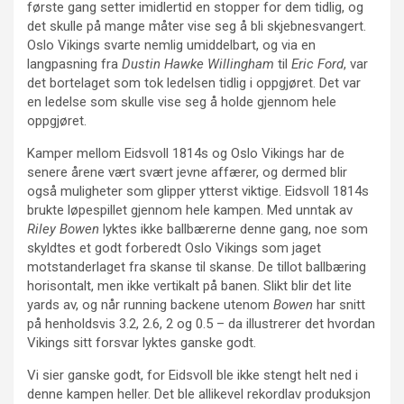
første gang setter imidlertid en stopper for dem tidlig, og
det skulle på mange måter vise seg å bli skjebnesvangert.
Oslo Vikings svarte nemlig umiddelbart, og via en
langpasning fra
Dustin Hawke Willingham
til
Eric Ford
, var
det bortelaget som tok ledelsen tidlig i oppgjøret. Det var
en ledelse som skulle vise seg å holde gjennom hele
oppgjøret.
Kamper mellom Eidsvoll 1814s og Oslo Vikings har de
senere årene vært svært jevne affærer, og dermed blir
også muligheter som glipper ytterst viktige. Eidsvoll 1814s
brukte løpespillet gjennom hele kampen. Med unntak av
Riley Bowen
lyktes ikke ballbærerne denne gang, noe som
skyldtes et godt forberedt Oslo Vikings som jaget
motstanderlaget fra skanse til skanse. De tillot ballbæring
horisontalt, men ikke vertikalt på banen. Slikt blir det lite
yards av, og når running backene utenom
Bowen
har snitt
på henholdsvis 3.2, 2.6, 2 og 0.5 – da illustrerer det hvordan
Vikings sitt forsvar lyktes ganske godt.
Vi sier ganske godt, for Eidsvoll ble ikke stengt helt ned i
denne kampen heller. Det ble allikevel rekordlav produksjon