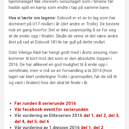
hjemmelaget fikk «hevnet» seniorlaget som i timene før
hadde spilt en kamp som endte i tap på samme bane.
Hva vi lærte om lagene:
Eidsvoll er et av to lag som har
dominert på U17-nivået i år (det andre er Trolls). De beviste
nok en gang hvorfor. Det er ikke usannsynlig å se for seg
at de ender opp i finalen. Skulle de vinne vil det være andre
året på rad at Eidsvoll 1814s tar gull på dette nivået.
Oslo Vikings Rød har hengt godt med i årets sesong, men
kommer til kort mot det som er den absolutte toppen i
2016. De har allikevel en god mulighet til å ende opp i
semifinale, men vi må se en forvandling a la 2014 (hvor
laget var klart underlegne Trolls i grunnspillet, før de slå til
og vant i finalen) hvis det skal bli finale i år.
Før runden 8.serierunde 2016
Vår facebook-event for serierunden
Vår vurdering av Eliteserien 2016
del 1
,
del 2
,
del 3
,
del 4
,
del 5
,
del 6
Vår vurdering av 1.divisjon 2016
del 1
,
del 2