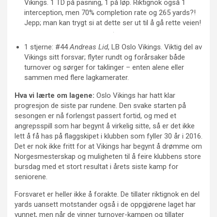
Vikings. 1 TD på pasning, 1 på løp. Riktignok også 1
interception, men 70% completion rate og 265 yards?!
Jepp; man kan trygt si at dette ser ut til å gå rette veien!
1 stjerne: #44
Andreas Lid
, LB Oslo Vikings. Viktig del av
Vikings sitt forsvar; flyter rundt og forårsaker både
turnover og sørger for taklinger – enten alene eller
sammen med flere lagkamerater.
Hva vi lærte om lagene:
Oslo Vikings har hatt klar
progresjon de siste par rundene. Den svake starten på
sesongen er nå forlengst passert fortid, og med et
angrepsspill som har begynt å virkelig sitte, så er det ikke
lett å få has på flaggskipet i klubben som fyller 30 år i 2016.
Det er nok ikke fritt for at Vikings har begynt å drømme om
Norgesmesterskap og muligheten til å feire klubbens store
bursdag med et stort resultat i årets siste kamp for
seniorene.
Forsvaret er heller ikke å forakte. De tillater riktignok en del
yards uansett motstander også i de oppgjørene laget har
vunnet, men når de vinner turnover-kampen og tillater