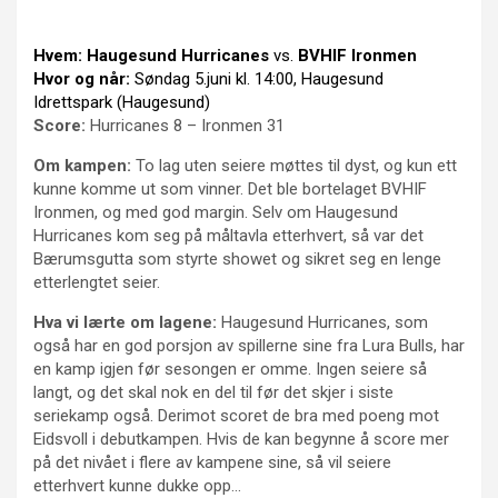
Hvem:
Haugesund Hurricanes
vs.
BVHIF Ironmen
Hvor og når:
Søndag 5.juni kl. 14:00, Haugesund
Idrettspark (Haugesund)
Score:
Hurricanes 8 – Ironmen 31
Om kampen:
To lag uten seiere møttes til dyst, og kun ett
kunne komme ut som vinner. Det ble bortelaget BVHIF
Ironmen, og med god margin. Selv om Haugesund
Hurricanes kom seg på måltavla etterhvert, så var det
Bærumsgutta som styrte showet og sikret seg en lenge
etterlengtet seier.
Hva vi lærte om lagene:
Haugesund Hurricanes, som
også har en god porsjon av spillerne sine fra Lura Bulls, har
en kamp igjen før sesongen er omme. Ingen seiere så
langt, og det skal nok en del til før det skjer i siste
seriekamp også. Derimot scoret de bra med poeng mot
Eidsvoll i debutkampen. Hvis de kan begynne å score mer
på det nivået i flere av kampene sine, så vil seiere
etterhvert kunne dukke opp…