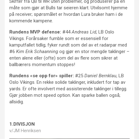
Skifter fra QB til WR uten problemer, og produserer på en
måte som gjør at Bulls tar seieren klart. Utvilsomt hjemme
på receiver; spørsmålet er hvordan Lura bruker ham i de
kommende kampene.
Rundens MVP defense:
#44
Andreas Lid
, LB Oslo
Vikings. Forårsaker fumble som er essensiell for
kamputfallet tidlig; fyker rundt som del av et radarpar med
#6
Kim Erik Schaanning
og gjør en stor mengde taklinger –
enten alene eller (ofte) som del av flere som sikrer at
ballbærers momentum stoppes!
Rundens «se opp for» spiller:
#25
Daniel Bernklau
, LB
Oslo Vikings. En rekke solide taklinger, inkludert for tap av
yards. Er ofte involvert med assisterende taklinger i tillegg.
Gjør jobben mot speed option. Kan sparke ballen også;
allsidig.
1.DIVISJON
v/JM Henriksen