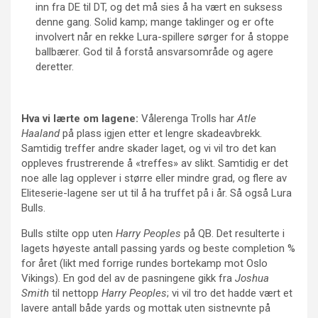
inn fra DE til DT, og det må sies å ha vært en suksess
denne gang. Solid kamp; mange taklinger og er ofte
involvert når en rekke Lura-spillere sørger for å stoppe
ballbærer. God til å forstå ansvarsområde og agere
deretter.
Hva vi lærte om lagene:
Vålerenga Trolls har
Atle
Haaland
på plass igjen etter et lengre skadeavbrekk.
Samtidig treffer andre skader laget, og vi vil tro det kan
oppleves frustrerende å «treffes» av slikt. Samtidig er det
noe alle lag opplever i større eller mindre grad, og flere av
Eliteserie-lagene ser ut til å ha truffet på i år. Så også Lura
Bulls.
Bulls stilte opp uten
Harry Peoples
på QB. Det resulterte i
lagets høyeste antall passing yards og beste completion %
for året (likt med forrige rundes bortekamp mot Oslo
Vikings). En god del av de pasningene gikk fra
Joshua
Smith
til nettopp
Harry Peoples
; vi vil tro det hadde vært et
lavere antall både yards og mottak uten sistnevnte på