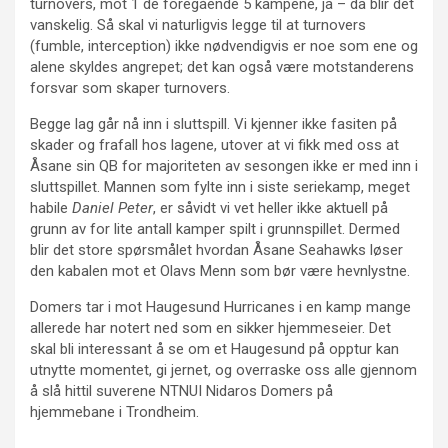
turnovers, mot 1 de foregående 5 kampene, ja – da blir det
vanskelig. Så skal vi naturligvis legge til at turnovers
(fumble, interception) ikke nødvendigvis er noe som ene og
alene skyldes angrepet; det kan også være motstanderens
forsvar som skaper turnovers.
Begge lag går nå inn i sluttspill. Vi kjenner ikke fasiten på
skader og frafall hos lagene, utover at vi fikk med oss at
Åsane sin QB for majoriteten av sesongen ikke er med inn i
sluttspillet. Mannen som fylte inn i siste seriekamp, meget
habile
Daniel Peter
, er såvidt vi vet heller ikke aktuell på
grunn av for lite antall kamper spilt i grunnspillet. Dermed
blir det store spørsmålet hvordan Åsane Seahawks løser
den kabalen mot et Olavs Menn som bør være hevnlystne.
Domers tar i mot Haugesund Hurricanes i en kamp mange
allerede har notert ned som en sikker hjemmeseier. Det
skal bli interessant å se om et Haugesund på opptur kan
utnytte momentet, gi jernet, og overraske oss alle gjennom
å slå hittil suverene NTNUI Nidaros Domers på
hjemmebane i Trondheim.