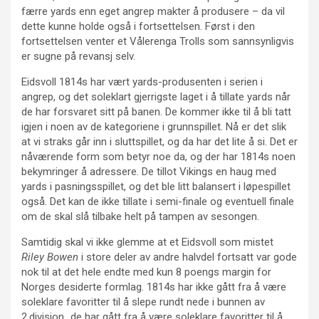
færre yards enn eget angrep makter å produsere – da vil
dette kunne holde også i fortsettelsen. Først i den
fortsettelsen venter et Vålerenga Trolls som sannsynligvis
er sugne på revansj selv.
Eidsvoll 1814s har vært yards-produsenten i serien i
angrep, og det soleklart gjerrigste laget i å tillate yards når
de har forsvaret sitt på banen. De kommer ikke til å bli tatt
igjen i noen av de kategoriene i grunnspillet. Nå er det slik
at vi straks går inn i sluttspillet, og da har det lite å si. Det er
nåværende form som betyr noe da, og der har 1814s noen
bekymringer å adressere. De tillot Vikings en haug med
yards i pasningsspillet, og det ble litt balansert i løpespillet
også. Det kan de ikke tillate i semi-finale og eventuell finale
om de skal slå tilbake helt på tampen av sesongen.
Samtidig skal vi ikke glemme at et Eidsvoll som mistet
Riley Bowen
i store deler av andre halvdel fortsatt var gode
nok til at det hele endte med kun 8 poengs margin for
Norges desiderte formlag. 1814s har ikke gått fra å være
soleklare favoritter til å slepe rundt nede i bunnen av
2.divisjon…de har gått fra å være soleklare favoritter til å