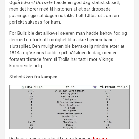
Også
Edvard Duvsete
hadde en god dag statistisk sett,
men det hører med til historien at et par droppede
pasninger gjør at dagen nok ikke helt føltes ut som en
perfekt suksess for ham.
For Bulls ble det allikevel seieren man hadde behov for, og
dermed en fortsatt mulighet til å sikre hjemmebane i
sluttspillet. Den muligheten ble betraktelig mindre etter at
1814s og Vikings hadde spilt påfølgende dag, men er
fortsatt tilstede frem til Trolls har tatt i mot Vikings
kommende helg…
Statistikken fra kampen:
Du finner mer av statistikken fra kampen
her på