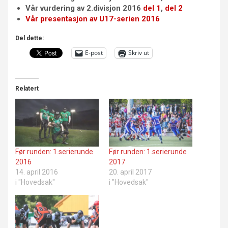
Vår vurdering av 2.divisjon 2016
del 1
,
del 2
Vår presentasjon av U17-serien 2016
Del dette:
E-post
Skriv ut
Relatert
Før runden: 1.serierunde
Før runden: 1.serierunde
2016
2017
14. april 2016
20. april 2017
i "Hovedsak"
i "Hovedsak"