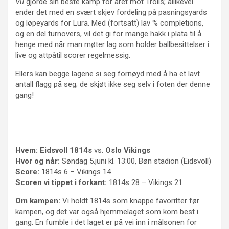
Vu
gjorde sin beste kamp for året mot Trolls; allikevel
ender det med en svært skjev fordeling på pasningsyards
og løpeyards for Lura. Med (fortsatt) lav % completions,
og en del turnovers, vil det gi for mange hakk i plata til å
henge med når man møter lag som holder ballbesittelser i
live og attpåtil scorer regelmessig.
Ellers kan begge lagene si seg fornøyd med å ha et lavt
antall flagg på seg; de skjøt ikke seg selv i foten der denne
gang!
Hvem:
Eidsvoll 1814s
vs.
Oslo Vikings
Hvor og når:
Søndag 5.juni kl. 13:00, Bøn stadion (Eidsvoll)
Score:
1814s 6 – Vikings 14
Scoren vi tippet i forkant:
1814s 28 – Vikings 21
Om kampen:
Vi holdt 1814s som knappe favoritter før
kampen, og det var også hjemmelaget som kom best i
gang. En fumble i det laget er på vei inn i målsonen for