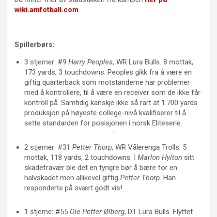
wiki.amfotball.com
.
Spillerbørs:
3 stjerner: #9
Harry Peoples
, WR Lura Bulls. 8 mottak,
173 yards, 3 touchdowns. Peoples gikk fra å være en
giftig quarterback som motstanderne har problemer
med å kontrollere, til å være en receiver som de ikke får
kontroll på. Samtidig kanskje ikke så rart at 1.700 yards
produksjon på høyeste college-nivå kvalifiserer til å
sette standarden for posisjonen i norsk Eliteserie.
2 stjerner: #31
Petter Thorp
, WR Vålerenga Trolls. 5
mottak, 118 yards, 2 touchdowns. I
Marlon Hylton
sitt
skadefravær ble det en tyngre bør å bære for en
halvskadet men allikevel giftig
Petter Thorp
. Han
responderte på svært godt vis!
1 stjerne: #55
Ole Petter Ølberg
, DT Lura Bulls. Flyttet