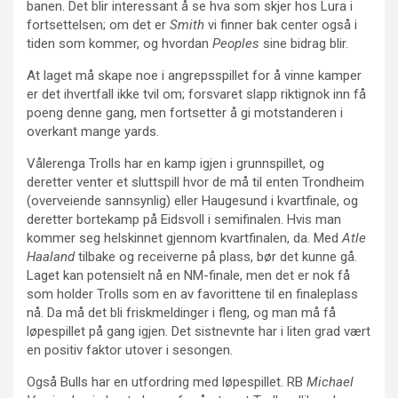
banen. Det blir interessant å se hva som skjer hos Lura i
fortsettelsen; om det er
Smith
vi finner bak center også i
tiden som kommer, og hvordan
Peoples
sine bidrag blir.
At laget må skape noe i angrepsspillet for å vinne kamper
er det ihvertfall ikke tvil om; forsvaret slapp riktignok inn få
poeng denne gang, men fortsetter å gi motstanderen i
overkant mange yards.
Vålerenga Trolls har en kamp igjen i grunnspillet, og
deretter venter et sluttspill hvor de må til enten Trondheim
(overveiende sannsynlig) eller Haugesund i kvartfinale, og
deretter bortekamp på Eidsvoll i semifinalen. Hvis man
kommer seg helskinnet gjennom kvartfinalen, da. Med
Atle
Haaland
tilbake og receiverne på plass, bør det kunne gå.
Laget kan potensielt nå en NM-finale, men det er nok få
som holder Trolls som en av favorittene til en finaleplass
nå. Da må det bli friskmeldinger i fleng, og man må få
løpespillet på gang igjen. Det sistnevnte har i liten grad vært
en positiv faktor utover i sesongen.
Også Bulls har en utfordring med løpespillet. RB
Michael