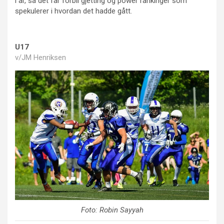
i år, så det får forbli gjetting og power rankinger som
spekulerer i hvordan det hadde gått.
U17
v/JM Henriksen
Foto: Robin Sayyah