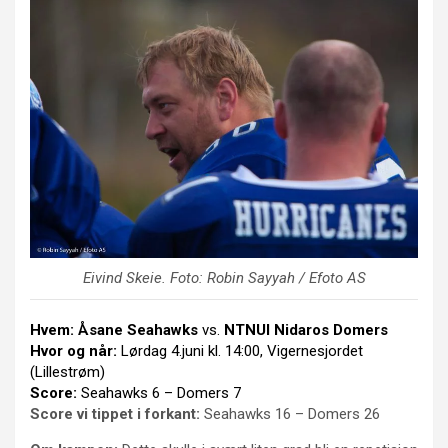
Eivind Skeie
. Foto: Robin Sayyah / Efoto AS
Hvem:
Åsane Seahawks
vs.
NTNUI Nidaros Domers
Hvor og når:
Lørdag 4.juni kl. 14:00, Vigernesjordet
(Lillestrøm)
Score:
Seahawks 6 – Domers 7
Score vi tippet i forkant:
Seahawks 16 – Domers 26