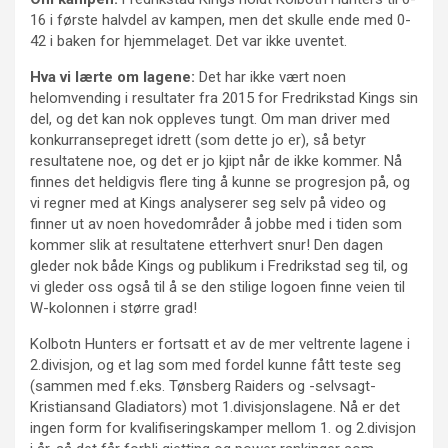
16 i første halvdel av kampen, men det skulle ende med 0-
42 i baken for hjemmelaget. Det var ikke uventet.
Hva vi lærte om lagene:
Det har ikke vært noen
helomvending i resultater fra 2015 for Fredrikstad Kings sin
del, og det kan nok oppleves tungt. Om man driver med
konkurransepreget idrett (som dette jo er), så betyr
resultatene noe, og det er jo kjipt når de ikke kommer. Nå
finnes det heldigvis flere ting å kunne se progresjon på, og
vi regner med at Kings analyserer seg selv på video og
finner ut av noen hovedområder å jobbe med i tiden som
kommer slik at resultatene etterhvert snur! Den dagen
gleder nok både Kings og publikum i Fredrikstad seg til, og
vi gleder oss også til å se den stilige logoen finne veien til
W-kolonnen i større grad!
Kolbotn Hunters er fortsatt et av de mer veltrente lagene i
2.divisjon, og et lag som med fordel kunne fått teste seg
(sammen med f.eks. Tønsberg Raiders og -selvsagt-
Kristiansand Gladiators) mot 1.divisjonslagene. Nå er det
ingen form for kvalifiseringskamper mellom 1. og 2.divisjon