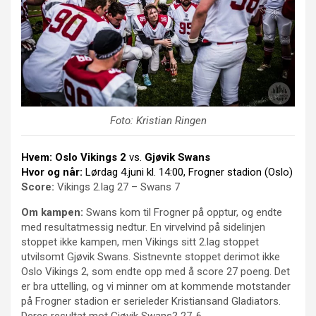
Foto: Kristian Ringen
Hvem:
Oslo Vikings 2
vs.
Gjøvik Swans
Hvor og når:
Lørdag 4.juni kl. 14:00, Frogner stadion (Oslo)
Score:
Vikings 2.lag 27 – Swans 7
Om kampen:
Swans kom til Frogner på opptur, og endte
med resultatmessig nedtur. En virvelvind på sidelinjen
stoppet ikke kampen, men Vikings sitt 2.lag stoppet
utvilsomt Gjøvik Swans. Sistnevnte stoppet derimot ikke
Oslo Vikings 2, som endte opp med å score 27 poeng. Det
er bra uttelling, og vi minner om at kommende motstander
på Frogner stadion er serieleder Kristiansand Gladiators.
Deres resultat mot Gjøvik Swans? 27-6.