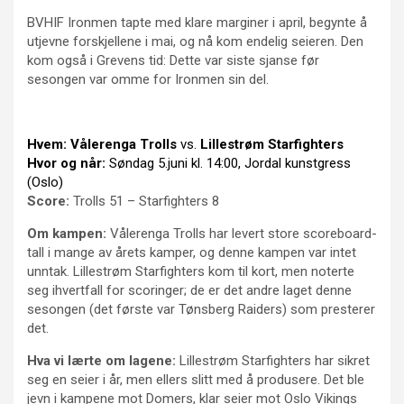
BVHIF Ironmen tapte med klare marginer i april, begynte å
utjevne forskjellene i mai, og nå kom endelig seieren. Den
kom også i Grevens tid: Dette var siste sjanse før
sesongen var omme for Ironmen sin del.
Hvem:
Vålerenga Trolls
vs.
Lillestrøm Starfighters
Hvor og når:
Søndag 5.juni kl. 14:00, Jordal kunstgress
(Oslo)
Score:
Trolls 51 – Starfighters 8
Om kampen:
Vålerenga Trolls har levert store scoreboard-
tall i mange av årets kamper, og denne kampen var intet
unntak. Lillestrøm Starfighters kom til kort, men noterte
seg ihvertfall for scoringer; de er det andre laget denne
sesongen (det første var Tønsberg Raiders) som presterer
det.
Hva vi lærte om lagene:
Lillestrøm Starfighters har sikret
seg en seier i år, men ellers slitt med å produsere. Det ble
jevn i kampene mot Domers, klar seier mot Oslo Vikings