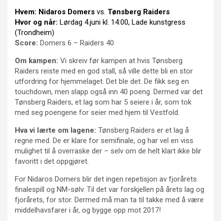
Hvem:
Nidaros Domers
vs.
Tønsberg Raiders
Hvor og når:
Lørdag 4.juni kl. 14:00, Lade kunstgress
(Trondheim)
Score:
Domers 6 – Raiders 40
Om kampen:
Vi skreiv før kampen at hvis Tønsberg
Raiders reiste med en god stall, så ville dette bli en stor
utfordring for hjemmelaget. Det ble det. De fikk seg en
touchdown, men slapp også inn 40 poeng. Dermed var det
Tønsberg Raiders, et lag som har 5 seiere i år, som tok
med seg poengene for seier med hjem til Vestfold.
Hva vi lærte om lagene:
Tønsberg Raiders er et lag å
regne med. De er klare for semifinale, og har vel en viss
mulighet til å overraske der – selv om de helt klart ikke blir
favoritt i det oppgjøret.
For Nidaros Domers blir det ingen repetisjon av fjorårets
finalespill og NM-sølv. Til det var forskjellen på årets lag og
fjorårets, for stor. Dermed må man ta til takke med å være
middelhavsfarer i år, og bygge opp mot 2017!