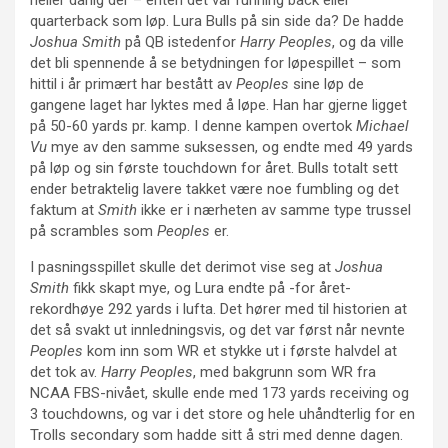
quarterback som løp. Lura Bulls på sin side da? De hadde
Joshua Smith
på QB istedenfor
Harry Peoples
, og da ville
det bli spennende å se betydningen for løpespillet – som
hittil i år primært har bestått av
Peoples
sine løp de
gangene laget har lyktes med å løpe. Han har gjerne ligget
på 50-60 yards pr. kamp. I denne kampen overtok
Michael
Vu
mye av den samme suksessen, og endte med 49 yards
på løp og sin første touchdown for året. Bulls totalt sett
ender betraktelig lavere takket være noe fumbling og det
faktum at
Smith
ikke er i nærheten av samme type trussel
på scrambles som
Peoples
er.
I pasningsspillet skulle det derimot vise seg at
Joshua
Smith
fikk skapt mye, og Lura endte på -for året-
rekordhøye 292 yards i lufta. Det hører med til historien at
det så svakt ut innledningsvis, og det var først når nevnte
Peoples
kom inn som WR et stykke ut i første halvdel at
det tok av.
Harry Peoples
, med bakgrunn som WR fra
NCAA FBS-nivået, skulle ende med 173 yards receiving og
3 touchdowns, og var i det store og hele uhåndterlig for en
Trolls secondary som hadde sitt å stri med denne dagen.