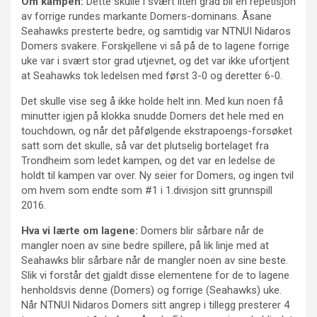
Om kampen:
Dette skulle i svært liten grad bli en repetisjon
av forrige rundes markante Domers-dominans. Åsane
Seahawks presterte bedre, og samtidig var NTNUI Nidaros
Domers svakere. Forskjellene vi så på de to lagene forrige
uke var i svært stor grad utjevnet, og det var ikke ufortjent
at Seahawks tok ledelsen med først 3-0 og deretter 6-0.
Det skulle vise seg å ikke holde helt inn. Med kun noen få
minutter igjen på klokka snudde Domers det hele med en
touchdown, og når det påfølgende ekstrapoengs-forsøket
satt som det skulle, så var det plutselig bortelaget fra
Trondheim som ledet kampen, og det var en ledelse de
holdt til kampen var over. Ny seier for Domers, og ingen tvil
om hvem som endte som #1 i 1.divisjon sitt grunnspill
2016.
Hva vi lærte om lagene:
Domers blir sårbare når de
mangler noen av sine bedre spillere, på lik linje med at
Seahawks blir sårbare når de mangler noen av sine beste.
Slik vi forstår det gjaldt disse elementene for de to lagene
henholdsvis denne (Domers) og forrige (Seahawks) uke.
Når NTNUI Nidaros Domers sitt angrep i tillegg presterer 4