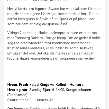
Hva vi lærte om lagene:
Swans har vist kvaliteter i år, men
mot de bedre lagene i 2.divisjon kommer de til kort. Det er
derfor liten grunn til å tvile på at Gjøvik er på plass i det
som for dem er riktig divisjonsnivå nå.
Vikings 2 kom seg tilbake i seiersprotokollen etter et tap
mot Tønsberg Raiders i forrige kamp. Om de greier å holde
seg i seiersprotokollen mot kommende motstander,
Kristiansand Gladiators, er vel heller tvilsomt. Allikevel;
umulig er det ikke. Det skal bli interessant å se hvordan
Frogner-laget responderer på utfordringen som venter!
Hvem:
Fredrikstad Kings
vs.
Kolbotn Hunters
Hvor og når:
Søndag 5.juni kl. 14:00, Kongstenbanen
(Fredrikstad)
Score:
Kings 0 – Hunters 42
Om kampen:
Fredrikstad Kings holdt Kolbotn Hunters til 0-