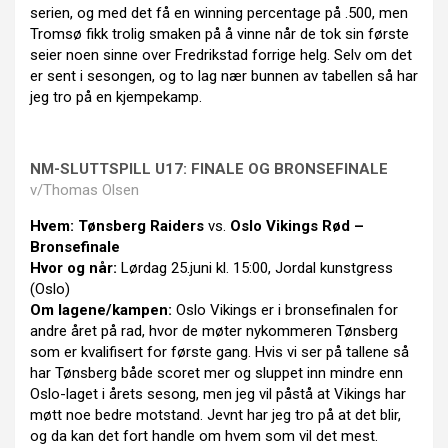
serien, og med det få en winning percentage på .500, men
Tromsø fikk trolig smaken på å vinne når de tok sin første
seier noen sinne over Fredrikstad forrige helg. Selv om det
er sent i sesongen, og to lag nær bunnen av tabellen så har
jeg tro på en kjempekamp.
NM-SLUTTSPILL U17: FINALE OG BRONSEFINALE
v/Thomas Olsen
Hvem:
Tønsberg Raiders
vs.
Oslo Vikings Rød –
Bronsefinale
Hvor og når:
Lørdag 25.juni kl. 15:00, Jordal kunstgress
(Oslo)
Om lagene/kampen:
Oslo Vikings er i bronsefinalen for
andre året på rad, hvor de møter nykommeren Tønsberg
som er kvalifisert for første gang. Hvis vi ser på tallene så
har Tønsberg både scoret mer og sluppet inn mindre enn
Oslo-laget i årets sesong, men jeg vil påstå at Vikings har
møtt noe bedre motstand. Jevnt har jeg tro på at det blir,
og da kan det fort handle om hvem som vil det mest.