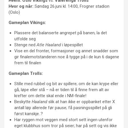
Hvem:
Oslo Vikings
vs.
Vålerenga Trolls
Hvor og når:
Søndag 26.juni kl. 14:00, Frogner stadion
(Oslo)
Gameplan Vikings:
Plassere det balanserte angrepet på banen; la det
utfolde seg
Stenge ned
Atle Haaland
i løpespillet
Vise en del fronter, formasjoner og annet snadder som
gir finalemotstanderen noe å tygge på i de kun 6 dagene
frem til finalen
Gameplan Trolls:
Stille med rubbel og bit av spillere; om de kan krype eller
gå, løpe eller stå – nå er tiden til å finne frem alt av
krefter om dette skal ende i NM-finale!
Beskytte
Haaland
slik at han ikke er oppbanket etter X
antall løp allerede før pause; få pasningsspillet på gli
først kanskje..?
Har ryggen mot veggen med stort sett ingen utenfor
eget klubbhus som tror på seier; har på sett og vis ikke