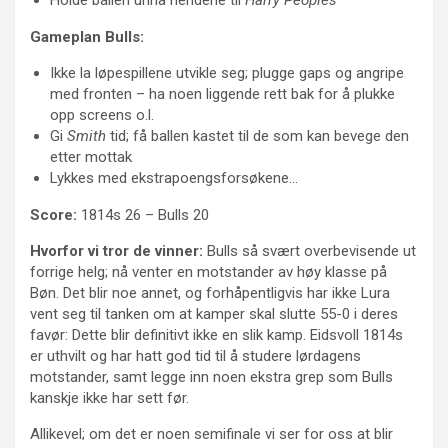
Gameplan Bulls:
Ikke la løpespillene utvikle seg; plugge gaps og angripe
med fronten – ha noen liggende rett bak for å plukke
opp screens o.l.
Gi
Smith
tid; få ballen kastet til de som kan bevege den
etter mottak
Lykkes med ekstrapoengsforsøkene…
Score:
1814s 26 – Bulls 20
Hvorfor vi tror de vinner:
Bulls så svært overbevisende ut
forrige helg; nå venter en motstander av høy klasse på
Bøn. Det blir noe annet, og forhåpentligvis har ikke Lura
vent seg til tanken om at kamper skal slutte 55-0 i deres
favør: Dette blir definitivt ikke en slik kamp. Eidsvoll 1814s
er uthvilt og har hatt god tid til å studere lørdagens
motstander, samt legge inn noen ekstra grep som Bulls
kanskje ikke har sett før.
Allikevel; om det er noen semifinale vi ser for oss at blir