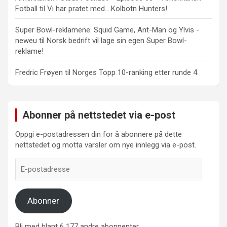
Fotball
til
Vi har pratet med….Kolbotn Hunters!
Super Bowl-reklamene: Squid Game, Ant-Man og Ylvis -
neweu
til
Norsk bedrift vil lage sin egen Super Bowl-
reklame!
Fredric Frøyen
til
Norges Topp 10-ranking etter runde 4
Abonner på nettstedet via e-post
Oppgi e-postadressen din for å abonnere på dette
nettstedet og motta varsler om nye innlegg via e-post.
E-
postadresse
Abonner
Bli med blant 6 177 andre abonnenter