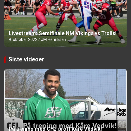
Livestream: Semifinale NM Vikings vs Trolls!
9. oktober 2022
JM Henriksen
Siste videoer
På trening med CFL-proff Kåre Vedvik!