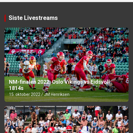
Siste Livestreams
NM-finalen 2022: Oslo Vikings vs Eidsvoll
1814s
15. oktober 2022
JM Henriksen