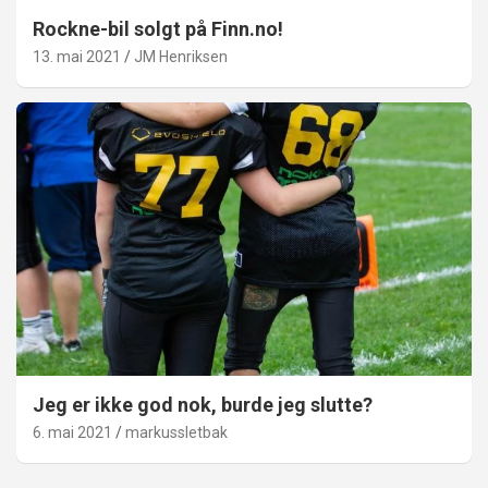
Rockne-bil solgt på Finn.no!
13. mai 2021
JM Henriksen
Jeg er ikke god nok, burde jeg slutte?
6. mai 2021
markussletbak