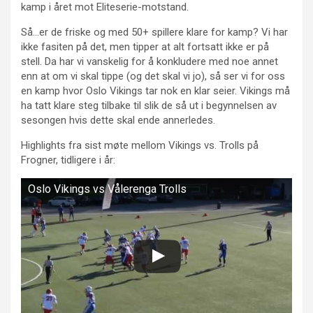
kamp i året mot Eliteserie-motstand.
Så…er de friske og med 50+ spillere klare for kamp? Vi har
ikke fasiten på det, men tipper at alt fortsatt ikke er på
stell. Da har vi vanskelig for å konkludere med noe annet
enn at om vi skal tippe (og det skal vi jo), så ser vi for oss
en kamp hvor Oslo Vikings tar nok en klar seier. Vikings må
ha tatt klare steg tilbake til slik de så ut i begynnelsen av
sesongen hvis dette skal ende annerledes.
Highlights fra sist møte mellom Vikings vs. Trolls på
Frogner, tidligere i år:
Oslo Vikings vs Vålerenga Trolls