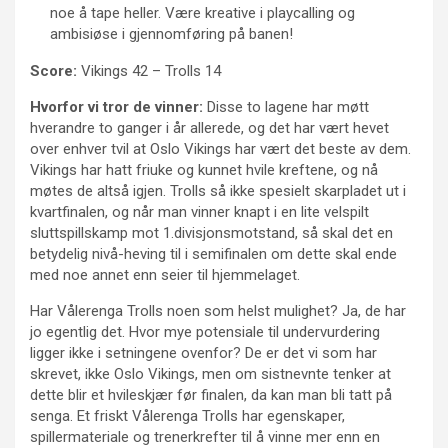
noe å tape heller. Være kreative i playcalling og
ambisiøse i gjennomføring på banen!
Score:
Vikings 42 – Trolls 14
Hvorfor vi tror de vinner:
Disse to lagene har møtt
hverandre to ganger i år allerede, og det har vært hevet
over enhver tvil at Oslo Vikings har vært det beste av dem.
Vikings har hatt friuke og kunnet hvile kreftene, og nå
møtes de altså igjen. Trolls så ikke spesielt skarpladet ut i
kvartfinalen, og når man vinner knapt i en lite velspilt
sluttspillskamp mot 1.divisjonsmotstand, så skal det en
betydelig nivå-heving til i semifinalen om dette skal ende
med noe annet enn seier til hjemmelaget.
Har Vålerenga Trolls noen som helst mulighet? Ja, de har
jo egentlig det. Hvor mye potensiale til undervurdering
ligger ikke i setningene ovenfor? De er det vi som har
skrevet, ikke Oslo Vikings, men om sistnevnte tenker at
dette blir et hvileskjær før finalen, da kan man bli tatt på
senga. Et friskt Vålerenga Trolls har egenskaper,
spillermateriale og trenerkrefter til å vinne mer enn en