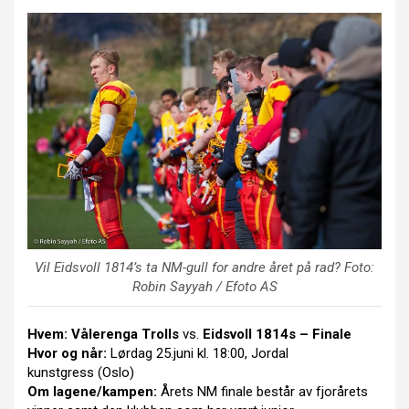
Vil Eidsvoll 1814’s ta NM-gull for andre året på rad? Foto:
Robin Sayyah / Efoto AS
Hvem:
Vålerenga Trolls
vs.
Eidsvoll 1814s – Finale
Hvor og når:
Lørdag 25.juni kl. 18:00, Jordal
kunstgress (Oslo)
Om lagene/kampen:
Årets NM finale består av fjorårets