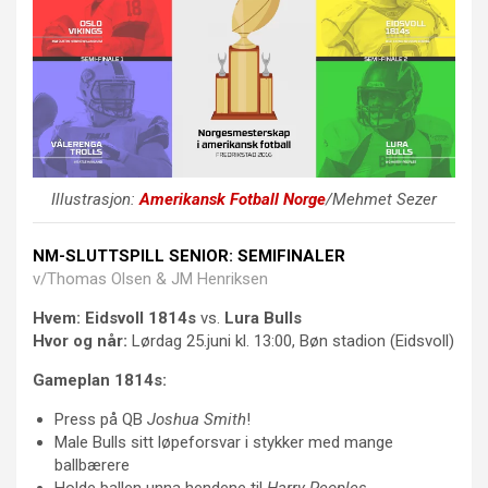
Illustrasjon:
Amerikansk Fotball Norge
/Mehmet Sezer
NM-SLUTTSPILL SENIOR: SEMIFINALER
v/Thomas Olsen & JM Henriksen
Hvem:
Eidsvoll 1814s
vs.
Lura Bulls
Hvor og når:
Lørdag 25.juni kl. 13:00, Bøn stadion (Eidsvoll)
Gameplan 1814s:
Press på QB
Joshua Smith
!
Male Bulls sitt løpeforsvar i stykker med mange
ballbærere
Holde ballen unna hendene til
Harry Peoples