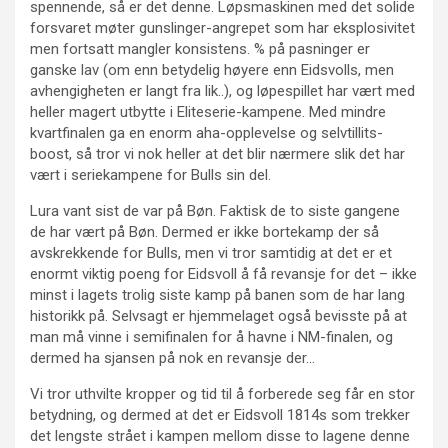
spennende, så er det denne. Løpsmaskinen med det solide
forsvaret møter gunslinger-angrepet som har eksplosivitet
men fortsatt mangler konsistens. % på pasninger er
ganske lav (om enn betydelig høyere enn Eidsvolls, men
avhengigheten er langt fra lik..), og løpespillet har vært med
heller magert utbytte i Eliteserie-kampene. Med mindre
kvartfinalen ga en enorm aha-opplevelse og selvtillits-
boost, så tror vi nok heller at det blir nærmere slik det har
vært i seriekampene for Bulls sin del.
Lura vant sist de var på Bøn. Faktisk de to siste gangene
de har vært på Bøn. Dermed er ikke bortekamp der så
avskrekkende for Bulls, men vi tror samtidig at det er et
enormt viktig poeng for Eidsvoll å få revansje for det – ikke
minst i lagets trolig siste kamp på banen som de har lang
historikk på. Selvsagt er hjemmelaget også bevisste på at
man må vinne i semifinalen for å havne i NM-finalen, og
dermed ha sjansen på nok en revansje der…
Vi tror uthvilte kropper og tid til å forberede seg får en stor
betydning, og dermed at det er Eidsvoll 1814s som trekker
det lengste strået i kampen mellom disse to lagene denne