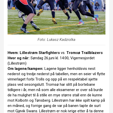
Foto: Lukasz Kadziolka
Hvem:
Lillestrøm Starfighters
vs.
Tromsø Trailblazers
Hvor og når:
Søndag 26.juni kl. 14:00, Vigernesjordet
(Lillestrøm)
Om lagene/kampen:
Lagene ligger henholdsvis nest
nederst og tredje nederst på tabellen, men en seier vil flytte
vinnerlaget forbi Trolls og opp på en respektabel sjette
plass ved sesongslutt. Tromsø har slitt på bortebane
tidligere i år, men nå som alle eksamener er over så burde
de ha mulighet til å stille en mye større stall enn de kunne
mot Kolbotn og Tønsberg. Lillestrøm har ikke spilt kamp på
en måned, og forrige gang de var på banen tapte de surt
mot Gjøvik Swans. Lillestrøm er nok ivrige etter å ta denne