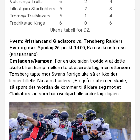
Vålerenga Trolls
6
2
4
14
Lillestrøm Starfighters
5
2
3
86
Tromsø Trailblazers
5
1
4
16
Fredrikstad Kings
6
0
6
13
Ukens tabell for D2.
Hvem:
Kristiansand Gladiators
vs.
Tønsberg Raiders
Hvor og når:
Søndag 26.juni kl. 14:00, Karuss kunstgress
(Kristiansand)
Om lagene/kampen:
For en uke siden trodde vi at dette
skulle bli en kamp mellom to ubeseirede lag, men ettersom
Tønsberg tapte mot Swans forrige uke så er ikke det
lenger tilfelle. Nå som Raiders QB også er ute med skade,
så spørs det hvordan de kommer til å klare seg mot et
Gladiators lag som har overkjørt alle andre lag i ligaen.