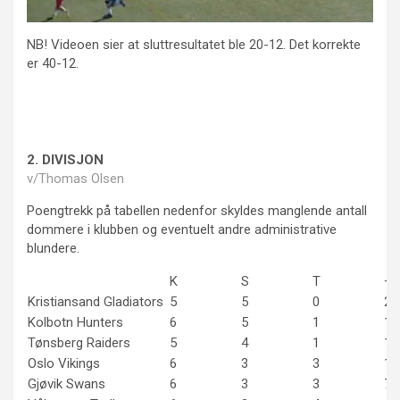
NB! Videoen sier at sluttresultatet ble 20-12. Det korrekte
er 40-12.
2. DIVISJON
v/Thomas Olsen
Poengtrekk på tabellen nedenfor skyldes manglende antall
dommere i klubben og eventuelt andre administrative
blundere.
K
S
T
+
Kristiansand Gladiators
5
5
0
20
Kolbotn Hunters
6
5
1
19
Tønsberg Raiders
5
4
1
14
Oslo Vikings
6
3
3
16
Gjøvik Swans
6
3
3
77