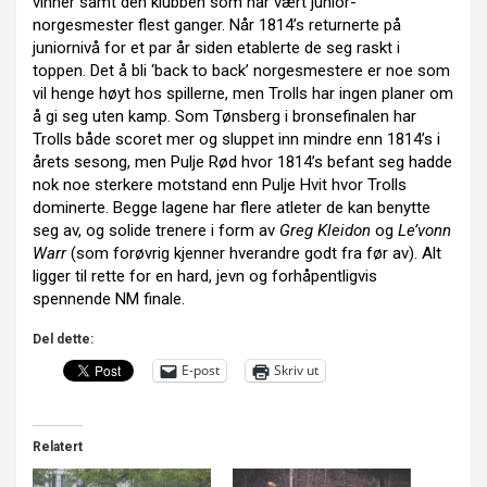
vinner samt den klubben som har vært junior-
norgesmester flest ganger. Når 1814’s returnerte på
juniornivå for et par år siden etablerte de seg raskt i
toppen. Det å bli ‘back to back’ norgesmestere er noe som
vil henge høyt hos spillerne, men Trolls har ingen planer om
å gi seg uten kamp. Som Tønsberg i bronsefinalen har
Trolls både scoret mer og sluppet inn mindre enn 1814’s i
årets sesong, men Pulje Rød hvor 1814’s befant seg hadde
nok noe sterkere motstand enn Pulje Hvit hvor Trolls
dominerte. Begge lagene har flere atleter de kan benytte
seg av, og solide trenere i form av
Greg Kleidon
og
Le’vonn
Warr
(som forøvrig kjenner hverandre godt fra før av). Alt
ligger til rette for en hard, jevn og forhåpentligvis
spennende NM finale.
Del dette:
E-post
Skriv ut
Relatert