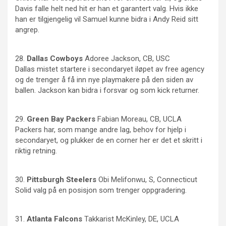
Davis falle helt ned hit er han et garantert valg. Hvis ikke
han er tilgjengelig vil Samuel kunne bidra i Andy Reid sitt
angrep.
28.
Dallas Cowboys
Adoree Jackson, CB, USC
Dallas mistet startere i secondaryet iløpet av free agency
og de trenger å få inn nye playmakere på den siden av
ballen. Jackson kan bidra i forsvar og som kick returner.
29.
Green
Bay Packers
Fabian Moreau, CB, UCLA
Packers har, som mange andre lag, behov for hjelp i
secondaryet, og plukker de en corner her er det et skritt i
riktig retning.
30.
Pittsburgh
Steelers
Obi Melifonwu, S, Connecticut
Solid valg på en posisjon som trenger oppgradering.
31.
Atlanta
Falcons
Takkarist McKinley, DE, UCLA