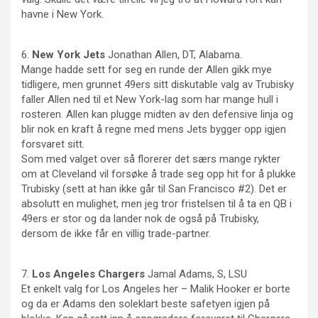
havne i New York.
6.
New
York
Jets
Jonathan Allen, DT, Alabama.
Mange hadde sett for seg en runde der Allen gikk mye
tidligere, men grunnet 49ers sitt diskutable valg av Trubisky
faller Allen ned til et New York-lag som har mange hull i
rosteren. Allen kan plugge midten av den defensive linja og
blir nok en kraft å regne med mens Jets bygger opp igjen
forsvaret sitt.
Som med valget over så florerer det særs mange rykter
om at Cleveland vil forsøke å trade seg opp hit for å plukke
Trubisky (sett at han ikke går til San Francisco #2). Det er
absolutt en mulighet, men jeg tror fristelsen til å ta en QB i
49ers er stor og da lander nok de også på Trubisky,
dersom de ikke får en villig trade-partner.
7.
Los
Angeles
Chargers
Jamal Adams, S, LSU
Et enkelt valg for Los Angeles her – Malik Hooker er borte
og da er Adams den soleklart beste safetyen igjen på