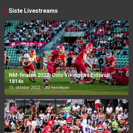
Siste Livestreams
NM-finalen 2022: Oslo Vikings vs Eidsvoll
1814s
15. oktober 2022
JM Henriksen