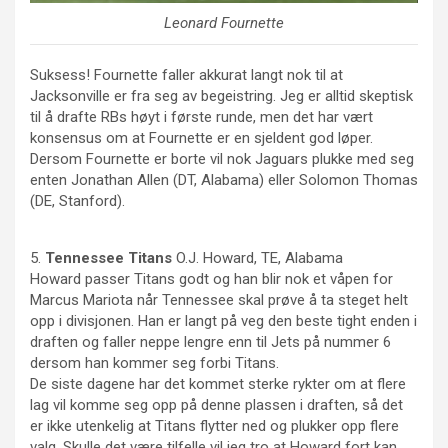
Leonard Fournette
Suksess! Fournette faller akkurat langt nok til at
Jacksonville er fra seg av begeistring. Jeg er alltid skeptisk
til å drafte RBs høyt i første runde, men det har vært
konsensus om at Fournette er en sjeldent god løper.
Dersom Fournette er borte vil nok Jaguars plukke med seg
enten Jonathan Allen (DT, Alabama) eller Solomon Thomas
(DE, Stanford).
5.
Tennessee
Titans
O.J. Howard, TE, Alabama
Howard passer Titans godt og han blir nok et våpen for
Marcus Mariota når Tennessee skal prøve å ta steget helt
opp i divisjonen. Han er langt på veg den beste tight enden i
draften og faller neppe lengre enn til Jets på nummer 6
dersom han kommer seg forbi Titans.
De siste dagene har det kommet sterke rykter om at flere
lag vil komme seg opp på denne plassen i draften, så det
er ikke utenkelig at Titans flytter ned og plukker opp flere
valg. Skulle det være tilfelle vil jeg tro at Howard fort kan