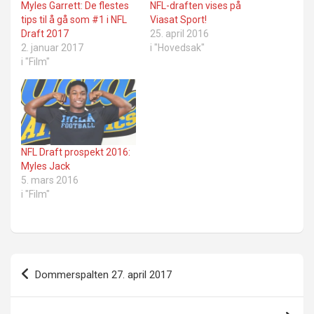
Myles Garrett: De flestes
NFL-draften vises på
tips til å gå som #1 i NFL
Viasat Sport!
Draft 2017
25. april 2016
2. januar 2017
i "Hovedsak"
i "Film"
NFL Draft prospekt 2016:
Myles Jack
5. mars 2016
i "Film"
Innleggsnavigasjon
Dommerspalten 27. april 2017