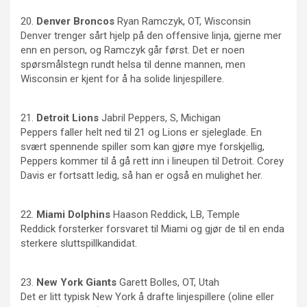
20.
Denver
Broncos
Ryan Ramczyk, OT, Wisconsin
Denver trenger sårt hjelp på den offensive linja, gjerne mer
enn en person, og Ramczyk går først. Det er noen
spørsmålstegn rundt helsa til denne mannen, men
Wisconsin er kjent for å ha solide linjespillere.
21.
Detroit
Lions
Jabril Peppers, S, Michigan
Peppers faller helt ned til 21 og Lions er sjeleglade. En
svært spennende spiller som kan gjøre mye forskjellig,
Peppers kommer til å gå rett inn i lineupen til Detroit. Corey
Davis er fortsatt ledig, så han er også en mulighet her.
22.
Miami Dolphins
Haason Reddick, LB, Temple
Reddick forsterker forsvaret til Miami og gjør de til en enda
sterkere sluttspillkandidat.
23.
New
York Giants
Garett Bolles, OT, Utah
Det er litt typisk New York å drafte linjespillere (oline eller