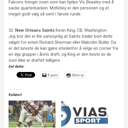
Falcons trenger noen som kan hjelpe Vic Beasley med å
sacke quarterbacken. McKinley er den personen og et
meget godt valg så sent i første runde.
32.
New
Orleans
Saints
Kevin King, CB, Washington
Jeg tror det er lite sannsynlig at Saints trader bort dette
valget for enten Richard Sherman eller Malcolm Butler. Da
er det lureste de kan gjøre istedenfor å velge en corner fra
en dyp grupper i årets draft, og King er den beste av de
som ikke er draftet tidligere.
Del dette:
E-post
Skriv ut
Relatert