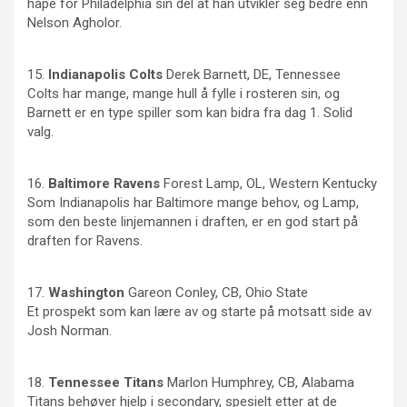
håpe for Philadelphia sin del at han utvikler seg bedre enn
Nelson Agholor.
15.
Indianapolis
Colts
Derek Barnett, DE, Tennessee
Colts har mange, mange hull å fylle i rosteren sin, og
Barnett er en type spiller som kan bidra fra dag 1. Solid
valg.
16.
Baltimore
Ravens
Forest Lamp, OL, Western Kentucky
Som Indianapolis har Baltimore mange behov, og Lamp,
som den beste linjemannen i draften, er en god start på
draften for Ravens.
17.
Washington
Gareon Conley, CB, Ohio State
Et prospekt som kan lære av og starte på motsatt side av
Josh Norman.
18.
Tennessee
Titans
Marlon Humphrey, CB, Alabama
Titans behøver hjelp i secondary, spesielt etter at de