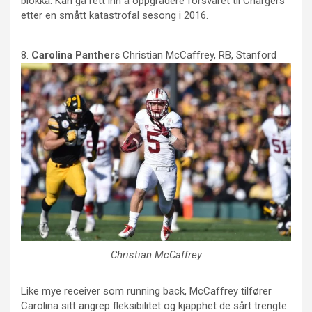
blokka. Kan gå rett inn å oppgradere forsvaret til Chargers
etter en smått katastrofal sesong i 2016.
8.
Carolina
Panthers
Christian McCaffrey, RB, Stanford
Christian McCaffrey
Like mye receiver som running back, McCaffrey tilfører
Carolina sitt angrep fleksibilitet og kjapphet de sårt trengte