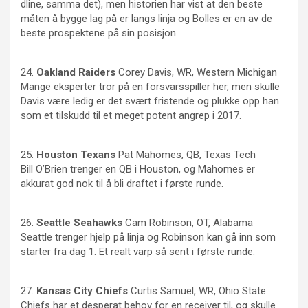
dline, samma det), men historien har vist at den beste
måten å bygge lag på er langs linja og Bolles er en av de
beste prospektene på sin posisjon.
24.
Oakland
Raiders
Corey Davis, WR, Western Michigan
Mange eksperter tror på en forsvarsspiller her, men skulle
Davis være ledig er det svært fristende og plukke opp han
som et tilskudd til et meget potent angrep i 2017.
25.
Houston
Texans
Pat Mahomes, QB, Texas Tech
Bill O’Brien trenger en QB i Houston, og Mahomes er
akkurat god nok til å bli draftet i første runde.
26.
Seattle
Seahawks
Cam Robinson, OT, Alabama
Seattle trenger hjelp på linja og Robinson kan gå inn som
starter fra dag 1. Et realt varp så sent i første runde.
27.
Kansas
City Chiefs
Curtis Samuel, WR, Ohio State
Chiefs har et desperat behov for en receiver til, og skulle