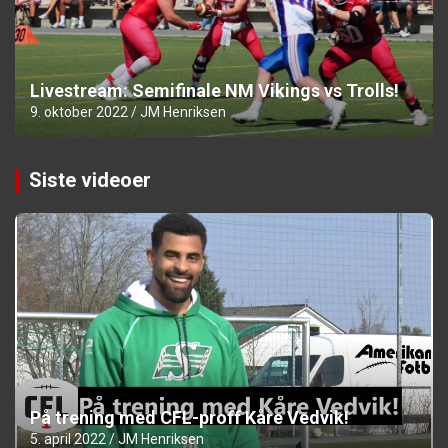
Livestream: Semifinale NM Vikings vs Trolls!
9. oktober 2022
JM Henriksen
Siste videoer
På trening med CFL-proff Kåre Vedvik!
5. april 2022
JM Henriksen