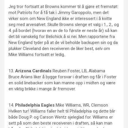
Jeg tror fortsatt at Browns kommer til å gjøre et fremstøt
mot Patriots for å få tak i Jimmy Garoppolo, men det
virker som om New England ikke er interessert i å kvitte
seg med arvesølvet. Skulle Browns slenge et valg i 1., 2., og
4. på bordet (hvorav en av de to første er neste år) så kan
det bli vanskelig for Belichick å si nei. Men rapportene fra
New England tyder på at de vil beholde backupen sin og da
plukker Cleveland den receiveren de liker best, selv om
Mike Williams fortsatt er ledig.
13.
Arizona
Cardinals
Reuben Foster, LB, Alabama
Bruce Arians liker å bygge forsvar i draften og får i Foster
en solid linebacker som kan manne opp i midten og være
en viktig brikke i mange år fremover.
14.
Philadelphia
Eagles
Mike Williams, WR, Clemson
Hvilken tur! Williams faller helt til Philadelphia og dette blir
både Doug P. og Carson Wentz sjeleglad for. Williams er
sett på som den beste receiveren i draften, så kan man