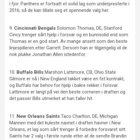
i fjor. Panthers er fortsatt et solid lag som underpresterte i
2016, så de kan tillate seg et spennende valg her.
9.
Cincinnati
Bengals
Solomon Thomas, DE, Stanford
Cincy trenger sårt hjelp i forsvar og en bunnsolid end som
Thomas er en god start. Av mange ansett som den beste
linjespilleren etter Garrett. Dersom han er tilgjengelig vil de
nok plukke Jonathan Allen istedenfor.
10.
Buffalo Bills
Marshon Lattimore, CB, Ohio State
Gilmore er nå i New England takket være en fet kontrakt,
og Buffalo har behov for hjelp i bakre rekker i forsvar.
Lattimore er langt på vei den beste corneren i draften og
det passer Bills utmerket at han faller hit.
11.
New
Orleans Saints
Taco Charlton, DE, Michigan
Mannen med det kuleste navnet i draften havner i New
Orleans, et lag som sårt trenger å forbedre forsvaret sitt.
Saints har 2 valg i første runde etter at de sendte Brandin